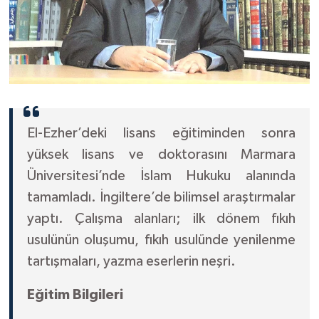
Diyarbakır Müftülüğü
İhtida Haberleri
Düzce Müftülüğü
YAŞAM
Edirne Müftülüğü
Elazığ Müftülüğü
El-Ezher’deki lisans eğitiminden sonra
Erzincan Müftülüğü
yüksek lisans ve doktorasını Marmara
Üniversitesi’nde İslam Hukuku alanında
Erzurum Müftülüğü
tamamladı. İngiltere’de bilimsel araştırmalar
yaptı. Çalışma alanları; ilk dönem fıkıh
Eskişehir Müftülüğü
usulünün oluşumu, fıkıh usulünde yenilenme
Gaziantep Müftülüğü
tartışmaları, yazma eserlerin neşri.
Eğitim Bilgileri
Giresun Müftülüğü