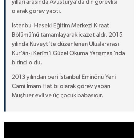
yılları arasında Avusturya’da din görevlisi
olarak görev yaptı.
Niğde Müftülüğü
İstanbul Haseki Eğitim Merkezi Kıraat
Ordu Müftülüğü
Bölümü’nü tamamlayarak icazet aldı. 2015
yılında Kuveyt’te düzenlenen Uluslararası
Osmaniye Müftülüğü
Kur’ân-ı Kerîm‘i Güzel Okuma Yarışması’nda
birinci oldu.
Rize Müftülüğü
2013 yılından beri İstanbul Eminönü Yeni
Sakarya Müftülüğü
Cami İmam Hatibi olarak görev yapan
Samsun Müftülüğü
Muştuer evli ve üç çocuk babasıdır.
Siirt Müftülüğü
Sinop Müftülüğü