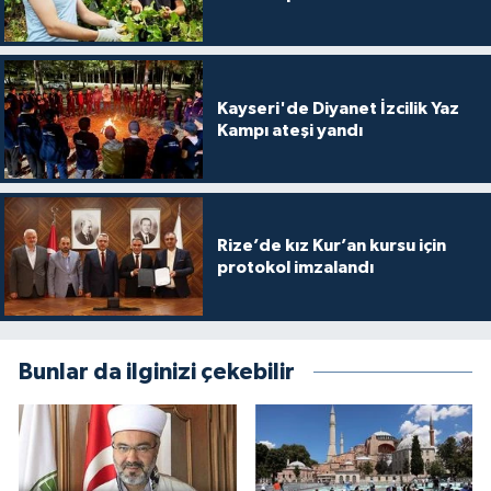
Kayseri'de Diyanet İzcilik Yaz
Kampı ateşi yandı
Rize’de kız Kur’an kursu için
protokol imzalandı
Bunlar da ilginizi çekebilir