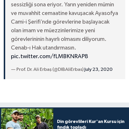
sessizliği sona eriyor. Yarın yeniden mümin
ve muvahhit cemaatine kavuşacak Ayasofya
Cami-i Şerifi’nde görevlerine başlayacak
olan imam ve müezzinlerimize yeni
görevlerininin hayırlı olmasını diliyorum.
Cenab-ı Hak utandırmasın.
pic.twitter.com/fLMBKNRAP8
— Prof. Dr. Ali Erbaş (@DIBAliErbas)
July 23, 2020
Din görevlileri Kur'an Kursu için
fındık topladı