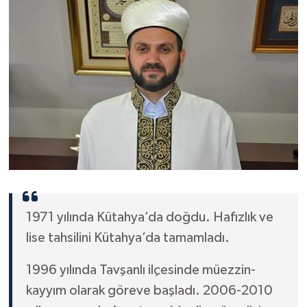
Konya Müftülüğü
Kütahya Müftülüğü
Malatya Müftülüğü
Manisa Müftülüğü
Mardin Müftülüğü
Mersin Müftülüğü
1971 yılında Kütahya’da doğdu. Hafızlık ve
Muğla Müftülüğü
lise tahsilini Kütahya’da tamamladı.
1996 yılında Tavşanlı ilçesinde müezzin-
Muş Müftülüğü
kayyım olarak göreve başladı. 2006-2010
Nevşehir Müftülüğü