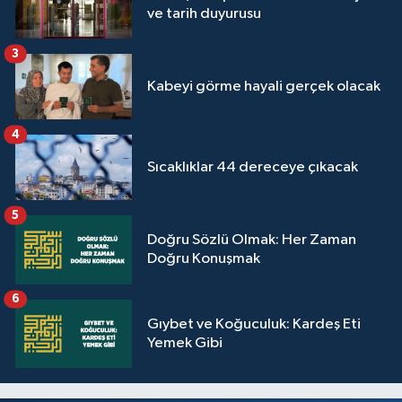
ve tarih duyurusu
3
Kabeyi görme hayali gerçek olacak
4
Sıcaklıklar 44 dereceye çıkacak
5
Doğru Sözlü Olmak: Her Zaman
Doğru Konuşmak
6
Gıybet ve Koğuculuk: Kardeş Eti
Yemek Gibi