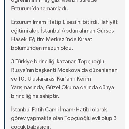
Yalova Müftülüğü
Erzurum’da tamamladı.
Yozgat Müftülüğü
Erzurum İmam Hatip Lisesi’ni bitirdi, İlahiyât
eğitimi aldı. İstanbul Abdurrahman Gürses
Zonguldak Müftülüğü
Haseki Eğitim Merkezi’nde Kıraat
bölümünden mezun oldu.
3 Türkiye birinciliği kazanan Topçuoğlu
Rusya’nın başkenti Moskova’da düzenlenen
ve 10. Uluslararası Kur’an-ı Kerim
Yarışmasında, Güzel Okuma dalında dünya
birinciliğine sahiptir.
İstanbul Fatih Camii İmam-Hatibi olarak
görev yapmakta olan Topçuoğlu evli olup 3
çocuk babasıdır.