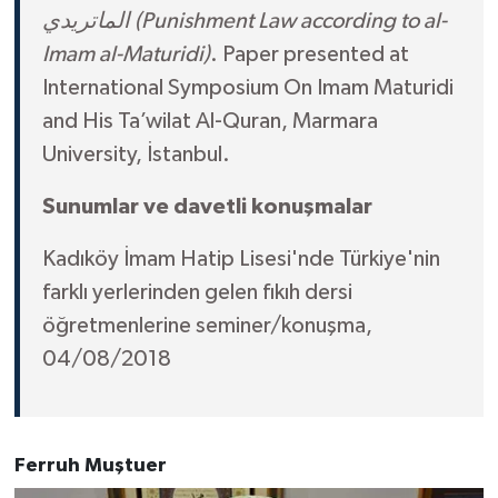
الماتريدي
(Punishment Law according to al-
Karaman Müftülüğü
Imam al-Maturidi)
. Paper presented at
International Symposium On Imam Maturidi
Kars Müftülüğü
and His Ta’wilat Al-Quran, Marmara
Kastamonu Müftülüğü
University, İstanbul.
Kayseri Müftülüğü
Sunumlar ve davetli konuşmalar
Kadıköy İmam Hatip Lisesi'nde Türkiye'nin
Kilis Müftülüğü
farklı yerlerinden gelen fıkıh dersi
Kırıkkale Müftülüğü
öğretmenlerine seminer/konuşma,
04/08/2018
Kırklareli Müftülüğü
Kırşehir Müftülüğü
Ferruh Muştuer
Kocaeli Müftülüğü