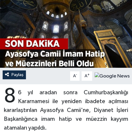
Ardahan Müftülüğü
Kudüs
Hutbeler
Artvin Müftülüğü
Kurban
DİYANET AKADEMİ
Aydın Müftülüğü
Mukabele
DİYANET GENÇLİK
Balıkesir Müftülüğü
Peygamberimizin Hayatı
DİYANET RADYO/TV
Bartın Müftülüğü
Ramazan
DEPREM
Paylaş
-
+
A
A
Batman Müftülüğü
Sahabeler
Dünya
8
6 yıl aradan sonra Cumhurbaşkanlığı
Bayburt Müftülüğü
Zekat
Eğitim
Kararnamesi ile yeniden ibadete açılması
kararlaştırılan Ayasofya Camii'ne, Diyanet İşleri
Bilecik Müftülüğü
Kültür-Sanat
Başkanlığınca imam hatip ve müezzin kayyım
atamaları yapıldı.
Bingöl Müftülüğü
Aile