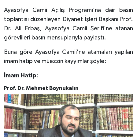
Ayasofya Camii Açılış Programı'na dair basın
Bitlis Müftülüğü
Sağlık
toplantısı düzenleyen Diyanet İşleri Başkanı Prof.
Dr. Ali Erbaş, Ayasofya Camii Şerifi'ne atanan
Bolu Müftülüğü
Makaleler
görevlileri basın mensuplarıyla paylaştı.
Burdur Müftülüğü
Ekonomi
Buna göre Ayasofya Camii'ne atamaları yapılan
imam hatip ve müezzin kayyımlar şöyle:
Bursa Müftülüğü
Duyurular
İmam Hatip:
Çanakkale Müftülüğü
Podcast
Prof. Dr. Mehmet Boynukalın
Çankırı Müftülüğü
Bilim, Teknoloji
Çorum Müftülüğü
Biyografiler
Denizli Müftülüğü
Diyanet TV