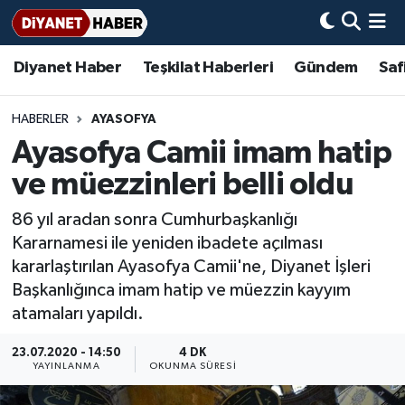
Diyanet Haber
Teşkilat Haberleri
Gündem
Saf
Diyanet Haber
Adana Müftülüğü
Bir Ayet
Aile Dergisi
İmam Hatip Okulları
Başmakale
Hadis-i Şerifler
Nöbetçi Eczaneler
Teşkilat Haberleri
Adıyaman Müftülüğü
Bir Hikaye
Aylık Dergi
Hayat Okumaları
Hava Durumu
HABERLER
AYASOFYA
Ayasofya Camii imam hatip
Afyonkarahisar Müftülüğü
Gündem
Biyografiler
Ankara Namaz Vakitleri
ve müezzinleri belli oldu
Ağrı Müftülüğü
#Keşfet
Dini kavramlar
Trafik Durumu
86 yıl aradan sonra Cumhurbaşkanlığı
Kararnamesi ile yeniden ibadete açılması
Aksaray Müftülüğü
Diyanet Bilgi
Basında Bugün
Süper Lig Puan Durumu ve Fikstür
kararlaştırılan Ayasofya Camii'ne, Diyanet İşleri
Başkanlığınca imam hatip ve müezzin kayyım
Amasya Müftülüğü
Diyanet Takvimi
DİYANET eKİTAP
Tüm Manşetler
atamaları yapıldı.
Ankara Müftülüğü
Dualar
Diyanet Dergi
Son Dakika Haberleri
23.07.2020 - 14:50
4 DK
YAYINLANMA
OKUNMA SÜRESI
Antalya Müftülüğü
Hadislerle İslam
TDV
Haber Arşivi