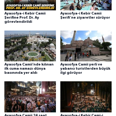
Ayasofya-i Kebir Camii
Ayasofya-i Kebir Camii
Şerifine Prof. Dr. Ay
Şerifi'ne ziyaretler sürüyor
görevlendirildi
Ayasofya Camii’nde kılınan
Ayasofya Camii yerli ve
ilk cuma namazı dünya
yabancı turistlerden büyük
basınında yer aldı
ilgi görüyor
Ayasofya Camii 24 saat
Ayasofya-i Kebir Cami-i