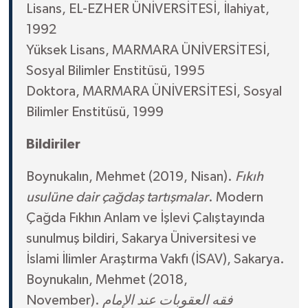
Lisans, EL-EZHER ÜNİVERSİTESİ, İlahiyat,
Gümüşhane Müftülüğü
1992
Hakkari Müftülüğü
Yüksek Lisans, MARMARA ÜNİVERSİTESİ,
Sosyal Bilimler Enstitüsü, 1995
Hatay Müftülüğü
Doktora, MARMARA ÜNİVERSİTESİ, Sosyal
Bilimler Enstitüsü, 1999
Iğdır Müftülüğü
Bildiriler
Isparta Müftülüğü
Boynukalın, Mehmet (2019, Nisan).
Fıkıh
İstanbul Müftülüğü
usulüne dair çağdaş tartışmalar
. Modern
Çağda Fıkhın Anlam ve İşlevi Çalıştayında
İzmir Müftülüğü
sunulmuş bildiri, Sakarya Üniversitesi ve
Kahramanmaraş Müftülüğü
İslami İlimler Araştırma Vakfı (İSAV), Sakarya.
Boynukalın, Mehmet (2018,
Karabük Müftülüğü
November).
فقه العقوبات عند الإمام