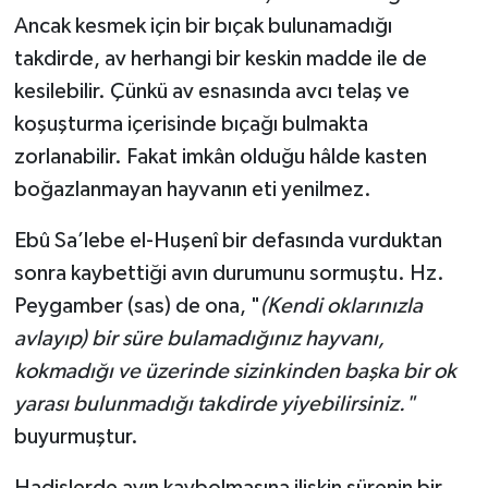
Ancak kesmek için bir bıçak bulunamadığı
takdirde, av herhangi bir keskin madde ile de
kesilebilir. Çünkü av esnasında avcı telaş ve
koşuşturma içerisinde bıçağı bulmakta
zorlanabilir. Fakat imkân olduğu hâlde kasten
boğazlanmayan hayvanın eti yenilmez.
Ebû Sa’lebe el-Huşenî bir defasında vurduktan
sonra kaybettiği avın durumunu sormuştu. Hz.
Peygamber (sas) de ona, "
(Kendi oklarınızla
avlayıp) bir süre bulamadığınız hayvanı,
kokmadığı ve üzerinde sizinkinden başka bir ok
yarası bulunmadığı takdirde yiyebilirsiniz."
buyurmuştur.
Hadislerde avın kaybolmasına ilişkin sürenin bir