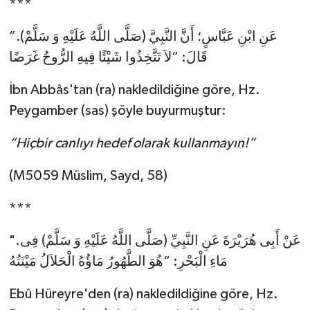
***
Karaman Müftülüğü
”.عَنِ ابْنِ عَبَّاسٍ؛ أَنَّ النَّبِيَّ (صَلَّى اللَّهُ عَلَيْهِ وَ سَلَّمْ)
Kars Müftülüğü
قَالَ: “لاَ تَتَّخِذُوا شَيْئًا فِيهِ الرُّوحُ غَرَضًا
İbn Abbâs'tan (ra) nakledildiğine göre, Hz.
Kastamonu Müftülüğü
Peygamber (sas) şöyle buyurmuştur:
Kayseri Müftülüğü
“Hiçbir canlıyı hedef olarak kullanmayın!”
Kilis Müftülüğü
(M5059 Müslim, Sayd, 58)
Kırıkkale Müftülüğü
***
Kırklareli Müftülüğü
".عَنْ أَبِى هُرَيْرَةَ عَنِ النَّبِيِّ (صَلَّى اللَّهُ عَلَيْهِ وَ سَلَّمْ) فِى
مَاءِ الْبَحْرِ: “هُوَ الطَّهُورُ مَاؤُهُ الْحَلاَلُ مَيْتَتُهُ
Kırşehir Müftülüğü
Ebû Hüreyre'den (ra) nakledildiğine göre, Hz.
Kocaeli Müftülüğü