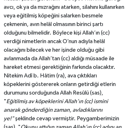
Yalova Müftülüğü
avcı, ok ya da mızrağını atarken, silahını kullanırken
veya eğitilmiş köpeğini salarken besmele
Yozgat Müftülüğü
çekmenin, avın helâl olmasının birinci şartı
olduğunu bilmelidir. Böylece kişi Allah’ın (cc)
Zonguldak Müftülüğü
verdiği nimetlerin ancak O’nun adıyla helâl
olacağını bilecek ve her işinde olduğu gibi
avlanmada da Allah’tan (cc) aldığı müsaade ile
hareket etmesi gerektiğinin farkında olacaktır.
Nitekim Adî b. Hâtim (ra), ava çıktıkları
köpeklerini göstererek onların getirdiği etlerin
durumunu sorduğunda Allah Resûlü (sas),
"
Eğitilmiş av köpeklerini Allah’ın (cc) ismini
anarak gönderdiğin zaman, avladıklarını
ye!"
şeklinde cevap vermiştir. Peygamberimizin
(sas), "
Okunu attığın zaman Allah’ın (cc) adını an