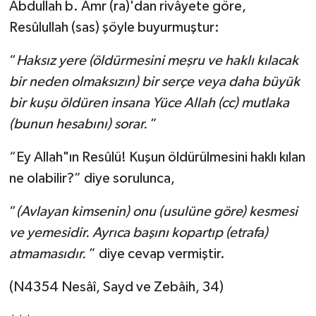
Abdullah b. Amr (ra)'dan rivâyete göre,
Gümüşhane Müftülüğü
Resûlullah (sas) şöyle buyurmuştur:
Hakkari Müftülüğü
“
Haksız yere (öldürmesini meşru ve haklı kılacak
bir neden olmaksızın) bir serçe veya daha büyük
Hatay Müftülüğü
bir kuşu öldüren insana Yüce Allah (cc) mutlaka
Iğdır Müftülüğü
(bunun hesabını) sorar.
”
“Ey Allah"ın Resûlü! Kuşun öldürülmesini haklı kılan
Isparta Müftülüğü
ne olabilir?” diye sorulunca,
İstanbul Müftülüğü
“
(Avlayan kimsenin) onu (usulüne göre) kesmesi
İzmir Müftülüğü
ve yemesidir. Ayrıca başını kopartıp (etrafa)
atmamasıdır.
” diye cevap vermiştir.
Kahramanmaraş Müftülüğü
(N4354 Nesâî, Sayd ve Zebâih, 34)
Karabük Müftülüğü