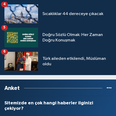
4
Sıcaklıklar 44 dereceye çıkacak
5
Doğru Sözlü Olmak: Her Zaman
Doğru Konuşmak
6
Türk aileden etkilendi, Müslüman
oldu
Anket
Sitemizde en çok hangi haberler ilginizi
çekiyor?