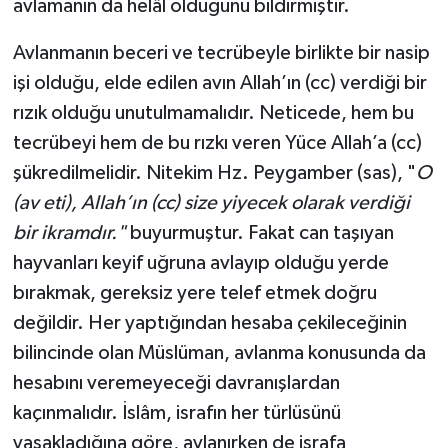
avlamanın da helâl olduğunu bildirmiştir.
Avlanmanın beceri ve tecrübeyle birlikte bir nasip
işi olduğu, elde edilen avın Allah’ın (cc) verdiği bir
rızık olduğu unutulmamalıdır. Neticede, hem bu
tecrübeyi hem de bu rızkı veren Yüce Allah’a (cc)
şükredilmelidir. Nitekim Hz. Peygamber (sas), "
O
(av eti), Allah’ın (cc) size yiyecek olarak verdiği
bir ikramdır."
buyurmuştur. Fakat can taşıyan
hayvanları keyif uğruna avlayıp olduğu yerde
bırakmak, gereksiz yere telef etmek doğru
değildir. Her yaptığından hesaba çekileceğinin
bilincinde olan Müslüman, avlanma konusunda da
hesabını veremeyeceği davranışlardan
kaçınmalıdır. İslâm, israfın her türlüsünü
yasakladığına göre, avlanırken de israfa