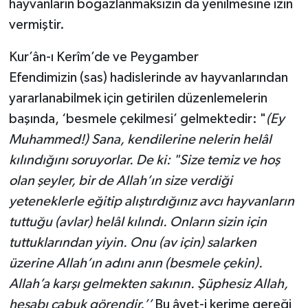
hayvanların boğazlanmaksızın da yenilmesine izin
Sivas Müftülüğü
vermiştir.
Şanlıurfa Müftülüğü
Kur’ân-ı Kerîm’de ve Peygamber
Efendimizin (sas) hadislerinde av hayvanlarından
Şırnak Müftülüğü
yararlanabilmek için getirilen düzenlemelerin
Tekirdağ Müftülüğü
başında, ‘besmele çekilmesi’ gelmektedir: "
(Ey
Muhammed!) Sana, kendilerine nelerin helâl
Tokat Müftülüğü
kılındığını soruyorlar. De ki: "Size temiz ve hoş
olan şeyler, bir de Allah’ın size verdiği
Trabzon Müftülüğü
yeteneklerle eğitip alıştırdığınız avcı hayvanların
Tunceli Müftülüğü
tuttuğu (avlar) helâl kılındı. Onların sizin için
tuttuklarından yiyin. Onu (av için) salarken
Uşak Müftülüğü
üzerine Allah’ın adını anın (besmele çekin).
Allah’a karşı gelmekten sakının. Şüphesiz Allah,
Van Müftülüğü
hesabı çabuk görendir.’’
Bu âyet-i kerime gereği