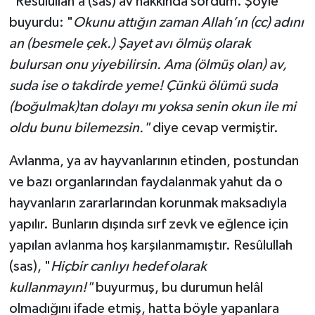
"Resûlullah’a (sas) av hakkında sordum. Şöyle
buyurdu: "
Okunu attığın zaman Allah’ın (cc) adını
an (besmele çek.) Şayet avı ölmüş olarak
bulursan onu yiyebilirsin. Ama (ölmüş olan) av,
suda ise o takdirde yeme! Çünkü ölümü suda
(boğulmak)tan dolayı mı yoksa senin okun ile mi
oldu bunu bilemezsin."
diye cevap vermiştir.
Avlanma, ya av hayvanlarının etinden, postundan
ve bazı organlarından faydalanmak yahut da o
hayvanların zararlarından korunmak maksadıyla
yapılır. Bunların dışında sırf zevk ve eğlence için
yapılan avlanma hoş karşılanmamıştır. Resûlullah
(sas), "
Hiçbir canlıyı hedef olarak
kullanmayın!"
buyurmuş, bu durumun helâl
olmadığını ifade etmiş, hatta böyle yapanlara