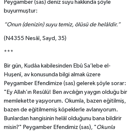
Peygamber (sas) deniz suyu hakkında şöyle
buyurmuştur:
Konya Müftülüğü
“Onun (denizin) suyu temiz, ölüsü de helâldir.”
Kütahya Müftülüğü
(N4355 Nesâî, Sayd, 35)
Malatya Müftülüğü
***
Manisa Müftülüğü
Bir gün, Kudâa kabilesinden Ebû Sa’lebe el-
Mardin Müftülüğü
Huşenî, av konusunda bilgi almak üzere
Peygamber Efendimize (sas) gelerek şöyle sorar:
Mersin Müftülüğü
"Ey Allah’ın Resûlü! Ben avcılığın yaygın olduğu bir
memlekette yaşıyorum. Okumla, bazen eğitilmiş,
Muğla Müftülüğü
bazen de eğitilmemiş köpeklerle avlanıyorum.
Muş Müftülüğü
Bunlardan hangisinin helâl olduğunu bana bildirir
misin?" Peygamber Efendimiz (sas), "
Okunla
Nevşehir Müftülüğü