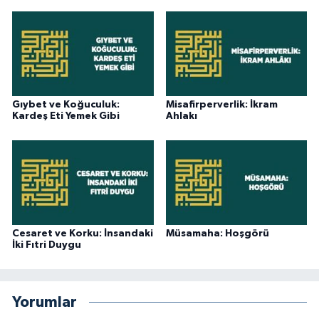
Gıybet ve Koğuculuk:
Misafirperverlik: İkram
Kardeş Eti Yemek Gibi
Ahlakı
Cesaret ve Korku: İnsandaki
Müsamaha: Hoşgörü
İki Fıtri Duygu
Yorumlar