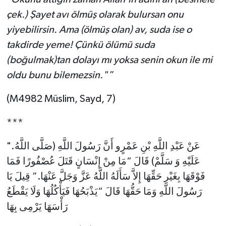
Diyarbakır Müftülüğü
İhtida Haberleri
çek.) Şayet avı ölmüş olarak bulursan onu
yiyebilirsin. Ama (ölmüş olan) av, suda ise o
Düzce Müftülüğü
YAŞAM
takdirde yeme! Çünkü ölümü suda
Edirne Müftülüğü
(boğulmak)tan dolayı mı yoksa senin okun ile mi
oldu bunu bilemezsin."
”
Elazığ Müftülüğü
(M4982 Müslim, Sayd, 7)
Erzincan Müftülüğü
***
Erzurum Müftülüğü
".عَنْ عَبْدِ اللَّهِ بْنِ عَمْرٍو أَنَّ رَسُولَ اللَّهِ (صَلَّى اللَّهُ
Eskişehir Müftülüğü
عَلَيْهِ وَ سَلَّمْ) قَالَ “مَا مِنْ إِنْسَانٍ قَتَلَ عُصْفُورًا فَمَا
فَوْقَهَا بِغَيْرِ حَقِّهَا إِلاَّ سَأَلَهُ اللَّهُ عَزَّ وَجَلَّ عَنْهَا.” قِيلَ يَا
Gaziantep Müftülüğü
رَسُولَ اللَّهِ وَمَا حَقُّهَا قَالَ “يَذْبَحُهَا فَيَأْكُلُهَا وَلَا يَقْطَعُ
رَأْسَهَا يَرْمِى بِهَا
Giresun Müftülüğü