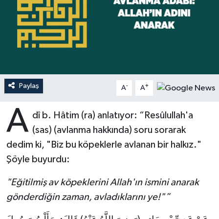
Ardahan Müftülüğü
Kudüs
Hutbeler
Artvin Müftülüğü
Kurban
DİYANET AKADEMİ
Aydın Müftülüğü
Mukabele
DİYANET GENÇLİK
Paylaş
-
+
A
A
Balıkesir Müftülüğü
Peygamberimizin Hayatı
DİYANET RADYO/TV
A
dî b. Hâtim (ra) anlatıyor: “Resûlullah'a
Bartın Müftülüğü
Ramazan
DEPREM
(sas) (avlanma hakkında) soru sorarak
Batman Müftülüğü
Sahabeler
Dünya
dedim ki, "Biz bu köpeklerle avlanan bir halkız."
Şöyle buyurdu:
Bayburt Müftülüğü
Zekat
Eğitim
"Eğitilmiş av köpeklerini Allah'ın ismini anarak
Bilecik Müftülüğü
Kültür-Sanat
gönderdiğin zaman, avladıklarını ye!"
”
Bingöl Müftülüğü
Aile