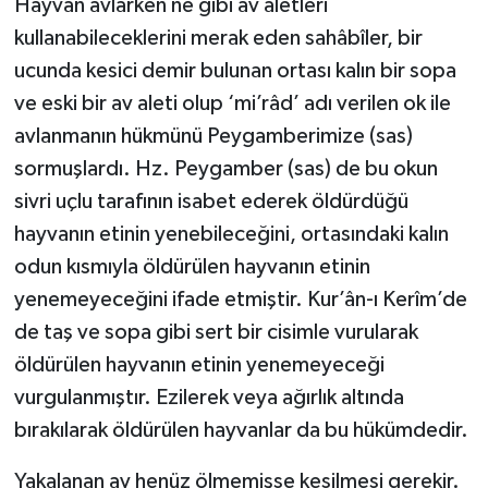
Hayvan avlarken ne gibi av aletleri
kullanabileceklerini merak eden sahâbîler, bir
ucunda kesici demir bulunan ortası kalın bir sopa
ve eski bir av aleti olup ‘mi’râd’ adı verilen ok ile
avlanmanın hükmünü Peygamberimize (sas)
sormuşlardı. Hz. Peygamber (sas) de bu okun
sivri uçlu tarafının isabet ederek öldürdüğü
hayvanın etinin yenebileceğini, ortasındaki kalın
odun kısmıyla öldürülen hayvanın etinin
yenemeyeceğini ifade etmiştir. Kur’ân-ı Kerîm’de
de taş ve sopa gibi sert bir cisimle vurularak
öldürülen hayvanın etinin yenemeyeceği
vurgulanmıştır. Ezilerek veya ağırlık altında
bırakılarak öldürülen hayvanlar da bu hükümdedir.
Yakalanan av henüz ölmemişse kesilmesi gerekir.