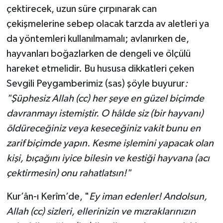
çektirecek, uzun süre çırpınarak can
çekişmelerine sebep olacak tarzda av aletleri ya
da yöntemleri kullanılmamalı; avlanırken de,
hayvanları boğazlarken de dengeli ve ölçülü
hareket etmelidir. Bu hususa dikkatleri çeken
Sevgili Peygamberimiz (sas) şöyle buyurur
:
"Şüphesiz Allah (cc) her şeye en güzel biçimde
davranmayı istemiştir. O hâlde siz (bir hayvanı)
öldüreceğiniz veya keseceğiniz vakit bunu en
zarif biçimde yapın. Kesme işlemini yapacak olan
kişi, bıçağını iyice bilesin ve kestiği hayvana (acı
çektirmesin) onu rahatlatsın!"
Kur’ân-ı Kerîm’de, "
Ey iman edenler! Andolsun,
Allah (cc) sizleri, ellerinizin ve mızraklarınızın