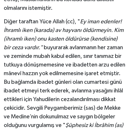
olmalarını istemiştir.
Diğer taraftan Yüce Allah (cc), "
Ey iman edenler!
İhramlı iken (karada) av hayvanı öldürmeyin. Kim
(ihramlı iken) onu kasten öldürürse (kendisine)
bir ceza vardır."
buyurarak avlanmanın her zaman
ve zeminde mubah kabul edilen, sınır tanımaz bir
tutkuya dönüşmemesine ve ibadetten arzu edilen
mânevî hazzın yok edilmemesine işaret etmiştir.
Bu bağlamda ibadet günleri olan cumartesi günü
ibadet etmeyi terk ederek, avlanma yasağını ihlâl
ettikleri için Yahudilerin cezalandırılması dikkat
çekicidir. Sevgili Peygamberimiz (sas) de Mekke
ve Medine’nin dokunulmaz ve saygın bölgeler
olduğunu vurgulamış ve "
Şüphesiz ki İbrâhim (as)