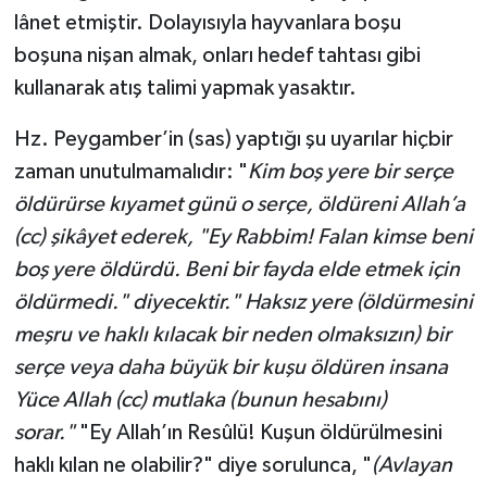
lânet etmiştir. Dolayısıyla hayvanlara boşu
boşuna nişan almak, onları hedef tahtası gibi
kullanarak atış talimi yapmak yasaktır.
Hz. Peygamber’in (sas) yaptığı şu uyarılar hiçbir
zaman unutulmamalıdır: "
Kim boş yere bir serçe
öldürürse kıyamet günü o serçe, öldüreni Allah’a
(cc) şikâyet ederek, "Ey Rabbim! Falan kimse beni
boş yere öldürdü. Beni bir fayda elde etmek için
öldürmedi." diyecektir."
Haksız yere (öldürmesini
meşru ve haklı kılacak bir neden olmaksızın) bir
serçe veya daha büyük bir kuşu öldüren insana
Yüce Allah (cc) mutlaka (bunun hesabını)
sorar."
"Ey Allah’ın Resûlü! Kuşun öldürülmesini
haklı kılan ne olabilir?" diye sorulunca, "
(Avlayan