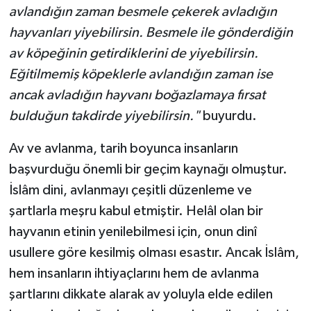
avlandığın zaman besmele çekerek avladığın
hayvanları yiyebilirsin. Besmele ile gönderdiğin
Niğde Müftülüğü
av köpeğinin getirdiklerini de yiyebilirsin.
Ordu Müftülüğü
Eğitilmemiş köpeklerle avlandığın zaman ise
ancak avladığın hayvanı boğazlamaya fırsat
Osmaniye Müftülüğü
bulduğun takdirde yiyebilirsin."
buyurdu.
Rize Müftülüğü
Av ve avlanma, tarih boyunca insanların
başvurduğu önemli bir geçim kaynağı olmuştur.
Sakarya Müftülüğü
İslâm dini, avlanmayı çeşitli düzenleme ve
şartlarla meşru kabul etmiştir. Helâl olan bir
Samsun Müftülüğü
hayvanın etinin yenilebilmesi için, onun dinî
Siirt Müftülüğü
usullere göre kesilmiş olması esastır. Ancak İslâm,
hem insanların ihtiyaçlarını hem de avlanma
Sinop Müftülüğü
şartlarını dikkate alarak av yoluyla elde edilen