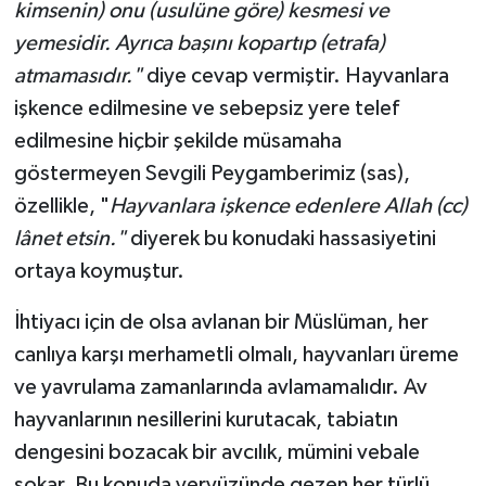
kimsenin) onu (usulüne göre) kesmesi ve
yemesidir. Ayrıca başını kopartıp (etrafa)
atmamasıdır."
diye cevap vermiştir. Hayvanlara
işkence edilmesine ve sebepsiz yere telef
edilmesine hiçbir şekilde müsamaha
göstermeyen Sevgili Peygamberimiz (sas),
özellikle, "
Hayvanlara işkence edenlere Allah (cc)
lânet etsin."
diyerek bu konudaki hassasiyetini
ortaya koymuştur.
İhtiyacı için de olsa avlanan bir Müslüman, her
canlıya karşı merhametli olmalı, hayvanları üreme
ve yavrulama zamanlarında avlamamalıdır. Av
hayvanlarının nesillerini kurutacak, tabiatın
dengesini bozacak bir avcılık, mümini vebale
sokar. Bu konuda yeryüzünde gezen her türlü