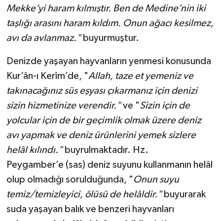
Mekke’yi haram kılmıştır. Ben de Medine’nin iki
taşlığı arasını haram kıldım. Onun ağacı kesilmez,
avı da avlanmaz."
buyurmuştur.
Denizde yaşayan hayvanların yenmesi konusunda
Kur’ân-ı Kerîm’de, "
Allah, taze et yemeniz ve
takınacağınız süs eşyası çıkarmanız için denizi
sizin hizmetinize verendir."
ve "
Sizin için de
yolcular için de bir geçimlik olmak üzere deniz
avı yapmak ve deniz ürünlerini yemek sizlere
helâl kılındı."
buyrulmaktadır. Hz.
Peygamber’e (sas) deniz suyunu kullanmanın helâl
olup olmadığı sorulduğunda, "
Onun suyu
temiz/temizleyici, ölüsü de helâldir."
buyurarak
suda yaşayan balık ve benzeri hayvanları