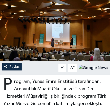
Ardahan Müftülüğü
Kudüs
Hutbeler
Artvin Müftülüğü
Kurban
DİYANET AKADEMİ
Aydın Müftülüğü
Mukabele
DİYANET GENÇLİK
Balıkesir Müftülüğü
Peygamberimizin Hayatı
DİYANET RADYO/TV
Bartın Müftülüğü
Ramazan
DEPREM
Paylaş
-
+
A
A
Batman Müftülüğü
Sahabeler
Dünya
P
rogram, Yunus Emre Enstitüsü tarafından,
Bayburt Müftülüğü
Zekat
Eğitim
Arnavutluk Maarif Okulları ve Tiran Din
Hizmetleri Müşavirliği iş birliğindeki program Türk
Bilecik Müftülüğü
Kültür-Sanat
Yazar Merve Gülcemal'in katılımıyla gerçekleşti.
Bingöl Müftülüğü
Aile