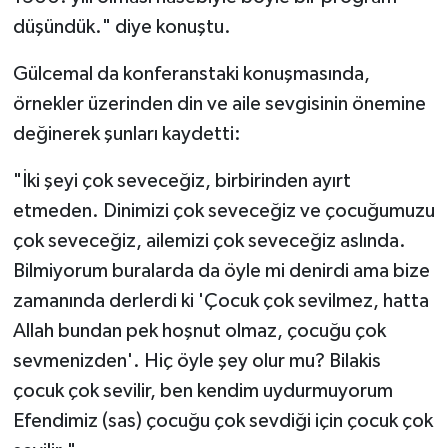
Diyarbakır Müftülüğü
İhtida Haberleri
düşündük." diye konuştu.
Düzce Müftülüğü
YAŞAM
Gülcemal da konferanstaki konuşmasında,
örnekler üzerinden din ve aile sevgisinin önemine
Edirne Müftülüğü
değinerek şunları kaydetti:
Elazığ Müftülüğü
"İki şeyi çok seveceğiz, birbirinden ayırt
etmeden. Dinimizi çok seveceğiz ve çocuğumuzu
Erzincan Müftülüğü
çok seveceğiz, ailemizi çok seveceğiz aslında.
Erzurum Müftülüğü
Bilmiyorum buralarda da öyle mi denirdi ama bize
zamanında derlerdi ki 'Çocuk çok sevilmez, hatta
Eskişehir Müftülüğü
Allah bundan pek hoşnut olmaz, çocuğu çok
sevmenizden'. Hiç öyle şey olur mu? Bilakis
Gaziantep Müftülüğü
çocuk çok sevilir, ben kendim uydurmuyorum
Giresun Müftülüğü
Efendimiz (sas) çocuğu çok sevdiği için çocuk çok