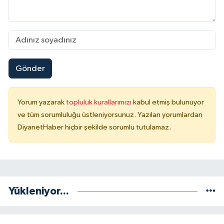
Niğde Müftülüğü
Ordu Müftülüğü
Gönder
Osmaniye Müftülüğü
Rize Müftülüğü
Yorum yazarak
topluluk kurallarımızı
kabul etmiş bulunuyor
ve tüm sorumluluğu üstleniyorsunuz. Yazılan yorumlardan
Sakarya Müftülüğü
DiyanetHaber hiçbir şekilde sorumlu tutulamaz.
Samsun Müftülüğü
Siirt Müftülüğü
Yükleniyor...
Sinop Müftülüğü