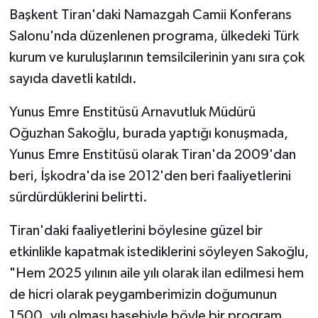
Başkent Tiran'daki Namazgah Camii Konferans
Bitlis Müftülüğü
Sağlık
Salonu'nda düzenlenen programa, ülkedeki Türk
kurum ve kuruluşlarının temsilcilerinin yanı sıra çok
Bolu Müftülüğü
Makaleler
sayıda davetli katıldı.
Burdur Müftülüğü
Ekonomi
Yunus Emre Enstitüsü Arnavutluk Müdürü
Oğuzhan Sakoğlu, burada yaptığı konuşmada,
Bursa Müftülüğü
Duyurular
Yunus Emre Enstitüsü olarak Tiran'da 2009'dan
beri, İşkodra'da ise 2012'den beri faaliyetlerini
Çanakkale Müftülüğü
Podcast
sürdürdüklerini belirtti.
Çankırı Müftülüğü
Bilim, Teknoloji
Tiran'daki faaliyetlerini böylesine güzel bir
Çorum Müftülüğü
Biyografiler
etkinlikle kapatmak istediklerini söyleyen Sakoğlu,
"Hem 2025 yılının aile yılı olarak ilan edilmesi hem
Denizli Müftülüğü
Diyanet TV
de hicri olarak peygamberimizin doğumunun
1500. yılı olması hasebiyle böyle bir program