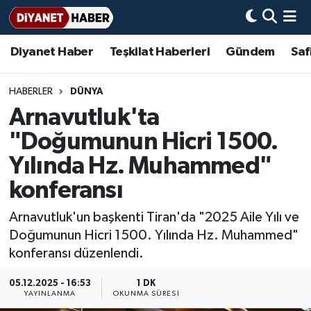
Diyanet Haber
Teşkilat Haberleri
Gündem
Saf
Diyanet Haber
Adana Müftülüğü
Bir Ayet
Aile Dergisi
İmam Hatip Okulları
Başmakale
Hadis-i Şerifler
Nöbetçi Eczaneler
Teşkilat Haberleri
Adıyaman Müftülüğü
Bir Hikaye
Aylık Dergi
Hayat Okumaları
Hava Durumu
HABERLER
DÜNYA
Arnavutluk'ta
Afyonkarahisar Müftülüğü
Gündem
Biyografiler
Ankara Namaz Vakitleri
"Doğumunun Hicri 1500.
Ağrı Müftülüğü
#Keşfet
Dini kavramlar
Trafik Durumu
Yılında Hz. Muhammed"
konferansı
Aksaray Müftülüğü
Diyanet Bilgi
Basında Bugün
Süper Lig Puan Durumu ve Fikstür
Arnavutluk'un başkenti Tiran'da "2025 Aile Yılı ve
Amasya Müftülüğü
Diyanet Takvimi
DİYANET eKİTAP
Tüm Manşetler
Doğumunun Hicri 1500. Yılında Hz. Muhammed"
konferansı düzenlendi.
Ankara Müftülüğü
Dualar
Diyanet Dergi
Son Dakika Haberleri
05.12.2025 - 16:53
1 DK
YAYINLANMA
OKUNMA SÜRESI
Antalya Müftülüğü
Hadislerle İslam
TDV
Haber Arşivi