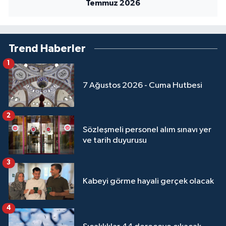
Temmuz 2026
Yalova Müftülüğü
Yozgat Müftülüğü
Trend Haberler
Zonguldak Müftülüğü
1
7 Ağustos 2026 - Cuma Hutbesi
2
Sözleşmeli personel alım sınavı yer
ve tarih duyurusu
3
Kabeyi görme hayali gerçek olacak
4