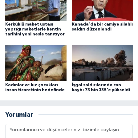
Konya Müftülüğü
Kerküklü maket ustası
Kanada'da bir camiye silahlı
Kütahya Müftülüğü
yaptığı maketlerle kentin
saldırı düzenlendi
tarihini yeni nesle tanıtıyor
Malatya Müftülüğü
Manisa Müftülüğü
Mardin Müftülüğü
Kadınlar ve kız çocukları
İşgal saldırılarında can
insan ticaretinin hedefinde
kaybı 73 bin 335'e yükseldi
Mersin Müftülüğü
Muğla Müftülüğü
Yorumlar
Muş Müftülüğü
Nevşehir Müftülüğü