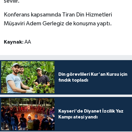
sevilir."
Gümüşhane Müftülüğü
Konferans kapsamında Tiran Din Hizmetleri
Hakkari Müftülüğü
Müşaviri Adem Gerlegiz de konuşma yaptı.
Hatay Müftülüğü
Kaynak:
AA
Iğdır Müftülüğü
Isparta Müftülüğü
Din görevlileri Kur'an Kursu için
İstanbul Müftülüğü
fındık topladı
İzmir Müftülüğü
Kahramanmaraş Müftülüğü
Kayseri'de Diyanet İzcilik Yaz
Kampı ateşi yandı
Karabük Müftülüğü