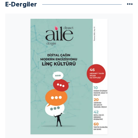
Sivas Müftülüğü
E-Dergiler
Şanlıurfa Müftülüğü
Şırnak Müftülüğü
Tekirdağ Müftülüğü
Tokat Müftülüğü
Trabzon Müftülüğü
Tunceli Müftülüğü
Uşak Müftülüğü
Van Müftülüğü