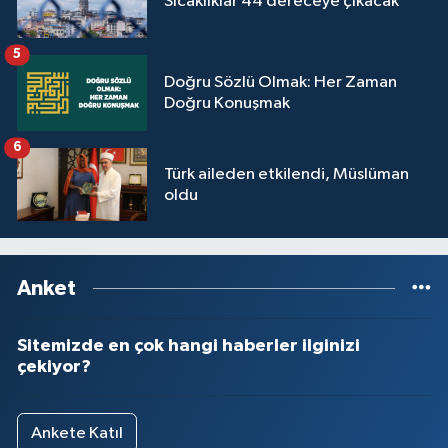
Sıcaklıklar 44 dereceye çıkacak
5
Doğru Sözlü Olmak: Her Zaman
Doğru Konuşmak
6
Türk aileden etkilendi, Müslüman
oldu
Anket
Sitemizde en çok hangi haberler ilginizi
çekiyor?
Ankete Katıl