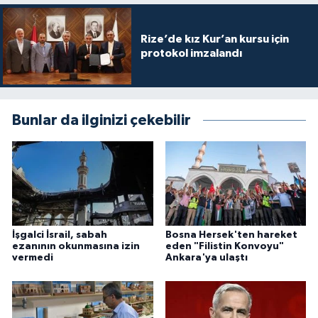
Karaman Müftülüğü
Rize’de kız Kur’an kursu için
protokol imzalandı
Kars Müftülüğü
Kastamonu Müftülüğü
Bunlar da ilginizi çekebilir
Kayseri Müftülüğü
Kilis Müftülüğü
Kırıkkale Müftülüğü
İşgalci İsrail, sabah
Bosna Hersek'ten hareket
Kırklareli Müftülüğü
ezanının okunmasına izin
eden "Filistin Konvoyu"
vermedi
Ankara'ya ulaştı
Kırşehir Müftülüğü
Kocaeli Müftülüğü