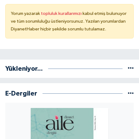
Yalova Müftülüğü
Yorum yazarak
topluluk kurallarımızı
kabul etmiş bulunuyor
ve tüm sorumluluğu üstleniyorsunuz. Yazılan yorumlardan
Yozgat Müftülüğü
DiyanetHaber hiçbir şekilde sorumlu tutulamaz.
Zonguldak Müftülüğü
Yükleniyor...
E-Dergiler