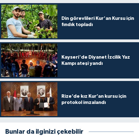
Konya Müftülüğü
Din görevlileri Kur'an Kursu için
fındık topladı
Kütahya Müftülüğü
Malatya Müftülüğü
Kayseri'de Diyanet İzcilik Yaz
Manisa Müftülüğü
Kampı ateşi yandı
Mardin Müftülüğü
Mersin Müftülüğü
Rize’de kız Kur’an kursu için
protokol imzalandı
Muğla Müftülüğü
Muş Müftülüğü
Bunlar da ilginizi çekebilir
Nevşehir Müftülüğü