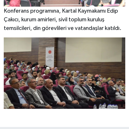
Karaman Müftülüğü
Konferans programına, Kartal Kaymakamı Edip
Çakıcı, kurum amirleri, sivil toplum kuruluş
Kars Müftülüğü
temsilcileri, din görevlileri ve vatandaşlar katıldı.
Kastamonu Müftülüğü
Kayseri Müftülüğü
Kilis Müftülüğü
Kırıkkale Müftülüğü
Kırklareli Müftülüğü
Kırşehir Müftülüğü
Kocaeli Müftülüğü