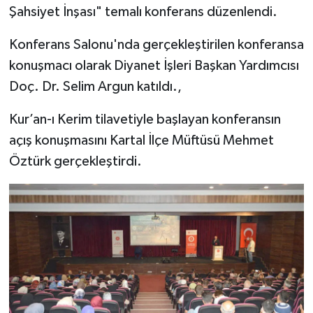
Şahsiyet İnşası" temalı konferans düzenlendi.
Bitlis Müftülüğü
Sağlık
Konferans Salonu'nda gerçekleştirilen konferansa
konuşmacı olarak Diyanet İşleri Başkan Yardımcısı
Bolu Müftülüğü
Makaleler
Doç. Dr. Selim Argun katıldı.,
Burdur Müftülüğü
Ekonomi
Kur’an-ı Kerim tilavetiyle başlayan konferansın
açış konuşmasını Kartal İlçe Müftüsü Mehmet
Bursa Müftülüğü
Duyurular
Öztürk gerçekleştirdi.
Çanakkale Müftülüğü
Podcast
Çankırı Müftülüğü
Bilim, Teknoloji
Çorum Müftülüğü
Biyografiler
Denizli Müftülüğü
Diyanet TV