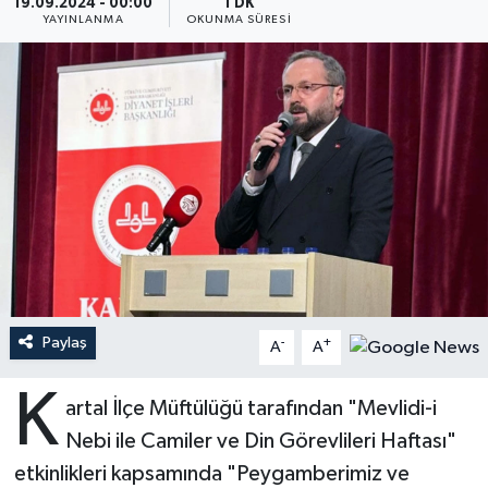
19.09.2024 - 00:00
1 DK
YAYINLANMA
OKUNMA SÜRESI
Ardahan Müftülüğü
Kudüs
Hutbeler
Artvin Müftülüğü
Kurban
DİYANET AKADEMİ
Aydın Müftülüğü
Mukabele
DİYANET GENÇLİK
Balıkesir Müftülüğü
Peygamberimizin Hayatı
DİYANET RADYO/TV
Bartın Müftülüğü
Ramazan
DEPREM
Batman Müftülüğü
Sahabeler
Dünya
Paylaş
-
+
A
A
Bayburt Müftülüğü
Zekat
Eğitim
K
artal İlçe Müftülüğü tarafından "Mevlidi-i
Bilecik Müftülüğü
Kültür-Sanat
Nebi ile Camiler ve Din Görevlileri Haftası"
etkinlikleri kapsamında "Peygamberimiz ve
Bingöl Müftülüğü
Aile