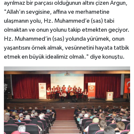
ayrılmaz bir parçası olduğunun altını çizen Argun,
Gümüşhane Müftülüğü
"Allah’ın sevgisine, affına ve merhametine
Hakkari Müftülüğü
ulaşmanın yolu, Hz. Muhammed’e (sas) tabi
olmaktan ve onun yolunu takip etmekten geçiyor.
Hatay Müftülüğü
Hz. Muhammed’in (sas) yolunda yürümek, onun
yaşantısını örnek almak, vesünnetini hayata tatbik
Iğdır Müftülüğü
etmek en büyük idealimiz olmalı." diye konuştu.
Isparta Müftülüğü
İstanbul Müftülüğü
İzmir Müftülüğü
Kahramanmaraş Müftülüğü
Karabük Müftülüğü