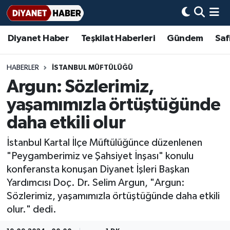
Diyanet Haber
Teşkilat Haberleri
Gündem
Saf
Diyanet Haber
Adana Müftülüğü
Bir Ayet
Aile Dergisi
İmam Hatip Okulları
Başmakale
Hadis-i Şerifler
Nöbetçi Eczaneler
Teşkilat Haberleri
Adıyaman Müftülüğü
Bir Hikaye
Aylık Dergi
Hayat Okumaları
Hava Durumu
HABERLER
İSTANBUL MÜFTÜLÜĞÜ
Argun: Sözlerimiz,
Afyonkarahisar Müftülüğü
Gündem
Biyografiler
Ankara Namaz Vakitleri
yaşamımızla örtüştüğünde
Ağrı Müftülüğü
#Keşfet
Dini kavramlar
Trafik Durumu
daha etkili olur
İstanbul Kartal İlçe Müftülüğünce düzenlenen
Aksaray Müftülüğü
Diyanet Bilgi
Basında Bugün
Süper Lig Puan Durumu ve Fikstür
"Peygamberimiz ve Şahsiyet İnşası" konulu
konferansta konuşan Diyanet İşleri Başkan
Amasya Müftülüğü
Diyanet Takvimi
DİYANET eKİTAP
Tüm Manşetler
Yardımcısı Doç. Dr. Selim Argun, "Argun:
Sözlerimiz, yaşamımızla örtüştüğünde daha etkili
Ankara Müftülüğü
Dualar
Diyanet Dergi
Son Dakika Haberleri
olur." dedi.
Antalya Müftülüğü
Hadislerle İslam
TDV
Haber Arşivi