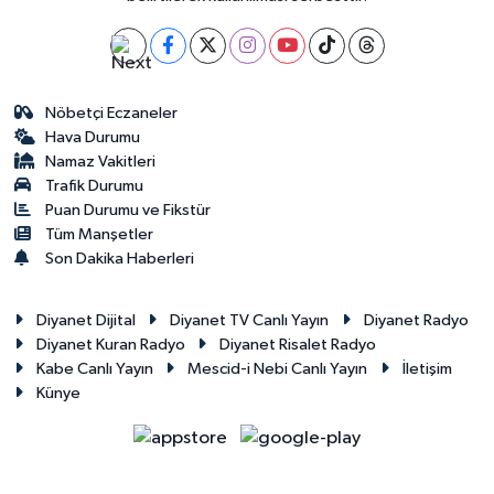
Nöbetçi Eczaneler
Hava Durumu
Namaz Vakitleri
Trafik Durumu
Puan Durumu ve Fikstür
Tüm Manşetler
Son Dakika Haberleri
Diyanet Dijital
Diyanet TV Canlı Yayın
Diyanet Radyo
Diyanet Kuran Radyo
Diyanet Risalet Radyo
Kabe Canlı Yayın
Mescid-i Nebi Canlı Yayın
İletişim
Künye