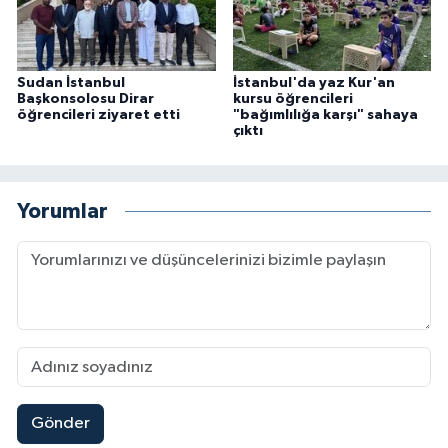
Sivas Müftülüğü
Şanlıurfa Müftülüğü
Sudan İstanbul
İstanbul'da yaz Kur'an
Başkonsolosu Dirar
kursu öğrencileri
Şırnak Müftülüğü
öğrencileri ziyaret etti
"bağımlılığa karşı" sahaya
çıktı
Tekirdağ Müftülüğü
Yorumlar
Tokat Müftülüğü
Trabzon Müftülüğü
Tunceli Müftülüğü
Uşak Müftülüğü
Van Müftülüğü
Gönder