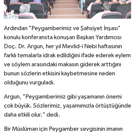
Diyarbakır Müftülüğü
İhtida Haberleri
Düzce Müftülüğü
YAŞAM
Ardından "Peygamberimiz ve Şahsiyet İnşası"
Edirne Müftülüğü
konulu konferansta konuşan Başkan Yardımcısı
Doç. Dr. Argun, her yıl Mevlid-i Nebi haftasının
Elazığ Müftülüğü
farklı temalarla idrak edildiğini ifade ederek eylem
Erzincan Müftülüğü
ve söylem arasındaki makasın giderek arttığını
bunun sözlerin etkisini kaybetmesine neden
Erzurum Müftülüğü
olduğunu vurguladı.
Eskişehir Müftülüğü
Argun, "Peygamberimiz gibi yaşamanın önemi
çok büyük. Sözlerimiz, yaşamımızla örtüştüğünde
Gaziantep Müftülüğü
daha etkili olur." dedi.
Giresun Müftülüğü
Bir Müslüman için Peygamber sevgisinin imanın