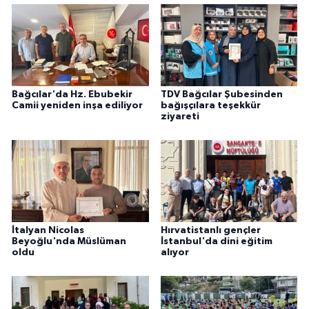
Niğde Müftülüğü
Ordu Müftülüğü
Bağcılar'da Hz. Ebubekir
TDV Bağcılar Şubesinden
Osmaniye Müftülüğü
Camii yeniden inşa ediliyor
bağışçılara teşekkür
ziyareti
Rize Müftülüğü
Sakarya Müftülüğü
Samsun Müftülüğü
İtalyan Nicolas
Hırvatistanlı gençler
Beyoğlu'nda Müslüman
İstanbul'da dini eğitim
Siirt Müftülüğü
oldu
alıyor
Sinop Müftülüğü