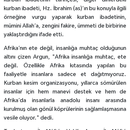
Diyarbakır Müftülüğü
İhtida Haberleri
kurban ibadeti, Hz. İbrahim (as)’ın bu konuyla ilgili
Düzce Müftülüğü
YAŞAM
örneğine vurgu yaparak kurban ibadetinin,
mümini Allah’a, zengini fakire, ümmeti de birbirine
Edirne Müftülüğü
yaklaştırdığını ifade etti.
Elazığ Müftülüğü
Afrika’nın ete değil, insanlığa muhtaç olduğunun
altını çizen Argun, "Afrika insanlığa muhtaç, ete
Erzincan Müftülüğü
değil. Özellikle Afrika kıtasında yapılan bu
faaliyetle insanlara sadece et dağıtmıyoruz.
Erzurum Müftülüğü
Kurban kesim organizasyonu, yıllarca sömürülen
Eskişehir Müftülüğü
insanlar için hem manevi destek ve hem de
Afrika’da insanlarla anadolu insanı arasında
Gaziantep Müftülüğü
kurulmuş olan gönül köprülerinin sağlamlaşmasına
vesile oluyor." dedi.
Giresun Müftülüğü