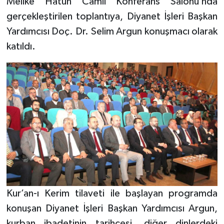
Melike Hatun Camii Konferans Salonu’nda
gerçekleştirilen toplantıya, Diyanet İşleri Başkan
Bitlis Müftülüğü
Sağlık
Yardımcısı Doç. Dr. Selim Argun konuşmacı olarak
katıldı.
Bolu Müftülüğü
Makaleler
Burdur Müftülüğü
Ekonomi
Bursa Müftülüğü
Duyurular
Çanakkale Müftülüğü
Podcast
Çankırı Müftülüğü
Bilim, Teknoloji
Çorum Müftülüğü
Biyografiler
Kur’an-ı Kerim tilaveti ile başlayan programda
Denizli Müftülüğü
Diyanet TV
konuşan Diyanet İşleri Başkan Yardımcısı Argun,
kurban ibadetinin tarihçesi, diğer dinlerdeki