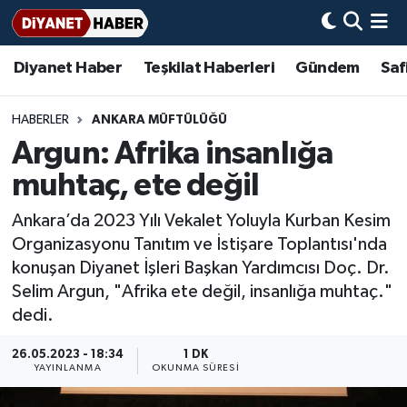
Diyanet Haber
Teşkilat Haberleri
Gündem
Saf
Diyanet Haber
Adana Müftülüğü
Bir Ayet
Aile Dergisi
İmam Hatip Okulları
Başmakale
Hadis-i Şerifler
Nöbetçi Eczaneler
Teşkilat Haberleri
Adıyaman Müftülüğü
Bir Hikaye
Aylık Dergi
Hayat Okumaları
Hava Durumu
HABERLER
ANKARA MÜFTÜLÜĞÜ
Argun: Afrika insanlığa
Afyonkarahisar Müftülüğü
Gündem
Biyografiler
Ankara Namaz Vakitleri
muhtaç, ete değil
Ağrı Müftülüğü
#Keşfet
Dini kavramlar
Trafik Durumu
Ankara’da 2023 Yılı Vekalet Yoluyla Kurban Kesim
Organizasyonu Tanıtım ve İstişare Toplantısı'nda
Aksaray Müftülüğü
Diyanet Bilgi
Basında Bugün
Süper Lig Puan Durumu ve Fikstür
konuşan Diyanet İşleri Başkan Yardımcısı Doç. Dr.
Selim Argun, "Afrika ete değil, insanlığa muhtaç."
Amasya Müftülüğü
Diyanet Takvimi
DİYANET eKİTAP
Tüm Manşetler
dedi.
Ankara Müftülüğü
Dualar
Diyanet Dergi
Son Dakika Haberleri
26.05.2023 - 18:34
1 DK
YAYINLANMA
OKUNMA SÜRESI
Antalya Müftülüğü
Hadislerle İslam
TDV
Haber Arşivi