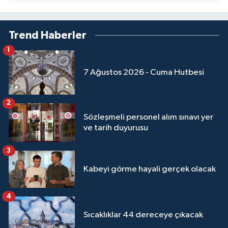
Yalova Müftülüğü
Trend Haberler
Yozgat Müftülüğü
1
Zonguldak Müftülüğü
7 Ağustos 2026 - Cuma Hutbesi
2
Sözleşmeli personel alım sınavı yer
ve tarih duyurusu
3
Kabeyi görme hayali gerçek olacak
4
Sıcaklıklar 44 dereceye çıkacak