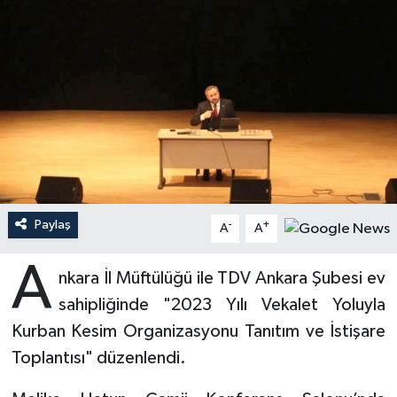
Ardahan Müftülüğü
Kudüs
Hutbeler
Artvin Müftülüğü
Kurban
DİYANET AKADEMİ
Aydın Müftülüğü
Mukabele
DİYANET GENÇLİK
Balıkesir Müftülüğü
Peygamberimizin Hayatı
DİYANET RADYO/TV
Bartın Müftülüğü
Ramazan
DEPREM
Paylaş
-
+
A
A
Batman Müftülüğü
Sahabeler
Dünya
A
nkara İl Müftülüğü ile TDV Ankara Şubesi ev
Bayburt Müftülüğü
Zekat
Eğitim
sahipliğinde "2023 Yılı Vekalet Yoluyla
Kurban Kesim Organizasyonu Tanıtım ve İstişare
Bilecik Müftülüğü
Kültür-Sanat
Toplantısı" düzenlendi.
Bingöl Müftülüğü
Aile