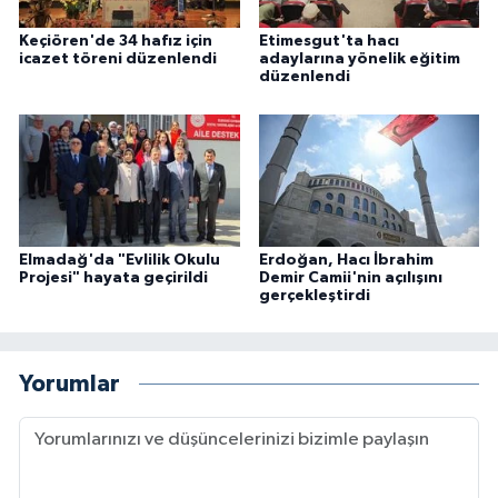
Keçiören'de 34 hafız için
Etimesgut'ta hacı
Konya Müftülüğü
icazet töreni düzenlendi
adaylarına yönelik eğitim
düzenlendi
Kütahya Müftülüğü
Malatya Müftülüğü
Manisa Müftülüğü
Elmadağ'da "Evlilik Okulu
Erdoğan, Hacı İbrahim
Mardin Müftülüğü
Projesi" hayata geçirildi
Demir Camii'nin açılışını
gerçekleştirdi
Mersin Müftülüğü
Yorumlar
Muğla Müftülüğü
Muş Müftülüğü
Nevşehir Müftülüğü