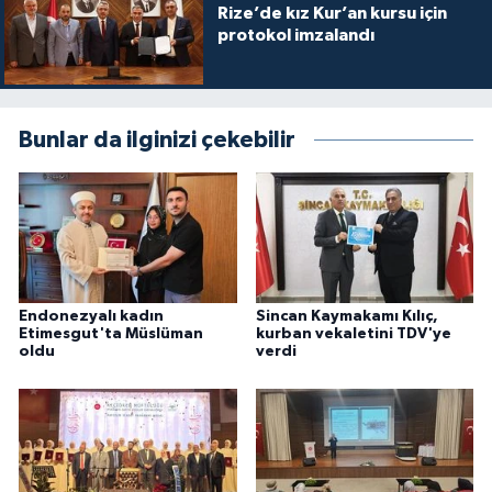
Rize’de kız Kur’an kursu için
Karaman Müftülüğü
protokol imzalandı
Kars Müftülüğü
Bunlar da ilginizi çekebilir
Kastamonu Müftülüğü
Kayseri Müftülüğü
Kilis Müftülüğü
Kırıkkale Müftülüğü
Endonezyalı kadın
Sincan Kaymakamı Kılıç,
Etimesgut'ta Müslüman
kurban vekaletini TDV'ye
oldu
verdi
Kırklareli Müftülüğü
Kırşehir Müftülüğü
Kocaeli Müftülüğü