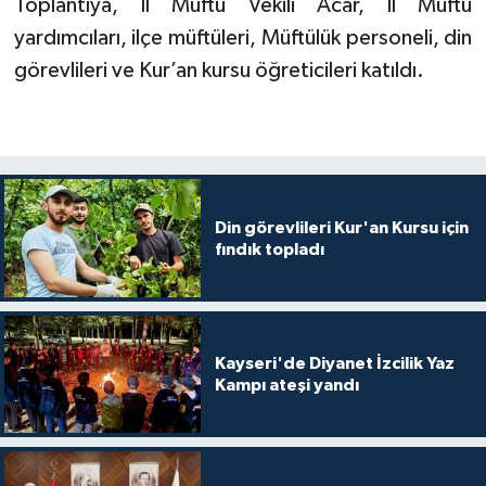
Toplantıya, İl Müftü Vekili Acar, İl Müftü
Gümüşhane Müftülüğü
yardımcıları, ilçe müftüleri, Müftülük personeli, din
görevlileri ve Kur’an kursu öğreticileri katıldı.
Hakkari Müftülüğü
Hatay Müftülüğü
Iğdır Müftülüğü
Din görevlileri Kur'an Kursu için
Isparta Müftülüğü
fındık topladı
İstanbul Müftülüğü
İzmir Müftülüğü
Kayseri'de Diyanet İzcilik Yaz
Kampı ateşi yandı
Kahramanmaraş Müftülüğü
Karabük Müftülüğü