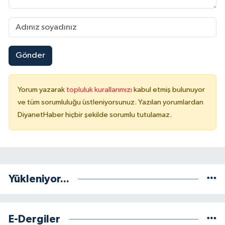
Niğde Müftülüğü
Ordu Müftülüğü
Gönder
Osmaniye Müftülüğü
Yorum yazarak
topluluk kurallarımızı
kabul etmiş bulunuyor
Rize Müftülüğü
ve tüm sorumluluğu üstleniyorsunuz. Yazılan yorumlardan
DiyanetHaber hiçbir şekilde sorumlu tutulamaz.
Sakarya Müftülüğü
Samsun Müftülüğü
Yükleniyor...
Siirt Müftülüğü
Sinop Müftülüğü
E-Dergiler