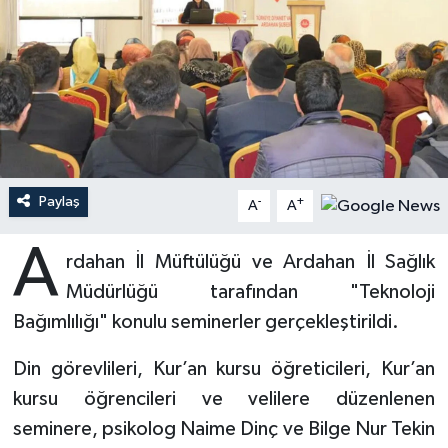
Ardahan Müftülüğü
Kudüs
Hutbeler
Artvin Müftülüğü
Kurban
DİYANET AKADEMİ
Aydın Müftülüğü
Mukabele
DİYANET GENÇLİK
Balıkesir Müftülüğü
Peygamberimizin Hayatı
DİYANET RADYO/TV
Paylaş
-
+
A
A
Bartın Müftülüğü
Ramazan
DEPREM
A
rdahan İl Müftülüğü ve Ardahan İl Sağlık
Müdürlüğü tarafından "Teknoloji
Batman Müftülüğü
Sahabeler
Dünya
Bağımlılığı" konulu seminerler gerçekleştirildi.
Bayburt Müftülüğü
Zekat
Eğitim
Din görevlileri, Kur’an kursu öğreticileri, Kur’an
Bilecik Müftülüğü
Kültür-Sanat
kursu öğrencileri ve velilere düzenlenen
seminere, psikolog Naime Dinç ve Bilge Nur Tekin
Bingöl Müftülüğü
Aile