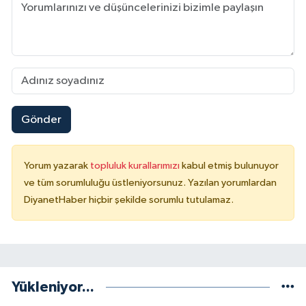
Karaman Müftülüğü
Kars Müftülüğü
Kastamonu Müftülüğü
Gönder
Kayseri Müftülüğü
Kilis Müftülüğü
Yorum yazarak
topluluk kurallarımızı
kabul etmiş bulunuyor
ve tüm sorumluluğu üstleniyorsunuz. Yazılan yorumlardan
Kırıkkale Müftülüğü
DiyanetHaber hiçbir şekilde sorumlu tutulamaz.
Kırklareli Müftülüğü
Kırşehir Müftülüğü
Yükleniyor...
Kocaeli Müftülüğü