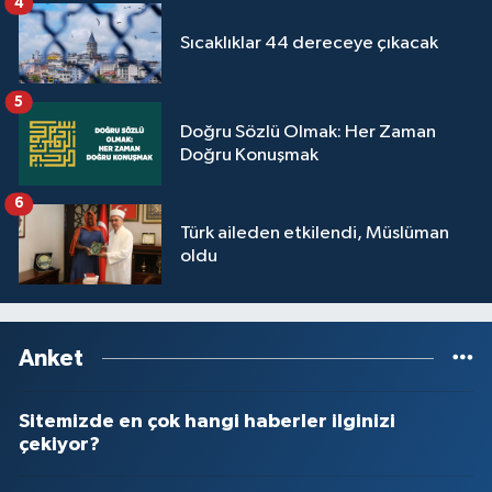
4
Sivas Müftülüğü
Sıcaklıklar 44 dereceye çıkacak
Şanlıurfa Müftülüğü
5
Şırnak Müftülüğü
Doğru Sözlü Olmak: Her Zaman
Doğru Konuşmak
Tekirdağ Müftülüğü
6
Türk aileden etkilendi, Müslüman
Tokat Müftülüğü
oldu
Trabzon Müftülüğü
Tunceli Müftülüğü
Anket
Uşak Müftülüğü
Sitemizde en çok hangi haberler ilginizi
çekiyor?
Van Müftülüğü