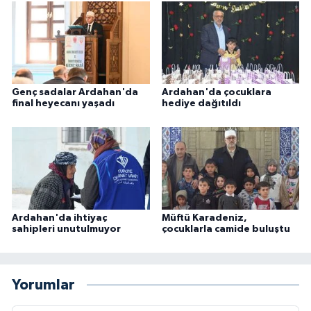
Gümüşhane Müftülüğü
Hakkari Müftülüğü
Hatay Müftülüğü
Genç sadalar Ardahan'da
Ardahan'da çocuklara
final heyecanı yaşadı
hediye dağıtıldı
Iğdır Müftülüğü
Isparta Müftülüğü
İstanbul Müftülüğü
Ardahan'da ihtiyaç
Müftü Karadeniz,
İzmir Müftülüğü
sahipleri unutulmuyor
çocuklarla camide buluştu
Kahramanmaraş Müftülüğü
Yorumlar
Karabük Müftülüğü