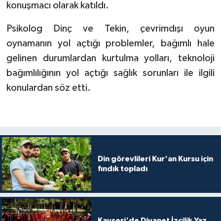
konuşmacı olarak katıldı.
Bitlis Müftülüğü
Sağlık
Psikolog Dinç ve Tekin, çevrimdışı oyun
oynamanın yol açtığı problemler, bağımlı hale
Bolu Müftülüğü
Makaleler
gelinen durumlardan kurtulma yolları, teknoloji
bağımlılığının yol açtığı sağlık sorunları ile ilgili
Burdur Müftülüğü
Ekonomi
konulardan söz etti.
Bursa Müftülüğü
Duyurular
Çanakkale Müftülüğü
Podcast
Çankırı Müftülüğü
Bilim, Teknoloji
Din görevlileri Kur'an Kursu için
fındık topladı
Çorum Müftülüğü
Biyografiler
Denizli Müftülüğü
Diyanet TV
Kayseri'de Diyanet İzcilik Yaz