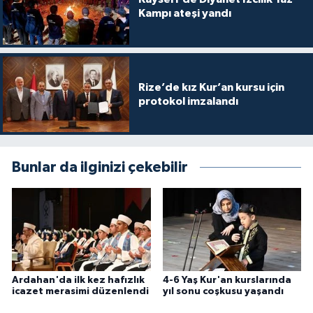
Diyarbakır Müftülüğü
İhtida Haberleri
Kampı ateşi yandı
Düzce Müftülüğü
YAŞAM
Edirne Müftülüğü
Rize’de kız Kur’an kursu için
protokol imzalandı
Elazığ Müftülüğü
Erzincan Müftülüğü
Bunlar da ilginizi çekebilir
Erzurum Müftülüğü
Eskişehir Müftülüğü
Gaziantep Müftülüğü
Ardahan'da ilk kez hafızlık
4-6 Yaş Kur'an kurslarında
Giresun Müftülüğü
icazet merasimi düzenlendi
yıl sonu coşkusu yaşandı