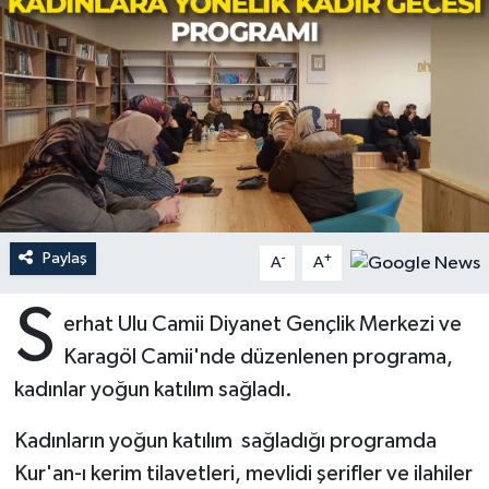
Ardahan Müftülüğü
Kudüs
Hutbeler
Artvin Müftülüğü
Kurban
DİYANET AKADEMİ
Aydın Müftülüğü
Mukabele
DİYANET GENÇLİK
Balıkesir Müftülüğü
Peygamberimizin Hayatı
DİYANET RADYO/TV
Paylaş
-
+
Bartın Müftülüğü
Ramazan
DEPREM
A
A
S
Batman Müftülüğü
Sahabeler
Dünya
erhat Ulu Camii Diyanet Gençlik Merkezi ve
Karagöl Camii'nde düzenlenen programa,
Bayburt Müftülüğü
Zekat
Eğitim
kadınlar yoğun katılım sağladı.
Bilecik Müftülüğü
Kültür-Sanat
Kadınların yoğun katılım sağladığı programda
Kur'an-ı kerim tilavetleri, mevlidi şerifler ve ilahiler
Bingöl Müftülüğü
Aile