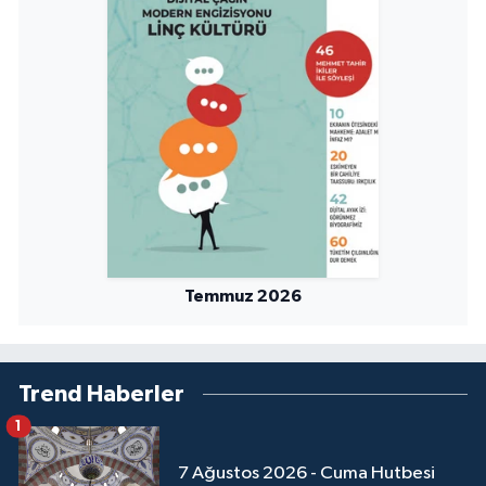
Niğde Müftülüğü
Ordu Müftülüğü
Osmaniye Müftülüğü
Rize Müftülüğü
Sakarya Müftülüğü
Temmuz 2026
Samsun Müftülüğü
Siirt Müftülüğü
Trend Haberler
1
Sinop Müftülüğü
7 Ağustos 2026 - Cuma Hutbesi