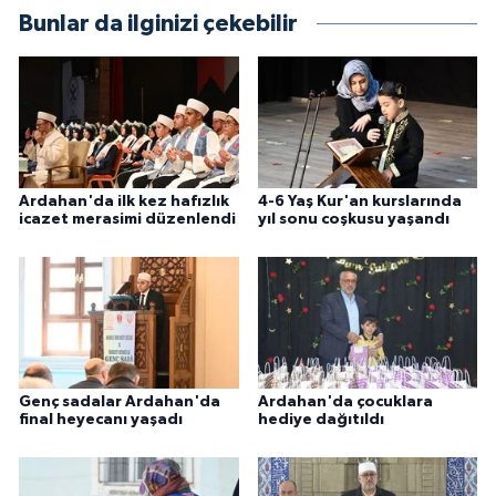
Gümüşhane Müftülüğü
Bunlar da ilginizi çekebilir
Hakkari Müftülüğü
Hatay Müftülüğü
Iğdır Müftülüğü
Ardahan'da ilk kez hafızlık
4-6 Yaş Kur'an kurslarında
icazet merasimi düzenlendi
yıl sonu coşkusu yaşandı
Isparta Müftülüğü
İstanbul Müftülüğü
İzmir Müftülüğü
Genç sadalar Ardahan'da
Ardahan'da çocuklara
Kahramanmaraş Müftülüğü
final heyecanı yaşadı
hediye dağıtıldı
Karabük Müftülüğü