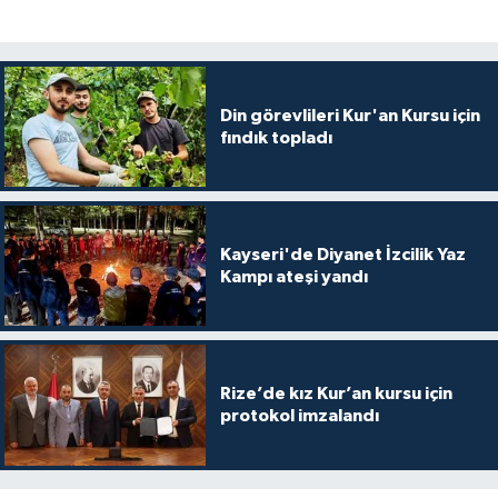
Diyarbakır Müftülüğü
İhtida Haberleri
Düzce Müftülüğü
YAŞAM
Din görevlileri Kur'an Kursu için
Edirne Müftülüğü
fındık topladı
Elazığ Müftülüğü
Erzincan Müftülüğü
Kayseri'de Diyanet İzcilik Yaz
Kampı ateşi yandı
Erzurum Müftülüğü
Eskişehir Müftülüğü
Rize’de kız Kur’an kursu için
Gaziantep Müftülüğü
protokol imzalandı
Giresun Müftülüğü