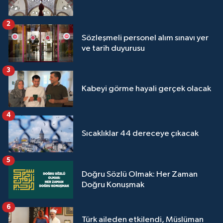
Sivas Müftülüğü
2
Şanlıurfa Müftülüğü
Sözleşmeli personel alım sınavı yer
ve tarih duyurusu
Şırnak Müftülüğü
3
Tekirdağ Müftülüğü
Kabeyi görme hayali gerçek olacak
Tokat Müftülüğü
4
Trabzon Müftülüğü
Sıcaklıklar 44 dereceye çıkacak
Tunceli Müftülüğü
5
Doğru Sözlü Olmak: Her Zaman
Uşak Müftülüğü
Doğru Konuşmak
6
Van Müftülüğü
Türk aileden etkilendi, Müslüman