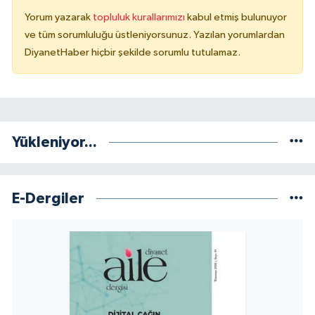
Yorum yazarak
topluluk kurallarımızı
kabul etmiş bulunuyor
Konya Müftülüğü
ve tüm sorumluluğu üstleniyorsunuz. Yazılan yorumlardan
DiyanetHaber hiçbir şekilde sorumlu tutulamaz.
Kütahya Müftülüğü
Malatya Müftülüğü
Manisa Müftülüğü
Yükleniyor...
Mardin Müftülüğü
E-Dergiler
Mersin Müftülüğü
Muğla Müftülüğü
Muş Müftülüğü
Nevşehir Müftülüğü