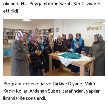
okunup, Hz. Peygamber'in Sakal-ı Şerif'i ziyaret
ettirildi.
Bitlis Müftülüğü
Sağlık
Bolu Müftülüğü
Makaleler
Burdur Müftülüğü
Ekonomi
Bursa Müftülüğü
Duyurular
Çanakkale Müftülüğü
Podcast
Çankırı Müftülüğü
Bilim, Teknoloji
Program edilen dua ve Türkiye Diyanet Vakfı
Çorum Müftülüğü
Biyografiler
Kadın Kolları Ardahan Şubesi tarafından, yapılan
Denizli Müftülüğü
Diyanet TV
ikramlar ile sona erdi.