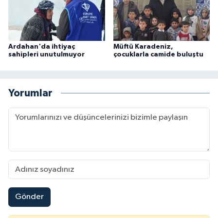
Karaman Müftülüğü
Kars Müftülüğü
Ardahan'da ihtiyaç
Müftü Karadeniz,
sahipleri unutulmuyor
çocuklarla camide buluştu
Kastamonu Müftülüğü
Kayseri Müftülüğü
Yorumlar
Kilis Müftülüğü
Kırıkkale Müftülüğü
Kırklareli Müftülüğü
Kırşehir Müftülüğü
Gönder
Kocaeli Müftülüğü