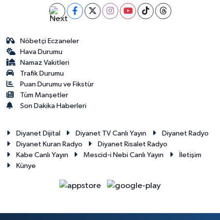
Nöbetçi Eczaneler
Hava Durumu
Namaz Vakitleri
Trafik Durumu
Puan Durumu ve Fikstür
Tüm Manşetler
Son Dakika Haberleri
Diyanet Dijital
Diyanet TV Canlı Yayın
Diyanet Radyo
Diyanet Kuran Radyo
Diyanet Risalet Radyo
Kabe Canlı Yayın
Mescid-i Nebi Canlı Yayın
İletişim
Künye