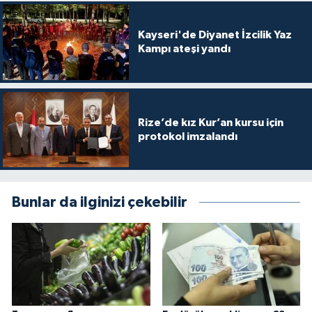
Diyarbakır Müftülüğü
İhtida Haberleri
Kayseri'de Diyanet İzcilik Yaz
Düzce Müftülüğü
YAŞAM
Kampı ateşi yandı
Edirne Müftülüğü
Elazığ Müftülüğü
Rize’de kız Kur’an kursu için
protokol imzalandı
Erzincan Müftülüğü
Erzurum Müftülüğü
Bunlar da ilginizi çekebilir
Eskişehir Müftülüğü
Gaziantep Müftülüğü
Giresun Müftülüğü