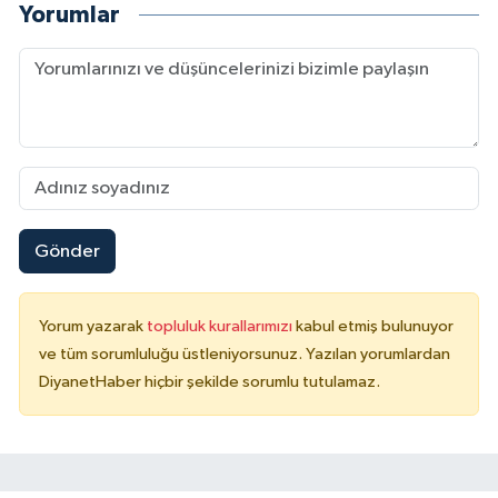
Yorumlar
Karaman Müftülüğü
Kars Müftülüğü
Kastamonu Müftülüğü
Kayseri Müftülüğü
Gönder
Kilis Müftülüğü
Kırıkkale Müftülüğü
Yorum yazarak
topluluk kurallarımızı
kabul etmiş bulunuyor
ve tüm sorumluluğu üstleniyorsunuz. Yazılan yorumlardan
Kırklareli Müftülüğü
DiyanetHaber hiçbir şekilde sorumlu tutulamaz.
Kırşehir Müftülüğü
Kocaeli Müftülüğü