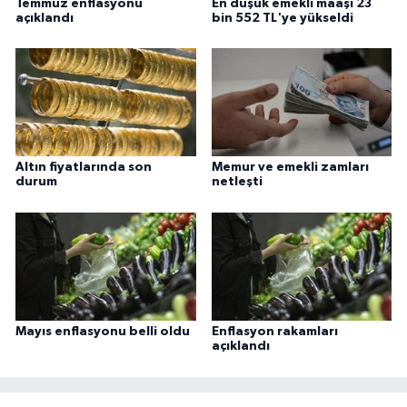
Temmuz enflasyonu
En düşük emekli maaşı 23
Gümüşhane Müftülüğü
açıklandı
bin 552 TL'ye yükseldi
Hakkari Müftülüğü
Hatay Müftülüğü
Iğdır Müftülüğü
Altın fiyatlarında son
Memur ve emekli zamları
durum
netleşti
Isparta Müftülüğü
İstanbul Müftülüğü
İzmir Müftülüğü
Mayıs enflasyonu belli oldu
Enflasyon rakamları
Kahramanmaraş Müftülüğü
açıklandı
Karabük Müftülüğü