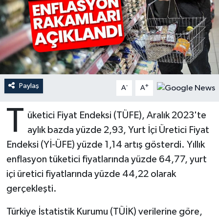
Ardahan Müftülüğü
Kudüs
Hutbeler
Artvin Müftülüğü
Kurban
DİYANET AKADEMİ
Aydın Müftülüğü
Mukabele
DİYANET GENÇLİK
Paylaş
-
+
A
A
Balıkesir Müftülüğü
Peygamberimizin Hayatı
DİYANET RADYO/TV
T
üketici Fiyat Endeksi (TÜFE), Aralık 2023'te
Bartın Müftülüğü
Ramazan
DEPREM
aylık bazda yüzde 2,93, Yurt İçi Üretici Fiyat
Batman Müftülüğü
Sahabeler
Dünya
Endeksi (Yİ-ÜFE) yüzde 1,14 artış gösterdi. Yıllık
enflasyon tüketici fiyatlarında yüzde 64,77, yurt
Bayburt Müftülüğü
Zekat
Eğitim
içi üretici fiyatlarında yüzde 44,22 olarak
gerçekleşti.
Bilecik Müftülüğü
Kültür-Sanat
Türkiye İstatistik Kurumu (TÜİK) verilerine göre,
Bingöl Müftülüğü
Aile