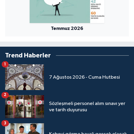
Niğde Müftülüğü
Temmuz 2026
Ordu Müftülüğü
Osmaniye Müftülüğü
Trend Haberler
Rize Müftülüğü
1
Sakarya Müftülüğü
7 Ağustos 2026 - Cuma Hutbesi
Samsun Müftülüğü
2
Sözleşmeli personel alım sınavı yer
Siirt Müftülüğü
ve tarih duyurusu
Sinop Müftülüğü
3