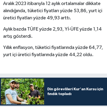
Aralık 2023 itibarıyla 12 aylık ortalamalar dikkate
alındığında, tüketici fiyatları yüzde 53,86, yurt içi
Bitlis Müftülüğü
Sağlık
üretici fiyatları yüzde 49,93 arttı.
Bolu Müftülüğü
Makaleler
Aylık bazda TÜFE yüzde 2,93, Yİ-ÜFE yüzde 1,14
Burdur Müftülüğü
Ekonomi
artış gösterdi.
Yıllık enflasyon, tüketici fiyatlarında yüzde 64,77,
Bursa Müftülüğü
Duyurular
yurt içi üretici fiyatlarında yüzde 44,22 oldu.
Çanakkale Müftülüğü
Podcast
Çankırı Müftülüğü
Bilim, Teknoloji
Çorum Müftülüğü
Biyografiler
Din görevlileri Kur'an Kursu için
fındık topladı
Denizli Müftülüğü
Diyanet TV