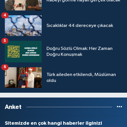
Kabeyi görme hayali gerçek olacak
Sivas Müftülüğü
4
Şanlıurfa Müftülüğü
Sıcaklıklar 44 dereceye çıkacak
Şırnak Müftülüğü
5
Tekirdağ Müftülüğü
Doğru Sözlü Olmak: Her Zaman
Doğru Konuşmak
Tokat Müftülüğü
6
Türk aileden etkilendi, Müslüman
Trabzon Müftülüğü
oldu
Tunceli Müftülüğü
Uşak Müftülüğü
Anket
Van Müftülüğü
Sitemizde en çok hangi haberler ilginizi