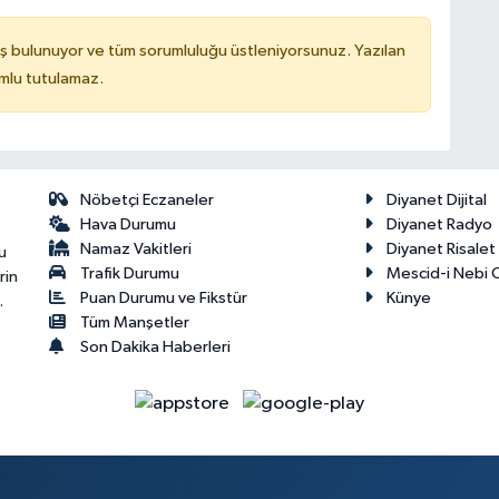
ş bulunuyor ve tüm sorumluluğu üstleniyorsunuz. Yazılan
mlu tutulamaz.
Nöbetçi Eczaneler
Diyanet Dijital
Hava Durumu
Diyanet Radyo
Namaz Vakitleri
Diyanet Risale
u
Trafik Durumu
Mescid-i Nebi C
rin
Puan Durumu ve Fikstür
Künye
.
Tüm Manşetler
Son Dakika Haberleri