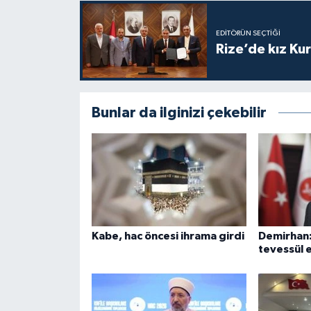
Gümüşhane Müftülüğü
EDITÖRÜN SEÇTIĞI
Hakkari Müftülüğü
Rize’de kız Ku
Hatay Müftülüğü
Bunlar da ilginizi çekebilir
Iğdır Müftülüğü
Isparta Müftülüğü
İstanbul Müftülüğü
İzmir Müftülüğü
Kabe, hac öncesi ihrama girdi
Demirhan:
tevessül 
Kahramanmaraş Müftülüğü
Karabük Müftülüğü