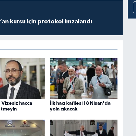
r’an kursu için protokol imzalandı
 Vizesiz hacca
İlk hacı kafilesi 18 Nisan'da
etmeyin
yola çıkacak