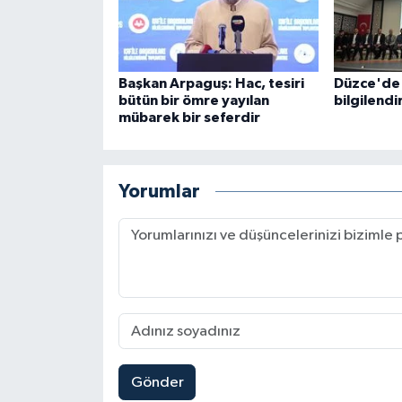
Karaman Müftülüğü
Kars Müftülüğü
Başkan Arpaguş: Hac, tesiri
Düzce'de 
bütün bir ömre yayılan
bilgilendir
Kastamonu Müftülüğü
mübarek bir seferdir
Kayseri Müftülüğü
Yorumlar
Kilis Müftülüğü
Kırıkkale Müftülüğü
Kırklareli Müftülüğü
Kırşehir Müftülüğü
Gönder
Kocaeli Müftülüğü