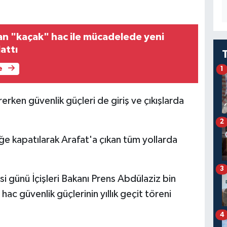
an "kaçak" hac ile mücadelede yeni
attı
e
1
ürerken güvenlik güçleri de giriş ve çıkışlarda
2
iğe kapatılarak Arafat'a çıkan tüm yollarda
3
 günü İçişleri Bakanı Prens Abdülaziz bin
hac güvenlik güçlerinin yıllık geçit töreni
4