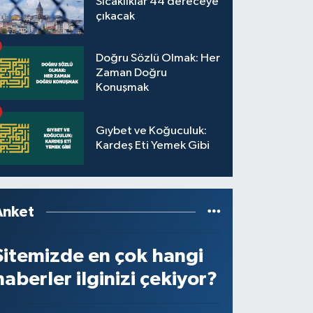
Sıcaklıklar 44 dereceye
çıkacak
Doğru Sözlü Olmak: Her
Zaman Doğru
Konuşmak
Gıybet ve Koğuculuk:
Kardeş Eti Yemek Gibi
Anket
Sitemizde en çok hangi
haberler ilginizi çekiyor?