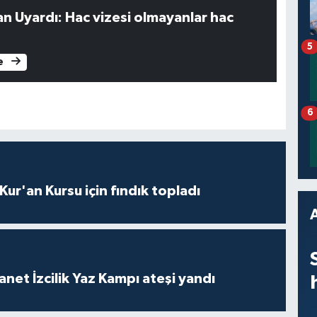
an Uyardı: Hac vizesi olmayanlar hac
5
e
6
 Kur'an Kursu için fındık topladı
anet İzcilik Yaz Kampı ateşi yandı