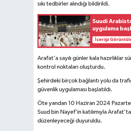
sıkı tedbirler alındığı bildirildi.
Bitlis Müftülüğü
Sağlık
Suudi Arabist
uygulama başl
Bolu Müftülüğü
Makaleler
İçeriği Görüntül
Burdur Müftülüğü
Ekonomi
Arafat'a sayılı günler kala hazırlıklar s
Bursa Müftülüğü
Duyurular
kontrol noktaları oluşturdu.
Çanakkale Müftülüğü
Podcast
Şehirdeki birçok bağlantı yolu da traf
Çankırı Müftülüğü
Bilim, Teknoloji
güvenlik uygulaması başlatıldı.
Öte yandan 10 Haziran 2024 Pazartesi
Çorum Müftülüğü
Biyografiler
Suud bin Nayef'in katılımıyla Arafat'ta 
Denizli Müftülüğü
Diyanet TV
düzenleyeceği duyuruldu.