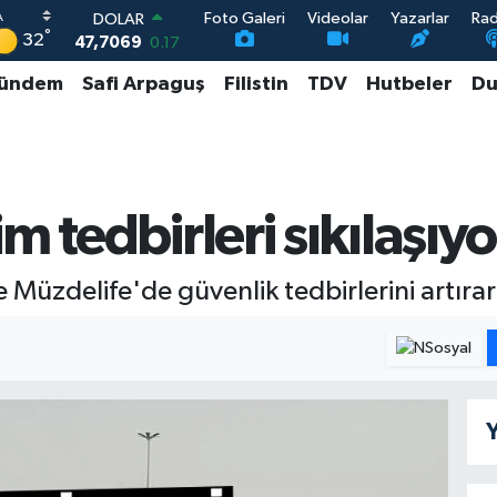
Foto Galeri
Videolar
Yazarlar
Ra
DOLAR
°
32
47,7069
0.17
EURO
ündem
Safi Arpaguş
Filistin
TDV
Hutbeler
Du
55,0265
0.01
STERLİN
64,1897
0.02
GRAM ALTIN
6618.49
2.12
BİST100
m tedbirleri sıkılaşıyo
13.887
64
 Müzdelife'de güvenlik tedbirlerini artırar
Y