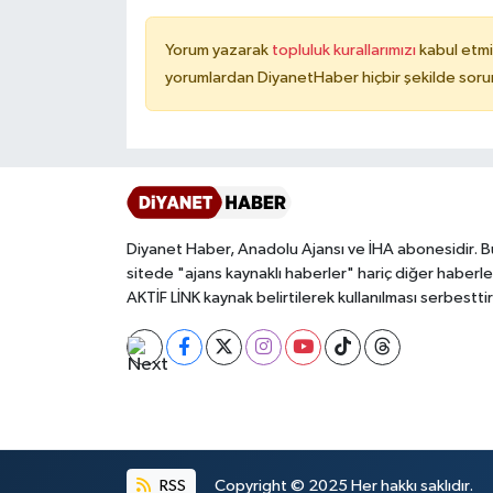
Konya Müftülüğü
Yorum yazarak
topluluk kurallarımızı
kabul etmi
yorumlardan DiyanetHaber hiçbir şekilde soru
Kütahya Müftülüğü
Malatya Müftülüğü
Manisa Müftülüğü
Diyanet Haber, Anadolu Ajansı ve İHA abonesidir. B
Mardin Müftülüğü
sitede "ajans kaynaklı haberler" hariç diğer haberle
AKTİF LİNK kaynak belirtilerek kullanılması serbesttir
Mersin Müftülüğü
Muğla Müftülüğü
Muş Müftülüğü
RSS
Copyright © 2025 Her hakkı saklıdır.
Nevşehir Müftülüğü