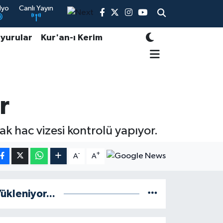
dyo
Canlı Yayın
yurular
Kur'an-ı Kerim
r
ak hac vizesi kontrolü yapıyor.
-
+
A
A
ükleniyor...