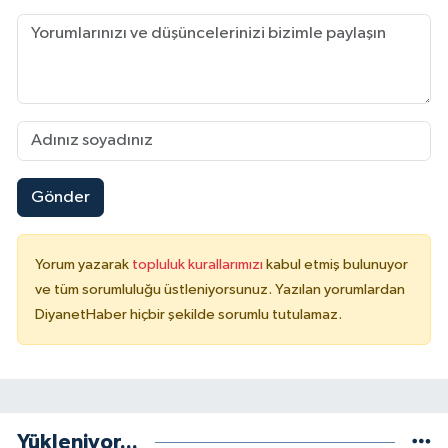
Sivas Müftülüğü
Şanlıurfa Müftülüğü
Şırnak Müftülüğü
Tekirdağ Müftülüğü
Gönder
Tokat Müftülüğü
Trabzon Müftülüğü
Yorum yazarak
topluluk kurallarımızı
kabul etmiş bulunuyor
ve tüm sorumluluğu üstleniyorsunuz. Yazılan yorumlardan
DiyanetHaber hiçbir şekilde sorumlu tutulamaz.
Tunceli Müftülüğü
Uşak Müftülüğü
Van Müftülüğü
Yükleniyor...