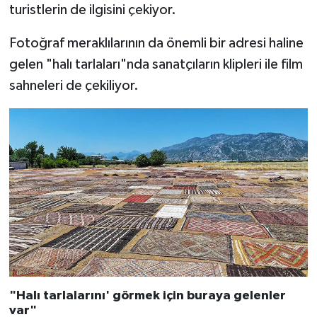
Diyarbakır Müftülüğü
İhtida Haberleri
turistlerin de ilgisini çekiyor.
Düzce Müftülüğü
YAŞAM
Fotoğraf meraklılarının da önemli bir adresi haline
gelen "halı tarlaları"nda sanatçıların klipleri ile film
Edirne Müftülüğü
sahneleri de çekiliyor.
Elazığ Müftülüğü
Erzincan Müftülüğü
Erzurum Müftülüğü
Eskişehir Müftülüğü
Gaziantep Müftülüğü
Giresun Müftülüğü
"Halı tarlalarını' görmek için buraya gelenler
var"