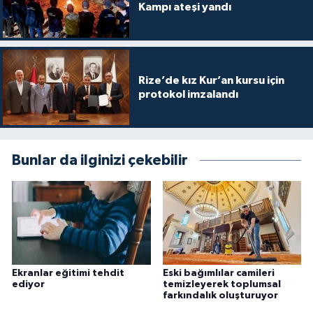
Kampı ateşi yandı
Konya Müftülüğü
Kütahya Müftülüğü
Rize’de kız Kur’an kursu için
protokol imzalandı
Malatya Müftülüğü
Manisa Müftülüğü
Bunlar da ilginizi çekebilir
Mardin Müftülüğü
Mersin Müftülüğü
Muğla Müftülüğü
Ekranlar eğitimi tehdit
Eski bağımlılar camileri
Muş Müftülüğü
ediyor
temizleyerek toplumsal
farkındalık oluşturuyor
Nevşehir Müftülüğü