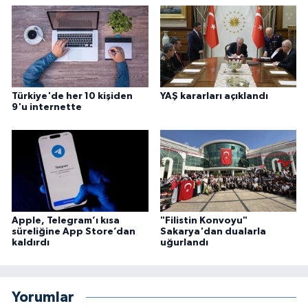
Niğde Müftülüğü
Ordu Müftülüğü
Türkiye'de her 10 kişiden
YAŞ kararları açıklandı
Osmaniye Müftülüğü
9'u internette
Rize Müftülüğü
Sakarya Müftülüğü
Samsun Müftülüğü
Apple, Telegram’ı kısa
"Filistin Konvoyu"
süreliğine App Store’dan
Sakarya'dan dualarla
kaldırdı
uğurlandı
Siirt Müftülüğü
Sinop Müftülüğü
Yorumlar