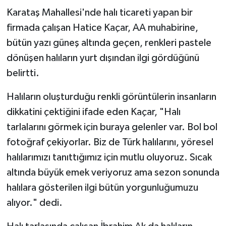
Gümüşhane Müftülüğü
Karataş Mahallesi'nde halı ticareti yapan bir
firmada çalışan Hatice Kaçar, AA muhabirine,
Hakkari Müftülüğü
bütün yazı güneş altında geçen, renkleri pastele
dönüşen halıların yurt dışından ilgi gördüğünü
Hatay Müftülüğü
belirtti.
Iğdır Müftülüğü
Halıların oluşturduğu renkli görüntülerin insanların
dikkatini çektiğini ifade eden Kaçar, "Halı
Isparta Müftülüğü
tarlalarını görmek için buraya gelenler var. Bol bol
İstanbul Müftülüğü
fotoğraf çekiyorlar. Biz de Türk halılarını, yöresel
halılarımızı tanıttığımız için mutlu oluyoruz. Sıcak
İzmir Müftülüğü
altında büyük emek veriyoruz ama sezon sonunda
halılara gösterilen ilgi bütün yorgunluğumuzu
Kahramanmaraş Müftülüğü
alıyor." dedi.
Karabük Müftülüğü