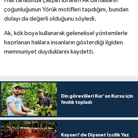
Halı tarlasında çalışan İbrahim Ak da halıların
Karaman Müftülüğü
çoğunluğunun Yörük motifleri taşıdığını, bundan
dolayı da değerli olduğunu söyledi.
Kars Müftülüğü
Ak, kök boya kullanarak geleneksel yöntemlerle
Kastamonu Müftülüğü
hazırlanan halılara insanların gösterdiği ilgiden
memnuniyet duyduklarını kaydetti.
Kayseri Müftülüğü
Kilis Müftülüğü
Kırıkkale Müftülüğü
Din görevlileri Kur'an Kursu için
fındık topladı
Kırklareli Müftülüğü
Kırşehir Müftülüğü
Kocaeli Müftülüğü
Kayseri'de Diyanet İzcilik Yaz