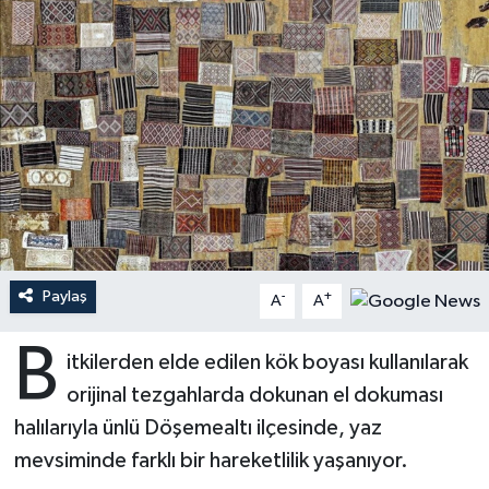
Ardahan Müftülüğü
Kudüs
Hutbeler
Artvin Müftülüğü
Kurban
DİYANET AKADEMİ
Aydın Müftülüğü
Mukabele
DİYANET GENÇLİK
Balıkesir Müftülüğü
Peygamberimizin Hayatı
DİYANET RADYO/TV
Bartın Müftülüğü
Ramazan
DEPREM
Paylaş
-
+
A
A
Batman Müftülüğü
Sahabeler
Dünya
B
itkilerden elde edilen kök boyası kullanılarak
Bayburt Müftülüğü
Zekat
Eğitim
orijinal tezgahlarda dokunan el dokuması
halılarıyla ünlü Döşemealtı ilçesinde, yaz
Bilecik Müftülüğü
Kültür-Sanat
mevsiminde farklı bir hareketlilik yaşanıyor.
Bingöl Müftülüğü
Aile