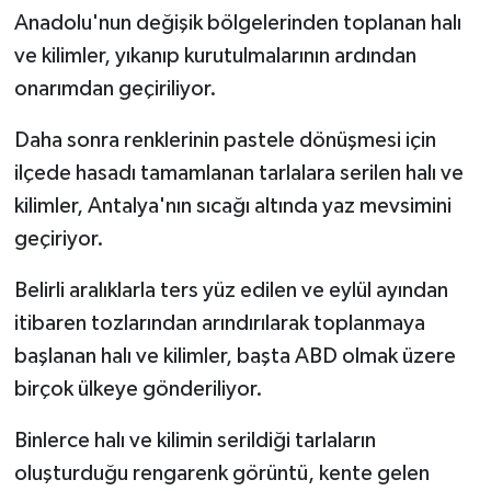
Anadolu'nun değişik bölgelerinden toplanan halı
Bitlis Müftülüğü
Sağlık
ve kilimler, yıkanıp kurutulmalarının ardından
onarımdan geçiriliyor.
Bolu Müftülüğü
Makaleler
Daha sonra renklerinin pastele dönüşmesi için
Burdur Müftülüğü
Ekonomi
ilçede hasadı tamamlanan tarlalara serilen halı ve
kilimler, Antalya'nın sıcağı altında yaz mevsimini
Bursa Müftülüğü
Duyurular
geçiriyor.
Çanakkale Müftülüğü
Podcast
Belirli aralıklarla ters yüz edilen ve eylül ayından
itibaren tozlarından arındırılarak toplanmaya
Çankırı Müftülüğü
Bilim, Teknoloji
başlanan halı ve kilimler, başta ABD olmak üzere
Çorum Müftülüğü
Biyografiler
birçok ülkeye gönderiliyor.
Binlerce halı ve kilimin serildiği tarlaların
Denizli Müftülüğü
Diyanet TV
oluşturduğu rengarenk görüntü, kente gelen