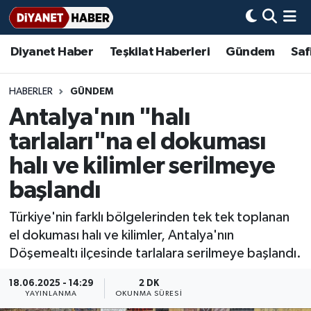
Diyanet Haber
Teşkilat Haberleri
Gündem
Saf
Diyanet Haber
Adana Müftülüğü
Bir Ayet
Aile Dergisi
İmam Hatip Okulları
Başmakale
Hadis-i Şerifler
Nöbetçi Eczaneler
Teşkilat Haberleri
Adıyaman Müftülüğü
Bir Hikaye
Aylık Dergi
Hayat Okumaları
Hava Durumu
HABERLER
GÜNDEM
Antalya'nın "halı
Afyonkarahisar Müftülüğü
Gündem
Biyografiler
Ankara Namaz Vakitleri
tarlaları"na el dokuması
Ağrı Müftülüğü
#Keşfet
Dini kavramlar
Trafik Durumu
halı ve kilimler serilmeye
başlandı
Aksaray Müftülüğü
Diyanet Bilgi
Basında Bugün
Süper Lig Puan Durumu ve Fikstür
Türkiye'nin farklı bölgelerinden tek tek toplanan
Amasya Müftülüğü
Diyanet Takvimi
DİYANET eKİTAP
Tüm Manşetler
el dokuması halı ve kilimler, Antalya'nın
Döşemealtı ilçesinde tarlalara serilmeye başlandı.
Ankara Müftülüğü
Dualar
Diyanet Dergi
Son Dakika Haberleri
18.06.2025 - 14:29
2 DK
YAYINLANMA
OKUNMA SÜRESI
Antalya Müftülüğü
Hadislerle İslam
TDV
Haber Arşivi