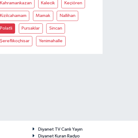
Kahramankazan
Kalecik
Keçiören
Kizilcahamam
Mamak
Nallihan
Polatli
Pursaklar
Sincan
Şereflikoçhisar
Yenimahalle
Diyanet TV Canlı Yayın
Diyanet Kuran Radyo