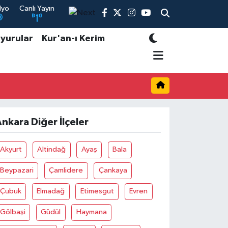
dyo
Canlı Yayın
yurular
Kur'an-ı Kerim
nkara Diğer İlçeler
Akyurt
Altindağ
Ayaş
Bala
Beypazari
Çamlidere
Çankaya
Çubuk
Elmadağ
Etimesgut
Evren
Gölbaşi
Güdül
Haymana