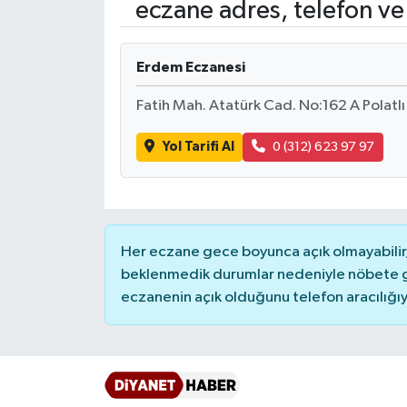
eczane adres, telefon ve
Ardahan Müftülüğü
Kudüs
Hutbeler
Erdem Eczanesi
Artvin Müftülüğü
Kurban
DİYANET AKADEMİ
Fatih Mah. Atatürk Cad. No:162 A Polatlı
Aydın Müftülüğü
Mukabele
DİYANET GENÇLİK
Yol Tarifi Al
0 (312) 623 97 97
Balıkesir Müftülüğü
Peygamberimizin Hayatı
DİYANET RADYO/TV
Bartın Müftülüğü
Ramazan
DEPREM
Her eczane gece boyunca açık olmayabilir, 
Batman Müftülüğü
Sahabeler
Dünya
beklenmedik durumlar nedeniyle nöbete g
eczanenin açık olduğunu telefon aracılığıyla 
Bayburt Müftülüğü
Zekat
Eğitim
Bilecik Müftülüğü
Kültür-Sanat
Bingöl Müftülüğü
Aile