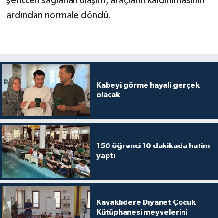
şeritten sağlanan ulaşım, araçların kaldırılmasının
Diyarbakır Müftülüğü
İhtida Haberleri
ardından normale döndü.
Düzce Müftülüğü
YAŞAM
Edirne Müftülüğü
Elazığ Müftülüğü
Kabeyi görme hayali gerçek
olacak
Erzincan Müftülüğü
Erzurum Müftülüğü
150 öğrenci 10 dakikada hatim
Eskişehir Müftülüğü
yaptı
Gaziantep Müftülüğü
Giresun Müftülüğü
Kavaklıdere Diyanet Çocuk
Kütüphanesi meyvelerini