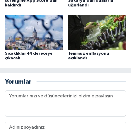
süreliğine App Store’dan
Sakarya'dan dualarla
kaldırdı
uğurlandı
Karaman Müftülüğü
Kars Müftülüğü
Kastamonu Müftülüğü
Kayseri Müftülüğü
Sıcaklıklar 44 dereceye
Temmuz enflasyonu
çıkacak
açıklandı
Kilis Müftülüğü
Yorumlar
Kırıkkale Müftülüğü
Kırklareli Müftülüğü
Kırşehir Müftülüğü
Kocaeli Müftülüğü