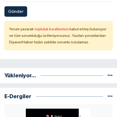
Konya Müftülüğü
Gönder
Kütahya Müftülüğü
Yorum yazarak
topluluk kurallarımızı
kabul etmiş bulunuyor
ve tüm sorumluluğu üstleniyorsunuz. Yazılan yorumlardan
Malatya Müftülüğü
DiyanetHaber hiçbir şekilde sorumlu tutulamaz.
Manisa Müftülüğü
Mardin Müftülüğü
Yükleniyor...
Mersin Müftülüğü
Muğla Müftülüğü
E-Dergiler
Muş Müftülüğü
Nevşehir Müftülüğü