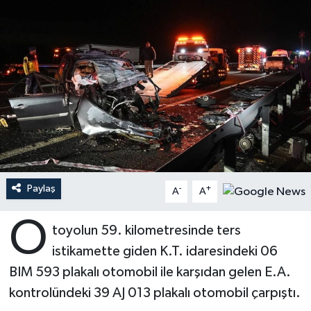
Ardahan Müftülüğü
Kudüs
Hutbeler
Artvin Müftülüğü
Kurban
DİYANET AKADEMİ
Aydın Müftülüğü
Mukabele
DİYANET GENÇLİK
Balıkesir Müftülüğü
Peygamberimizin Hayatı
DİYANET RADYO/TV
Bartın Müftülüğü
Ramazan
DEPREM
Paylaş
-
+
A
A
Batman Müftülüğü
Sahabeler
Dünya
O
toyolun 59. kilometresinde ters
Bayburt Müftülüğü
Zekat
Eğitim
istikamette giden K.T. idaresindeki 06
BIM 593 plakalı otomobil ile karşıdan gelen E.A.
Bilecik Müftülüğü
Kültür-Sanat
kontrolündeki 39 AJ 013 plakalı otomobil çarpıştı.
Bingöl Müftülüğü
Aile