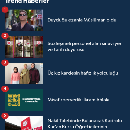
Trend Haberler
Sivas Müftülüğü
1
Şanlıurfa Müftülüğü
Duyduğu ezanla Müslüman oldu
Şırnak Müftülüğü
2
Sözleşmeli personel alım sınavı yer
Tekirdağ Müftülüğü
ve tarih duyurusu
Tokat Müftülüğü
3
Üç kız kardeşin hafızlık yolculuğu
Trabzon Müftülüğü
4
Tunceli Müftülüğü
Misafirperverlik: İkram Ahlakı
Uşak Müftülüğü
5
Nakil Talebinde Bulunacak Kadrolu
Van Müftülüğü
Kur’an Kursu Öğreticilerinin