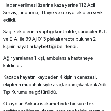
Haber verilmesi üzerine kaza yerine 112 Acil
Bitlis Müftülüğü
Sağlık
Servis, jandarma, itfaiye ve otoyol ekipleri sevk
edildi.
Bolu Müftülüğü
Makaleler
Sağlık ekiplerinin yaptığı kontrolde, sürücüler K.T.
Burdur Müftülüğü
Ekonomi
ve E.A. ile 39 AJ 013 plakalı araçta bulunan 2
kişinin hayatını kaybettiği belirlendi.
Bursa Müftülüğü
Duyurular
Ağır yaralanan 1 kişi, ambulansla hastaneye
Çanakkale Müftülüğü
Podcast
kaldırıldı.
Çankırı Müftülüğü
Bilim, Teknoloji
Kazada hayatını kaybeden 4 kişinin cenazesi,
ekiplerin müdahalesiyle araçlardan çıkarılarak Adli
Çorum Müftülüğü
Biyografiler
Tıp Kurumu'na götürüldü.
Denizli Müftülüğü
Diyanet TV
Otoyolun Ankara istikametinde bir süre tek