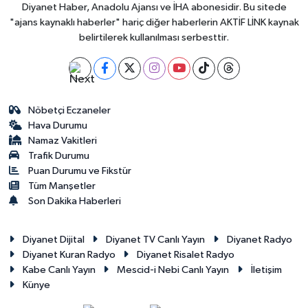
Diyanet Haber, Anadolu Ajansı ve İHA abonesidir. Bu sitede
"ajans kaynaklı haberler" hariç diğer haberlerin AKTİF LİNK kaynak
belirtilerek kullanılması serbesttir.
Nöbetçi Eczaneler
Hava Durumu
Namaz Vakitleri
Trafik Durumu
Puan Durumu ve Fikstür
Tüm Manşetler
Son Dakika Haberleri
Diyanet Dijital
Diyanet TV Canlı Yayın
Diyanet Radyo
Diyanet Kuran Radyo
Diyanet Risalet Radyo
Kabe Canlı Yayın
Mescid-i Nebi Canlı Yayın
İletişim
Künye