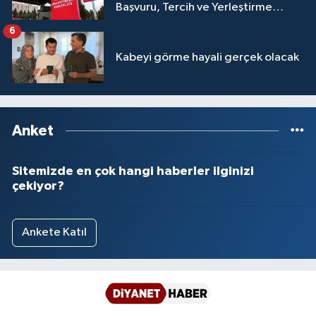
Başvuru, Tercih ve Yerleştirme
Yalova Müftülüğü
İşlemleri duyurusu
6
Yozgat Müftülüğü
Kabeyi görme hayali gerçek olacak
Zonguldak Müftülüğü
Anket
Sitemizde en çok hangi haberler ilginizi
çekiyor?
Ankete Katıl