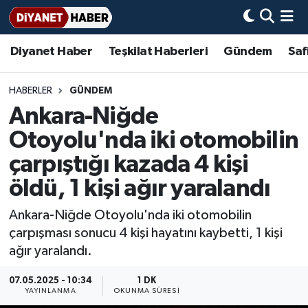
Diyanet Haber
Teşkilat Haberleri
Gündem
Saf
Diyanet Haber
Adana Müftülüğü
Bir Ayet
Aile Dergisi
İmam Hatip Okulları
Başmakale
Hadis-i Şerifler
Nöbetçi Eczaneler
Teşkilat Haberleri
Adıyaman Müftülüğü
Bir Hikaye
Aylık Dergi
Hayat Okumaları
Hava Durumu
HABERLER
GÜNDEM
Ankara-Niğde
Afyonkarahisar Müftülüğü
Gündem
Biyografiler
Ankara Namaz Vakitleri
Otoyolu'nda iki otomobilin
Ağrı Müftülüğü
#Keşfet
Dini kavramlar
Trafik Durumu
çarpıştığı kazada 4 kişi
öldü, 1 kişi ağır yaralandı
Aksaray Müftülüğü
Diyanet Bilgi
Basında Bugün
Süper Lig Puan Durumu ve Fikstür
Ankara-Niğde Otoyolu'nda iki otomobilin
Amasya Müftülüğü
Diyanet Takvimi
DİYANET eKİTAP
Tüm Manşetler
çarpışması sonucu 4 kişi hayatını kaybetti, 1 kişi
ağır yaralandı.
Ankara Müftülüğü
Dualar
Diyanet Dergi
Son Dakika Haberleri
07.05.2025 - 10:34
1 DK
YAYINLANMA
OKUNMA SÜRESI
Antalya Müftülüğü
Hadislerle İslam
TDV
Haber Arşivi