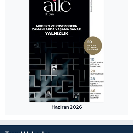
Niğde Müftülüğü
Ordu Müftülüğü
Osmaniye Müftülüğü
Rize Müftülüğü
Sakarya Müftülüğü
Samsun Müftülüğü
Siirt Müftülüğü
Haziran 2026
Sinop Müftülüğü