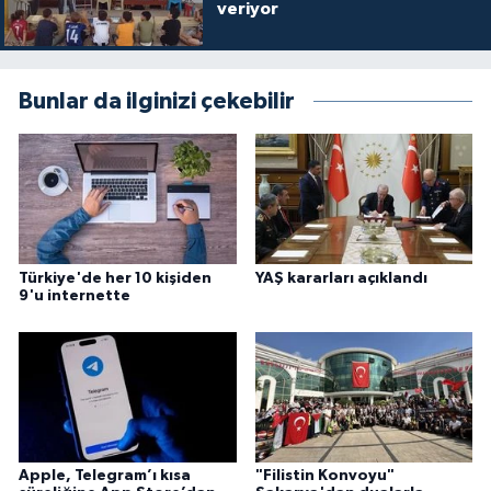
veriyor
Gümüşhane Müftülüğü
Hakkari Müftülüğü
Bunlar da ilginizi çekebilir
Hatay Müftülüğü
Iğdır Müftülüğü
Isparta Müftülüğü
Türkiye'de her 10 kişiden
YAŞ kararları açıklandı
9'u internette
İstanbul Müftülüğü
İzmir Müftülüğü
Kahramanmaraş Müftülüğü
Karabük Müftülüğü
Apple, Telegram’ı kısa
"Filistin Konvoyu"