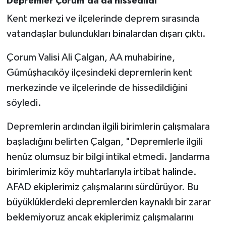
Depremler Çorum'da da hissedildi
Diyarbakır Müftülüğü
İhtida Haberleri
Kent merkezi ve ilçelerinde deprem sırasında
Düzce Müftülüğü
YAŞAM
vatandaşlar bulundukları binalardan dışarı çıktı.
Edirne Müftülüğü
Çorum Valisi Ali Çalgan, AA muhabirine,
Gümüşhacıköy ilçesindeki depremlerin kent
Elazığ Müftülüğü
merkezinde ve ilçelerinde de hissedildiğini
söyledi.
Erzincan Müftülüğü
Depremlerin ardından ilgili birimlerin çalışmalara
Erzurum Müftülüğü
başladığını belirten Çalgan, "Depremlerle ilgili
henüz olumsuz bir bilgi intikal etmedi. Jandarma
Eskişehir Müftülüğü
birimlerimiz köy muhtarlarıyla irtibat halinde.
Gaziantep Müftülüğü
AFAD ekiplerimiz çalışmalarını sürdürüyor. Bu
büyüklüklerdeki depremlerden kaynaklı bir zarar
Giresun Müftülüğü
beklemiyoruz ancak ekiplerimiz çalışmalarını