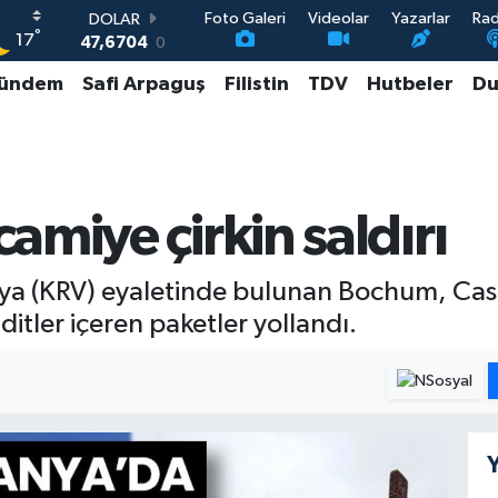
Foto Galeri
Videolar
Yazarlar
Ra
DOLAR
°
17
47,6704
0
EURO
ündem
Safi Arpaguş
Filistin
TDV
Hutbeler
Du
55,0406
-0.08
STERLİN
64,2143
0
GRAM ALTIN
6510.40
0.45
BİST100
amiye çirkin saldırı
13.799
70
ya (KRV) eyaletinde bulunan Bochum, Cas
ditler içeren paketler yollandı.
Y