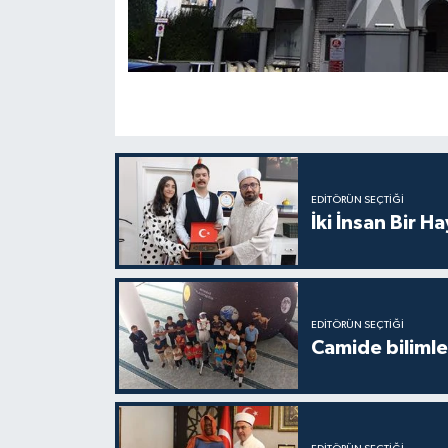
Konya Müftülüğü
Kütahya Müftülüğü
Malatya Müftülüğü
Manisa Müftülüğü
EDITÖRÜN SEÇTIĞI
İki İnsan Bir H
Mardin Müftülüğü
Mersin Müftülüğü
EDITÖRÜN SEÇTIĞI
Muğla Müftülüğü
Camide bilimle
Muş Müftülüğü
Nevşehir Müftülüğü