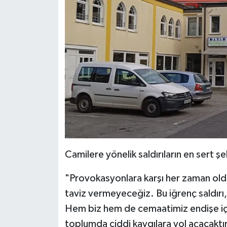
Gümüşhane Müftülüğü
Hakkari Müftülüğü
Hatay Müftülüğü
Iğdır Müftülüğü
Isparta Müftülüğü
İstanbul Müftülüğü
Camilere yönelik saldırıların en sert ş
İzmir Müftülüğü
"Provokasyonlara karşı her zaman old
Kahramanmaraş Müftülüğü
taviz vermeyeceğiz. Bu iğrenç saldırı,
Hem biz hem de cemaatimiz endişe içe
Karabük Müftülüğü
toplumda ciddi kaygılara yol açacaktır.