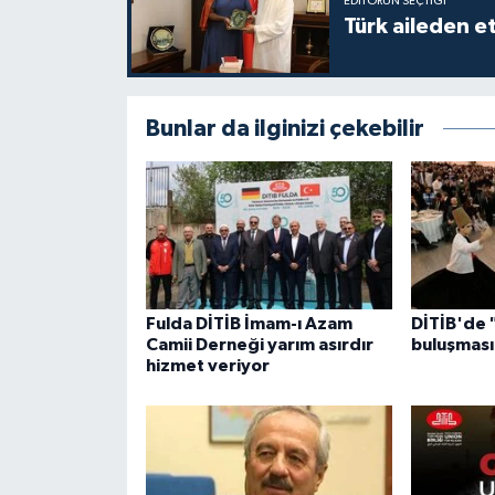
EDITÖRÜN SEÇTIĞI
Türk aileden e
Niğde Müftülüğü
Ordu Müftülüğü
Bunlar da ilginizi çekebilir
Osmaniye Müftülüğü
Rize Müftülüğü
Sakarya Müftülüğü
Fulda DİTİB İmam-ı Azam
DİTİB'de "
Samsun Müftülüğü
Camii Derneği yarım asırdır
buluşması
hizmet veriyor
Siirt Müftülüğü
Sinop Müftülüğü