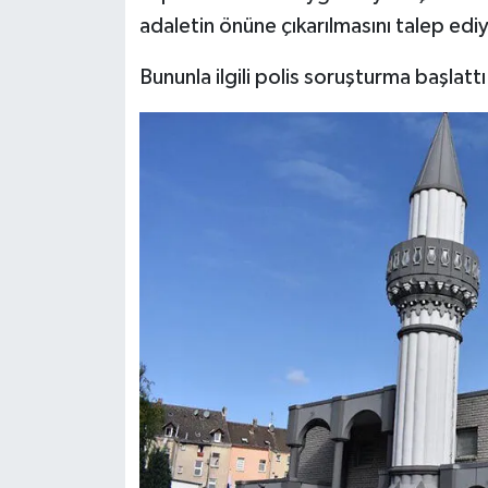
adaletin önüne çıkarılmasını talep edi
Karaman Müftülüğü
Bununla ilgili polis soruşturma başlattı
Kars Müftülüğü
Kastamonu Müftülüğü
Kayseri Müftülüğü
Kilis Müftülüğü
Kırıkkale Müftülüğü
Kırklareli Müftülüğü
Kırşehir Müftülüğü
Kocaeli Müftülüğü