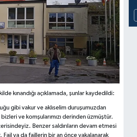
ekilde kınandığı açıklamada, şunlar kaydedildi:
uğu gibi vakur ve aklıselim duruşumuzdan
 bizleri ve komşularımızı derinden üzmüştür.
risindeyiz. Benzer saldırıların devam etmesi
 Fail ya da faillerin bir an önce yakalanarak