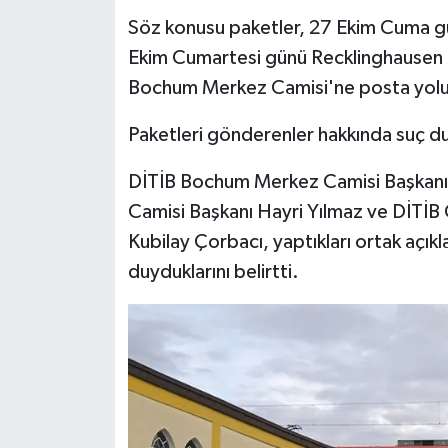
Diyarbakır Müftülüğü
İhtida Haberleri
Söz konusu paketler, 27 Ekim Cuma g
Ekim Cumartesi günü Recklinghausen 
Düzce Müftülüğü
YAŞAM
Bochum Merkez Camisi'ne posta yoluy
Edirne Müftülüğü
Paketleri gönderenler hakkında suç d
Elazığ Müftülüğü
DİTİB Bochum Merkez Camisi Başkanı
Erzincan Müftülüğü
Camisi Başkanı Hayri Yılmaz ve DİTİB
Kubilay Çorbacı, yaptıkları ortak açı
Erzurum Müftülüğü
duyduklarını belirtti.
Eskişehir Müftülüğü
Gaziantep Müftülüğü
Giresun Müftülüğü