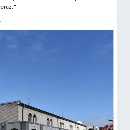
yoruz."
.