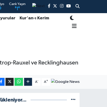
dyo
Canlı Yayın
yurular
Kur'an-ı Kerim
trop-Rauxel ve Recklinghausen
-
+
A
A
ükleniyor...