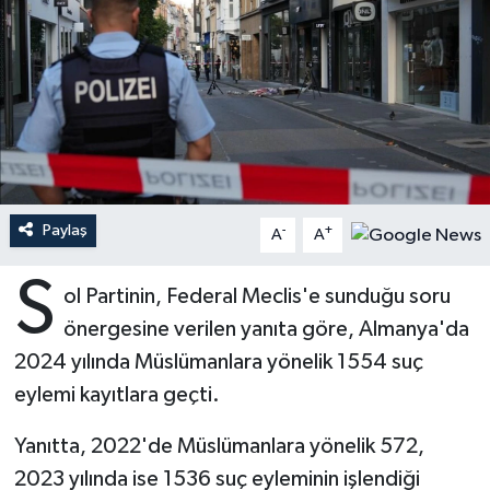
Ardahan Müftülüğü
Kudüs
Hutbeler
Artvin Müftülüğü
Kurban
DİYANET AKADEMİ
Aydın Müftülüğü
Mukabele
DİYANET GENÇLİK
Balıkesir Müftülüğü
Peygamberimizin Hayatı
DİYANET RADYO/TV
Paylaş
-
+
A
A
Bartın Müftülüğü
Ramazan
DEPREM
S
ol Partinin, Federal Meclis'e sunduğu soru
Batman Müftülüğü
Sahabeler
Dünya
önergesine verilen yanıta göre, Almanya'da
2024 yılında Müslümanlara yönelik 1554 suç
Bayburt Müftülüğü
Zekat
Eğitim
eylemi kayıtlara geçti.
Bilecik Müftülüğü
Kültür-Sanat
Yanıtta, 2022'de Müslümanlara yönelik 572,
2023 yılında ise 1536 suç eyleminin işlendiği
Bingöl Müftülüğü
Aile