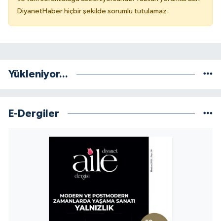
DiyanetHaber hiçbir şekilde sorumlu tutulamaz.
Konya Müftülüğü
Kütahya Müftülüğü
Malatya Müftülüğü
Yükleniyor...
Manisa Müftülüğü
E-Dergiler
Mardin Müftülüğü
Mersin Müftülüğü
Muğla Müftülüğü
Muş Müftülüğü
Nevşehir Müftülüğü