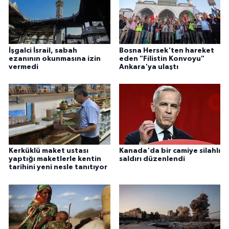
Gümüşhane Müftülüğü
Hakkari Müftülüğü
İşgalci İsrail, sabah
Bosna Hersek'ten hareket
ezanının okunmasına izin
eden "Filistin Konvoyu"
Hatay Müftülüğü
vermedi
Ankara'ya ulaştı
Iğdır Müftülüğü
Isparta Müftülüğü
İstanbul Müftülüğü
Kerküklü maket ustası
Kanada'da bir camiye silahlı
yaptığı maketlerle kentin
saldırı düzenlendi
İzmir Müftülüğü
tarihini yeni nesle tanıtıyor
Kahramanmaraş Müftülüğü
Karabük Müftülüğü