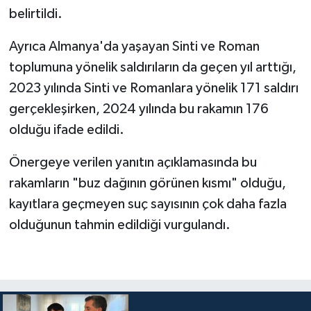
belirtildi.
Bitlis Müftülüğü
Sağlık
Ayrıca Almanya'da yaşayan Sinti ve Roman
toplumuna yönelik saldırıların da geçen yıl arttığı,
Bolu Müftülüğü
Makaleler
2023 yılında Sinti ve Romanlara yönelik 171 saldırı
Burdur Müftülüğü
Ekonomi
gerçekleşirken, 2024 yılında bu rakamın 176
olduğu ifade edildi.
Bursa Müftülüğü
Duyurular
Önergeye verilen yanıtın açıklamasında bu
Çanakkale Müftülüğü
Podcast
rakamların "buz dağının görünen kısmı" olduğu,
kayıtlara geçmeyen suç sayısının çok daha fazla
Çankırı Müftülüğü
Bilim, Teknoloji
olduğunun tahmin edildiği vurgulandı.
Çorum Müftülüğü
Biyografiler
Denizli Müftülüğü
Diyanet TV