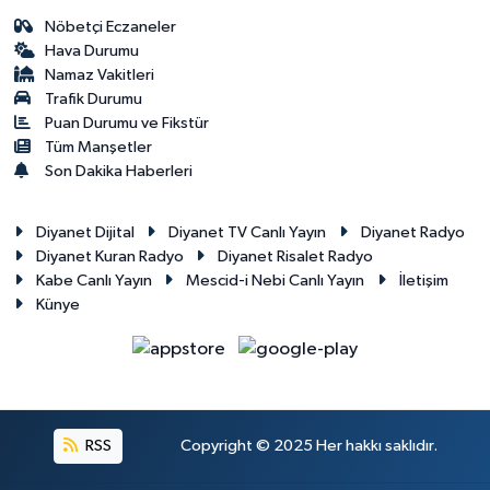
Nöbetçi Eczaneler
Hava Durumu
Namaz Vakitleri
Trafik Durumu
Puan Durumu ve Fikstür
Tüm Manşetler
Son Dakika Haberleri
Diyanet Dijital
Diyanet TV Canlı Yayın
Diyanet Radyo
Diyanet Kuran Radyo
Diyanet Risalet Radyo
Kabe Canlı Yayın
Mescid-i Nebi Canlı Yayın
İletişim
Künye
RSS
Copyright © 2025 Her hakkı saklıdır.