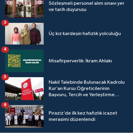
Sivas Müftülüğü
Sözleşmeli personel alım sınavı yer
ve tarih duyurusu
Şanlıurfa Müftülüğü
3
Şırnak Müftülüğü
Üç kız kardeşin hafızlık yolculuğu
Tekirdağ Müftülüğü
4
Misafirperverlik: İkram Ahlakı
Tokat Müftülüğü
5
Trabzon Müftülüğü
Nakil Talebinde Bulunacak Kadrolu
Kur’an Kursu Öğreticilerinin
Tunceli Müftülüğü
Başvuru, Tercih ve Yerleştirme
İşlemleri duyurusu
6
Uşak Müftülüğü
Piraziz’de ilk kez hafızlık icazet
merasimi düzenlendi
Van Müftülüğü