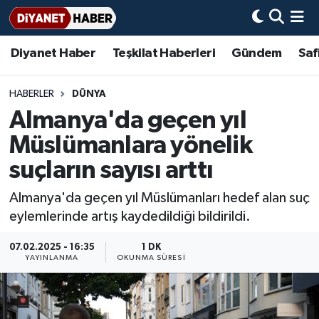
Diyanet Haber
Teşkilat Haberleri
Gündem
Saf
Diyanet Haber
Adana Müftülüğü
Bir Ayet
Aile Dergisi
İmam Hatip Okulları
Başmakale
Hadis-i Şerifler
Nöbetçi Eczaneler
Teşkilat Haberleri
Adıyaman Müftülüğü
Bir Hikaye
Aylık Dergi
Hayat Okumaları
Hava Durumu
HABERLER
DÜNYA
Almanya'da geçen yıl
Afyonkarahisar Müftülüğü
Gündem
Biyografiler
Ankara Namaz Vakitleri
Müslümanlara yönelik
Ağrı Müftülüğü
#Keşfet
Dini kavramlar
Trafik Durumu
suçların sayısı arttı
Almanya'da geçen yıl Müslümanları hedef alan suç
Aksaray Müftülüğü
Diyanet Bilgi
Basında Bugün
Süper Lig Puan Durumu ve Fikstür
eylemlerinde artış kaydedildiği bildirildi.
Amasya Müftülüğü
Diyanet Takvimi
DİYANET eKİTAP
Tüm Manşetler
07.02.2025 - 16:35
1 DK
YAYINLANMA
OKUNMA SÜRESI
Ankara Müftülüğü
Dualar
Diyanet Dergi
Son Dakika Haberleri
Antalya Müftülüğü
Hadislerle İslam
TDV
Haber Arşivi