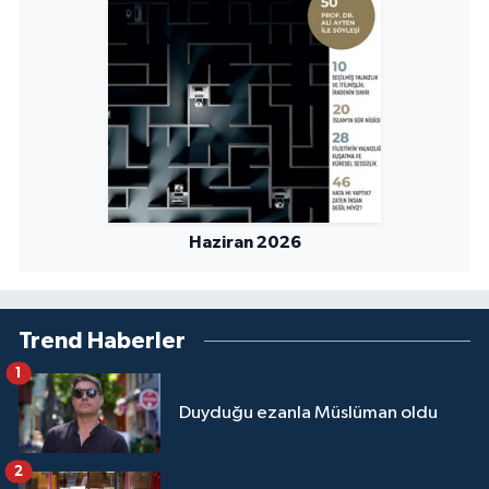
Niğde Müftülüğü
Ordu Müftülüğü
Osmaniye Müftülüğü
Rize Müftülüğü
Haziran 2026
Sakarya Müftülüğü
Samsun Müftülüğü
Trend Haberler
1
Siirt Müftülüğü
Duyduğu ezanla Müslüman oldu
Sinop Müftülüğü
2