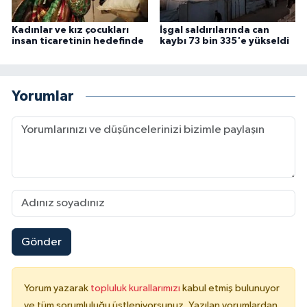
Karaman Müftülüğü
Kadınlar ve kız çocukları
İşgal saldırılarında can
insan ticaretinin hedefinde
kaybı 73 bin 335'e yükseldi
Kars Müftülüğü
Kastamonu Müftülüğü
Yorumlar
Kayseri Müftülüğü
Kilis Müftülüğü
Kırıkkale Müftülüğü
Kırklareli Müftülüğü
Gönder
Kırşehir Müftülüğü
Yorum yazarak
topluluk kurallarımızı
kabul etmiş bulunuyor
Kocaeli Müftülüğü
ve tüm sorumluluğu üstleniyorsunuz. Yazılan yorumlardan