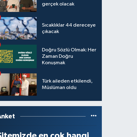
gerçek olacak
Sıcaklıklar 44 dereceye
çıkacak
Doğru Sözlü Olmak: Her
Zaman Doğru
Konuşmak
Türk aileden etkilendi,
Müslüman oldu
Anket
Sitemizde en çok hangi