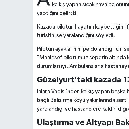
kalkış yapan sıcak hava balonun
yaptığını belirtti.
Bitlis Müftülüğü
Sağlık
Kazada pilotun hayatını kaybettiğini
Bolu Müftülüğü
Makaleler
turistin ise yaralandığını söyledi.
Burdur Müftülüğü
Ekonomi
Pilotun ayaklarının ipe dolandığı iç
"Maalesef pilotumuz sepetin altında ka
Bursa Müftülüğü
Duyurular
durumları iyi. Ambulanslarla hastaneye 
Çanakkale Müftülüğü
Podcast
Güzelyurt'taki kazada 12
Çankırı Müftülüğü
Bilim, Teknoloji
Ihlara Vadisi'nden kalkış yapan başka 
bağlı Belisırma köyü yakınlarında sert in
Çorum Müftülüğü
Biyografiler
yaralandığı ve hastanelere kaldırıldığı 
Denizli Müftülüğü
Diyanet TV
Ulaştırma ve Altyapı Ba