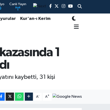
dyo
Canlı Yayın
yurular
Kur'an-ı Kerim
 kazasında 1
dı
tını kaybetti, 31 kişi
-
+
A
A