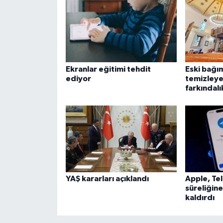
Karaman Müftülüğü
Kars Müftülüğü
Kastamonu Müftülüğü
Ekranlar eğitimi tehdit
Eski bağım
ediyor
temizleye
farkındalı
Kayseri Müftülüğü
Kilis Müftülüğü
Kırıkkale Müftülüğü
Kırklareli Müftülüğü
YAŞ kararları açıklandı
Apple, Te
süreliğin
Kırşehir Müftülüğü
kaldırdı
Kocaeli Müftülüğü