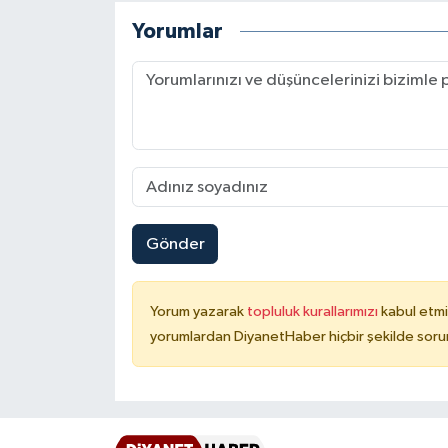
Yorumlar
Konya Müftülüğü
Kütahya Müftülüğü
Malatya Müftülüğü
Manisa Müftülüğü
Mardin Müftülüğü
Gönder
Mersin Müftülüğü
Yorum yazarak
topluluk kurallarımızı
kabul etmi
yorumlardan DiyanetHaber hiçbir şekilde soru
Muğla Müftülüğü
Muş Müftülüğü
Nevşehir Müftülüğü