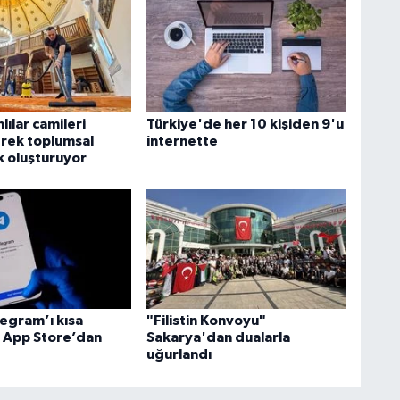
lılar camileri
Türkiye'de her 10 kişiden 9'u
rek toplumsal
internette
k oluşturuyor
legram’ı kısa
"Filistin Konvoyu"
e App Store’dan
Sakarya'dan dualarla
uğurlandı