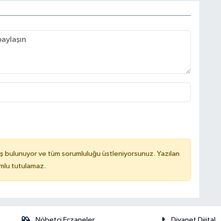
ş bulunuyor ve tüm sorumluluğu üstleniyorsunuz. Yazılan
mlu tutulamaz.
Nöbetçi Eczaneler
Diyanet Dijital