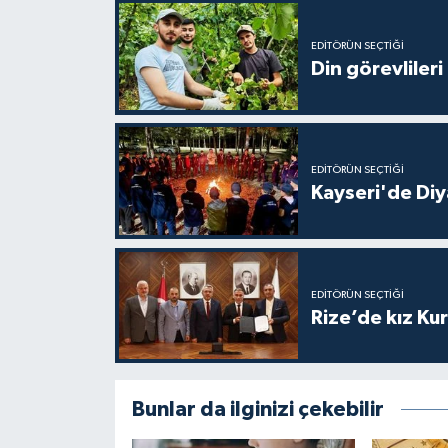
Gümüşhane Müftülüğü
EDITÖRÜN SEÇTIĞI
Din görevlileri
Hakkari Müftülüğü
Hatay Müftülüğü
Iğdır Müftülüğü
EDITÖRÜN SEÇTIĞI
Kayseri'de Diy
Isparta Müftülüğü
İstanbul Müftülüğü
EDITÖRÜN SEÇTIĞI
Rize’de kız Ku
İzmir Müftülüğü
Kahramanmaraş Müftülüğü
Bunlar da ilginizi çekebilir
Karabük Müftülüğü