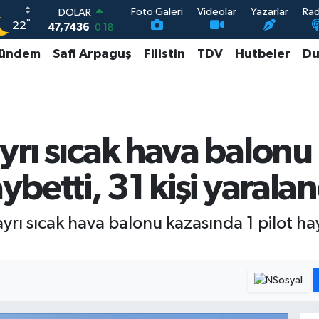
Foto Galeri
Videolar
Yazarlar
Ra
DOLAR
°
22
47,7436
0.18
EURO
ündem
Safi Arpaguş
Filistin
TDV
Hutbeler
Du
55,2510
0.32
STERLİN
64,4811
0.38
GRAM ALTIN
6648.99
2.59
BİST100
ayrı sıcak hava balonu
13.779
-14
ybetti, 31 kişi yaralan
rı sıcak hava balonu kazasında 1 pilot haya