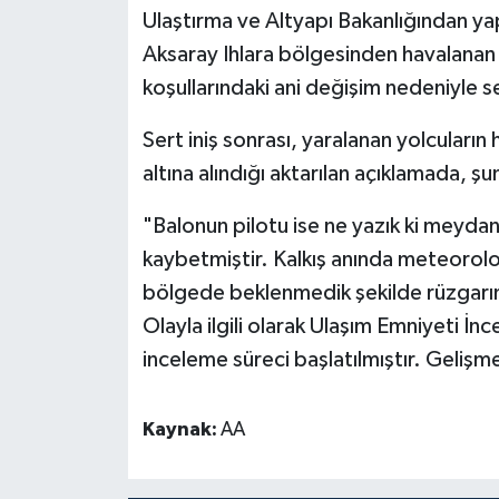
Diyarbakır Müftülüğü
İhtida Haberleri
Ulaştırma ve Altyapı Bakanlığından ya
Aksaray Ihlara bölgesinden havalanan b
Düzce Müftülüğü
YAŞAM
koşullarındaki ani değişim nedeniyle se
Edirne Müftülüğü
Sert iniş sonrası, yaralanan yolcuları
altına alındığı aktarılan açıklamada, şu
Elazığ Müftülüğü
"Balonun pilotu ise ne yazık ki meydan
Erzincan Müftülüğü
kaybetmiştir. Kalkış anında meteoroloj
bölgede beklenmedik şekilde rüzgarın çı
Erzurum Müftülüğü
Olayla ilgili olarak Ulaşım Emniyeti İ
Eskişehir Müftülüğü
inceleme süreci başlatılmıştır. Gelişme
Gaziantep Müftülüğü
Kaynak:
AA
Giresun Müftülüğü