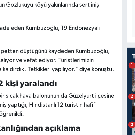
un Gözlukuyu köyü yakınlarında sert iniş
 ifade eden Kumbuzoğlu, 19 Endonezyalı
in sepetten düştüğünü kaydeden Kumbuzoğlu,
lıyor ve vefat ediyor. Turistlerimizin
1
kaldırdık. Tetkikleri yapılıyor." diye konuştu.
 kişi yaralandı
bir sıcak hava balonunun da Güzelyurt ilçesine
2
iş yaptığı, Hindistanlı 12 turistin hafif
öğrenildi.
3
kanlığından açıklama