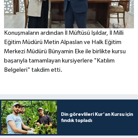
Gümüşhane Müftülüğü
Hakkari Müftülüğü
Konuşmaların ardından İl Müftüsü Işıldar, İl Milli
Hatay Müftülüğü
Eğitim Müdürü Metin Alpaslan ve Halk Eğitim
Merkezi Müdürü Bünyamin Eke ile birlikte kursu
Iğdır Müftülüğü
başarıyla tamamlayan kursiyerlere "Katılım
Isparta Müftülüğü
Belgeleri" takdim etti.
İstanbul Müftülüğü
İzmir Müftülüğü
Din görevlileri Kur'an Kursu için
Kahramanmaraş Müftülüğü
fındık topladı
Karabük Müftülüğü