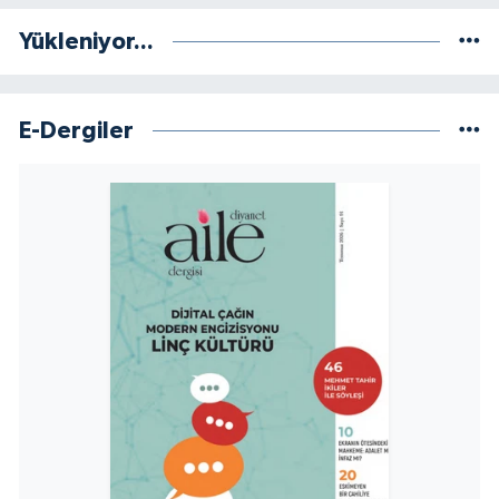
Sivas Müftülüğü
Yükleniyor...
Şanlıurfa Müftülüğü
Şırnak Müftülüğü
E-Dergiler
Tekirdağ Müftülüğü
Tokat Müftülüğü
Trabzon Müftülüğü
Tunceli Müftülüğü
Uşak Müftülüğü
Van Müftülüğü