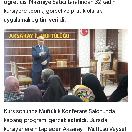
öğreticisi Nazmiye Satıcı tarafından 32 kadın
kursiyere teorik, görsel ve pratik olarak
Bitlis Müftülüğü
Sağlık
uygulamalı eğitim verildi.
Bolu Müftülüğü
Makaleler
Burdur Müftülüğü
Ekonomi
Bursa Müftülüğü
Duyurular
Çanakkale Müftülüğü
Podcast
Çankırı Müftülüğü
Bilim, Teknoloji
Çorum Müftülüğü
Biyografiler
Kurs sonunda Müftülük Konferans Salonunda
Denizli Müftülüğü
Diyanet TV
kapanış programı gerçekleştirildi. Burada
kursiyerlere hitap eden Aksaray İl Müftüsü Veysel