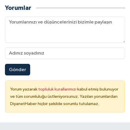
Yorumlar
Niğde Müftülüğü
Ordu Müftülüğü
Osmaniye Müftülüğü
Rize Müftülüğü
Gönder
Sakarya Müftülüğü
Samsun Müftülüğü
Yorum yazarak
topluluk kurallarımızı
kabul etmiş bulunuyor
ve tüm sorumluluğu üstleniyorsunuz. Yazılan yorumlardan
Siirt Müftülüğü
DiyanetHaber hiçbir şekilde sorumlu tutulamaz.
Sinop Müftülüğü