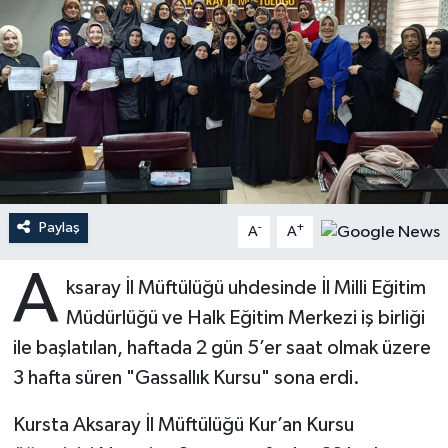
Ardahan Müftülüğü
Kudüs
Hutbeler
Artvin Müftülüğü
Kurban
DİYANET AKADEMİ
Aydın Müftülüğü
Mukabele
DİYANET GENÇLİK
Balıkesir Müftülüğü
Peygamberimizin Hayatı
DİYANET RADYO/TV
Paylaş
-
+
A
A
Bartın Müftülüğü
Ramazan
DEPREM
A
ksaray İl Müftülüğü uhdesinde İl Milli Eğitim
Batman Müftülüğü
Sahabeler
Dünya
Müdürlüğü ve Halk Eğitim Merkezi iş birliği
Bayburt Müftülüğü
Zekat
Eğitim
ile başlatılan, haftada 2 gün 5’er saat olmak üzere
3 hafta süren "Gassallık Kursu" sona erdi.
Bilecik Müftülüğü
Kültür-Sanat
Kursta Aksaray İl Müftülüğü Kur’an Kursu
Bingöl Müftülüğü
Aile