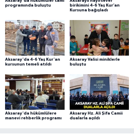
Aksaray'da hükümlüler cami
Aksaraylı hayırsever
programında buluştu
birikimini 4-6 Yaş Kur’an
Kursuna bağışladı
Konya Müftülüğü
Kütahya Müftülüğü
Malatya Müftülüğü
Manisa Müftülüğü
Aksaray'da 4-6 Yaş Kur'an
Aksaray Valisi miniklerle
kursunun temeli atıldı
buluştu
Mardin Müftülüğü
Mersin Müftülüğü
Muğla Müftülüğü
Aksaray'da hükümlülere
Aksaray Hz. Ali Şifa Camii
Muş Müftülüğü
manevi rehberlik programı
dualarla açıldı
Nevşehir Müftülüğü