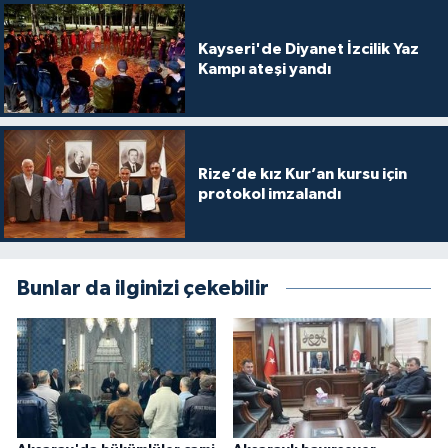
Karaman Müftülüğü
Kayseri'de Diyanet İzcilik Yaz
Kampı ateşi yandı
Kars Müftülüğü
Kastamonu Müftülüğü
Rize’de kız Kur’an kursu için
Kayseri Müftülüğü
protokol imzalandı
Kilis Müftülüğü
Kırıkkale Müftülüğü
Bunlar da ilginizi çekebilir
Kırklareli Müftülüğü
Kırşehir Müftülüğü
Kocaeli Müftülüğü