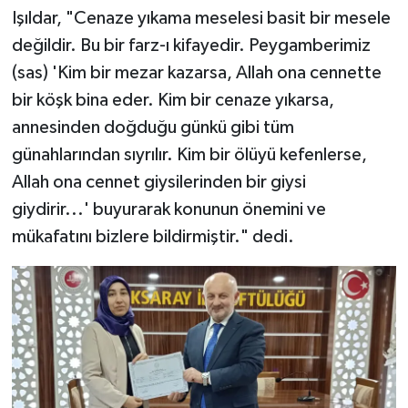
Diyarbakır Müftülüğü
İhtida Haberleri
Işıldar, "Cenaze yıkama meselesi basit bir mesele
değildir. Bu bir farz-ı kifayedir. Peygamberimiz
Düzce Müftülüğü
YAŞAM
(sas) 'Kim bir mezar kazarsa, Allah ona cennette
Edirne Müftülüğü
bir köşk bina eder. Kim bir cenaze yıkarsa,
annesinden doğduğu günkü gibi tüm
Elazığ Müftülüğü
günahlarından sıyrılır. Kim bir ölüyü kefenlerse,
Allah ona cennet giysilerinden bir giysi
Erzincan Müftülüğü
giydirir...' buyurarak konunun önemini ve
mükafatını bizlere bildirmiştir." dedi.
Erzurum Müftülüğü
Eskişehir Müftülüğü
Gaziantep Müftülüğü
Giresun Müftülüğü