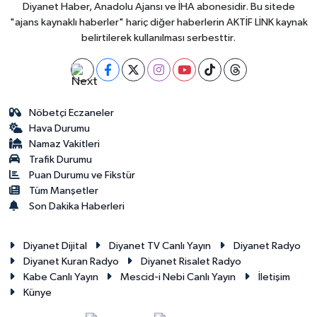
Diyanet Haber, Anadolu Ajansı ve İHA abonesidir. Bu sitede
Yalova Müftülüğü
"ajans kaynaklı haberler" hariç diğer haberlerin AKTİF LİNK kaynak
belirtilerek kullanılması serbesttir.
Yozgat Müftülüğü
Zonguldak Müftülüğü
Nöbetçi Eczaneler
Hava Durumu
Namaz Vakitleri
Trafik Durumu
Puan Durumu ve Fikstür
Tüm Manşetler
Son Dakika Haberleri
Diyanet Dijital
Diyanet TV Canlı Yayın
Diyanet Radyo
Diyanet Kuran Radyo
Diyanet Risalet Radyo
Kabe Canlı Yayın
Mescid-i Nebi Canlı Yayın
İletişim
Künye