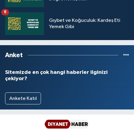
Sivas Müftülüğü
6
Şanlıurfa Müftülüğü
Gıybet ve Koğuculuk: Kardeş Eti
Yemek Gibi
Şırnak Müftülüğü
Tekirdağ Müftülüğü
Anket
Tokat Müftülüğü
Sitemizde en çok hangi haberler ilginizi
çekiyor?
Trabzon Müftülüğü
Tunceli Müftülüğü
Ankete Katıl
Uşak Müftülüğü
Van Müftülüğü