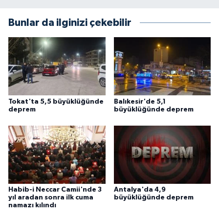
Diyarbakır Müftülüğü
İhtida Haberleri
Bunlar da ilginizi çekebilir
Düzce Müftülüğü
YAŞAM
Edirne Müftülüğü
Elazığ Müftülüğü
Tokat'ta 5,5 büyüklüğünde
Balıkesir'de 5,1
Erzincan Müftülüğü
deprem
büyüklüğünde deprem
Erzurum Müftülüğü
Eskişehir Müftülüğü
Gaziantep Müftülüğü
Habib-i Neccar Camii'nde 3
Antalya'da 4,9
yıl aradan sonra ilk cuma
büyüklüğünde deprem
Giresun Müftülüğü
namazı kılındı