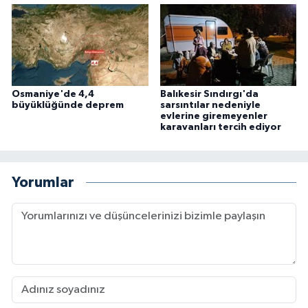
Gümüşhane Müftülüğü
Hakkari Müftülüğü
Hatay Müftülüğü
Osmaniye'de 4,4
Balıkesir Sındırgı'da
büyüklüğünde deprem
sarsıntılar nedeniyle
Iğdır Müftülüğü
evlerine giremeyenler
karavanları tercih ediyor
Isparta Müftülüğü
Yorumlar
İstanbul Müftülüğü
İzmir Müftülüğü
Kahramanmaraş Müftülüğü
Karabük Müftülüğü