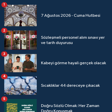
1
Niğde Müftülüğü
7 Ağustos 2026 - Cuma Hutbesi
Ordu Müftülüğü
2
Sözleşmeli personel alım sınavı yer
Osmaniye Müftülüğü
ve tarih duyurusu
Rize Müftülüğü
3
Kabeyi görme hayali gerçek olacak
Sakarya Müftülüğü
Samsun Müftülüğü
4
Sıcaklıklar 44 dereceye çıkacak
Siirt Müftülüğü
5
Sinop Müftülüğü
Doğru Sözlü Olmak: Her Zaman
Doğru Konuşmak