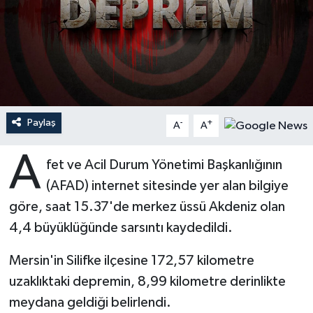
Ardahan Müftülüğü
Kudüs
Hutbeler
Artvin Müftülüğü
Kurban
DİYANET AKADEMİ
Aydın Müftülüğü
Mukabele
DİYANET GENÇLİK
Paylaş
-
+
A
A
Balıkesir Müftülüğü
Peygamberimizin Hayatı
DİYANET RADYO/TV
A
fet ve Acil Durum Yönetimi Başkanlığının
Bartın Müftülüğü
Ramazan
DEPREM
(AFAD) internet sitesinde yer alan bilgiye
Batman Müftülüğü
Sahabeler
Dünya
göre, saat 15.37'de merkez üssü Akdeniz olan
4,4 büyüklüğünde sarsıntı kaydedildi.
Bayburt Müftülüğü
Zekat
Eğitim
Mersin'in Silifke ilçesine 172,57 kilometre
Bilecik Müftülüğü
Kültür-Sanat
uzaklıktaki depremin, 8,99 kilometre derinlikte
meydana geldiği belirlendi.
Bingöl Müftülüğü
Aile