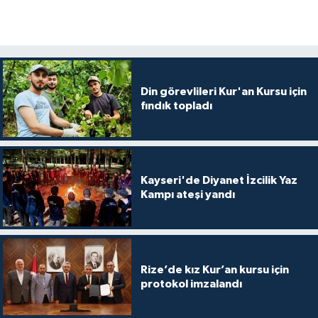
Bitlis Müftülüğü
Sağlık
Bolu Müftülüğü
Makaleler
Din görevlileri Kur'an Kursu için
Burdur Müftülüğü
Ekonomi
fındık topladı
Bursa Müftülüğü
Duyurular
Çanakkale Müftülüğü
Podcast
Kayseri'de Diyanet İzcilik Yaz
Kampı ateşi yandı
Çankırı Müftülüğü
Bilim, Teknoloji
Çorum Müftülüğü
Biyografiler
Rize’de kız Kur’an kursu için
protokol imzalandı
Denizli Müftülüğü
Diyanet TV