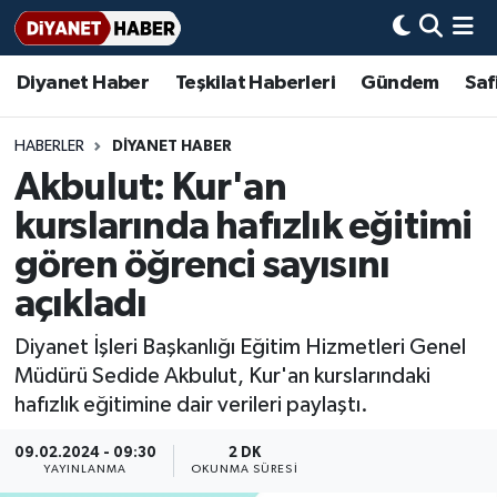
Diyanet Haber
Teşkilat Haberleri
Gündem
Saf
Diyanet Haber
Adana Müftülüğü
Bir Ayet
Aile Dergisi
İmam Hatip Okulları
Başmakale
Hadis-i Şerifler
Nöbetçi Eczaneler
Teşkilat Haberleri
Adıyaman Müftülüğü
Bir Hikaye
Aylık Dergi
Hayat Okumaları
Hava Durumu
HABERLER
DİYANET HABER
Akbulut: Kur'an
Afyonkarahisar Müftülüğü
Gündem
Biyografiler
Ankara Namaz Vakitleri
kurslarında hafızlık eğitimi
Ağrı Müftülüğü
#Keşfet
Dini kavramlar
Trafik Durumu
gören öğrenci sayısını
açıkladı
Aksaray Müftülüğü
Diyanet Bilgi
Basında Bugün
Süper Lig Puan Durumu ve Fikstür
Diyanet İşleri Başkanlığı Eğitim Hizmetleri Genel
Amasya Müftülüğü
Diyanet Takvimi
DİYANET eKİTAP
Tüm Manşetler
Müdürü Sedide Akbulut, Kur'an kurslarındaki
hafızlık eğitimine dair verileri paylaştı.
Ankara Müftülüğü
Dualar
Diyanet Dergi
Son Dakika Haberleri
09.02.2024 - 09:30
2 DK
YAYINLANMA
OKUNMA SÜRESI
Antalya Müftülüğü
Hadislerle İslam
TDV
Haber Arşivi