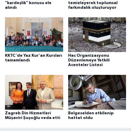
"kardeşlik" konusu ele
temizleyerek toplumsal
alındı
farkındalık oluşturuyor
Niğde Müftülüğü
Ordu Müftülüğü
Osmaniye Müftülüğü
KKTC'de Yaz Kur'an Kursları
Hac Organizasyonu
Rize Müftülüğü
tamamlandı
Düzenlemeye Yetkili
Acenteler Listesi
Sakarya Müftülüğü
Samsun Müftülüğü
Siirt Müftülüğü
Zagreb Din Hizmetleri
Belgeselden etkilenip
Müşaviri Şuşoğlu veda etti
hattat oldu
Sinop Müftülüğü