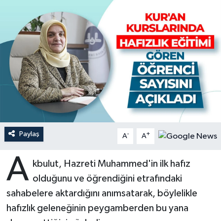
Ardahan Müftülüğü
Kudüs
Hutbeler
Artvin Müftülüğü
Kurban
DİYANET AKADEMİ
Aydın Müftülüğü
Mukabele
DİYANET GENÇLİK
Balıkesir Müftülüğü
Peygamberimizin Hayatı
DİYANET RADYO/TV
Bartın Müftülüğü
Ramazan
DEPREM
Paylaş
-
+
A
A
Batman Müftülüğü
Sahabeler
Dünya
A
kbulut, Hazreti Muhammed'in ilk hafız
Bayburt Müftülüğü
Zekat
Eğitim
olduğunu ve öğrendiğini etrafındaki
sahabelere aktardığını anımsatarak, böylelikle
Bilecik Müftülüğü
Kültür-Sanat
hafızlık geleneğinin peygamberden bu yana
Bingöl Müftülüğü
Aile