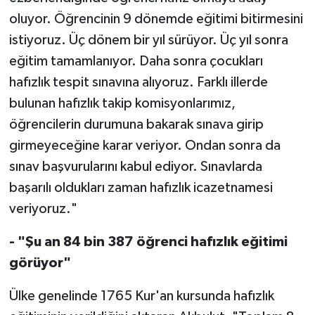
Diyarbakır Müftülüğü
İhtida Haberleri
oluyor. Öğrencinin 9 dönemde eğitimi bitirmesini
istiyoruz. Üç dönem bir yıl sürüyor. Üç yıl sonra
Düzce Müftülüğü
YAŞAM
eğitim tamamlanıyor. Daha sonra çocukları
Edirne Müftülüğü
hafızlık tespit sınavına alıyoruz. Farklı illerde
bulunan hafızlık takip komisyonlarımız,
Elazığ Müftülüğü
öğrencilerin durumuna bakarak sınava girip
girmeyeceğine karar veriyor. Ondan sonra da
Erzincan Müftülüğü
sınav başvurularını kabul ediyor. Sınavlarda
Erzurum Müftülüğü
başarılı oldukları zaman hafızlık icazetnamesi
veriyoruz."
Eskişehir Müftülüğü
- "Şu an 84 bin 387 öğrenci hafızlık eğitimi
Gaziantep Müftülüğü
görüyor"
Giresun Müftülüğü
Ülke genelinde 1765 Kur'an kursunda hafızlık