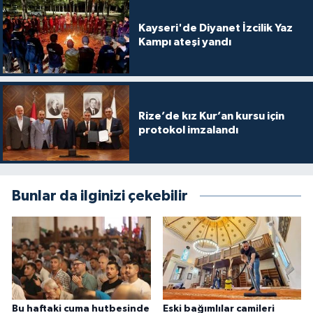
Konya Müftülüğü
Kayseri'de Diyanet İzcilik Yaz
Kampı ateşi yandı
Kütahya Müftülüğü
Malatya Müftülüğü
Rize’de kız Kur’an kursu için
protokol imzalandı
Manisa Müftülüğü
Mardin Müftülüğü
Bunlar da ilginizi çekebilir
Mersin Müftülüğü
Muğla Müftülüğü
Muş Müftülüğü
Bu haftaki cuma hutbesinde
Eski bağımlılar camileri
Nevşehir Müftülüğü