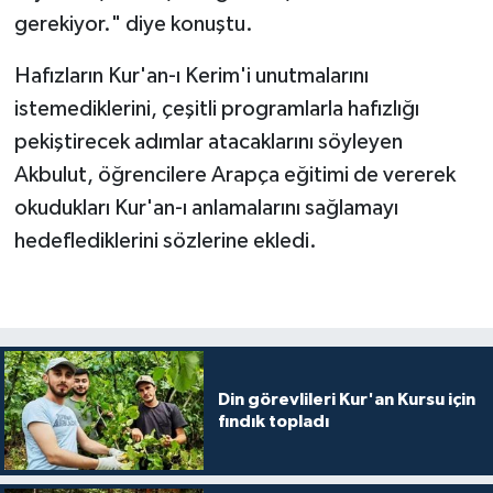
gerekiyor." diye konuştu.
Karaman Müftülüğü
Hafızların Kur'an-ı Kerim'i unutmalarını
Kars Müftülüğü
istemediklerini, çeşitli programlarla hafızlığı
pekiştirecek adımlar atacaklarını söyleyen
Kastamonu Müftülüğü
Akbulut, öğrencilere Arapça eğitimi de vererek
Kayseri Müftülüğü
okudukları Kur'an-ı anlamalarını sağlamayı
hedeflediklerini sözlerine ekledi.
Kilis Müftülüğü
Kırıkkale Müftülüğü
Kırklareli Müftülüğü
Din görevlileri Kur'an Kursu için
fındık topladı
Kırşehir Müftülüğü
Kocaeli Müftülüğü