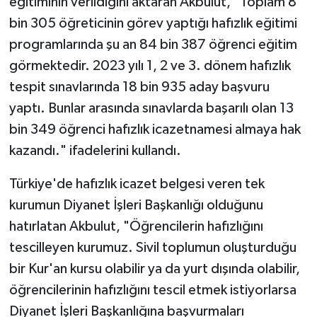
eğitiminin verildiğini aktaran Akbulut, "Toplam 8
Gümüşhane Müftülüğü
bin 305 öğreticinin görev yaptığı hafızlık eğitimi
programlarında şu an 84 bin 387 öğrenci eğitim
Hakkari Müftülüğü
görmektedir. 2023 yılı 1, 2 ve 3. dönem hafızlık
Hatay Müftülüğü
tespit sınavlarında 18 bin 935 aday başvuru
yaptı. Bunlar arasında sınavlarda başarılı olan 13
Iğdır Müftülüğü
bin 349 öğrenci hafızlık icazetnamesi almaya hak
kazandı." ifadelerini kullandı.
Isparta Müftülüğü
Türkiye'de hafızlık icazet belgesi veren tek
İstanbul Müftülüğü
kurumun Diyanet İşleri Başkanlığı olduğunu
hatırlatan Akbulut, "Öğrencilerin hafızlığını
İzmir Müftülüğü
tescilleyen kurumuz. Sivil toplumun oluşturduğu
Kahramanmaraş Müftülüğü
bir Kur'an kursu olabilir ya da yurt dışında olabilir,
öğrencilerinin hafızlığını tescil etmek istiyorlarsa
Karabük Müftülüğü
Diyanet İşleri Başkanlığına başvurmaları