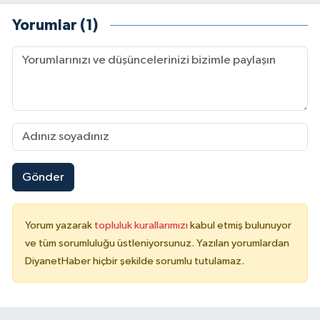
Sivas Müftülüğü
Yorumlar (1)
Şanlıurfa Müftülüğü
Şırnak Müftülüğü
Tekirdağ Müftülüğü
Tokat Müftülüğü
Gönder
Trabzon Müftülüğü
Tunceli Müftülüğü
Yorum yazarak
topluluk kurallarımızı
kabul etmiş bulunuyor
ve tüm sorumluluğu üstleniyorsunuz. Yazılan yorumlardan
DiyanetHaber hiçbir şekilde sorumlu tutulamaz.
Uşak Müftülüğü
Van Müftülüğü