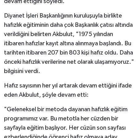
devam ettiğini söyledi.
Bitlis Müftülüğü
Sağlık
Diyanet İşleri Başkanlığının kuruluşuyla birlikte
hafızlık eğitiminin daha çok Başkanlık çatısı altında
Bolu Müftülüğü
Makaleler
verildiğini belirten Akbulut, "1975 yılından
itibaren hafızlar kayıt altına alınmaya başlandı. Bu
Burdur Müftülüğü
Ekonomi
tarihten itibaren 207 bin 803 kişi hafız oldu. Daha
önceki hafızlık verilerine net olarak ulaşamıyoruz."
Bursa Müftülüğü
Duyurular
bilgisini verdi.
Çanakkale Müftülüğü
Podcast
Hafız sayısının her yıl artarak devam ettiğini ifade
Çankırı Müftülüğü
Bilim, Teknoloji
eden Akbulut, şöyle devam etti:
Çorum Müftülüğü
Biyografiler
"Geleneksel bir metoda dayanan hafızlık eğitim
programımız var. Bu metotla her cüzden bir
Denizli Müftülüğü
Diyanet TV
sayfayla eğitim başlıyor. Her cüzün son sayfası
ezberlendiğinde öğrenci hafız olmaya aday