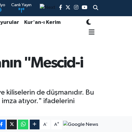
dyo
Canlı Yayın
yurular
Kur'an-ı Kerim
kanın "Mescid-i
 kiliselerin de düşmanıdır. Bu
mza atıyor." ifadelerini
-
+
A
A