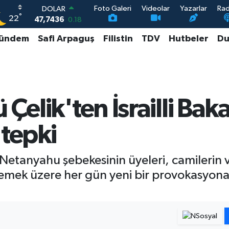
Foto Galeri
Videolar
Yazarlar
Ra
DOLAR
°
22
47,7436
0.18
EURO
ündem
Safi Arpaguş
Filistin
TDV
Hutbeler
Du
55,2510
0.32
STERLİN
64,4811
0.38
GRAM ALTIN
6648.99
2.59
BİST100
 Çelik'ten İsrailli Ba
13.773
-19
 tepki
etanyahu şebekesinin üyeleri, camilerin ve
emek üzere her gün yeni bir provokasyona i