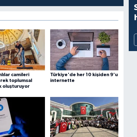
lılar camileri
Türkiye'de her 10 kişiden 9'u
rek toplumsal
internette
k oluşturuyor