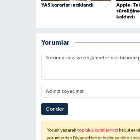
YAŞ kararları açıklandı
Apple, Te
Karaman Müftülüğü
süreliğin
kaldırdı
Kars Müftülüğü
Kastamonu Müftülüğü
Yorumlar
Kayseri Müftülüğü
Kilis Müftülüğü
Kırıkkale Müftülüğü
Kırklareli Müftülüğü
Gönder
Kırşehir Müftülüğü
Yorum yazarak
topluluk kurallarımızı
kabul etmi
Kocaeli Müftülüğü
yorumlardan DiyanetHaber hiçbir şekilde soru