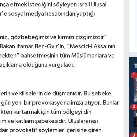
nşa etmek istediğini söyleyen İsrail Ulusal
r'e sosyal medya hesabından yaptığı
iz, gözbebeğimiz ve kırmızı çizgimizdir"
i Bakan Itamar Ben-Gvir'in, "Mescid-i Aksa'nın
mekten" bahsetmesinin tüm Müslümanlara ve
r açıklama olduğunu vurguladı.
1
rin ve kiliselerin de düşmanıdır. Bu şebeke,
 gün yeni bir provokasyona imza atıyor. Bunlar
2
kten kurtarmak için tüm bölgeyi din
ım ve katliam şebekesidir. Uluslararası
air provokatif söylemler içerisine giren
3