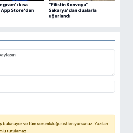
legram’ı kısa
"Filistin Konvoyu"
e App Store’dan
Sakarya'dan dualarla
uğurlandı
ş bulunuyor ve tüm sorumluluğu üstleniyorsunuz. Yazılan
mlu tutulamaz.