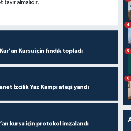
 tavır almalıdır."
4
 Kur'an Kursu için fındık topladı
5
6
anet İzcilik Yaz Kampı ateşi yandı
r’an kursu için protokol imzalandı