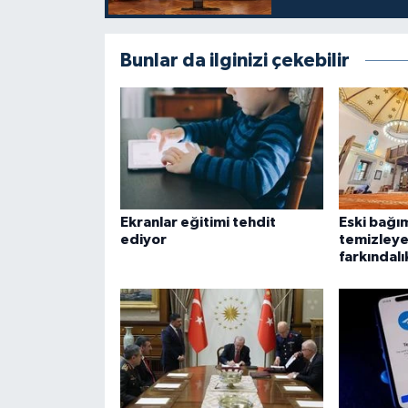
Gümüşhane Müftülüğü
Bunlar da ilginizi çekebilir
Hakkari Müftülüğü
Hatay Müftülüğü
Iğdır Müftülüğü
Isparta Müftülüğü
Ekranlar eğitimi tehdit
Eski bağım
ediyor
temizleye
İstanbul Müftülüğü
farkındalı
İzmir Müftülüğü
Kahramanmaraş Müftülüğü
Karabük Müftülüğü