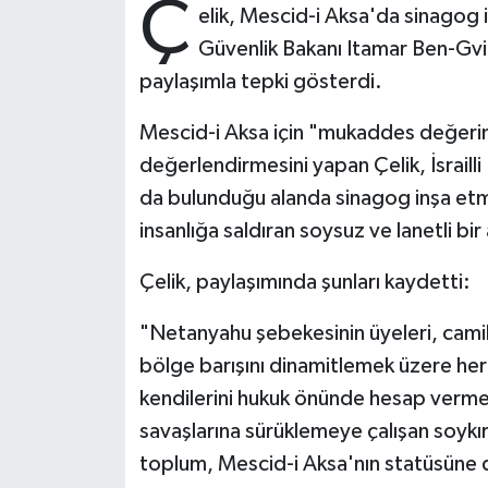
Ç
elik, Mescid-i Aksa'da sinagog i
Güvenlik Bakanı Itamar Ben-Gvi
Bitlis Müftülüğü
Sağlık
paylaşımla tepki gösterdi.
Bolu Müftülüğü
Makaleler
Mescid-i Aksa için "mukaddes değerim
Burdur Müftülüğü
Ekonomi
değerlendirmesini yapan Çelik, İsraill
da bulunduğu alanda sinagog inşa et
Bursa Müftülüğü
Duyurular
insanlığa saldıran soysuz ve lanetli bi
Çanakkale Müftülüğü
Podcast
Çelik, paylaşımında şunları kaydetti:
Çankırı Müftülüğü
Bilim, Teknoloji
"Netanyahu şebekesinin üyeleri, camile
bölge barışını dinamitlemek üzere her
Çorum Müftülüğü
Biyografiler
kendilerini hukuk önünde hesap verme
savaşlarına sürüklemeye çalışan soykır
Denizli Müftülüğü
Diyanet TV
toplum, Mescid-i Aksa'nın statüsüne d