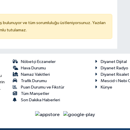
ş bulunuyor ve tüm sorumluluğu üstleniyorsunuz. Yazılan
mlu tutulamaz.
Nöbetçi Eczaneler
Diyanet Dijital
Hava Durumu
Diyanet Radyo
Namaz Vakitleri
Diyanet Risale
u
Trafik Durumu
Mescid-i Nebi C
rin
Puan Durumu ve Fikstür
Künye
.
Tüm Manşetler
Son Dakika Haberleri