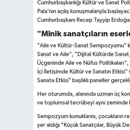
Diyarbakır Müftülüğü
İhtida Haberleri
Cumhurbaşkanlığı Kültür ve Sanat Politi
Pala'nın açılış konuşmalarıyla başlay
Düzce Müftülüğü
YAŞAM
Cumhurbaşkanı Recep Tayyip Erdoğan'ı
Edirne Müftülüğü
"Minik sanatçıların eserl
"Aile ve Kültür-Sanat Sempozyumu" 
Elazığ Müftülüğü
Sanat ve Aile", "Dijital Kültürde Sana
Erzincan Müftülüğü
Üçgeninde Aile ve Nüfus Politikaları", 
İçi İletişimde Kültür ve Sanatın Etkisi
Erzurum Müftülüğü
Sanata Etkisi" başlıklı paneller gerçekl
Eskişehir Müftülüğü
Her oturumda, alanında uzman üç konuş
ve toplumsal tecrübeyi aynı zeminde 
Gaziantep Müftülüğü
Sempozyum konuklarını, çocukların ren
Giresun Müftülüğü
yer aldığı "Küçük Sanatçılar, Büyük De