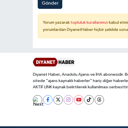
Gönder
Niğde Müftülüğü
Yorum yazarak
topluluk kurallarımızı
kabul etmi
Ordu Müftülüğü
yorumlardan DiyanetHaber hiçbir şekilde soru
Osmaniye Müftülüğü
Rize Müftülüğü
Sakarya Müftülüğü
Diyanet Haber, Anadolu Ajansı ve İHA abonesidir. B
sitede "ajans kaynaklı haberler" hariç diğer haberle
AKTİF LİNK kaynak belirtilerek kullanılması serbesttir
Samsun Müftülüğü
Siirt Müftülüğü
Sinop Müftülüğü