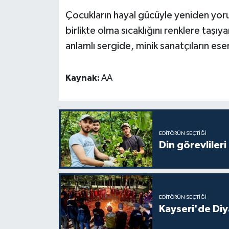
Gümüşhane Müftülüğü
Çocukların hayal gücüyle yeniden yoru
birlikte olma sıcaklığını renklere taşı
Hakkari Müftülüğü
anlamlı sergide, minik sanatçıların ese
Hatay Müftülüğü
Kaynak:
AA
Iğdır Müftülüğü
Isparta Müftülüğü
EDITÖRÜN SEÇTIĞI
İstanbul Müftülüğü
Din görevlileri
İzmir Müftülüğü
Kahramanmaraş Müftülüğü
EDITÖRÜN SEÇTIĞI
Kayseri'de Diy
Karabük Müftülüğü