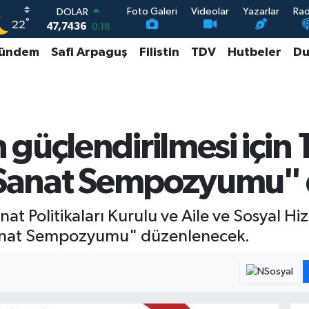
Foto Galeri
Videolar
Yazarlar
Ra
DOLAR
°
22
47,7436
0.18
EURO
ündem
Safi Arpaguş
Filistin
TDV
Hutbeler
Du
55,2510
0.32
STERLİN
64,4811
0.38
GRAM ALTIN
6648.99
2.59
BİST100
güçlendirilmesi için
13.773
-19
r-Sanat Sempozyumu"
 Politikaları Kurulu ve Aile ve Sosyal Hizm
Sanat Sempozyumu" düzenlenecek.