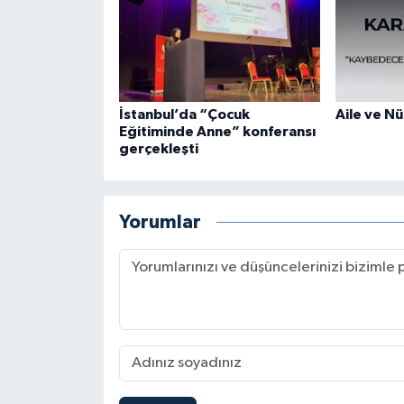
Konya Müftülüğü
Kütahya Müftülüğü
İstanbul’da “Çocuk
Aile ve Nü
Malatya Müftülüğü
Eğitiminde Anne” konferansı
gerçekleşti
Manisa Müftülüğü
Mardin Müftülüğü
Yorumlar
Mersin Müftülüğü
Muğla Müftülüğü
Muş Müftülüğü
Nevşehir Müftülüğü