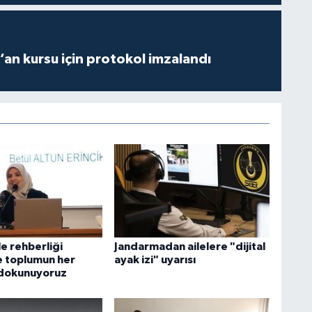
r’an kursu için protokol imzalandı
le rehberliği
Jandarmadan ailelere "dijital
e toplumun her
ayak izi" uyarısı
 dokunuyoruz