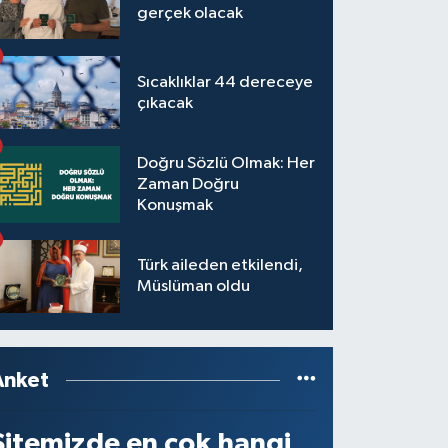
gerçek olacak
Sıcaklıklar 44 dereceye
çıkacak
Doğru Sözlü Olmak: Her
Zaman Doğru
Konuşmak
Türk aileden etkilendi,
Müslüman oldu
Anket
Sitemizde en çok hangi