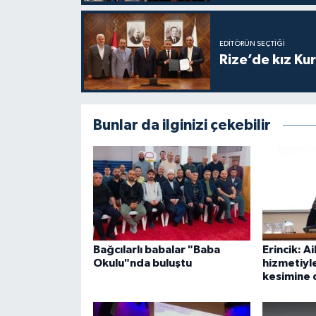
Karaman Müftülüğü
EDITÖRÜN SEÇTIĞI
Kars Müftülüğü
Rize’de kız Ku
Kastamonu Müftülüğü
Bunlar da ilginizi çekebilir
Kayseri Müftülüğü
Kilis Müftülüğü
Kırıkkale Müftülüğü
Kırklareli Müftülüğü
Bağcılarlı babalar "Baba
Erincik: Ai
Okulu"nda buluştu
hizmetiyl
Kırşehir Müftülüğü
kesimine
Kocaeli Müftülüğü