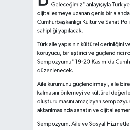
Geleceğimiz" anlayışıyla Türkiy
dijitalleşmeye uzanan geniş bir alanda
Bitlis Müftülüğü
Sağlık
Cumhurbaşkanlığı Kültür ve Sanat Politi
Bolu Müftülüğü
Makaleler
sahipliği yapılacak.
Burdur Müftülüğü
Ekonomi
Türk aile yapısının kültürel derinliğini 
koruyucu, birleştirici ve güçlendirici 
Bursa Müftülüğü
Duyurular
Sempozyumu" 19-20 Kasım'da Cumhurba
düzenlenecek.
Çanakkale Müftülüğü
Podcast
Aile kurumunu güçlendirmeyi, aile birey
Çankırı Müftülüğü
Bilim, Teknoloji
kalmasını önlemeyi ve kültürel değerle
oluşturulmasını amaçlayan sempozyumda
Çorum Müftülüğü
Biyografiler
aktarılmasında sanatın ve dijitalleşmen
Denizli Müftülüğü
Diyanet TV
Sempozyum, Aile ve Sosyal Hizmetle