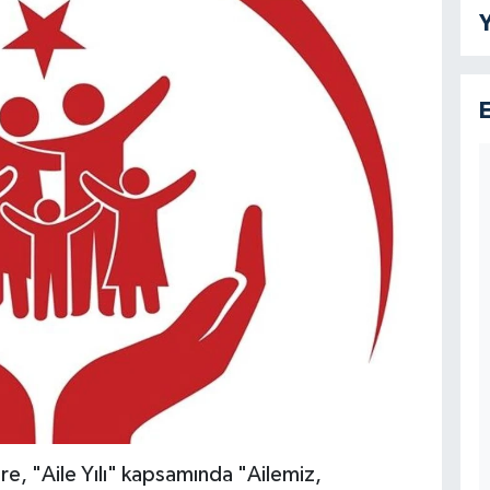
Y
re, "Aile Yılı" kapsamında "Ailemiz,