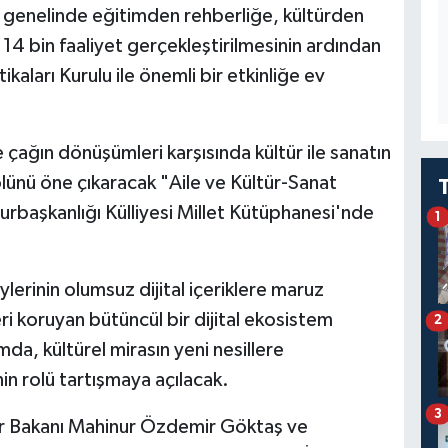
e genelinde eğitimden rehberliğe, kültürden
 14 bin faaliyet gerçekleştirilmesinin ardından
kaları Kurulu ile önemli bir etkinliğe ev
ve çağın dönüşümleri karşısında kültür ile sanatın
rolünü öne çıkaracak "Aile ve Kültür-Sanat
şkanlığı Külliyesi Millet Kütüphanesi'nde
1
lerinin olumsuz dijital içeriklere maruz
ri koruyan bütüncül bir dijital ekosistem
2
, kültürel mirasın yeni nesillere
in rolü tartışmaya açılacak.
3
r Bakanı Mahinur Özdemir Göktaş ve