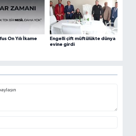
fus On Yılı İkame
Engelli çift müftülükte dünya
evine girdi