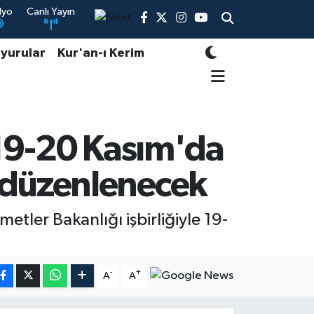
dyo
Canlı Yayın
yurular
Kur'an-ı Kerim
 19-20 Kasım'da
 düzenlenecek
etler Bakanlığı işbirliğiyle 19-
-
+
A
A