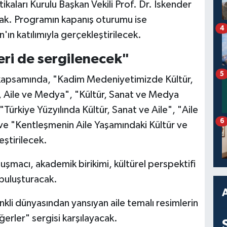
kaları Kurulu Başkan Vekili Prof. Dr. İskender
acak. Programın kapanış oturumu ise
4
n katılımıyla gerçekleştirilecek.
eri de sergilenecek"
5
kapsamında, "Kadim Medeniyetimizde Kültür,
t, Aile ve Medya", "Kültür, Sanat ve Medya
"Türkiye Yüzyılında Kültür, Sanat ve Aile", "Aile
6
" ve "Kentleşmenin Aile Yaşamındaki Kültür ve
eştirilecek.
macı, akademik birikimi, kültürel perspektifi
buluşturacak.
kli dünyasından yansıyan aile temalı resimlerin
ğerler" sergisi karşılayacak.