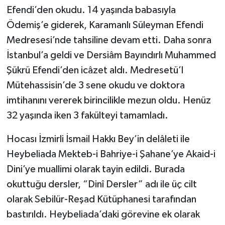
Efendi’den okudu. 14 yaşında babasıyla
Bitlis Müftülüğü
Sağlık
Ödemiş’e giderek, Karamanlı Süleyman Efendi
Medresesi’nde tahsiline devam etti. Daha sonra
Bolu Müftülüğü
Makaleler
İstanbul’a geldi ve Dersiâm Bayındırlı Muhammed
Şükrü Efendi’den icâzet aldı. Medresetü’l
Burdur Müftülüğü
Ekonomi
Mütehassisin’de 3 sene okudu ve doktora
imtihanını vererek birincilikle mezun oldu. Henüz
Bursa Müftülüğü
Duyurular
32 yaşında iken 3 fakülteyi tamamladı.
Çanakkale Müftülüğü
Podcast
Hocası İzmirli İsmail Hakkı Bey’in delâleti ile
Çankırı Müftülüğü
Bilim, Teknoloji
Heybeliada Mekteb-i Bahriye-i Şahane’ye Akaid-i
Dini’ye muallimi olarak tayin edildi. Burada
Çorum Müftülüğü
Biyografiler
okuttuğu dersler, “Dinî Dersler” adı ile üç cilt
olarak Sebilür-Reşad Kütüphanesi tarafından
Denizli Müftülüğü
Diyanet TV
bastırıldı. Heybeliada’daki görevine ek olarak