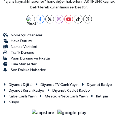
"ajans kaynaklı haberler" hariç diğer haberlerin AKTİF LİNK kaynak
belirtilerek kullanılması serbesttir.
Nöbetçi Eczaneler
Hava Durumu
Namaz Vakitleri
Trafik Durumu
Puan Durumu ve Fikstür
Tüm Manşetler
Son Dakika Haberleri
Diyanet Dijital
Diyanet TV Canlı Yayın
Diyanet Radyo
Diyanet Kuran Radyo
Diyanet Risalet Radyo
Kabe Canlı Yayın
Mescid-i Nebi Canlı Yayın
İletişim
Künye