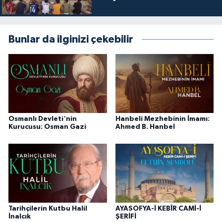
Niğde Müftülüğü
Bunlar da ilginizi çekebilir
Ordu Müftülüğü
Osmaniye Müftülüğü
Rize Müftülüğü
Osmanlı Devleti'nin
Hanbeli Mezhebinin İmamı:
Sakarya Müftülüğü
Kurucusu: Osman Gazi
Ahmed B. Hanbel
Samsun Müftülüğü
Siirt Müftülüğü
Sinop Müftülüğü
Tarihçilerin Kutbu Halil
AYASOFYA-İ KEBÎR CAMİ-İ
İnalcık
ŞERİFİ