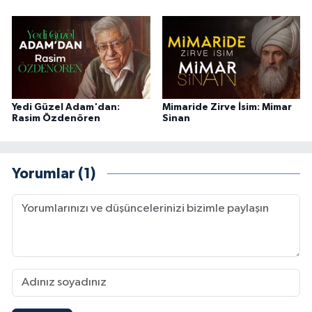
Sivas Müftülüğü
Şanlıurfa Müftülüğü
Şırnak Müftülüğü
Yedi Güzel Adam'dan:
Mimaride Zirve İsim: Mimar
Tekirdağ Müftülüğü
Rasim Özdenören
Sinan
Tokat Müftülüğü
Yorumlar (1)
Trabzon Müftülüğü
Tunceli Müftülüğü
Uşak Müftülüğü
Van Müftülüğü