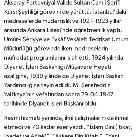
Diyarbakır Müftülüğü
İhtida Haberleri
Aksaray Pertevniyal Valide Sultan Camii Şerifi
Kürsi Şeyhliği görevini de yürüttü. İstanbul’daki
Düzce Müftülüğü
YAŞAM
medreselerde müderrislik ve 1921–1923 yılları
arasında Ankara Lisesi’nde öğretmenlik yaptı.
Edirne Müftülüğü
Umûr-ı Şeriyye ve Evkâf Vekâleti Tedrisat Umum
Müdürlüğü görevinde iken medreselerin
Elazığ Müftülüğü
müfredat programlarını ıslah etti. 1924 yılında
Erzincan Müftülüğü
Diyanet İşleri Başkanlığı Müşavere Heyeti
azalığına, 1939 yılında da Diyanet İşleri Başkan
Erzurum Müftülüğü
Yardımcılığına tayin edildi. M. Şerefeddin
Yaltkaya’nın vefatından sonra 29.04.1947
Eskişehir Müftülüğü
tarihinde Diyanet İşleri Başkanı oldu.
Gaziantep Müftülüğü
Resmî hizmeti yanında, ilmî çalışmalarını da ihmal
etmedi ve 70 kadar eser yazdı. "İslam Dini (İtikat,
Giresun Müftülüğü
İbadet ve Ahlak)", "Askere Din Kitabı", "Yeni