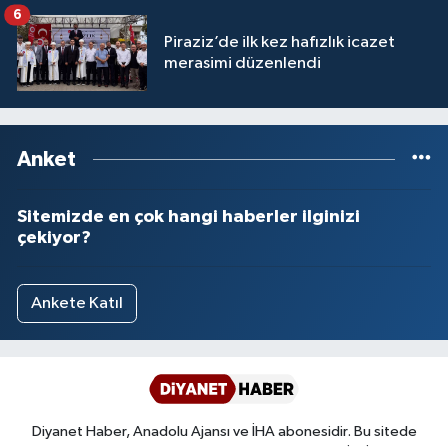
İşlemleri duyurusu
6
Piraziz’de ilk kez hafızlık icazet
merasimi düzenlendi
Anket
Sitemizde en çok hangi haberler ilginizi
çekiyor?
Ankete Katıl
Diyanet Haber, Anadolu Ajansı ve İHA abonesidir. Bu sitede