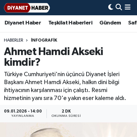
Diyanet Haber
Teşkilat Haberleri
Gündem
Saf
Diyanet Haber
Adana Müftülüğü
Bir Ayet
Aile Dergisi
İmam Hatip Okulları
Başmakale
Hadis-i Şerifler
Nöbetçi Eczaneler
Teşkilat Haberleri
Adıyaman Müftülüğü
Bir Hikaye
Aylık Dergi
Hayat Okumaları
Hava Durumu
HABERLER
İNFOGRAFIK
Ahmet Hamdi Akseki
Afyonkarahisar Müftülüğü
Gündem
Biyografiler
Ankara Namaz Vakitleri
kimdir?
Ağrı Müftülüğü
#Keşfet
Dini kavramlar
Trafik Durumu
Türkiye Cumhuriyeti'nin üçüncü Diyanet İşleri
Başkanı Ahmet Hamdi Akseki, halkın dini bilgi
Aksaray Müftülüğü
Diyanet Bilgi
Basında Bugün
Süper Lig Puan Durumu ve Fikstür
ihtiyacının karşılanması için çalıştı. Resmi
hizmetinin yanı sıra 70'e yakın eser kaleme aldı.
Amasya Müftülüğü
Diyanet Takvimi
DİYANET eKİTAP
Tüm Manşetler
09.01.2026 - 14:00
2 DK
Ankara Müftülüğü
Dualar
Diyanet Dergi
Son Dakika Haberleri
YAYINLANMA
OKUNMA SÜRESI
Antalya Müftülüğü
Hadislerle İslam
TDV
Haber Arşivi