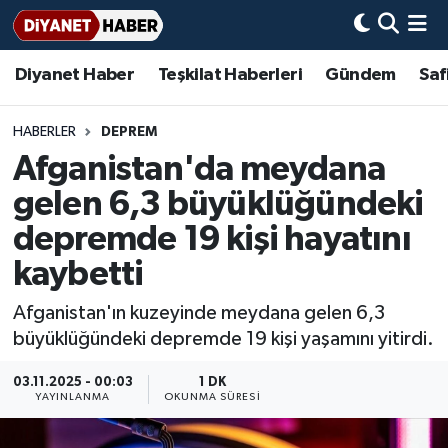
Diyanet Haber
Teşkilat Haberleri
Gündem
Saf
Diyanet Haber
Adana Müftülüğü
Bir Ayet
Aile Dergisi
İmam Hatip Okulları
Başmakale
Hadis-i Şerifler
Nöbetçi Eczaneler
Teşkilat Haberleri
Adıyaman Müftülüğü
Bir Hikaye
Aylık Dergi
Hayat Okumaları
Hava Durumu
HABERLER
DEPREM
Afganistan'da meydana
Afyonkarahisar Müftülüğü
Gündem
Biyografiler
Ankara Namaz Vakitleri
gelen 6,3 büyüklüğündeki
Ağrı Müftülüğü
#Keşfet
Dini kavramlar
Trafik Durumu
depremde 19 kişi hayatını
kaybetti
Aksaray Müftülüğü
Diyanet Bilgi
Basında Bugün
Süper Lig Puan Durumu ve Fikstür
Afganistan'ın kuzeyinde meydana gelen 6,3
Amasya Müftülüğü
Diyanet Takvimi
DİYANET eKİTAP
Tüm Manşetler
büyüklüğündeki depremde 19 kişi yaşamını yitirdi.
Ankara Müftülüğü
Dualar
Diyanet Dergi
Son Dakika Haberleri
03.11.2025 - 00:03
1 DK
YAYINLANMA
OKUNMA SÜRESI
Antalya Müftülüğü
Hadislerle İslam
TDV
Haber Arşivi