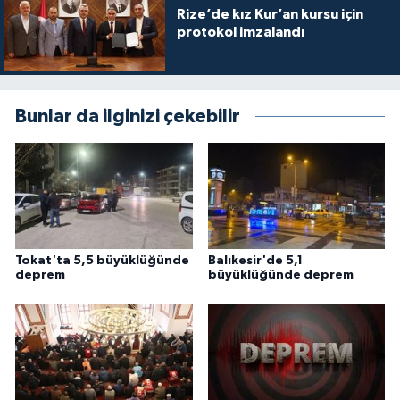
Rize’de kız Kur’an kursu için
Karaman Müftülüğü
protokol imzalandı
Kars Müftülüğü
Bunlar da ilginizi çekebilir
Kastamonu Müftülüğü
Kayseri Müftülüğü
Kilis Müftülüğü
Kırıkkale Müftülüğü
Tokat'ta 5,5 büyüklüğünde
Balıkesir'de 5,1
deprem
büyüklüğünde deprem
Kırklareli Müftülüğü
Kırşehir Müftülüğü
Kocaeli Müftülüğü