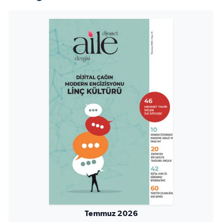
Sivas Müftülüğü
Şanlıurfa Müftülüğü
Şırnak Müftülüğü
Tekirdağ Müftülüğü
Tokat Müftülüğü
Trabzon Müftülüğü
Tunceli Müftülüğü
Uşak Müftülüğü
Van Müftülüğü
Temmuz 2026