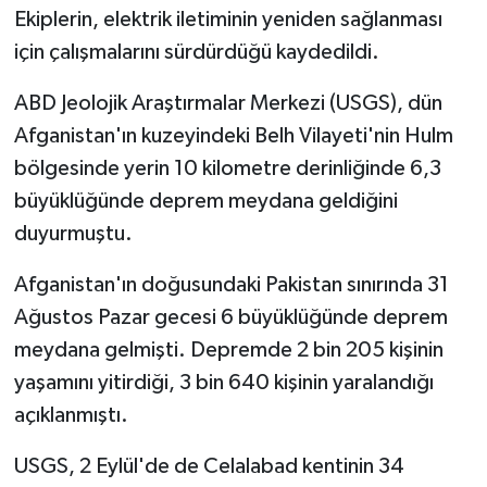
Diyarbakır Müftülüğü
İhtida Haberleri
Ekiplerin, elektrik iletiminin yeniden sağlanması
için çalışmalarını sürdürdüğü kaydedildi.
Düzce Müftülüğü
YAŞAM
ABD Jeolojik Araştırmalar Merkezi (USGS), dün
Edirne Müftülüğü
Afganistan'ın kuzeyindeki Belh Vilayeti'nin Hulm
bölgesinde yerin 10 kilometre derinliğinde 6,3
Elazığ Müftülüğü
büyüklüğünde deprem meydana geldiğini
Erzincan Müftülüğü
duyurmuştu.
Afganistan'ın doğusundaki Pakistan sınırında 31
Erzurum Müftülüğü
Ağustos Pazar gecesi 6 büyüklüğünde deprem
Eskişehir Müftülüğü
meydana gelmişti. Depremde 2 bin 205 kişinin
yaşamını yitirdiği, 3 bin 640 kişinin yaralandığı
Gaziantep Müftülüğü
açıklanmıştı.
Giresun Müftülüğü
USGS, 2 Eylül'de de Celalabad kentinin 34