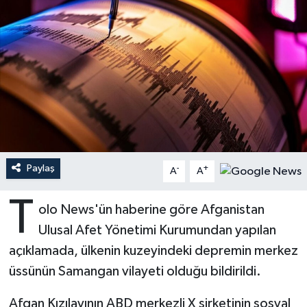
Ardahan Müftülüğü
Kudüs
Hutbeler
Artvin Müftülüğü
Kurban
DİYANET AKADEMİ
Aydın Müftülüğü
Mukabele
DİYANET GENÇLİK
Balıkesir Müftülüğü
Peygamberimizin Hayatı
DİYANET RADYO/TV
Bartın Müftülüğü
Ramazan
DEPREM
Paylaş
-
+
A
A
Batman Müftülüğü
Sahabeler
Dünya
T
olo News'ün haberine göre Afganistan
Ulusal Afet Yönetimi Kurumundan yapılan
Bayburt Müftülüğü
Zekat
Eğitim
açıklamada, ülkenin kuzeyindeki depremin merkez
Bilecik Müftülüğü
Kültür-Sanat
üssünün Samangan vilayeti olduğu bildirildi.
Afgan Kızılayının ABD merkezli X şirketinin sosyal
Bingöl Müftülüğü
Aile