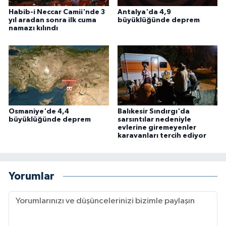
Habib-i Neccar Camii'nde 3
Antalya'da 4,9
Konya Müftülüğü
yıl aradan sonra ilk cuma
büyüklüğünde deprem
namazı kılındı
Kütahya Müftülüğü
Malatya Müftülüğü
Manisa Müftülüğü
Osmaniye'de 4,4
Balıkesir Sındırgı'da
büyüklüğünde deprem
sarsıntılar nedeniyle
Mardin Müftülüğü
evlerine giremeyenler
karavanları tercih ediyor
Mersin Müftülüğü
Muğla Müftülüğü
Yorumlar
Muş Müftülüğü
Nevşehir Müftülüğü