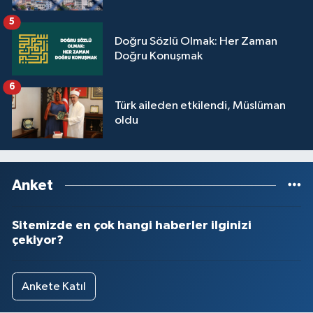
5
Doğru Sözlü Olmak: Her Zaman
Doğru Konuşmak
6
Türk aileden etkilendi, Müslüman
oldu
Anket
Sitemizde en çok hangi haberler ilginizi
çekiyor?
Ankete Katıl