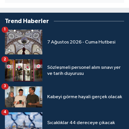
Yalova Müftülüğü
Trend Haberler
Yozgat Müftülüğü
1
Zonguldak Müftülüğü
7 Ağustos 2026 - Cuma Hutbesi
2
Sözleşmeli personel alım sınavı yer
ve tarih duyurusu
3
Kabeyi görme hayali gerçek olacak
4
Sıcaklıklar 44 dereceye çıkacak