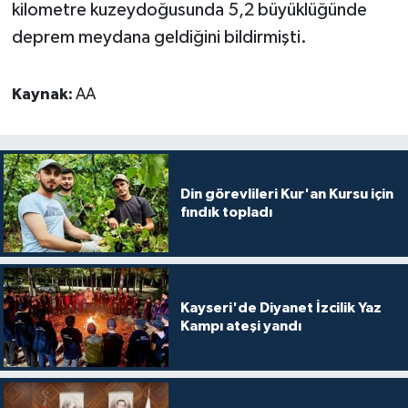
kilometre kuzeydoğusunda 5,2 büyüklüğünde
Gümüşhane Müftülüğü
deprem meydana geldiğini bildirmişti.
Hakkari Müftülüğü
Kaynak:
AA
Hatay Müftülüğü
Iğdır Müftülüğü
Din görevlileri Kur'an Kursu için
Isparta Müftülüğü
fındık topladı
İstanbul Müftülüğü
İzmir Müftülüğü
Kayseri'de Diyanet İzcilik Yaz
Kampı ateşi yandı
Kahramanmaraş Müftülüğü
Karabük Müftülüğü