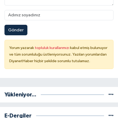
Niğde Müftülüğü
Ordu Müftülüğü
Gönder
Osmaniye Müftülüğü
Yorum yazarak
topluluk kurallarımızı
kabul etmiş bulunuyor
Rize Müftülüğü
ve tüm sorumluluğu üstleniyorsunuz. Yazılan yorumlardan
DiyanetHaber hiçbir şekilde sorumlu tutulamaz.
Sakarya Müftülüğü
Samsun Müftülüğü
Siirt Müftülüğü
Yükleniyor...
Sinop Müftülüğü
E-Dergiler