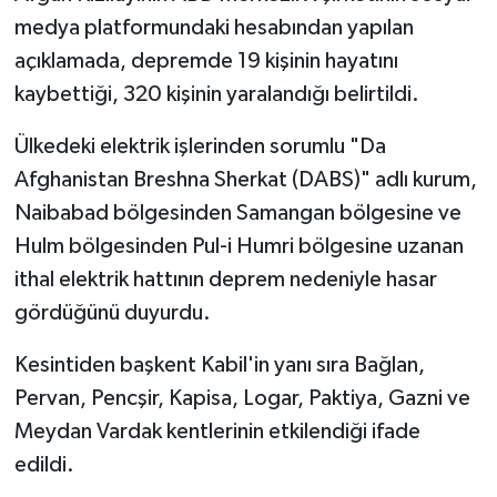
medya platformundaki hesabından yapılan
Bitlis Müftülüğü
Sağlık
açıklamada, depremde 19 kişinin hayatını
kaybettiği, 320 kişinin yaralandığı belirtildi.
Bolu Müftülüğü
Makaleler
Ülkedeki elektrik işlerinden sorumlu "Da
Burdur Müftülüğü
Ekonomi
Afghanistan Breshna Sherkat (DABS)" adlı kurum,
Naibabad bölgesinden Samangan bölgesine ve
Bursa Müftülüğü
Duyurular
Hulm bölgesinden Pul-i Humri bölgesine uzanan
ithal elektrik hattının deprem nedeniyle hasar
Çanakkale Müftülüğü
Podcast
gördüğünü duyurdu.
Çankırı Müftülüğü
Bilim, Teknoloji
Kesintiden başkent Kabil'in yanı sıra Bağlan,
Çorum Müftülüğü
Biyografiler
Pervan, Pencşir, Kapisa, Logar, Paktiya, Gazni ve
Meydan Vardak kentlerinin etkilendiği ifade
Denizli Müftülüğü
Diyanet TV
edildi.