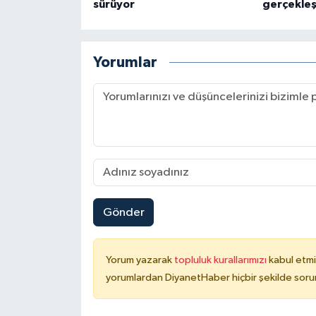
sürüyor
gerçekleşt
Konya Müftülüğü
Yorumlar
Kütahya Müftülüğü
Malatya Müftülüğü
Manisa Müftülüğü
Mardin Müftülüğü
Mersin Müftülüğü
Gönder
Muğla Müftülüğü
Yorum yazarak
topluluk kurallarımızı
kabul etmi
yorumlardan DiyanetHaber hiçbir şekilde soru
Muş Müftülüğü
Nevşehir Müftülüğü