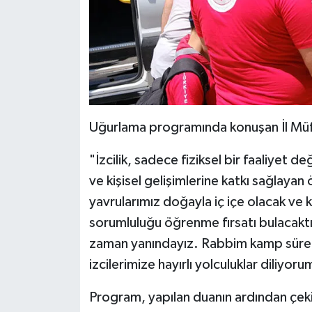
Diyarbakır Müftülüğü
İhtida Haberleri
Düzce Müftülüğü
YAŞAM
Edirne Müftülüğü
Elazığ Müftülüğü
Uğurlama programında konuşan İl Müft
Erzincan Müftülüğü
"İzcilik, sadece fiziksel bir faaliyet 
ve kişisel gelişimlerine katkı sağlaya
Erzurum Müftülüğü
yavrularımız doğayla iç içe olacak ve ka
Eskişehir Müftülüğü
sorumluluğu öğrenme fırsatı bulacaktır.
zaman yanındayız. Rabbim kamp süreci
Gaziantep Müftülüğü
izcilerimize hayırlı yolculuklar diliyoru
Giresun Müftülüğü
Program, yapılan duanın ardından çekil