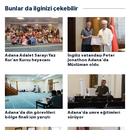
Bunlar da ilginizi çekebilir
Konya Müftülüğü
Kütahya Müftülüğü
Malatya Müftülüğü
Adana Adalet Sarayı Yaz
İngiliz vatandaşı Peter
Manisa Müftülüğü
Kur’an Kursu heyecanı
Jonathon Adana'da
Müslüman oldu
Mardin Müftülüğü
Mersin Müftülüğü
Muğla Müftülüğü
Adana’da din görevlileri
Adana’da umre eğitimleri
Muş Müftülüğü
bölge finali için yarıştı
sürüyor
Nevşehir Müftülüğü