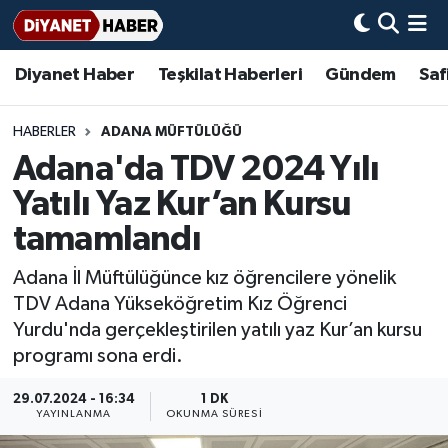
Diyanet Haber
Teşkilat Haberleri
Gündem
Saf
Diyanet Haber
Adana Müftülüğü
Bir Ayet
Aile Dergisi
İmam Hatip Okulları
Başmakale
Hadis-i Şerifler
Nöbetçi Eczaneler
Teşkilat Haberleri
Adıyaman Müftülüğü
Bir Hikaye
Aylık Dergi
Hayat Okumaları
Hava Durumu
HABERLER
ADANA MÜFTÜLÜĞÜ
Adana'da TDV 2024 Yılı
Afyonkarahisar Müftülüğü
Gündem
Biyografiler
Ankara Namaz Vakitleri
Yatılı Yaz Kur’an Kursu
Ağrı Müftülüğü
#Keşfet
Dini kavramlar
Trafik Durumu
tamamlandı
Adana İl Müftülüğünce kız öğrencilere yönelik
Aksaray Müftülüğü
Diyanet Bilgi
Basında Bugün
Süper Lig Puan Durumu ve Fikstür
TDV Adana Yükseköğretim Kız Öğrenci
Yurdu'nda gerçekleştirilen yatılı yaz Kur’an kursu
Amasya Müftülüğü
Diyanet Takvimi
DİYANET eKİTAP
Tüm Manşetler
programı sona erdi.
Ankara Müftülüğü
Dualar
Diyanet Dergi
Son Dakika Haberleri
29.07.2024 - 16:34
1 DK
YAYINLANMA
OKUNMA SÜRESI
Antalya Müftülüğü
Hadislerle İslam
TDV
Haber Arşivi