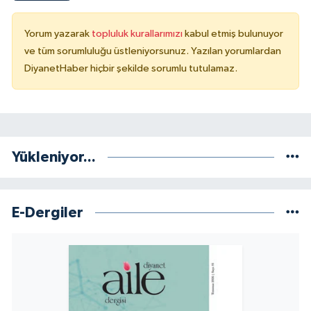
Sivas Müftülüğü
Yorum yazarak
topluluk kurallarımızı
kabul etmiş bulunuyor
Şanlıurfa Müftülüğü
ve tüm sorumluluğu üstleniyorsunuz. Yazılan yorumlardan
DiyanetHaber hiçbir şekilde sorumlu tutulamaz.
Şırnak Müftülüğü
Tekirdağ Müftülüğü
Tokat Müftülüğü
Yükleniyor...
Trabzon Müftülüğü
E-Dergiler
Tunceli Müftülüğü
Uşak Müftülüğü
Van Müftülüğü