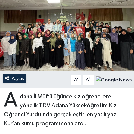
Ardahan Müftülüğü
Kudüs
Hutbeler
Artvin Müftülüğü
Kurban
DİYANET AKADEMİ
Aydın Müftülüğü
Mukabele
DİYANET GENÇLİK
Balıkesir Müftülüğü
Peygamberimizin Hayatı
DİYANET RADYO/TV
Bartın Müftülüğü
Ramazan
DEPREM
Paylaş
-
+
A
A
Batman Müftülüğü
Sahabeler
Dünya
A
dana İl Müftülüğünce kız öğrencilere
Bayburt Müftülüğü
Zekat
Eğitim
yönelik TDV Adana Yükseköğretim Kız
Öğrenci Yurdu'nda gerçekleştirilen yatılı yaz
Bilecik Müftülüğü
Kültür-Sanat
Kur’an kursu programı sona erdi.
Bingöl Müftülüğü
Aile