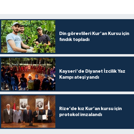
Karaman Müftülüğü
Kars Müftülüğü
Din görevlileri Kur'an Kursu için
Kastamonu Müftülüğü
fındık topladı
Kayseri Müftülüğü
Kilis Müftülüğü
Kayseri'de Diyanet İzcilik Yaz
Kampı ateşi yandı
Kırıkkale Müftülüğü
Kırklareli Müftülüğü
Rize’de kız Kur’an kursu için
protokol imzalandı
Kırşehir Müftülüğü
Kocaeli Müftülüğü