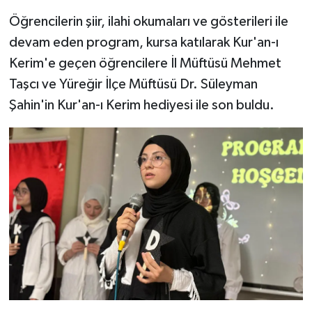
Gümüşhane Müftülüğü
Öğrencilerin şiir, ilahi okumaları ve gösterileri ile
devam eden program, kursa katılarak Kur'an-ı
Hakkari Müftülüğü
Kerim'e geçen öğrencilere İl Müftüsü Mehmet
Hatay Müftülüğü
Taşcı ve Yüreğir İlçe Müftüsü Dr. Süleyman
Şahin'in Kur'an-ı Kerim hediyesi ile son buldu.
Iğdır Müftülüğü
Isparta Müftülüğü
İstanbul Müftülüğü
İzmir Müftülüğü
Kahramanmaraş Müftülüğü
Karabük Müftülüğü