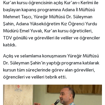
Kur'an kursu öğrencisinin açılış Kur'an-ı Kerîmi ile
başlayan kapanış programına Adana İl Müftüsü
Bitlis Müftülüğü
Sağlık
Mehmet Taşcı, Yüreğir Müftüsü Dr. Süleyman
Bolu Müftülüğü
Makaleler
Şahin, Adana Yükseköğretim Kız Öğrenci Yurdu
Müdürü Emel Yuvalı, Kur'an kursu öğreticileri,
Burdur Müftülüğü
Ekonomi
TDV gönüllü ve görevlileri ile veliler ve öğrenciler
katıldı.
Bursa Müftülüğü
Duyurular
Açılış ve selamlama konuşmasını Yüreğir Müftüsü
Çanakkale Müftülüğü
Podcast
Dr. Süleyman Şahin'in yaptığı programa katılarak
kursun tüm süreçlerinde görev alan görevlileri,
Çankırı Müftülüğü
Bilim, Teknoloji
öğrencileri ve velileri tebrik etti.
Çorum Müftülüğü
Biyografiler
Denizli Müftülüğü
Diyanet TV