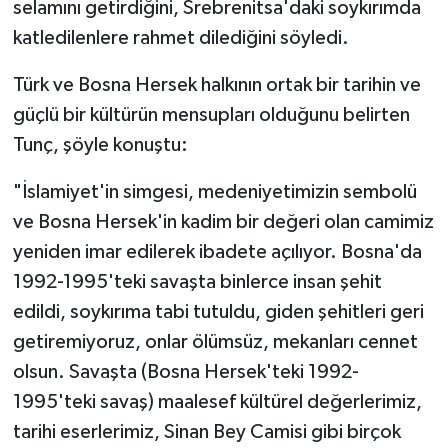
selamını getirdiğini, Srebrenitsa'daki soykırımda
Diyarbakır Müftülüğü
İhtida Haberleri
katledilenlere rahmet dilediğini söyledi.
Düzce Müftülüğü
YAŞAM
Türk ve Bosna Hersek halkının ortak bir tarihin ve
Edirne Müftülüğü
güçlü bir kültürün mensupları olduğunu belirten
Tunç, şöyle konuştu:
Elazığ Müftülüğü
"İslamiyet'in simgesi, medeniyetimizin sembolü
Erzincan Müftülüğü
ve Bosna Hersek'in kadim bir değeri olan camimiz
yeniden imar edilerek ibadete açılıyor. Bosna'da
Erzurum Müftülüğü
1992-1995'teki savaşta binlerce insan şehit
edildi, soykırıma tabi tutuldu, giden şehitleri geri
Eskişehir Müftülüğü
getiremiyoruz, onlar ölümsüz, mekanları cennet
Gaziantep Müftülüğü
olsun. Savaşta (Bosna Hersek'teki 1992-
1995'teki savaş) maalesef kültürel değerlerimiz,
Giresun Müftülüğü
tarihi eserlerimiz, Sinan Bey Camisi gibi birçok