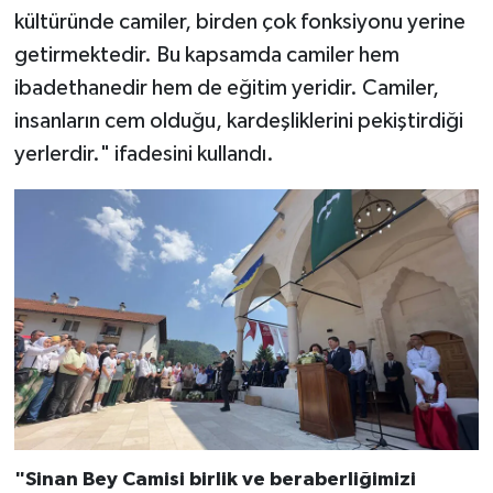
kültüründe camiler, birden çok fonksiyonu yerine
Karaman Müftülüğü
getirmektedir. Bu kapsamda camiler hem
ibadethanedir hem de eğitim yeridir. Camiler,
Kars Müftülüğü
insanların cem olduğu, kardeşliklerini pekiştirdiği
Kastamonu Müftülüğü
yerlerdir." ifadesini kullandı.
Kayseri Müftülüğü
Kilis Müftülüğü
Kırıkkale Müftülüğü
Kırklareli Müftülüğü
Kırşehir Müftülüğü
"Sinan Bey Camisi birlik ve beraberliğimizi
Kocaeli Müftülüğü