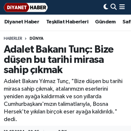
Diyanet Haber
Teşkilat Haberleri
Gündem
Saf
Diyanet Haber
Adana Müftülüğü
Bir Ayet
Aile Dergisi
İmam Hatip Okulları
Başmakale
Hadis-i Şerifler
Nöbetçi Eczaneler
Teşkilat Haberleri
Adıyaman Müftülüğü
Bir Hikaye
Aylık Dergi
Hayat Okumaları
Hava Durumu
HABERLER
DÜNYA
Adalet Bakanı Tunç: Bize
Afyonkarahisar Müftülüğü
Gündem
Biyografiler
Ankara Namaz Vakitleri
düşen bu tarihi mirasa
Ağrı Müftülüğü
#Keşfet
Dini kavramlar
Trafik Durumu
sahip çıkmak
Adalet Bakanı Yılmaz Tunç, "Bize düşen bu tarihi
Aksaray Müftülüğü
Diyanet Bilgi
Basında Bugün
Süper Lig Puan Durumu ve Fikstür
mirasa sahip çıkmak, atalarımızın eserlerini
yeniden ayağa kaldırmak ve son yıllarda
Amasya Müftülüğü
Diyanet Takvimi
DİYANET eKİTAP
Tüm Manşetler
Cumhurbaşkanı'mızın talimatlarıyla, Bosna
Hersek'te yıkılan birçok eser ayağa kaldırıldı."
Ankara Müftülüğü
Dualar
Diyanet Dergi
Son Dakika Haberleri
dedi.
Antalya Müftülüğü
Hadislerle İslam
TDV
Haber Arşivi