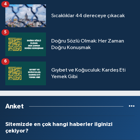
4
Sıcaklıklar 44 dereceye çıkacak
5
Doğru Sözlü Olmak: Her Zaman
Doğru Konuşmak
6
Gıybet ve Koğuculuk: Kardeş Eti
Yemek Gibi
Anket
Sitemizde en çok hangi haberler ilginizi
çekiyor?