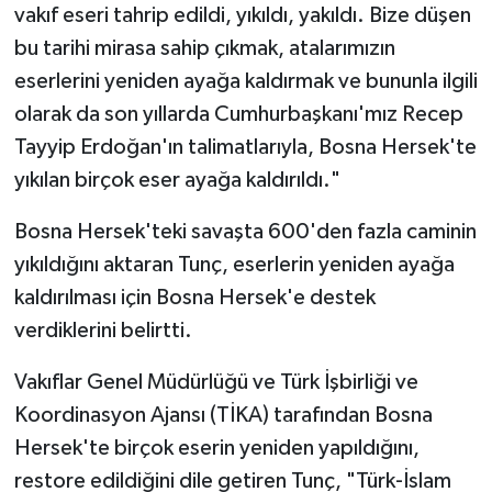
vakıf eseri tahrip edildi, yıkıldı, yakıldı. Bize düşen
Gümüşhane Müftülüğü
bu tarihi mirasa sahip çıkmak, atalarımızın
Hakkari Müftülüğü
eserlerini yeniden ayağa kaldırmak ve bununla ilgili
olarak da son yıllarda Cumhurbaşkanı'mız Recep
Hatay Müftülüğü
Tayyip Erdoğan'ın talimatlarıyla, Bosna Hersek'te
yıkılan birçok eser ayağa kaldırıldı."
Iğdır Müftülüğü
Bosna Hersek'teki savaşta 600'den fazla caminin
Isparta Müftülüğü
yıkıldığını aktaran Tunç, eserlerin yeniden ayağa
kaldırılması için Bosna Hersek'e destek
İstanbul Müftülüğü
verdiklerini belirtti.
İzmir Müftülüğü
Vakıflar Genel Müdürlüğü ve Türk İşbirliği ve
Kahramanmaraş Müftülüğü
Koordinasyon Ajansı (TİKA) tarafından Bosna
Hersek'te birçok eserin yeniden yapıldığını,
Karabük Müftülüğü
restore edildiğini dile getiren Tunç, "Türk-İslam