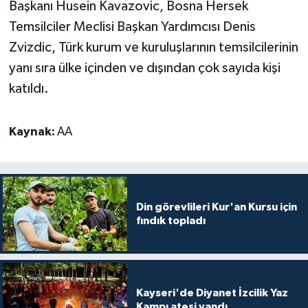
Başkanı Husein Kavazovic, Bosna Hersek
Sivas Müftülüğü
Temsilciler Meclisi Başkan Yardımcısı Denis
Şanlıurfa Müftülüğü
Zvizdic, Türk kurum ve kuruluşlarının temsilcilerinin
yanı sıra ülke içinden ve dışından çok sayıda kişi
Şırnak Müftülüğü
katıldı.
Tekirdağ Müftülüğü
Kaynak:
AA
Tokat Müftülüğü
Trabzon Müftülüğü
Din görevlileri Kur'an Kursu için
Tunceli Müftülüğü
fındık topladı
Uşak Müftülüğü
Van Müftülüğü
Kayseri'de Diyanet İzcilik Yaz
Kampı ateşi yandı