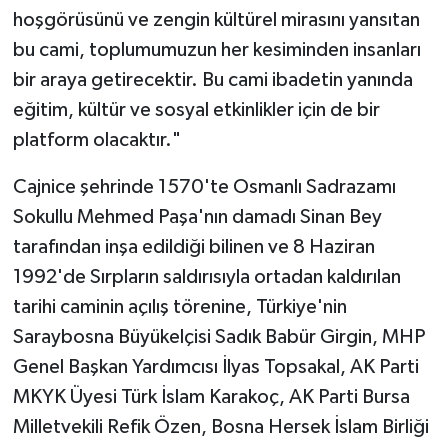
hoşgörüsünü ve zengin kültürel mirasını yansıtan
bu cami, toplumumuzun her kesiminden insanları
Niğde Müftülüğü
bir araya getirecektir. Bu cami ibadetin yanında
Ordu Müftülüğü
eğitim, kültür ve sosyal etkinlikler için de bir
platform olacaktır."
Osmaniye Müftülüğü
Cajnice şehrinde 1570'te Osmanlı Sadrazamı
Rize Müftülüğü
Sokullu Mehmed Paşa'nın damadı Sinan Bey
tarafından inşa edildiği bilinen ve 8 Haziran
Sakarya Müftülüğü
1992'de Sırpların saldırısıyla ortadan kaldırılan
tarihi caminin açılış törenine, Türkiye'nin
Samsun Müftülüğü
Saraybosna Büyükelçisi Sadık Babür Girgin, MHP
Siirt Müftülüğü
Genel Başkan Yardımcısı İlyas Topsakal, AK Parti
MKYK Üyesi Türk İslam Karakoç, AK Parti Bursa
Sinop Müftülüğü
Milletvekili Refik Özen, Bosna Hersek İslam Birliği