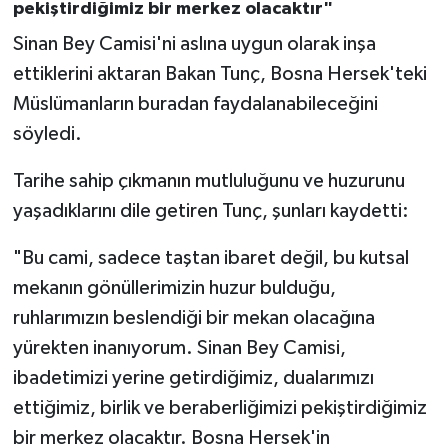
pekiştirdiğimiz bir merkez olacaktır"
Konya Müftülüğü
Sinan Bey Camisi'ni aslına uygun olarak inşa
ettiklerini aktaran Bakan Tunç, Bosna Hersek'teki
Kütahya Müftülüğü
Müslümanların buradan faydalanabileceğini
söyledi.
Malatya Müftülüğü
Tarihe sahip çıkmanın mutluluğunu ve huzurunu
Manisa Müftülüğü
yaşadıklarını dile getiren Tunç, şunları kaydetti:
Mardin Müftülüğü
"Bu cami, sadece taştan ibaret değil, bu kutsal
mekanın gönüllerimizin huzur bulduğu,
Mersin Müftülüğü
ruhlarımızın beslendiği bir mekan olacağına
Muğla Müftülüğü
yürekten inanıyorum. Sinan Bey Camisi,
ibadetimizi yerine getirdiğimiz, dualarımızı
Muş Müftülüğü
ettiğimiz, birlik ve beraberliğimizi pekiştirdiğimiz
bir merkez olacaktır. Bosna Hersek'in
Nevşehir Müftülüğü