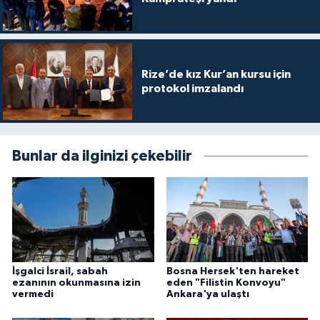
Yalova Müftülüğü
Yozgat Müftülüğü
Rize’de kız Kur’an kursu için
Zonguldak Müftülüğü
protokol imzalandı
Bunlar da ilginizi çekebilir
İşgalci İsrail, sabah
Bosna Hersek'ten hareket
ezanının okunmasına izin
eden "Filistin Konvoyu"
vermedi
Ankara'ya ulaştı