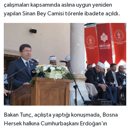
çalışmaları kapsamında aslına uygun yeniden
yapılan Sinan Bey Camisi törenle ibadete açıldı.
Bitlis Müftülüğü
Sağlık
Bolu Müftülüğü
Makaleler
Burdur Müftülüğü
Ekonomi
Bursa Müftülüğü
Duyurular
Çanakkale Müftülüğü
Podcast
Çankırı Müftülüğü
Bilim, Teknoloji
Çorum Müftülüğü
Biyografiler
Bakan Tunç, açılışta yaptığı konuşmada, Bosna
Denizli Müftülüğü
Diyanet TV
Hersek halkına Cumhurbaşkanı Erdoğan'ın