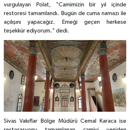
vurgulayan Polat, "Camimizin bir yıl içinde
restoresi tamamlandı. Bugün de cuma namazı ile
Bitlis Müftülüğü
Sağlık
açılışını yapacağız. Emeği geçen herkese
Bolu Müftülüğü
Makaleler
teşekkür ediyorum." dedi.
Burdur Müftülüğü
Ekonomi
Bursa Müftülüğü
Duyurular
Çanakkale Müftülüğü
Podcast
Çankırı Müftülüğü
Bilim, Teknoloji
Çorum Müftülüğü
Biyografiler
Denizli Müftülüğü
Diyanet TV
Sivas Vakıflar Bölge Müdürü Cemal Karaca ise
restorasyonu tamamlanan camiyi yeniden