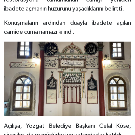
Diyarbakır Müftülüğü
İhtida Haberleri
ibadete açmanın huzurunu yaşadıklarını belirtti.
Düzce Müftülüğü
YAŞAM
Konuşmaların ardından duayla ibadete açılan
camide cuma namazı kılındı.
Edirne Müftülüğü
Elazığ Müftülüğü
Erzincan Müftülüğü
Erzurum Müftülüğü
Eskişehir Müftülüğü
Gaziantep Müftülüğü
Giresun Müftülüğü
Açılışa, Yozgat Belediye Başkanı Celal Köse,