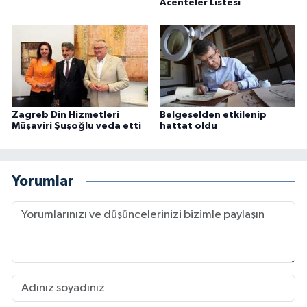
Acenteler Listesi
Konya Müftülüğü
Kütahya Müftülüğü
Malatya Müftülüğü
Zagreb Din Hizmetleri
Belgeselden etkilenip
Müşaviri Şuşoğlu veda etti
hattat oldu
Manisa Müftülüğü
Mardin Müftülüğü
Yorumlar
Mersin Müftülüğü
Muğla Müftülüğü
Muş Müftülüğü
Nevşehir Müftülüğü