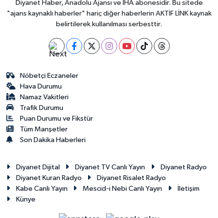
Diyanet Haber, Anadolu Ajansı ve İHA abonesidir. Bu sitede
"ajans kaynaklı haberler" hariç diğer haberlerin AKTİF LİNK kaynak
belirtilerek kullanılması serbesttir.
Nöbetçi Eczaneler
Hava Durumu
Namaz Vakitleri
Trafik Durumu
Puan Durumu ve Fikstür
Tüm Manşetler
Son Dakika Haberleri
Diyanet Dijital
Diyanet TV Canlı Yayın
Diyanet Radyo
Diyanet Kuran Radyo
Diyanet Risalet Radyo
Kabe Canlı Yayın
Mescid-i Nebi Canlı Yayın
İletişim
Künye