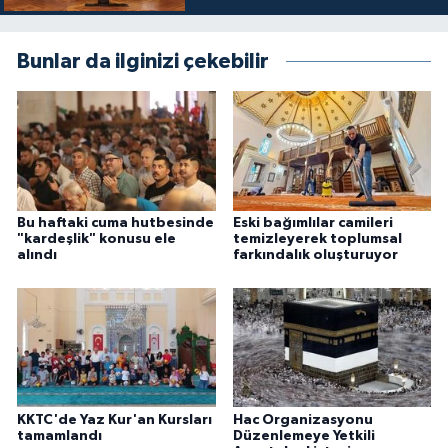
Karaman Müftülüğü
Bunlar da ilginizi çekebilir
Kars Müftülüğü
Kastamonu Müftülüğü
Kayseri Müftülüğü
Bu haftaki cuma hutbesinde
Eski bağımlılar camileri
Kilis Müftülüğü
"kardeşlik" konusu ele
temizleyerek toplumsal
alındı
farkındalık oluşturuyor
Kırıkkale Müftülüğü
Kırklareli Müftülüğü
Kırşehir Müftülüğü
KKTC'de Yaz Kur'an Kursları
Hac Organizasyonu
Kocaeli Müftülüğü
tamamlandı
Düzenlemeye Yetkili