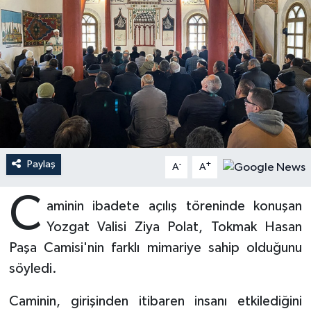
Ardahan Müftülüğü
Kudüs
Hutbeler
Artvin Müftülüğü
Kurban
DİYANET AKADEMİ
Aydın Müftülüğü
Mukabele
DİYANET GENÇLİK
Balıkesir Müftülüğü
Peygamberimizin Hayatı
DİYANET RADYO/TV
Paylaş
-
+
Bartın Müftülüğü
Ramazan
DEPREM
A
A
C
Batman Müftülüğü
Sahabeler
Dünya
aminin ibadete açılış töreninde konuşan
Yozgat Valisi Ziya Polat, Tokmak Hasan
Bayburt Müftülüğü
Zekat
Eğitim
Paşa Camisi'nin farklı mimariye sahip olduğunu
söyledi.
Bilecik Müftülüğü
Kültür-Sanat
Caminin, girişinden itibaren insanı etkilediğini
Bingöl Müftülüğü
Aile