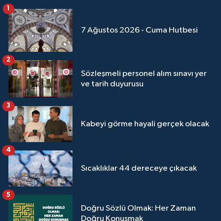
1
Yalova Müftülüğü
7 Ağustos 2026 - Cuma Hutbesi
Yozgat Müftülüğü
2
Zonguldak Müftülüğü
Sözleşmeli personel alım sınavı yer
ve tarih duyurusu
3
Kabeyi görme hayali gerçek olacak
4
Sıcaklıklar 44 dereceye çıkacak
5
Doğru Sözlü Olmak: Her Zaman
Doğru Konuşmak