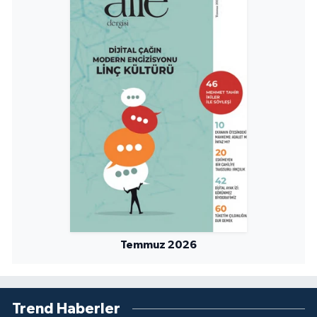
Sivas Müftülüğü
Şanlıurfa Müftülüğü
Şırnak Müftülüğü
Tekirdağ Müftülüğü
Tokat Müftülüğü
Trabzon Müftülüğü
Tunceli Müftülüğü
Temmuz 2026
Uşak Müftülüğü
Van Müftülüğü
Trend Haberler