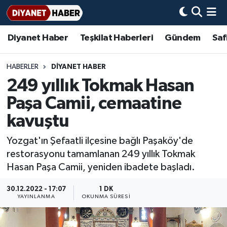
Diyanet Haber
Teşkilat Haberleri
Gündem
Saf
Diyanet Haber
Adana Müftülüğü
Bir Ayet
Aile Dergisi
İmam Hatip Okulları
Başmakale
Hadis-i Şerifler
Nöbetçi Eczaneler
Teşkilat Haberleri
Adıyaman Müftülüğü
Bir Hikaye
Aylık Dergi
Hayat Okumaları
Hava Durumu
HABERLER
DİYANET HABER
249 yıllık Tokmak Hasan
Afyonkarahisar Müftülüğü
Gündem
Biyografiler
Ankara Namaz Vakitleri
Paşa Camii, cemaatine
Ağrı Müftülüğü
#Keşfet
Dini kavramlar
Trafik Durumu
kavuştu
Yozgat'ın Şefaatli ilçesine bağlı Paşaköy'de
Aksaray Müftülüğü
Diyanet Bilgi
Basında Bugün
Süper Lig Puan Durumu ve Fikstür
restorasyonu tamamlanan 249 yıllık Tokmak
Hasan Paşa Camii, yeniden ibadete başladı.
Amasya Müftülüğü
Diyanet Takvimi
DİYANET eKİTAP
Tüm Manşetler
30.12.2022 - 17:07
1 DK
Ankara Müftülüğü
Dualar
Diyanet Dergi
Son Dakika Haberleri
YAYINLANMA
OKUNMA SÜRESI
Antalya Müftülüğü
Hadislerle İslam
TDV
Haber Arşivi