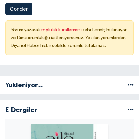
Gönder
Niğde Müftülüğü
Yorum yazarak
topluluk kurallarımızı
kabul etmiş bulunuyor
Ordu Müftülüğü
ve tüm sorumluluğu üstleniyorsunuz. Yazılan yorumlardan
DiyanetHaber hiçbir şekilde sorumlu tutulamaz.
Osmaniye Müftülüğü
Rize Müftülüğü
Sakarya Müftülüğü
Yükleniyor...
Samsun Müftülüğü
E-Dergiler
Siirt Müftülüğü
Sinop Müftülüğü