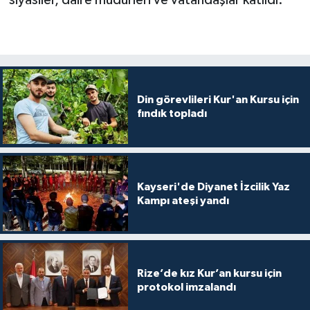
siyasiler, daire müdürleri ve vatandaşlar katıldı.
Gümüşhane Müftülüğü
Hakkari Müftülüğü
Hatay Müftülüğü
Din görevlileri Kur'an Kursu için
fındık topladı
Iğdır Müftülüğü
Isparta Müftülüğü
Kayseri'de Diyanet İzcilik Yaz
İstanbul Müftülüğü
Kampı ateşi yandı
İzmir Müftülüğü
Kahramanmaraş Müftülüğü
Rize’de kız Kur’an kursu için
protokol imzalandı
Karabük Müftülüğü