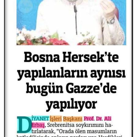
Konya Müftülüğü
Kütahya Müftülüğü
Malatya Müftülüğü
Manisa Müftülüğü
Mardin Müftülüğü
Mersin Müftülüğü
Muğla Müftülüğü
Muş Müftülüğü
Nevşehir Müftülüğü