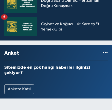
Doğru Sözlü Olmak: Her Zaman
Doğru Konuşmak
6
Gıybet ve Koğuculuk: Kardeş Eti
Yemek Gibi
Anket
Sitemizde en çok hangi haberler ilginizi
çekiyor?
Ankete Katıl