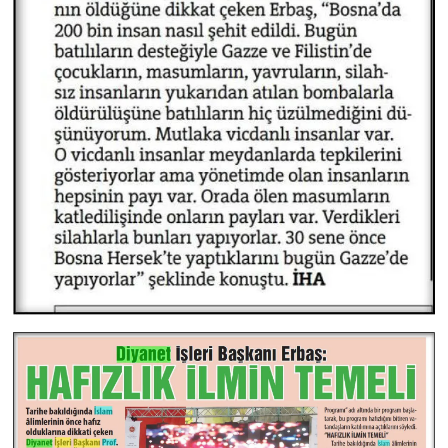
Sivas Müftülüğü
Şanlıurfa Müftülüğü
Şırnak Müftülüğü
Tekirdağ Müftülüğü
Tokat Müftülüğü
Trabzon Müftülüğü
Tunceli Müftülüğü
Uşak Müftülüğü
Van Müftülüğü