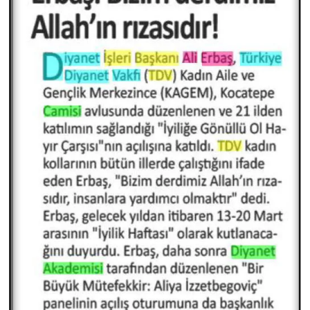
Gümüşhane Müftülüğü
Hakkari Müftülüğü
Hatay Müftülüğü
Iğdır Müftülüğü
Isparta Müftülüğü
İstanbul Müftülüğü
İzmir Müftülüğü
Kahramanmaraş Müftülüğü
Karabük Müftülüğü