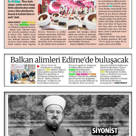
Yalova Müftülüğü
Yozgat Müftülüğü
Zonguldak Müftülüğü