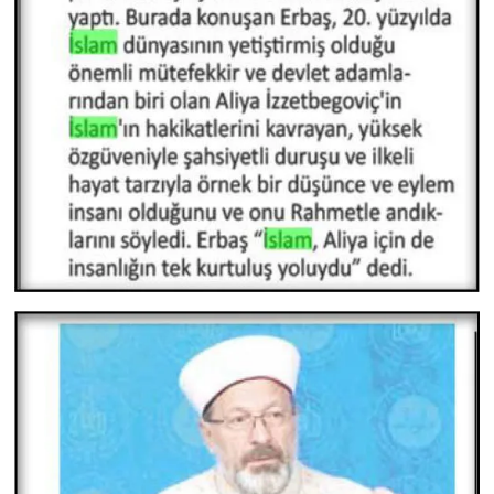
Karaman Müftülüğü
Kars Müftülüğü
Kastamonu Müftülüğü
Kayseri Müftülüğü
Kilis Müftülüğü
Kırıkkale Müftülüğü
Kırklareli Müftülüğü
Kırşehir Müftülüğü
Kocaeli Müftülüğü