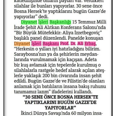
Niğde Müftülüğü
Ordu Müftülüğü
Osmaniye Müftülüğü
Rize Müftülüğü
Sakarya Müftülüğü
Samsun Müftülüğü
Siirt Müftülüğü
Sinop Müftülüğü