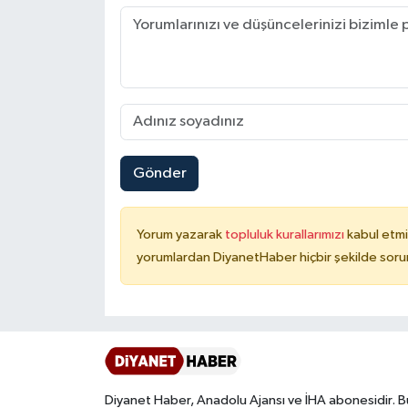
Konya Müftülüğü
Kütahya Müftülüğü
Malatya Müftülüğü
Gönder
Manisa Müftülüğü
Mardin Müftülüğü
Yorum yazarak
topluluk kurallarımızı
kabul etmi
yorumlardan DiyanetHaber hiçbir şekilde soru
Mersin Müftülüğü
Muğla Müftülüğü
Muş Müftülüğü
Diyanet Haber, Anadolu Ajansı ve İHA abonesidir. B
Nevşehir Müftülüğü