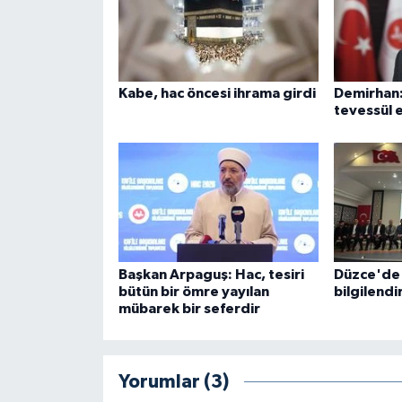
Karaman Müftülüğü
Kars Müftülüğü
Kabe, hac öncesi ihrama girdi
Demirhan:
tevessül 
Kastamonu Müftülüğü
Kayseri Müftülüğü
Kilis Müftülüğü
Kırıkkale Müftülüğü
Başkan Arpaguş: Hac, tesiri
Düzce'de 
bütün bir ömre yayılan
bilgilendir
Kırklareli Müftülüğü
mübarek bir seferdir
Kırşehir Müftülüğü
Yorumlar (3)
Kocaeli Müftülüğü