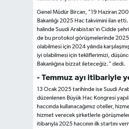
Genel Müdür Bircan, "19 Haziran 2004 
Bitlis Müftülüğü
Sağlık
Bakanlığı 2025 Hac takvimini ilan ett
Bolu Müftülüğü
Makaleler
halinde Suudi Arabistan'ın Cidde şehr
de bu protokol görüşmelerinde 2025
Burdur Müftülüğü
Ekonomi
olabilmesi için 2024 yılında karşılaş
iyi olabilmesi için tekliflerimizi, düşü
Bursa Müftülüğü
Duyurular
Bakanlığına bizzat ileteceğiz." dedi.
Çanakkale Müftülüğü
Podcast
- Temmuz ayı itibariyle y
Çankırı Müftülüğü
Bilim, Teknoloji
13 Ocak 2025 tarihinde ise Suudi Ara
düzenlenen Büyük Hac Kongresi yapıla
Çorum Müftülüğü
Biyografiler
haccında kullanacağımız oteller, hizm
hizmet verecek şirketlerle görüşmeleri
Denizli Müftülüğü
Diyanet TV
itibarıyla 2025 haccının ilk startını ver