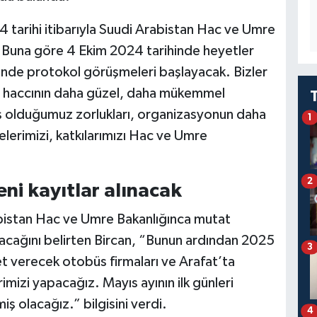
tarihi itibarıyla Suudi Arabistan Hac ve Umre
i. Buna göre 4 Ekim 2024 tarihinde heyetler
inde protokol görüşmeleri başlayacak. Bizler
 haccının daha güzel, daha mükemmel
mış olduğumuz zorlukları, organizasyonun daha
1
ncelerimizi, katkılarımızı Hac ve Umre
2
eni kayıtlar alınacak
bistan Hac ve Umre Bakanlığınca mutat
cağını belirten Bircan, “Bunun ardından 2025
3
et verecek otobüs firmaları ve Arafat’ta
mizi yapacağız. Mayıs ayının ilk günleri
miş olacağız.” bilgisini verdi.
4