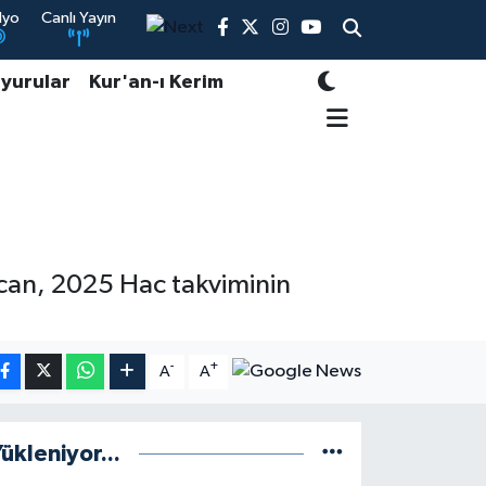
dyo
Canlı Yayın
yurular
Kur'an-ı Kerim
rcan, 2025 Hac takviminin
-
+
A
A
ükleniyor...