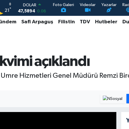
Foto Galeri
Videolar
Yazarlar
Ra
DOLAR
°
21
47,5894
0.08
EURO
ündem
Safi Arpaguş
Filistin
TDV
Hutbeler
Du
55,0398
-0.02
STERLİN
64,1581
0.16
GRAM ALTIN
6508.83
4.44
BİST100
kvimi açıklandı
13.703
11
ve Umre Hizmetleri Genel Müdürü Remzi Bi
Y