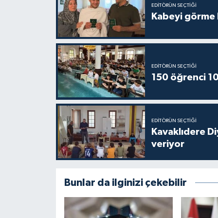
EDITÖRÜN SEÇTIĞI
Gümüşhane Müftülüğü
Kabeyi görme 
Hakkari Müftülüğü
Hatay Müftülüğü
EDITÖRÜN SEÇTIĞI
150 öğrenci 10
Iğdır Müftülüğü
Isparta Müftülüğü
EDITÖRÜN SEÇTIĞI
Kavaklıdere D
İstanbul Müftülüğü
veriyor
İzmir Müftülüğü
Bunlar da ilginizi çekebilir
Kahramanmaraş Müftülüğü
Karabük Müftülüğü