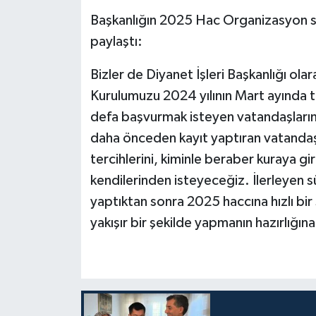
Diyarbakır Müftülüğü
İhtida Haberleri
Başkanlığın 2025 Hac Organizasyon s
Düzce Müftülüğü
YAŞAM
paylaştı:
Bizler de Diyanet İşleri Başkanlığı o
Edirne Müftülüğü
Kurulumuzu 2024 yılının Mart ayında to
Elazığ Müftülüğü
defa başvurmak isteyen vatandaşlarım
daha önceden kayıt yaptıran vatandaşlar
Erzincan Müftülüğü
tercihlerini, kiminle beraber kuraya gi
kendilerinden isteyeceğiz. İlerleyen s
Erzurum Müftülüğü
yaptıktan sonra 2025 haccına hızlı bir
Eskişehir Müftülüğü
yakışır bir şekilde yapmanın hazırlığın
Gaziantep Müftülüğü
Giresun Müftülüğü