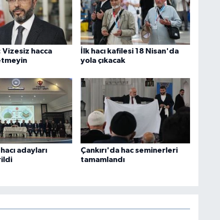
 Vizesiz hacca
İlk hacı kafilesi 18 Nisan'da
etmeyin
yola çıkacak
hacı adayları
Çankırı'da hac seminerleri
ildi
tamamlandı