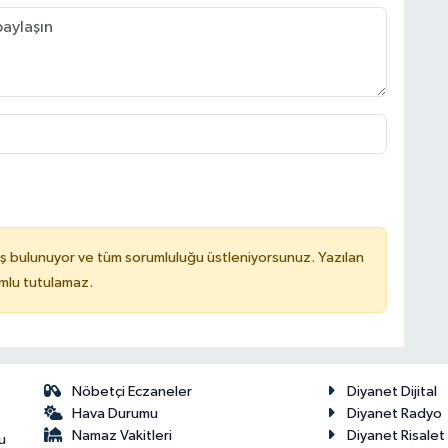
ş bulunuyor ve tüm sorumluluğu üstleniyorsunuz. Yazılan
mlu tutulamaz.
Nöbetçi Eczaneler
Diyanet Dijital
Hava Durumu
Diyanet Radyo
Namaz Vakitleri
Diyanet Risale
u