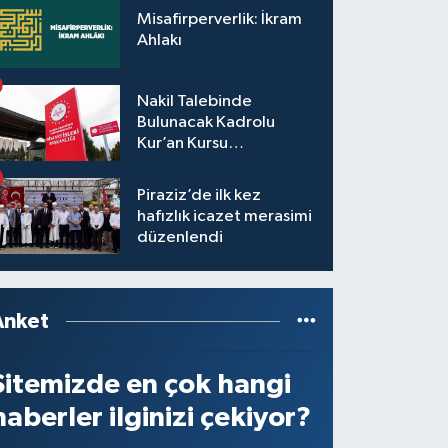
Misafirperverlik: İkram
Ahlakı
Nakil Talebinde
Bulunacak Kadrolu
Kur’an Kursu
Öğreticilerinin Başvuru,
Tercih ve Yerleştirme
Piraziz’de ilk kez
İşlemleri duyurusu
hafızlık icazet merasimi
düzenlendi
Anket
Sitemizde en çok hangi
haberler ilginizi çekiyor?