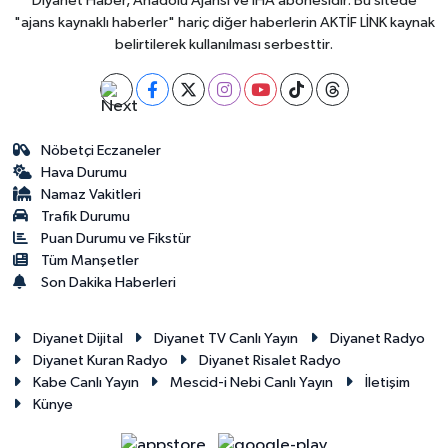
Diyanet Haber, Anadolu Ajansı ve İHA abonesidir. Bu sitede
Yalova Müftülüğü
"ajans kaynaklı haberler" hariç diğer haberlerin AKTİF LİNK kaynak
belirtilerek kullanılması serbesttir.
Yozgat Müftülüğü
Zonguldak Müftülüğü
Nöbetçi Eczaneler
Hava Durumu
Namaz Vakitleri
Trafik Durumu
Puan Durumu ve Fikstür
Tüm Manşetler
Son Dakika Haberleri
Diyanet Dijital
Diyanet TV Canlı Yayın
Diyanet Radyo
Diyanet Kuran Radyo
Diyanet Risalet Radyo
Kabe Canlı Yayın
Mescid-i Nebi Canlı Yayın
İletişim
Künye