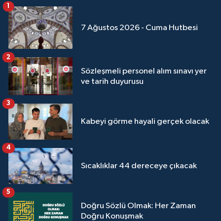
1
Niğde Müftülüğü
7 Ağustos 2026 - Cuma Hutbesi
Ordu Müftülüğü
2
Sözleşmeli personel alım sınavı yer
Osmaniye Müftülüğü
ve tarih duyurusu
Rize Müftülüğü
3
Kabeyi görme hayali gerçek olacak
Sakarya Müftülüğü
4
Samsun Müftülüğü
Sıcaklıklar 44 dereceye çıkacak
Siirt Müftülüğü
5
Sinop Müftülüğü
Doğru Sözlü Olmak: Her Zaman
Doğru Konuşmak