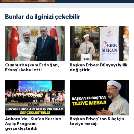
Diyarbakır Müftülüğü
İhtida Haberleri
Bunlar da ilginizi çekebilir
Düzce Müftülüğü
YAŞAM
Edirne Müftülüğü
Elazığ Müftülüğü
Erzincan Müftülüğü
Cumhurbaşkanı Erdoğan,
Başkan Erbaş: Dünyayı iyilik
Erbaş’ı kabul etti
değiştirir
Erzurum Müftülüğü
Eskişehir Müftülüğü
Gaziantep Müftülüğü
Ankara'da "Kur’an Kursları
Başkan Erbaş'tan Kılıç için
Giresun Müftülüğü
Açılış Programı"
taziye mesajı
gerçekleştirildi