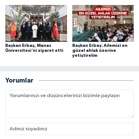
Gümüşhane Müftülüğü
Hakkari Müftülüğü
Hatay Müftülüğü
Başkan Erbaş, Manas
Başkan Erbaş: Ailemizi en
Üniversitesi'ni ziyaret etti
güzel ahlak üzerine
Iğdır Müftülüğü
yetiştirelim
Isparta Müftülüğü
Yorumlar
İstanbul Müftülüğü
İzmir Müftülüğü
Kahramanmaraş Müftülüğü
Karabük Müftülüğü