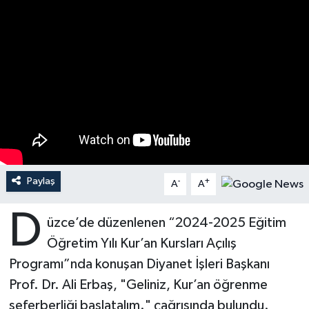
Ardahan Müftülüğü
Kudüs
Hutbeler
Artvin Müftülüğü
Kurban
DİYANET AKADEMİ
Aydın Müftülüğü
Mukabele
DİYANET GENÇLİK
Balıkesir Müftülüğü
Peygamberimizin Hayatı
DİYANET RADYO/TV
Bartın Müftülüğü
Ramazan
DEPREM
Paylaş
-
+
A
A
Batman Müftülüğü
Sahabeler
Dünya
D
üzce’de düzenlenen “2024-2025 Eğitim
Bayburt Müftülüğü
Zekat
Eğitim
Öğretim Yılı Kur’an Kursları Açılış
Programı”nda konuşan Diyanet İşleri Başkanı
Bilecik Müftülüğü
Kültür-Sanat
Prof. Dr. Ali Erbaş, "Geliniz, Kur’an öğrenme
seferberliği başlatalım." çağrısında bulundu.
Bingöl Müftülüğü
Aile