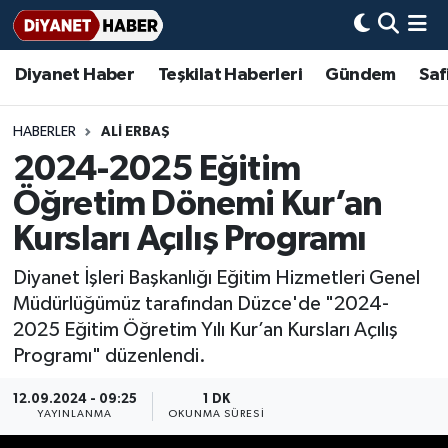
Diyanet Haber
Teşkilat Haberleri
Gündem
Saf
Diyanet Haber
Adana Müftülüğü
Bir Ayet
Aile Dergisi
İmam Hatip Okulları
Başmakale
Hadis-i Şerifler
Nöbetçi Eczaneler
Teşkilat Haberleri
Adıyaman Müftülüğü
Bir Hikaye
Aylık Dergi
Hayat Okumaları
Hava Durumu
HABERLER
ALİ ERBAŞ
2024-2025 Eğitim
Afyonkarahisar Müftülüğü
Gündem
Biyografiler
Ankara Namaz Vakitleri
Öğretim Dönemi Kur’an
Ağrı Müftülüğü
#Keşfet
Dini kavramlar
Trafik Durumu
Kursları Açılış Programı
Diyanet İşleri Başkanlığı Eğitim Hizmetleri Genel
Aksaray Müftülüğü
Diyanet Bilgi
Basında Bugün
Süper Lig Puan Durumu ve Fikstür
Müdürlüğümüz tarafından Düzce'de "2024-
2025 Eğitim Öğretim Yılı Kur’an Kursları Açılış
Amasya Müftülüğü
Diyanet Takvimi
DİYANET eKİTAP
Tüm Manşetler
Programı" düzenlendi.
Ankara Müftülüğü
Dualar
Diyanet Dergi
Son Dakika Haberleri
12.09.2024 - 09:25
1 DK
YAYINLANMA
OKUNMA SÜRESI
Antalya Müftülüğü
Hadislerle İslam
TDV
Haber Arşivi