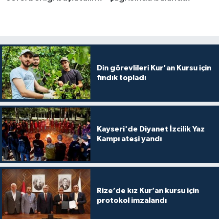
Bitlis Müftülüğü
Sağlık
Bolu Müftülüğü
Makaleler
Din görevlileri Kur'an Kursu için
Burdur Müftülüğü
Ekonomi
fındık topladı
Bursa Müftülüğü
Duyurular
Çanakkale Müftülüğü
Podcast
Kayseri'de Diyanet İzcilik Yaz
Kampı ateşi yandı
Çankırı Müftülüğü
Bilim, Teknoloji
Çorum Müftülüğü
Biyografiler
Rize’de kız Kur’an kursu için
Denizli Müftülüğü
Diyanet TV
protokol imzalandı