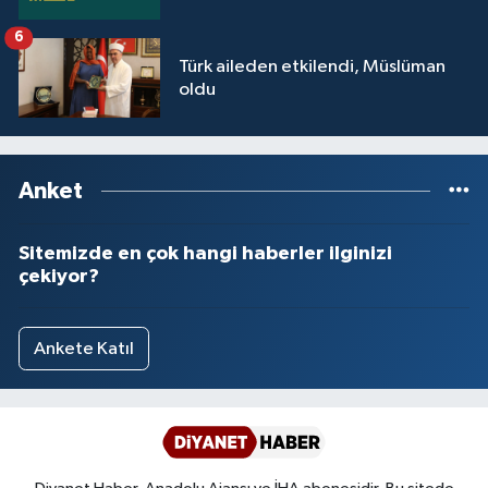
Sivas Müftülüğü
6
Türk aileden etkilendi, Müslüman
Şanlıurfa Müftülüğü
oldu
Şırnak Müftülüğü
Tekirdağ Müftülüğü
Anket
Tokat Müftülüğü
Sitemizde en çok hangi haberler ilginizi
çekiyor?
Trabzon Müftülüğü
Tunceli Müftülüğü
Ankete Katıl
Uşak Müftülüğü
Van Müftülüğü