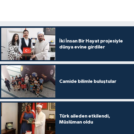
İki İnsan Bir Hayat projesiyle
dünya evine girdiler
Camide bilimle buluştular
Türk aileden etkilendi,
Müslüman oldu