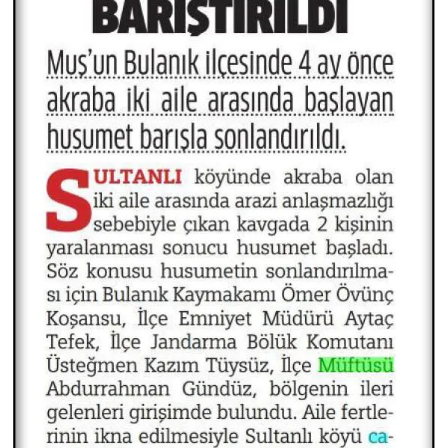
Sivas Müftülüğü
Şanlıurfa Müftülüğü
Şırnak Müftülüğü
Tekirdağ Müftülüğü
Tokat Müftülüğü
Trabzon Müftülüğü
Tunceli Müftülüğü
Uşak Müftülüğü
Van Müftülüğü