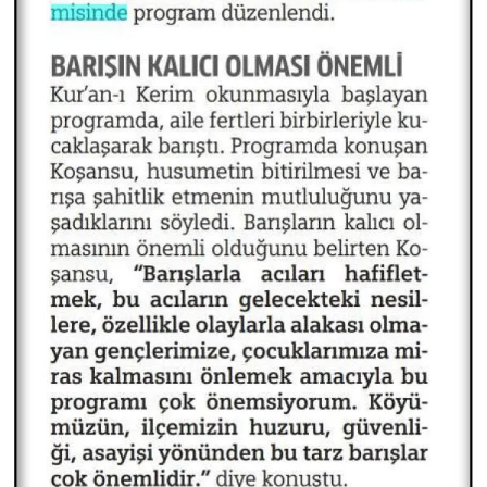
Yalova Müftülüğü
Yozgat Müftülüğü
Zonguldak Müftülüğü