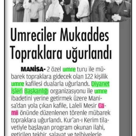
Konya Müftülüğü
Kütahya Müftülüğü
Malatya Müftülüğü
Manisa Müftülüğü
Mardin Müftülüğü
Mersin Müftülüğü
Muğla Müftülüğü
Muş Müftülüğü
Nevşehir Müftülüğü