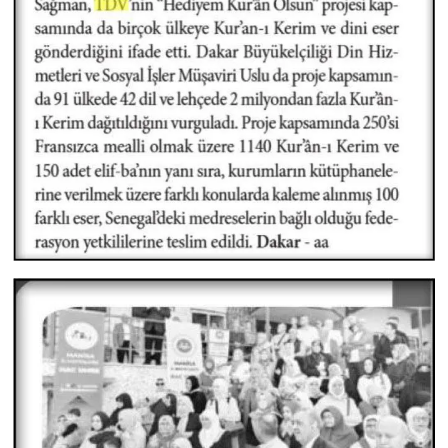
Karaman Müftülüğü
Kars Müftülüğü
Kastamonu Müftülüğü
Kayseri Müftülüğü
Kilis Müftülüğü
Kırıkkale Müftülüğü
Kırklareli Müftülüğü
Kırşehir Müftülüğü
Kocaeli Müftülüğü