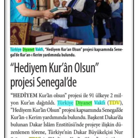
Gümüşhane Müftülüğü
Hakkari Müftülüğü
Hatay Müftülüğü
Iğdır Müftülüğü
Isparta Müftülüğü
İstanbul Müftülüğü
İzmir Müftülüğü
Kahramanmaraş Müftülüğü
Karabük Müftülüğü