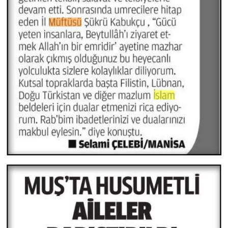
Niğde Müftülüğü
Ordu Müftülüğü
Osmaniye Müftülüğü
Rize Müftülüğü
Sakarya Müftülüğü
Samsun Müftülüğü
Siirt Müftülüğü
Sinop Müftülüğü