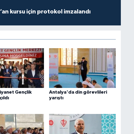
r’an kursu için protokol imzalandı
yanet Gençlik
Antalya'da din görevlileri
ıldı
yarıştı