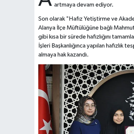
artmaya devam ediyor.
Bitlis Müftülüğü
Sağlık
Son olarak "Hafız Yetiştirme ve Akad
Alanya İlçe Müftülüğüne bağlı Mahmut
Bolu Müftülüğü
Makaleler
gibi kısa bir sürede hafızlığını tamam
Burdur Müftülüğü
Ekonomi
İşleri Başkanlığınca yapılan hafızlık tes
almaya hak kazandı.
Bursa Müftülüğü
Duyurular
Çanakkale Müftülüğü
Podcast
Çankırı Müftülüğü
Bilim, Teknoloji
Çorum Müftülüğü
Biyografiler
Denizli Müftülüğü
Diyanet TV