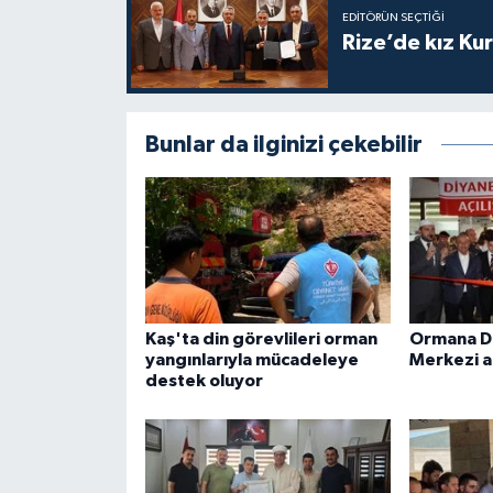
EDITÖRÜN SEÇTIĞI
Karaman Müftülüğü
Rize’de kız Ku
Kars Müftülüğü
Bunlar da ilginizi çekebilir
Kastamonu Müftülüğü
Kayseri Müftülüğü
Kilis Müftülüğü
Kırıkkale Müftülüğü
Kaş'ta din görevlileri orman
Ormana Di
yangınlarıyla mücadeleye
Merkezi aç
Kırklareli Müftülüğü
destek oluyor
Kırşehir Müftülüğü
Kocaeli Müftülüğü