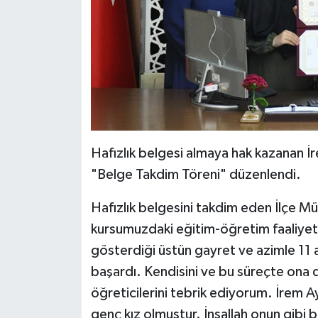
Diyarbakır Müftülüğü
İhtida Haberleri
Düzce Müftülüğü
YAŞAM
Edirne Müftülüğü
Elazığ Müftülüğü
Erzincan Müftülüğü
Hafızlık belgesi almaya hak kazanan 
"Belge Takdim Töreni" düzenlendi.
Erzurum Müftülüğü
Hafızlık belgesini takdim eden İlçe Mü
Eskişehir Müftülüğü
kursumuzdaki eğitim-öğretim faaliyetl
gösterdiği üstün gayret ve azimle 11 a
Gaziantep Müftülüğü
başardı. Kendisini ve bu süreçte ona d
öğreticilerini tebrik ediyorum. İrem 
Giresun Müftülüğü
genç kız olmuştur. İnşallah onun gibi b