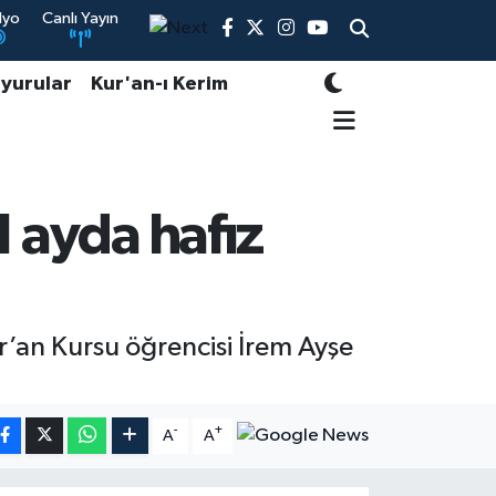
dyo
Canlı Yayın
yurular
Kur'an-ı Kerim
1 ayda hafız
’an Kursu öğrencisi İrem Ayşe
-
+
A
A