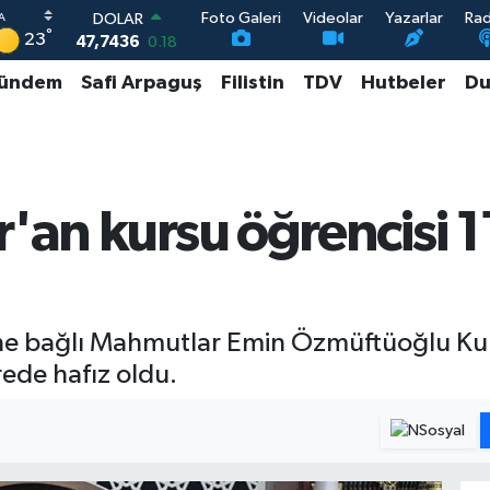
Foto Galeri
Videolar
Yazarlar
Ra
DOLAR
°
23
47,7436
0.18
EURO
ündem
Safi Arpaguş
Filistin
TDV
Hutbeler
Du
55,2510
0.32
STERLİN
64,4811
0.38
GRAM ALTIN
6660.55
0
BİST100
'an kursu öğrencisi 1
13.779
-14
ne bağlı Mahmutlar Emin Özmüftüoğlu Kur
ürede hafız oldu.