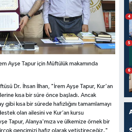
4
5
İrem Ayşe Tapur için Müftülük makamında
6
ftüsü Dr. İhsan İlhan, "İrem Ayşe Tapur, Kur'an
erine kısa bir süre önce başladı. Ancak
y gibi kısa bir sürede hafızlığını tamamlamayı
estek olan ailesini ve Kur’an kursu
Ayşe Tapur, Alanya'mıza ve ülkemize örnek bir
irçok gencimizi hafız olarak yetiştireceğiz."