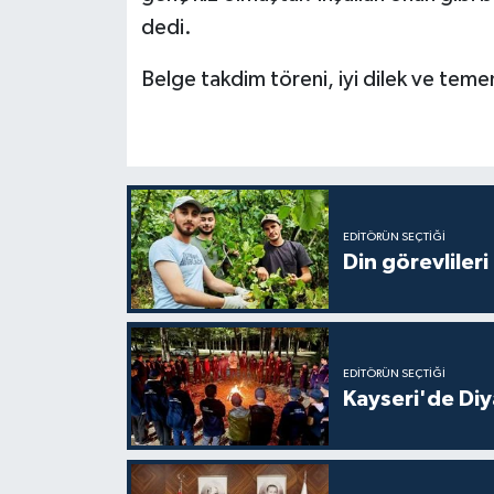
Gümüşhane Müftülüğü
dedi.
Hakkari Müftülüğü
Belge takdim töreni, iyi dilek ve temen
Hatay Müftülüğü
Iğdır Müftülüğü
EDITÖRÜN SEÇTIĞI
Isparta Müftülüğü
Din görevlileri
İstanbul Müftülüğü
İzmir Müftülüğü
EDITÖRÜN SEÇTIĞI
Kayseri'de Diy
Kahramanmaraş Müftülüğü
Karabük Müftülüğü