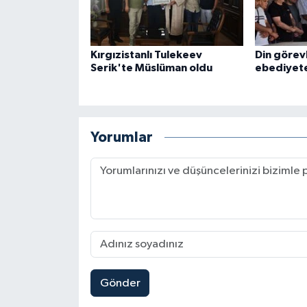
Konya Müftülüğü
Kırgızistanlı Tulekeev
Din görevli
Kütahya Müftülüğü
Serik'te Müslüman oldu
ebediyete
Malatya Müftülüğü
Manisa Müftülüğü
Yorumlar
Mardin Müftülüğü
Mersin Müftülüğü
Muğla Müftülüğü
Muş Müftülüğü
Gönder
Nevşehir Müftülüğü