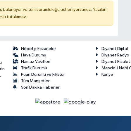
ş bulunuyor ve tüm sorumluluğu üstleniyorsunuz. Yazılan
mlu tutulamaz.
Nöbetçi Eczaneler
Diyanet Dijital
Hava Durumu
Diyanet Radyo
Namaz Vakitleri
Diyanet Risale
u
Trafik Durumu
Mescid-i Nebi C
rin
Puan Durumu ve Fikstür
Künye
.
Tüm Manşetler
Son Dakika Haberleri