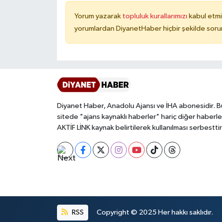
Yorum yazarak
topluluk kurallarımızı
kabul etmi
Niğde Müftülüğü
yorumlardan DiyanetHaber hiçbir şekilde soru
Ordu Müftülüğü
Osmaniye Müftülüğü
Rize Müftülüğü
Diyanet Haber, Anadolu Ajansı ve İHA abonesidir. B
sitede "ajans kaynaklı haberler" hariç diğer haberle
Sakarya Müftülüğü
AKTİF LİNK kaynak belirtilerek kullanılması serbesttir
Samsun Müftülüğü
Siirt Müftülüğü
Sinop Müftülüğü
RSS
Copyright © 2025 Her hakkı saklıdır.