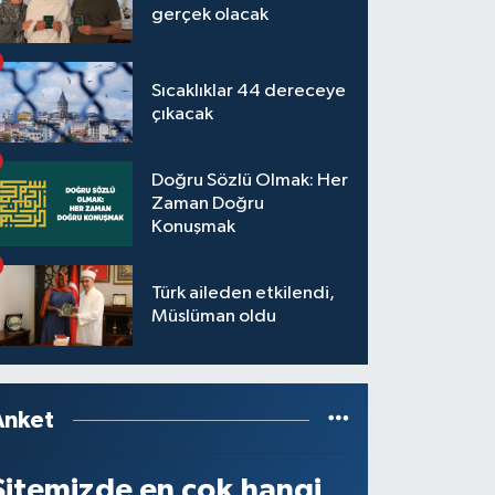
gerçek olacak
Sıcaklıklar 44 dereceye
çıkacak
Doğru Sözlü Olmak: Her
Zaman Doğru
Konuşmak
Türk aileden etkilendi,
Müslüman oldu
Anket
Sitemizde en çok hangi