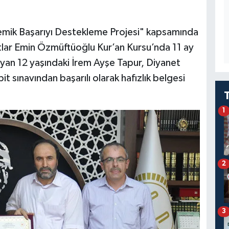
emik Başarıyı Destekleme Projesi" kapsamında
lar Emin Özmüftüoğlu Kur’an Kursu’nda 11 ay
layan 12 yaşındaki İrem Ayşe Tapur, Diyanet
pit sınavından başarılı olarak hafızlık belgesi
1
2
3