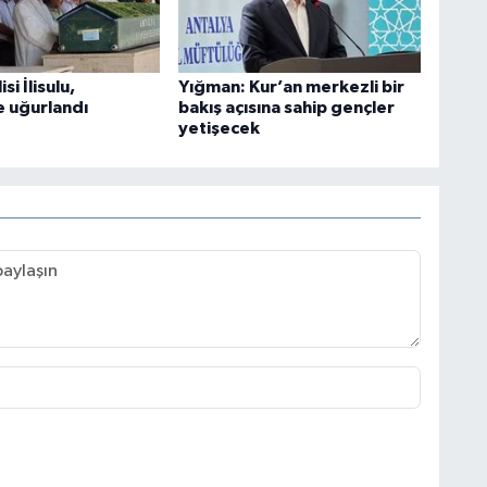
si İlisulu,
Yığman: Kur’an merkezli bir
 uğurlandı
bakış açısına sahip gençler
yetişecek