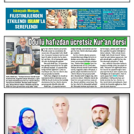
Konya Müftülüğü
Kütahya Müftülüğü
Malatya Müftülüğü
Manisa Müftülüğü
Mardin Müftülüğü
Mersin Müftülüğü
Muğla Müftülüğü
Muş Müftülüğü
Nevşehir Müftülüğü