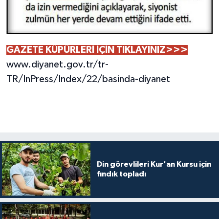
GAZETE KÜPÜRLERİ İÇİN TIKLAYINIZ>>>
www.diyanet.gov.tr/tr-
TR/InPress/Index/22/basinda-diyanet
Din görevlileri Kur'an Kursu için
fındık topladı