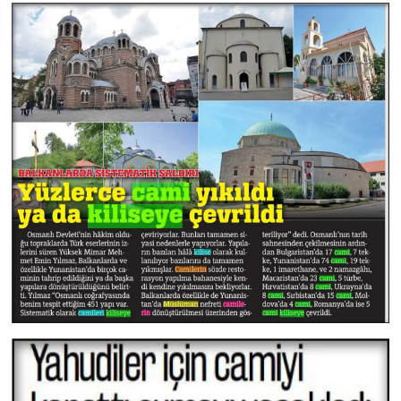
Yalova Müftülüğü
Yozgat Müftülüğü
Zonguldak Müftülüğü