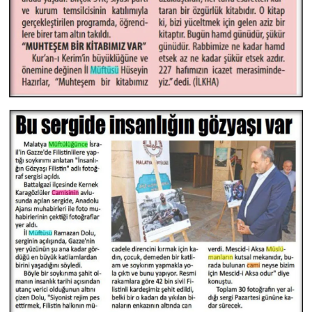
Karaman Müftülüğü
Kars Müftülüğü
Kastamonu Müftülüğü
Kayseri Müftülüğü
Kilis Müftülüğü
Kırıkkale Müftülüğü
Kırklareli Müftülüğü
Kırşehir Müftülüğü
Kocaeli Müftülüğü