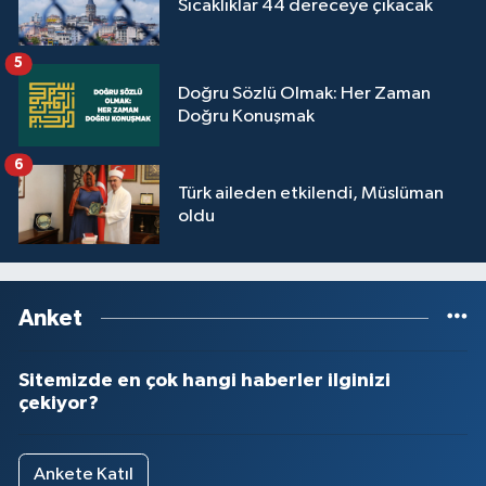
Sıcaklıklar 44 dereceye çıkacak
5
Doğru Sözlü Olmak: Her Zaman
Doğru Konuşmak
6
Türk aileden etkilendi, Müslüman
oldu
Anket
Sitemizde en çok hangi haberler ilginizi
çekiyor?
Ankete Katıl