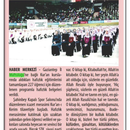
Gümüşhane Müftülüğü
Hakkari Müftülüğü
Hatay Müftülüğü
Iğdır Müftülüğü
Isparta Müftülüğü
İstanbul Müftülüğü
İzmir Müftülüğü
Kahramanmaraş Müftülüğü
Karabük Müftülüğü