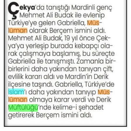
Sivas Müftülüğü
Şanlıurfa Müftülüğü
Şırnak Müftülüğü
Tekirdağ Müftülüğü
Tokat Müftülüğü
Trabzon Müftülüğü
Tunceli Müftülüğü
Uşak Müftülüğü
Van Müftülüğü