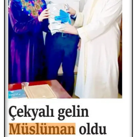
Niğde Müftülüğü
Ordu Müftülüğü
Osmaniye Müftülüğü
Rize Müftülüğü
Sakarya Müftülüğü
Samsun Müftülüğü
Siirt Müftülüğü
Sinop Müftülüğü