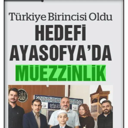
Sivas Müftülüğü
Şanlıurfa Müftülüğü
Şırnak Müftülüğü
Tekirdağ Müftülüğü
Tokat Müftülüğü
Trabzon Müftülüğü
Tunceli Müftülüğü
Uşak Müftülüğü
Van Müftülüğü