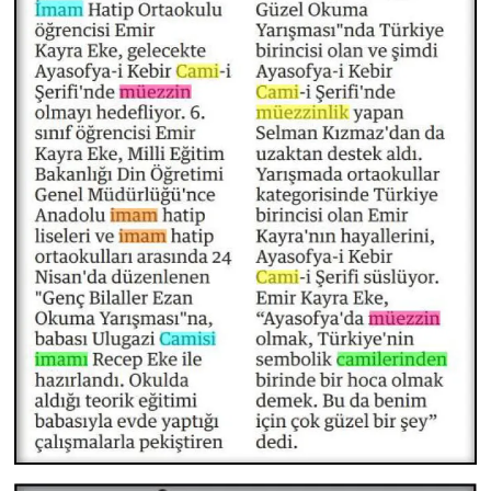
Niğde Müftülüğü
Ordu Müftülüğü
Osmaniye Müftülüğü
Rize Müftülüğü
Sakarya Müftülüğü
Samsun Müftülüğü
Siirt Müftülüğü
Sinop Müftülüğü