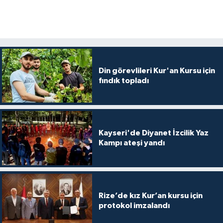
Din görevlileri Kur'an Kursu için
fındık topladı
Kayseri'de Diyanet İzcilik Yaz
Kampı ateşi yandı
Rize’de kız Kur’an kursu için
protokol imzalandı