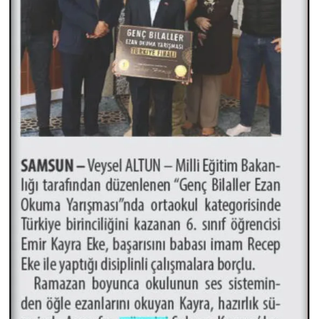
Yalova Müftülüğü
Yozgat Müftülüğü
Zonguldak Müftülüğü