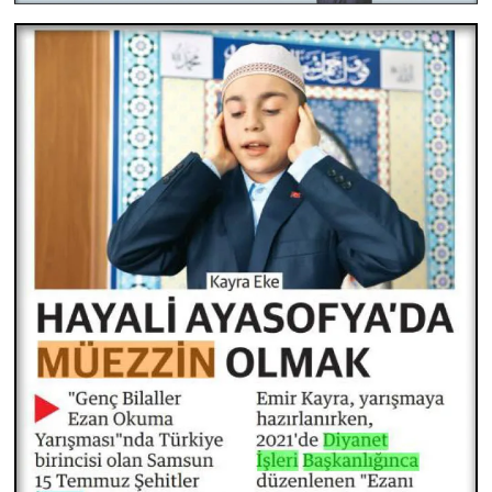
Konya Müftülüğü
Kütahya Müftülüğü
Malatya Müftülüğü
Manisa Müftülüğü
Mardin Müftülüğü
Mersin Müftülüğü
Muğla Müftülüğü
Muş Müftülüğü
Nevşehir Müftülüğü