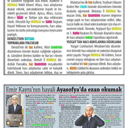
Karaman Müftülüğü
Kars Müftülüğü
Kastamonu Müftülüğü
Kayseri Müftülüğü
Kilis Müftülüğü
Kırıkkale Müftülüğü
Kırklareli Müftülüğü
Kırşehir Müftülüğü
Kocaeli Müftülüğü