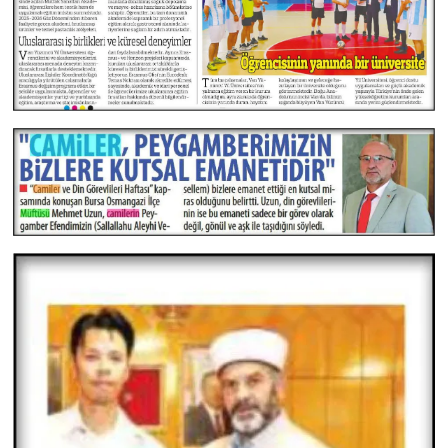
Niğde Müftülüğü
Ordu Müftülüğü
Osmaniye Müftülüğü
Rize Müftülüğü
Sakarya Müftülüğü
Samsun Müftülüğü
Siirt Müftülüğü
Sinop Müftülüğü