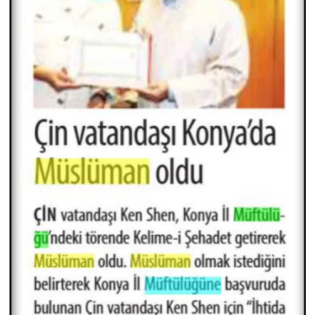
Sivas Müftülüğü
Şanlıurfa Müftülüğü
Şırnak Müftülüğü
Tekirdağ Müftülüğü
Tokat Müftülüğü
Trabzon Müftülüğü
Tunceli Müftülüğü
Uşak Müftülüğü
Van Müftülüğü