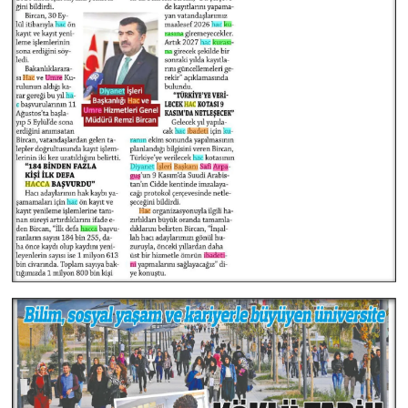
Karaman Müftülüğü
Kars Müftülüğü
Kastamonu Müftülüğü
Kayseri Müftülüğü
Kilis Müftülüğü
Kırıkkale Müftülüğü
Kırklareli Müftülüğü
Kırşehir Müftülüğü
Kocaeli Müftülüğü