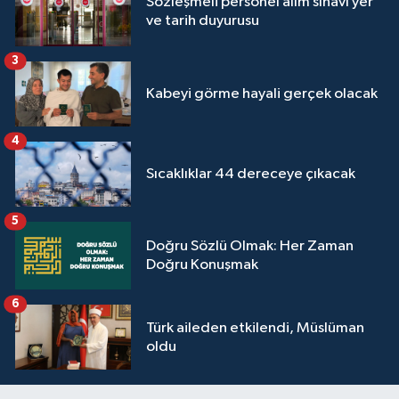
Sözleşmeli personel alım sınavı yer
ve tarih duyurusu
3
Kabeyi görme hayali gerçek olacak
4
Sıcaklıklar 44 dereceye çıkacak
5
Doğru Sözlü Olmak: Her Zaman
Doğru Konuşmak
6
Türk aileden etkilendi, Müslüman
oldu