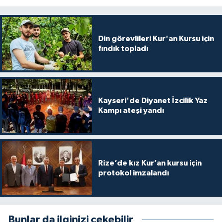
Din görevlileri Kur'an Kursu için
fındık topladı
Kayseri'de Diyanet İzcilik Yaz
Kampı ateşi yandı
Rize’de kız Kur’an kursu için
protokol imzalandı
Bunlar da ilginizi çekebilir