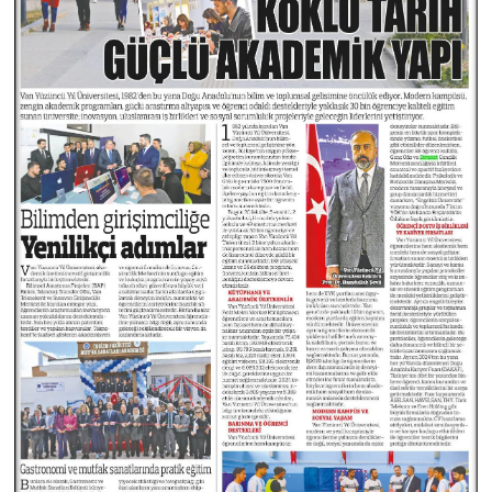
Konya Müftülüğü
Kütahya Müftülüğü
Malatya Müftülüğü
Manisa Müftülüğü
Mardin Müftülüğü
Mersin Müftülüğü
Muğla Müftülüğü
Muş Müftülüğü
Nevşehir Müftülüğü