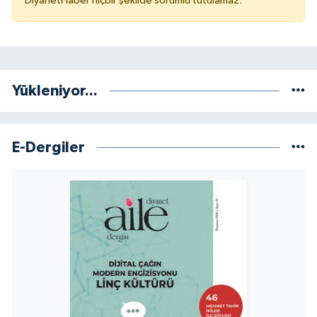
DiyanetHaber hiçbir şekilde sorumlu tutulamaz.
Yükleniyor...
E-Dergiler