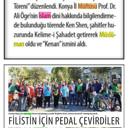
Yalova Müftülüğü
Yozgat Müftülüğü
Zonguldak Müftülüğü