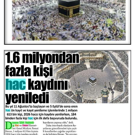
Gümüşhane Müftülüğü
Hakkari Müftülüğü
Hatay Müftülüğü
Iğdır Müftülüğü
Isparta Müftülüğü
İstanbul Müftülüğü
İzmir Müftülüğü
Kahramanmaraş Müftülüğü
Karabük Müftülüğü