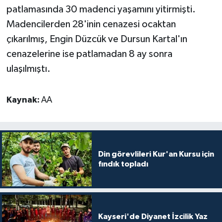
Gümüşhane Müftülüğü
patlamasında 30 madenci yaşamını yitirmişti.
Madencilerden 28'inin cenazesi ocaktan
Hakkari Müftülüğü
çıkarılmış, Engin Düzcük ve Dursun Kartal'ın
cenazelerine ise patlamadan 8 ay sonra
Hatay Müftülüğü
ulaşılmıştı.
Iğdır Müftülüğü
Kaynak:
AA
Isparta Müftülüğü
İstanbul Müftülüğü
Din görevlileri Kur'an Kursu için
İzmir Müftülüğü
fındık topladı
Kahramanmaraş Müftülüğü
Karabük Müftülüğü
Kayseri'de Diyanet İzcilik Yaz