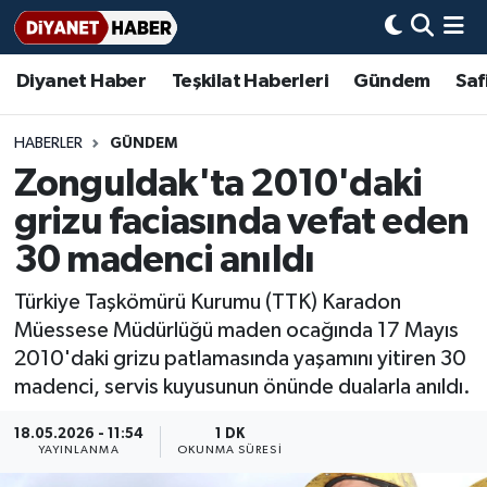
Diyanet Haber
Teşkilat Haberleri
Gündem
Saf
Diyanet Haber
Adana Müftülüğü
Bir Ayet
Aile Dergisi
İmam Hatip Okulları
Başmakale
Hadis-i Şerifler
Nöbetçi Eczaneler
Teşkilat Haberleri
Adıyaman Müftülüğü
Bir Hikaye
Aylık Dergi
Hayat Okumaları
Hava Durumu
HABERLER
GÜNDEM
Zonguldak'ta 2010'daki
Afyonkarahisar Müftülüğü
Gündem
Biyografiler
Ankara Namaz Vakitleri
grizu faciasında vefat eden
Ağrı Müftülüğü
#Keşfet
Dini kavramlar
Trafik Durumu
30 madenci anıldı
Türkiye Taşkömürü Kurumu (TTK) Karadon
Aksaray Müftülüğü
Diyanet Bilgi
Basında Bugün
Süper Lig Puan Durumu ve Fikstür
Müessese Müdürlüğü maden ocağında 17 Mayıs
2010'daki grizu patlamasında yaşamını yitiren 30
Amasya Müftülüğü
Diyanet Takvimi
DİYANET eKİTAP
Tüm Manşetler
madenci, servis kuyusunun önünde dualarla anıldı.
Ankara Müftülüğü
Dualar
Diyanet Dergi
Son Dakika Haberleri
18.05.2026 - 11:54
1 DK
YAYINLANMA
OKUNMA SÜRESI
Antalya Müftülüğü
Hadislerle İslam
TDV
Haber Arşivi