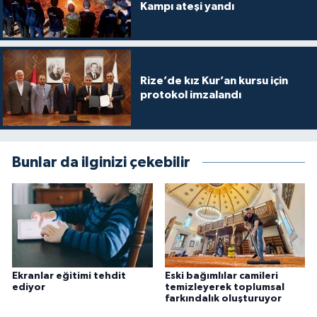
Kampı ateşi yandı
Karaman Müftülüğü
Kars Müftülüğü
Rize’de kız Kur’an kursu için
Kastamonu Müftülüğü
protokol imzalandı
Kayseri Müftülüğü
Bunlar da ilginizi çekebilir
Kilis Müftülüğü
Kırıkkale Müftülüğü
Kırklareli Müftülüğü
Kırşehir Müftülüğü
Ekranlar eğitimi tehdit
Eski bağımlılar camileri
ediyor
temizleyerek toplumsal
farkındalık oluşturuyor
Kocaeli Müftülüğü