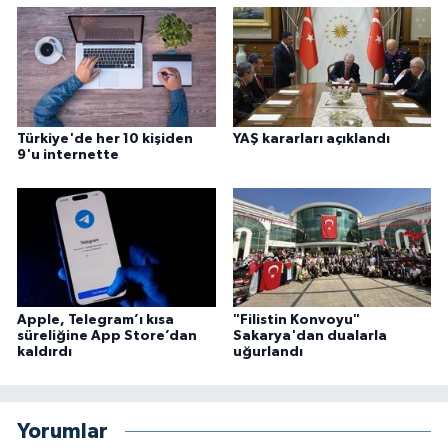
Konya Müftülüğü
Kütahya Müftülüğü
Türkiye'de her 10 kişiden
YAŞ kararları açıklandı
Malatya Müftülüğü
9'u internette
Manisa Müftülüğü
Mardin Müftülüğü
Mersin Müftülüğü
Apple, Telegram’ı kısa
"Filistin Konvoyu"
süreliğine App Store’dan
Sakarya'dan dualarla
Muğla Müftülüğü
kaldırdı
uğurlandı
Muş Müftülüğü
Yorumlar
Nevşehir Müftülüğü