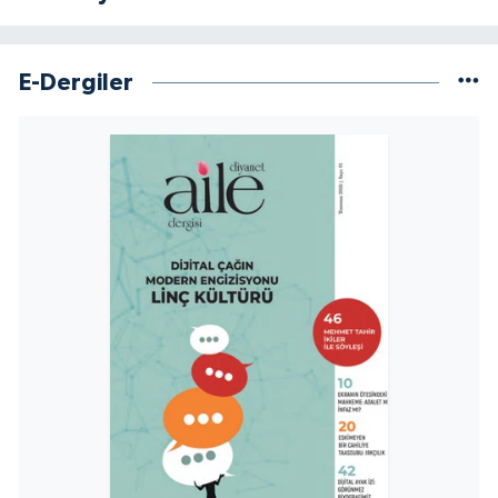
Sivas Müftülüğü
Şanlıurfa Müftülüğü
E-Dergiler
Şırnak Müftülüğü
Tekirdağ Müftülüğü
Tokat Müftülüğü
Trabzon Müftülüğü
Tunceli Müftülüğü
Uşak Müftülüğü
Van Müftülüğü