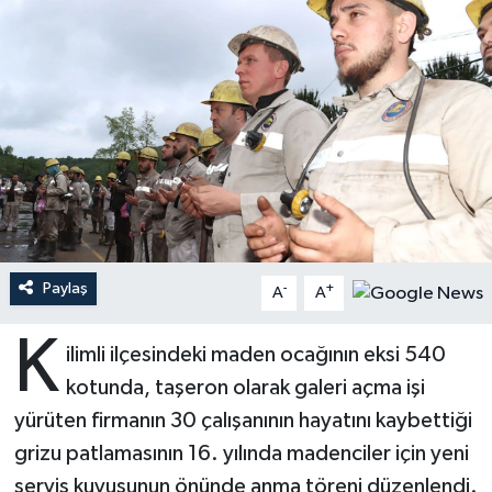
Ardahan Müftülüğü
Kudüs
Hutbeler
Artvin Müftülüğü
Kurban
DİYANET AKADEMİ
Aydın Müftülüğü
Mukabele
DİYANET GENÇLİK
Balıkesir Müftülüğü
Peygamberimizin Hayatı
DİYANET RADYO/TV
Bartın Müftülüğü
Ramazan
DEPREM
Paylaş
-
+
A
A
Batman Müftülüğü
Sahabeler
Dünya
K
ilimli ilçesindeki maden ocağının eksi 540
Bayburt Müftülüğü
Zekat
Eğitim
kotunda, taşeron olarak galeri açma işi
yürüten firmanın 30 çalışanının hayatını kaybettiği
Bilecik Müftülüğü
Kültür-Sanat
grizu patlamasının 16. yılında madenciler için yeni
servis kuyusunun önünde anma töreni düzenlendi.
Bingöl Müftülüğü
Aile