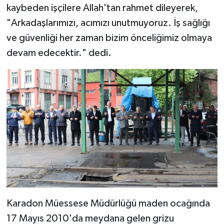
Diyarbakır Müftülüğü
İhtida Haberleri
kaybeden işçilere Allah'tan rahmet dileyerek,
"Arkadaşlarımızı, acımızı unutmuyoruz. İş sağlığı
Düzce Müftülüğü
YAŞAM
ve güvenliği her zaman bizim önceliğimiz olmaya
devam edecektir." dedi.
Edirne Müftülüğü
Elazığ Müftülüğü
Erzincan Müftülüğü
Erzurum Müftülüğü
Eskişehir Müftülüğü
Gaziantep Müftülüğü
Karadon Müessese Müdürlüğü maden ocağında
Giresun Müftülüğü
17 Mayıs 2010'da meydana gelen grizu