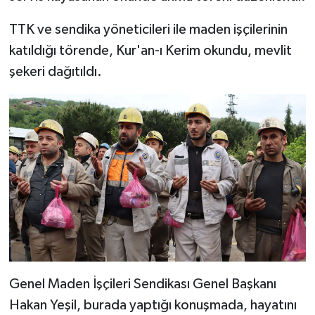
TTK ve sendika yöneticileri ile maden işçilerinin
Bitlis Müftülüğü
Sağlık
katıldığı törende, Kur'an-ı Kerim okundu, mevlit
Bolu Müftülüğü
Makaleler
şekeri dağıtıldı.
Burdur Müftülüğü
Ekonomi
Bursa Müftülüğü
Duyurular
Çanakkale Müftülüğü
Podcast
Çankırı Müftülüğü
Bilim, Teknoloji
Çorum Müftülüğü
Biyografiler
Genel Maden İşçileri Sendikası Genel Başkanı
Denizli Müftülüğü
Diyanet TV
Hakan Yeşil, burada yaptığı konuşmada, hayatını