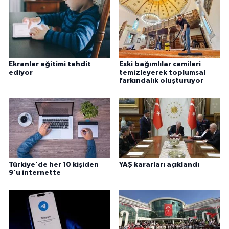
Gümüşhane Müftülüğü
Hakkari Müftülüğü
Hatay Müftülüğü
Ekranlar eğitimi tehdit
Eski bağımlılar camileri
ediyor
temizleyerek toplumsal
farkındalık oluşturuyor
Iğdır Müftülüğü
Isparta Müftülüğü
İstanbul Müftülüğü
İzmir Müftülüğü
Türkiye'de her 10 kişiden
YAŞ kararları açıklandı
9'u internette
Kahramanmaraş Müftülüğü
Karabük Müftülüğü