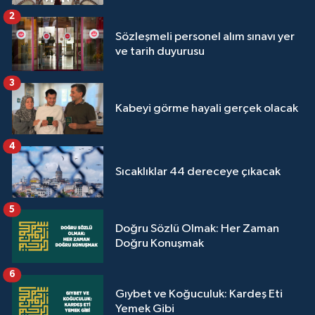
Sivas Müftülüğü
2
Sözleşmeli personel alım sınavı yer
Şanlıurfa Müftülüğü
ve tarih duyurusu
Şırnak Müftülüğü
3
Kabeyi görme hayali gerçek olacak
Tekirdağ Müftülüğü
4
Tokat Müftülüğü
Sıcaklıklar 44 dereceye çıkacak
Trabzon Müftülüğü
5
Tunceli Müftülüğü
Doğru Sözlü Olmak: Her Zaman
Doğru Konuşmak
Uşak Müftülüğü
6
Van Müftülüğü
Gıybet ve Koğuculuk: Kardeş Eti
Yemek Gibi