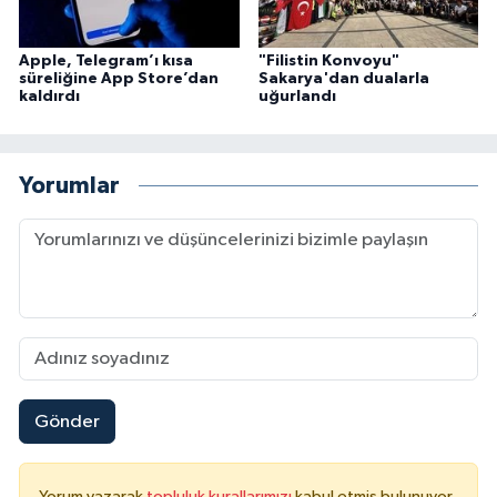
Karaman Müftülüğü
Apple, Telegram’ı kısa
"Filistin Konvoyu"
süreliğine App Store’dan
Sakarya'dan dualarla
Kars Müftülüğü
kaldırdı
uğurlandı
Kastamonu Müftülüğü
Yorumlar
Kayseri Müftülüğü
Kilis Müftülüğü
Kırıkkale Müftülüğü
Kırklareli Müftülüğü
Gönder
Kırşehir Müftülüğü
Kocaeli Müftülüğü
Yorum yazarak
topluluk kurallarımızı
kabul etmiş bulunuyor