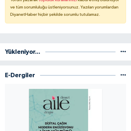
ve tüm sorumluluğu üstleniyorsunuz. Yazılan yorumlardan
Konya Müftülüğü
DiyanetHaber hiçbir şekilde sorumlu tutulamaz.
Kütahya Müftülüğü
Malatya Müftülüğü
Yükleniyor...
Manisa Müftülüğü
Mardin Müftülüğü
E-Dergiler
Mersin Müftülüğü
Muğla Müftülüğü
Muş Müftülüğü
Nevşehir Müftülüğü