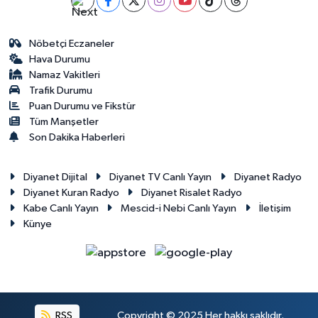
Nöbetçi Eczaneler
Hava Durumu
Namaz Vakitleri
Trafik Durumu
Puan Durumu ve Fikstür
Tüm Manşetler
Son Dakika Haberleri
Diyanet Dijital
Diyanet TV Canlı Yayın
Diyanet Radyo
Diyanet Kuran Radyo
Diyanet Risalet Radyo
Kabe Canlı Yayın
Mescid-i Nebi Canlı Yayın
İletişim
Künye
RSS
Copyright © 2025 Her hakkı saklıdır.