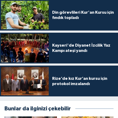
Diyarbakır Müftülüğü
İhtida Haberleri
Din görevlileri Kur'an Kursu için
Düzce Müftülüğü
YAŞAM
fındık topladı
Edirne Müftülüğü
Elazığ Müftülüğü
Kayseri'de Diyanet İzcilik Yaz
Kampı ateşi yandı
Erzincan Müftülüğü
Erzurum Müftülüğü
Rize’de kız Kur’an kursu için
Eskişehir Müftülüğü
protokol imzalandı
Gaziantep Müftülüğü
Bunlar da ilginizi çekebilir
Giresun Müftülüğü