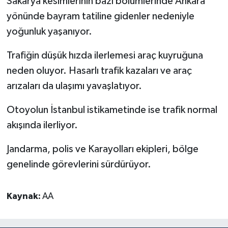
Sakarya kesimlerinin bazı bölümlerinde Ankara
yönünde bayram tatiline gidenler nedeniyle
Bitlis Müftülüğü
Sağlık
yoğunluk yaşanıyor.
Bolu Müftülüğü
Makaleler
Trafiğin düşük hızda ilerlemesi araç kuyruğuna
neden oluyor. Hasarlı trafik kazaları ve araç
Burdur Müftülüğü
Ekonomi
arızaları da ulaşımı yavaşlatıyor.
Bursa Müftülüğü
Duyurular
Otoyolun İstanbul istikametinde ise trafik normal
akışında ilerliyor.
Çanakkale Müftülüğü
Podcast
Jandarma, polis ve Karayolları ekipleri, bölge
Çankırı Müftülüğü
Bilim, Teknoloji
genelinde görevlerini sürdürüyor.
Çorum Müftülüğü
Biyografiler
Kaynak:
AA
Denizli Müftülüğü
Diyanet TV