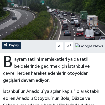
Ardahan Müftülüğü
Kudüs
Hutbeler
Artvin Müftülüğü
Kurban
DİYANET AKADEMİ
Aydın Müftülüğü
Mukabele
DİYANET GENÇLİK
Balıkesir Müftülüğü
Peygamberimizin Hayatı
DİYANET RADYO/TV
Paylaş
-
+
A
A
B
Bartın Müftülüğü
Ramazan
DEPREM
ayram tatilini memleketleri ya da tatil
beldelerinde geçirmek için İstanbul ve
Batman Müftülüğü
Sahabeler
Dünya
çevre illerden hareket edenlerin otoyoldan
geçişleri devam ediyor.
Bayburt Müftülüğü
Zekat
Eğitim
İstanbul`un Anadolu`ya açılan kapısı" olarak tabir
Bilecik Müftülüğü
Kültür-Sanat
edilen Anadolu Otoyolu`nun Bolu, Düzce ve
Bingöl Müftülüğü
Aile