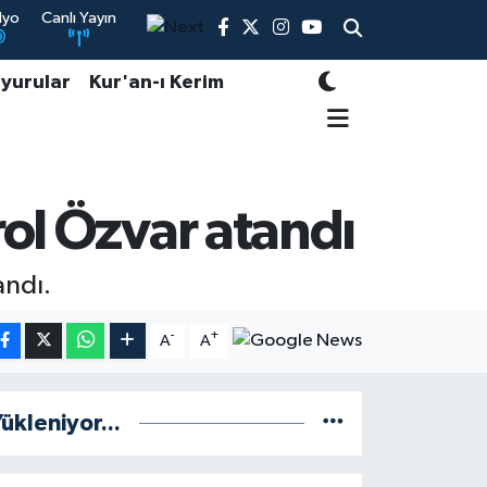
dyo
Canlı Yayın
yurular
Kur'an-ı Kerim
rol Özvar atandı
andı.
-
+
A
A
ükleniyor...