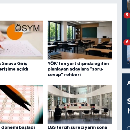
5
6
 Sınava Giriş
YÖK'ten yurt dışında eğitim
erişime açıldı
planlayan adaylara "soru-
cevap" rehberi
h dönemi başladı
LGS tercih süreci yarın sona