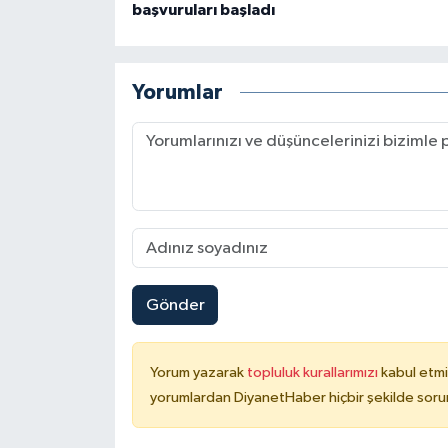
başvuruları başladı
Gümüşhane Müftülüğü
Hakkari Müftülüğü
Yorumlar
Hatay Müftülüğü
Iğdır Müftülüğü
Isparta Müftülüğü
İstanbul Müftülüğü
Gönder
İzmir Müftülüğü
Yorum yazarak
topluluk kurallarımızı
kabul etmi
Kahramanmaraş Müftülüğü
yorumlardan DiyanetHaber hiçbir şekilde soru
Karabük Müftülüğü