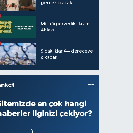
gerçek olacak
Misafirperverlik: İkram
Ahlakı
Sıcaklıklar 44 dereceye
çıkacak
Anket
Sitemizde en çok hangi
haberler ilginizi çekiyor?