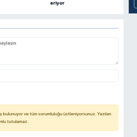
eriyor
ş bulunuyor ve tüm sorumluluğu üstleniyorsunuz. Yazılan
mlu tutulamaz.