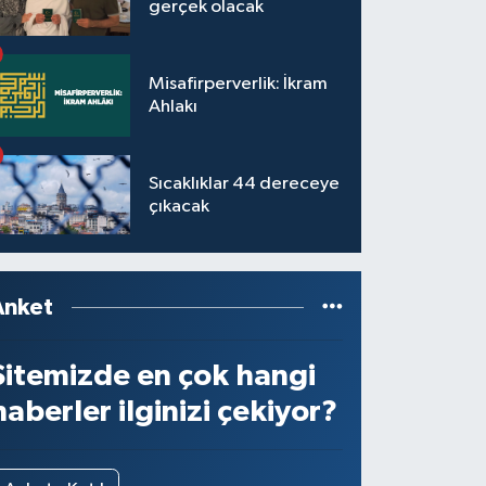
gerçek olacak
Misafirperverlik: İkram
Ahlakı
Sıcaklıklar 44 dereceye
çıkacak
Anket
Sitemizde en çok hangi
haberler ilginizi çekiyor?