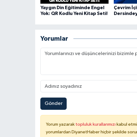
Gümüşhane Müftülüğü
Yaygın Din Eğitiminde Engel
Çevrim İç
Yok: QR Kodlu Yeni Kitap Seti!
Dersinde
Hakkari Müftülüğü
Hatay Müftülüğü
Yorumlar
Iğdır Müftülüğü
Isparta Müftülüğü
İstanbul Müftülüğü
İzmir Müftülüğü
Gönder
Kahramanmaraş Müftülüğü
Yorum yazarak
topluluk kurallarımızı
kabul etmi
Karabük Müftülüğü
yorumlardan DiyanetHaber hiçbir şekilde soru