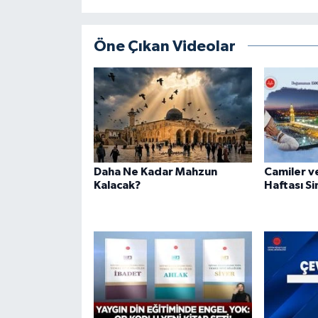
Diyarbakır Müftülüğü
İhtida Haberleri
Düzce Müftülüğü
YAŞAM
Öne Çıkan Videolar
Edirne Müftülüğü
Elazığ Müftülüğü
Erzincan Müftülüğü
Daha Ne Kadar Mahzun
Camiler ve
Kalacak?
Haftası S
Erzurum Müftülüğü
Eskişehir Müftülüğü
Gaziantep Müftülüğü
Giresun Müftülüğü