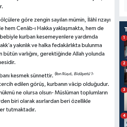
r.
 ölçülere göre zengin sayılan mümin, İlâhî rızayı
le hem Cenâb-ı Hakka yaklaşmakta, hem de
sebebiyle kurban kesemeyenlere yardımda
1
kk’a yakınlık ve halka fedakârlıkta bulunma
n bütün varlığını, gerektiğinde Allah yolunda
esidir.
2
(İbn Rüşd,
Bidâyetü'l-
banı kesmek sünnettir.
ercih edilen görüş, kurbanın vâcip olduğudur.
3
 hükmü ne olursa olsun- Müslüman toplumların
rden biri olarak asırlardan beri özellikle
yer tutmaktadır.
4