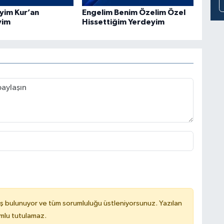
iyim Kur’an
Engelim Benim Özelim Özel
yim
Hissettiğim Yerdeyim
ş bulunuyor ve tüm sorumluluğu üstleniyorsunuz. Yazılan
mlu tutulamaz.