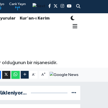
dyo
Canlı Yayın
yurular
Kur'an-ı Kerim
 olduğunun bir nişanesidir.
-
+
A
A
ükleniyor...