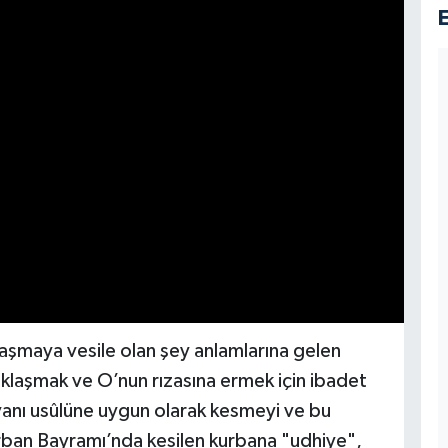
aşmaya vesile olan şey anlamlarına gelen
yaklaşmak ve O’nun rızasına ermek için ibadet
ayvanı usûlüne uygun olarak kesmeyi ve bu
rban Bayramı’nda kesilen kurbana "udhiye",