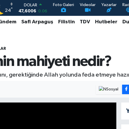
Foto Galeri
Videolar
Yazarlar
Ra
DOLAR
°
24
47,6006
0.06
EURO
ündem
Safi Arpaguş
Filistin
TDV
Hutbeler
Du
55,0250
0.02
STERLİN
64,2398
0.2
GRAM ALTIN
6500.87
0.12
LAR
BİST100
in mahiyeti nedir?
13.799
70
ını, gerektiğinde Allah yolunda feda etmeye hazır
Y