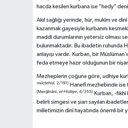
hacda kesilen kurbana ise "hedy" deni
Bitlis Müftülüğü
Sağlık
Akıl sağlığı yerinde, hür, mukîm ve dinî
Bolu Müftülüğü
Makaleler
kazanmak gayesiyle kurbanını kesmek
maddî durumlarının yetersiz olması 
Burdur Müftülüğü
Ekonomi
bulunmaktadır. Bu ibadetin ruhunda Ha
anlayışı vardır. Kurban, bir Müslüman’ı
Bursa Müftülüğü
Duyurular
feda etmeye hazır olduğunun bir nişan
Çanakkale Müftülüğü
Podcast
Mezheplerin çoğuna göre, udhiye kur
müctehid
, 2/191)
Hanefî mezhebinde ise t
Çankırı Müftülüğü
Bilim, Teknoloji
(Merğînânî,
el-Hidâye
, 4/355)
Kurban, -fıkhî
Çorum Müftülüğü
Biyografiler
belirli simgesi ve şiarı sayılan ibadetle
milletimizin dinî hayatında önemli bir 
Denizli Müftülüğü
Diyanet TV