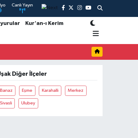
dyo
Canlı Yayın
yurular
Kur'an-ı Kerim
şak Diğer İlçeler
Banaz
Eşme
Karahalli
Merkez
Sivasli
Ulubey