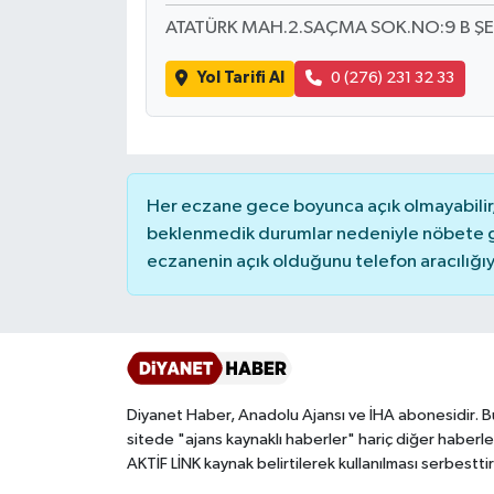
ATATÜRK MAH.2.SAÇMA SOK.NO:9 B ŞE
Bitlis Müftülüğü
Sağlık
Yol Tarifi Al
0 (276) 231 32 33
Bolu Müftülüğü
Makaleler
Burdur Müftülüğü
Ekonomi
Her eczane gece boyunca açık olmayabilir, 
Bursa Müftülüğü
Duyurular
beklenmedik durumlar nedeniyle nöbete g
eczanenin açık olduğunu telefon aracılığıyla 
Çanakkale Müftülüğü
Podcast
Çankırı Müftülüğü
Bilim, Teknoloji
Çorum Müftülüğü
Biyografiler
Diyanet Haber, Anadolu Ajansı ve İHA abonesidir. B
sitede "ajans kaynaklı haberler" hariç diğer haberle
Denizli Müftülüğü
Diyanet TV
AKTİF LİNK kaynak belirtilerek kullanılması serbesttir