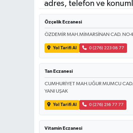
adres, telefon ve konuml
Ardahan Müftülüğü
Kudüs
Hutbeler
Özçelik Eczanesi
Artvin Müftülüğü
Kurban
DİYANET AKADEMİ
ÖZDEMİR MAH.MİMARSİNAN CAD. NO44
Aydın Müftülüğü
Mukabele
DİYANET GENÇLİK
Yol Tarifi Al
0 (276) 223 08 77
Balıkesir Müftülüğü
Peygamberimizin Hayatı
DİYANET RADYO/TV
Bartın Müftülüğü
Ramazan
DEPREM
Tan Eczanesi
CUMHURİYET MAH.UĞUR MUMCU CAD.NO
Batman Müftülüğü
Sahabeler
Dünya
YANI UŞAK
Bayburt Müftülüğü
Zekat
Eğitim
Yol Tarifi Al
0 (276) 216 77 77
Bilecik Müftülüğü
Kültür-Sanat
Vitamin Eczanesi
Bingöl Müftülüğü
Aile