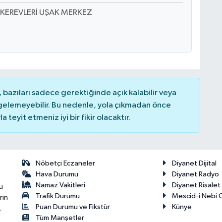
KEREVLERİ UŞAK MERKEZ
bazıları sadece gerektiğinde açık kalabilir veya
elemeyebilir. Bu nedenle, yola çıkmadan önce
teyit etmeniz iyi bir fikir olacaktır.
Nöbetçi Eczaneler
Diyanet Dijital
Hava Durumu
Diyanet Radyo
Namaz Vakitleri
Diyanet Risale
u
Trafik Durumu
Mescid-i Nebi C
rin
Puan Durumu ve Fikstür
Künye
.
Tüm Manşetler