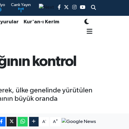
dyo
Canlı Yayın
yurular
Kur'an-ı Kerim
ğının kontrol
terek, ülke genelinde yürütülen
ımının büyük oranda
-
+
A
A