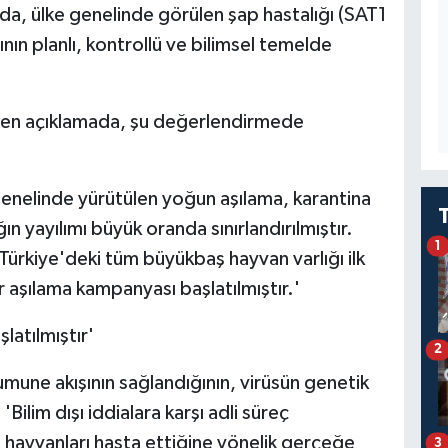
ada, ülke genelinde görülen şap hastalığı (SAT1
ının planlı, kontrollü ve bilimsel temelde
rilen açıklamada, şu değerlendirmede
e genelinde yürütülen yoğun aşılama, karantina
n yayılımı büyük oranda sınırlandırılmıştır.
1
Türkiye'deki tüm büyükbaş hayvan varlığı ilk
ur aşılama kampanyası başlatılmıştır.'
şlatılmıştır'
2
mune akışının sağlandığının, virüsün genetik
 'Bilim dışı iddialara karşı adli süreç
n hayvanları hasta ettiğine yönelik gerçeğe
3