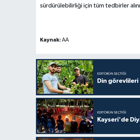
sürdürülebilirliği için tüm tedbirler 
Gümüşhane Müftülüğü
Hakkari Müftülüğü
Hatay Müftülüğü
Kaynak:
AA
Iğdır Müftülüğü
Isparta Müftülüğü
EDITÖRÜN SEÇTIĞI
Din görevlileri
İstanbul Müftülüğü
İzmir Müftülüğü
EDITÖRÜN SEÇTIĞI
Kahramanmaraş Müftülüğü
Kayseri'de Diy
Karabük Müftülüğü