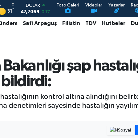
Foto Galeri
Videolar
Yazarlar
Ra
DOLAR
°
31
47,7069
0.17
EURO
ündem
Safi Arpaguş
Filistin
TDV
Hutbeler
Du
55,0265
0.01
STERLİN
64,1897
0.02
GRAM ALTIN
6574.81
1.44
BİST100
Bakanlığı şap hastalı
13.887
64
 bildirdi:
astalığının kontrol altına alındığını belir
ha denetimleri sayesinde hastalığın yayıl