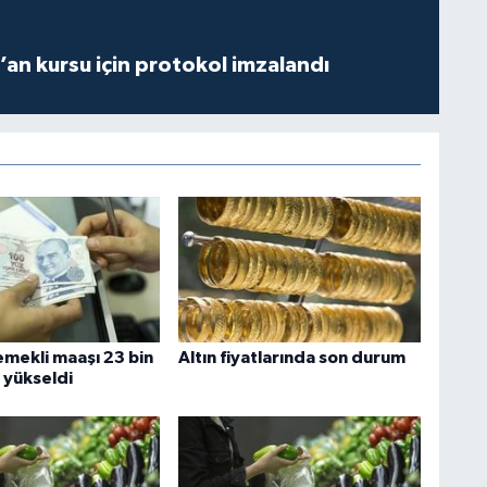
r’an kursu için protokol imzalandı
emekli maaşı 23 bin
Altın fiyatlarında son durum
 yükseldi