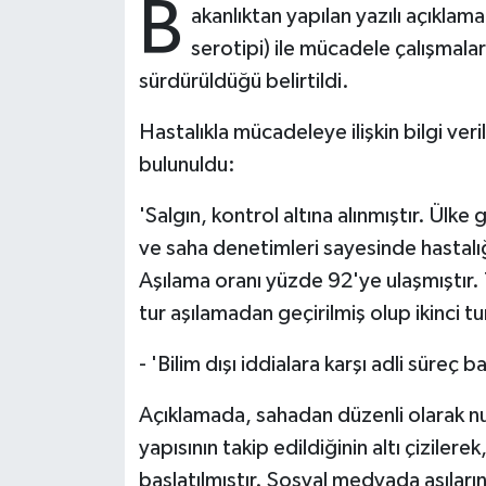
B
akanlıktan yapılan yazılı açıklam
serotipi) ile mücadele çalışmalar
Bitlis Müftülüğü
Sağlık
sürdürüldüğü belirtildi.
Bolu Müftülüğü
Makaleler
Hastalıkla mücadeleye ilişkin bilgi ve
Burdur Müftülüğü
Ekonomi
bulunuldu:
'Salgın, kontrol altına alınmıştır. Ülk
Bursa Müftülüğü
Duyurular
ve saha denetimleri sayesinde hastalığı
Çanakkale Müftülüğü
Podcast
Aşılama oranı yüzde 92'ye ulaşmıştır. 
tur aşılamadan geçirilmiş olup ikinci t
Çankırı Müftülüğü
Bilim, Teknoloji
- 'Bilim dışı iddialara karşı adli süreç ba
Çorum Müftülüğü
Biyografiler
Açıklamada, sahadan düzenli olarak nu
Denizli Müftülüğü
Diyanet TV
yapısının takip edildiğinin altı çizilerek,
başlatılmıştır. Sosyal medyada aşıları