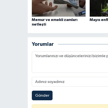
Konya Müftülüğü
Memur ve emekli zamları
Mayıs enfl
Kütahya Müftülüğü
netleşti
Malatya Müftülüğü
Yorumlar
Manisa Müftülüğü
Mardin Müftülüğü
Mersin Müftülüğü
Muğla Müftülüğü
Gönder
Muş Müftülüğü
Nevşehir Müftülüğü