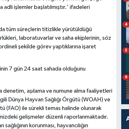
 adli işlemler başlatılmıştır.' ifadeleri
4
a tüm süreçlerin titizlikle yürütüldüğü
lükleri, laboratuvarlar ve saha ekiplerinin, söz
dineli şekilde görev yaptıklarına işaret
5
linin 7 gün 24 saat sahada olduğunu
6
la denetim, aşılama ve numune alma faaliyetleri
ilgili Dünya Hayvan Sağlığı Örgütü (WOAH) ve
tü (FAO) ile sürekli temas halinde olunarak
emizdeki gelişmeler düzenli raporlanmaktadır.
n sağlığının korunması, hayvancılığın