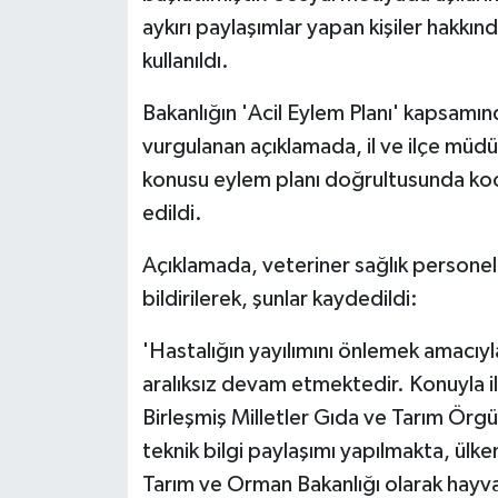
Diyarbakır Müftülüğü
İhtida Haberleri
aykırı paylaşımlar yapan kişiler hakkında
kullanıldı.
Düzce Müftülüğü
YAŞAM
Bakanlığın 'Acil Eylem Planı' kapsamınd
Edirne Müftülüğü
vurgulanan açıklamada, il ve ilçe müdür
Elazığ Müftülüğü
konusu eylem planı doğrultusunda koor
edildi.
Erzincan Müftülüğü
Açıklamada, veteriner sağlık persone
Erzurum Müftülüğü
bildirilerek, şunlar kaydedildi:
Eskişehir Müftülüğü
'Hastalığın yayılımını önlemek amacıy
aralıksız devam etmektedir. Konuyla 
Gaziantep Müftülüğü
Birleşmiş Milletler Gıda ve Tarım Örgü
teknik bilgi paylaşımı yapılmakta, ülk
Giresun Müftülüğü
Tarım ve Orman Bakanlığı olarak hayva