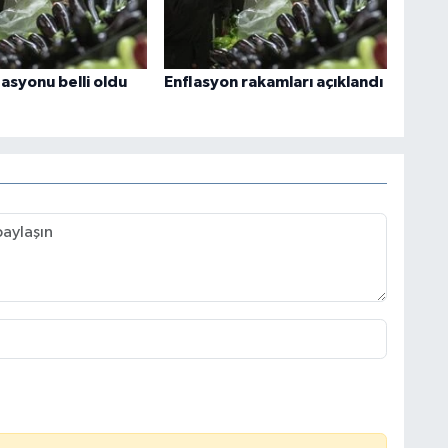
asyonu belli oldu
Enflasyon rakamları açıklandı