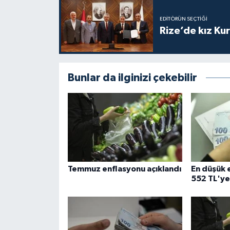
Karaman Müftülüğü
EDITÖRÜN SEÇTIĞI
Rize’de kız Ku
Kars Müftülüğü
Kastamonu Müftülüğü
Bunlar da ilginizi çekebilir
Kayseri Müftülüğü
Kilis Müftülüğü
Kırıkkale Müftülüğü
Temmuz enflasyonu açıklandı
En düşük 
Kırklareli Müftülüğü
552 TL'ye
Kırşehir Müftülüğü
Kocaeli Müftülüğü