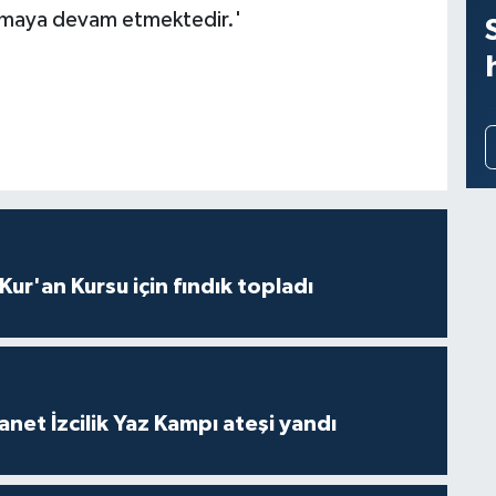
alınmaya devam etmektedir.'
 Kur'an Kursu için fındık topladı
anet İzcilik Yaz Kampı ateşi yandı