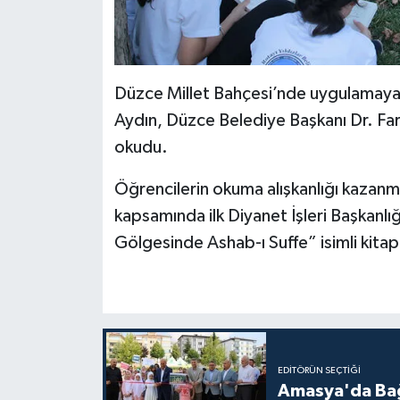
Diyarbakır Müftülüğü
İhtida Haberleri
Düzce Müftülüğü
YAŞAM
Düzce Millet Bahçesi’nde uygulamaya
Edirne Müftülüğü
Aydın, Düzce Belediye Başkanı Dr. Faru
Elazığ Müftülüğü
okudu.
Erzincan Müftülüğü
Öğrencilerin okuma alışkanlığı kazanma
kapsamında ilk Diyanet İşleri Başkanlı
Erzurum Müftülüğü
Gölgesinde Ashab-ı Suffe” isimli kita
Eskişehir Müftülüğü
Gaziantep Müftülüğü
Giresun Müftülüğü
EDITÖRÜN SEÇTIĞI
Amasya'da Bağı