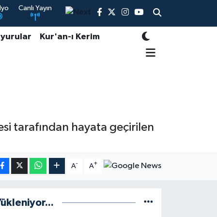
dyo
Canlı Yayın
yurular
Kur'an-ı Kerim
si tarafından hayata geçirilen
-
+
A
A
ükleniyor...