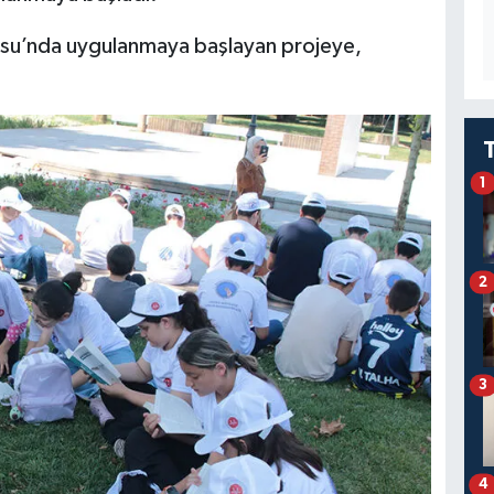
su’nda uygulanmaya başlayan projeye,
1
2
3
4