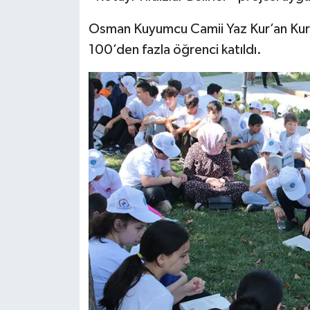
Osman Kuyumcu Camii Yaz Kur’an Kur
Bitlis Müftülüğü
Sağlık
100’den fazla öğrenci katıldı.
Bolu Müftülüğü
Makaleler
Burdur Müftülüğü
Ekonomi
Bursa Müftülüğü
Duyurular
Çanakkale Müftülüğü
Podcast
Çankırı Müftülüğü
Bilim, Teknoloji
Çorum Müftülüğü
Biyografiler
Denizli Müftülüğü
Diyanet TV