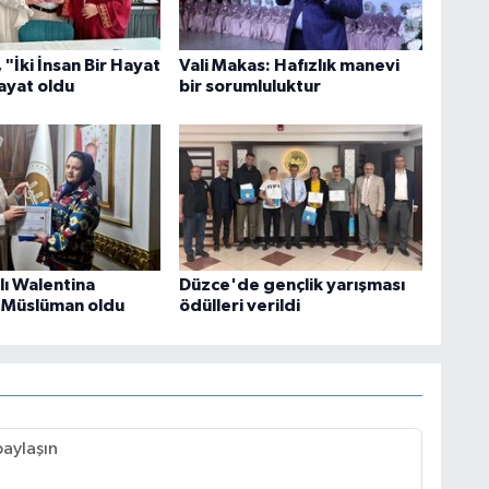
"İki İnsan Bir Hayat
Vali Makas: Hafızlık manevi
ayat oldu
bir sorumluluktur
ı Walentina
Düzce'de gençlik yarışması
 Müslüman oldu
ödülleri verildi