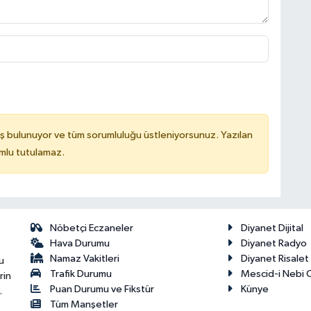
ş bulunuyor ve tüm sorumluluğu üstleniyorsunuz. Yazılan
mlu tutulamaz.
Nöbetçi Eczaneler
Diyanet Dijital
Hava Durumu
Diyanet Radyo
Namaz Vakitleri
Diyanet Risale
u
Trafik Durumu
Mescid-i Nebi C
rin
Puan Durumu ve Fikstür
Künye
.
Tüm Manşetler