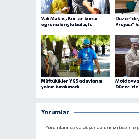
Karaman Müftülüğü
Vali Makas, Kur'an kursu
Düzce’de, 
öğrencileriyle buluştu
Projesi" h
Kars Müftülüğü
Kastamonu Müftülüğü
Kayseri Müftülüğü
Kilis Müftülüğü
Müftülükler YKS adaylarını
Moldovyal
yalnız bırakmadı
Düzce'de
Kırıkkale Müftülüğü
Kırklareli Müftülüğü
Yorumlar
Kırşehir Müftülüğü
Kocaeli Müftülüğü