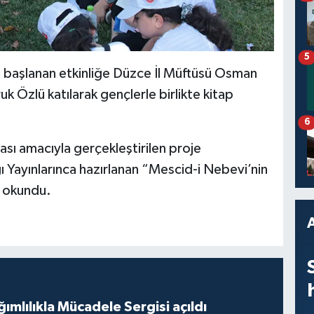
5
 başlanan etkinliğe Düzce İl Müftüsü Osman
k Özlü katılarak gençlerle birlikte kitap
6
sı amacıyla gerçekleştirilen proje
ğı Yayınlarınca hazırlanan “Mescid-i Nebevi’nin
p okundu.
mlılıkla Mücadele Sergisi açıldı