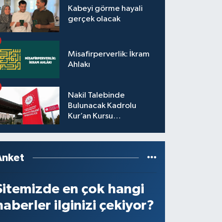
Kabeyi görme hayali
gerçek olacak
Misafirperverlik: İkram
Ahlakı
Nakil Talebinde
Bulunacak Kadrolu
Kur’an Kursu
Öğreticilerinin Başvuru,
Tercih ve Yerleştirme
İşlemleri duyurusu
Anket
Sitemizde en çok hangi
haberler ilginizi çekiyor?