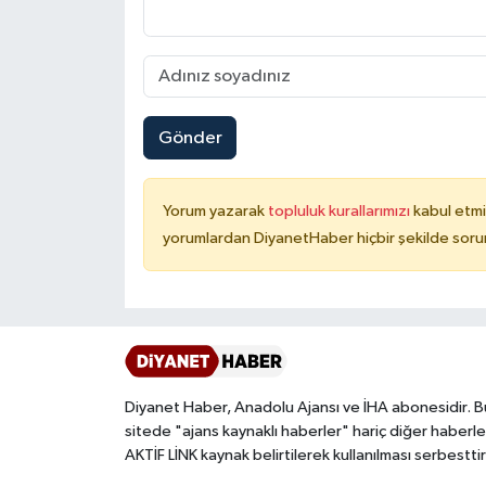
Konya Müftülüğü
Kütahya Müftülüğü
Gönder
Malatya Müftülüğü
Manisa Müftülüğü
Yorum yazarak
topluluk kurallarımızı
kabul etmi
yorumlardan DiyanetHaber hiçbir şekilde soru
Mardin Müftülüğü
Mersin Müftülüğü
Muğla Müftülüğü
Diyanet Haber, Anadolu Ajansı ve İHA abonesidir. B
Muş Müftülüğü
sitede "ajans kaynaklı haberler" hariç diğer haberle
AKTİF LİNK kaynak belirtilerek kullanılması serbesttir
Nevşehir Müftülüğü