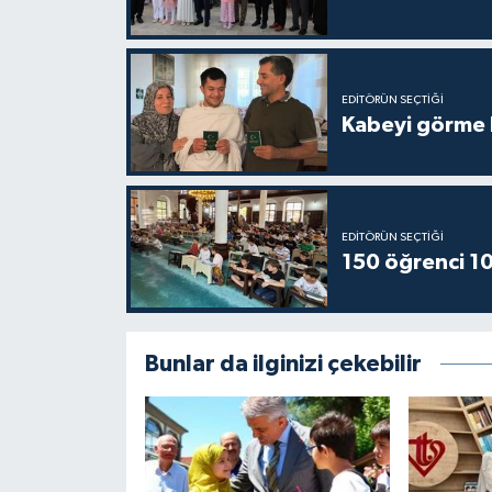
Gümüşhane Müftülüğü
Hakkari Müftülüğü
EDITÖRÜN SEÇTIĞI
Kabeyi görme 
Hatay Müftülüğü
Iğdır Müftülüğü
EDITÖRÜN SEÇTIĞI
Isparta Müftülüğü
150 öğrenci 10
İstanbul Müftülüğü
İzmir Müftülüğü
Bunlar da ilginizi çekebilir
Kahramanmaraş Müftülüğü
Karabük Müftülüğü