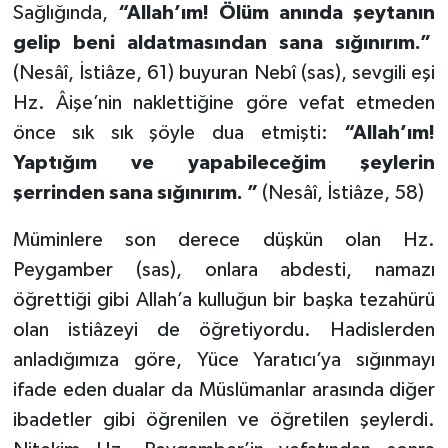
Sağlığında,
“Allah’ım! Ölüm anında şeytanın
gelip beni aldatmasından sana sığınırım.”
(Nesâî, İstiâze, 61) buyuran Nebî (sas), sevgili eşi
Hz. Âişe’nin naklettiğine göre vefat etmeden
önce sık sık şöyle dua etmişti:
“Allah’ım!
Yaptığım ve yapabileceğim şeylerin
şerrinden sana sığınırım. ”
(Nesâî, İstiâze, 58)
Müminlere son derece düşkün olan Hz.
Peygamber (sas), onlara abdesti, namazı
öğrettiği gibi Allah’a kulluğun bir başka tezahürü
olan istiâzeyi de öğretiyordu. Hadislerden
anladığımıza göre, Yüce Yaratıcı’ya sığınmayı
ifade eden dualar da Müslümanlar arasında diğer
ibadetler gibi öğrenilen ve öğretilen şeylerdi.