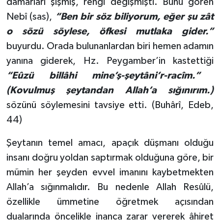
damarları şişmiş, rengi değişmişti. Bunu gören
Nebî (sas),
“Ben bir söz biliyorum, eğer şu zât
o sözü söylese, öfkesi mutlaka gider.”
buyurdu. Orada bulunanlardan biri hemen adamın
yanına giderek, Hz. Peygamber’in kastettiği
“Eûzü billâhi mine’ş-şeytâni’r-racîm.”
(Kovulmuş şeytandan Allah’a sığınırım.)
sözünü söylemesini tavsiye etti. (Buhârî, Edeb,
44)
Şeytanın temel amacı, apaçık düşmanı olduğu
insanı doğru yoldan saptırmak olduğuna göre, bir
mümin her şeyden evvel imanını kaybetmekten
Allah’a sığınmalıdır. Bu nedenle Allah Resûlü,
özellikle ümmetine öğretmek açısından
dualarında öncelikle inanca zarar vererek âhiret