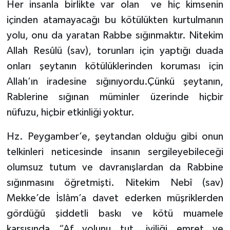
Her insanla birlikte var olan ve hiç kimsenin
Yalova Müftülüğü
içinden atamayacağı bu kötülükten kurtulmanın
yolu, onu da yaratan Rabbe sığınmaktır. Nitekim
Yozgat Müftülüğü
Allah Resûlü (sav), torunları için yaptığı duada
Zonguldak Müftülüğü
onları şeytanın kötülüklerinden koruması için
Allah’ın iradesine sığınıyordu.Çünkü şeytanın,
Rablerine sığınan müminler üzerinde hiçbir
nüfuzu, hiçbir etkinliği yoktur.
Hz. Peygamber’e, şeytandan olduğu gibi onun
telkinleri neticesinde insanın sergileyebileceği
olumsuz tutum ve davranışlardan da Rabbine
sığınmasını öğretmişti. Nitekim Nebî (sav)
Mekke’de İslâm’a davet ederken müşriklerden
gördüğü şiddetli baskı ve kötü muamele
karşısında “Af yolunu tut, iyiliği emret ve