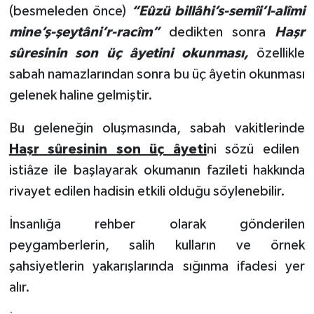
Diyarbakır Müftülüğü
İhtida Haberleri
(besmeleden önce)
“Eûzü billâhi’s-semîi’l-alîmi
mine’ş-şeytâni’r-racîm”
dedikten sonra
Haşr
Düzce Müftülüğü
YAŞAM
sûresinin son üç âyetini okunması,
özellikle
sabah namazlarından sonra bu üç âyetin okunması
Edirne Müftülüğü
gelenek haline gelmiştir.
Elazığ Müftülüğü
Bu geleneğin oluşmasında, sabah vakitlerinde
Erzincan Müftülüğü
Haşr sûresinin son üç âyeti
ni sözü edilen
istiâze ile başlayarak okumanın fazileti hakkında
Erzurum Müftülüğü
rivayet edilen hadisin etkili olduğu söylenebilir.
Eskişehir Müftülüğü
İnsanlığa rehber olarak gönderilen
peygamberlerin, salih kulların ve örnek
Gaziantep Müftülüğü
şahsiyetlerin yakarışlarında sığınma ifadesi yer
alır.
Giresun Müftülüğü