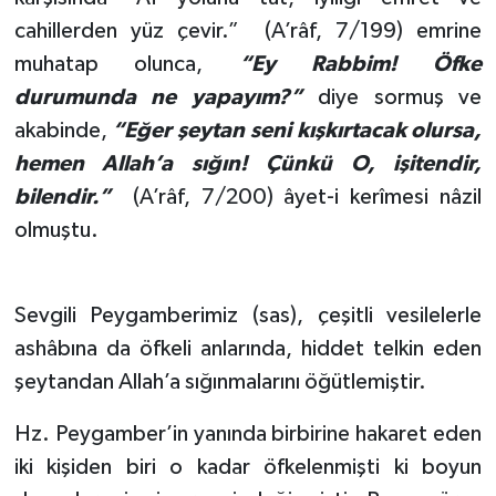
cahillerden yüz çevir.” (A’râf, 7/199) emrine
muhatap olunca,
“Ey Rabbim! Öfke
durumunda ne yapayım?”
diye sormuş ve
akabinde,
“Eğer şeytan seni kışkırtacak olursa,
hemen Allah’a sığın! Çünkü O, işitendir,
bilendir.”
(A’râf, 7/200) âyet-i kerîmesi nâzil
olmuştu.
Sevgili Peygamberimiz (sas), çeşitli vesilelerle
ashâbına da öfkeli anlarında, hiddet telkin eden
şeytandan Allah’a sığınmalarını öğütlemiştir.
Hz. Peygamber’in yanında birbirine hakaret eden
iki kişiden biri o kadar öfkelenmişti ki boyun