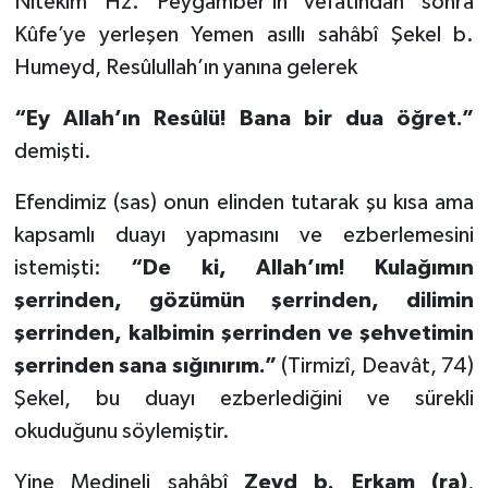
Nitekim Hz. Peygamber’in vefatından sonra
Kûfe’ye yerleşen Yemen asıllı sahâbî Şekel b.
Humeyd, Resûlullah’ın yanına gelerek
“Ey Allah’ın Resûlü! Bana bir dua öğret.”
demişti.
Efendimiz (sas) onun elinden tutarak şu kısa ama
kapsamlı duayı yapmasını ve ezberlemesini
istemişti:
“De ki, Allah’ım! Kulağımın
şerrinden, gözümün şerrinden, dilimin
şerrinden, kalbimin şerrinden ve şehvetimin
şerrinden sana sığınırım.”
(Tirmizî, Deavât, 74)
Şekel, bu duayı ezberlediğini ve sürekli
okuduğunu söylemiştir.
Yine Medineli sahâbî
Zeyd b. Erkam (ra)
,