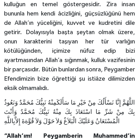
kulluğun en temel göstergesidir. Zira insan
bununla hem kendi âcizliğini, güçsüzlüğünü hem
de Allah’ın yüceliğini, kuvvet ve kudretini dile
getirir. Dolayısıyla başta şeytan olmak üzere,
onun karakterini taşıyan her tür varlığın
kötülüğünden, içimize nüfuz edip bizi
ayartmasından Allah’a sığınmak, kulluk vazifesinin
bir parçasıdır. Bütün bunlardan sonra, Peygamber
Efendimizin bize öğrettiği şu istiâze dilimizden
eksik olmamalıdı.
اللَّهُمَّ إِنَّا نَسْأَلُكَ مِنْ خَيْرِ مَا سَأَلَكَمِنْهُ نَبِيُّكَ مُحَمَّدٌ وَنَعُوذُ
بِكَ مِنْ شَرِّ مَا اسْتَعَاذَ بِكَ مِنْهُ نَبِيُّكَ مُحَمَّدٌ وَأَنْتَ
الْمُسْتَعَانُ وَعَلَيْكَ الْبَلاَغُ وَلاَ حَوْلَ وَلاَ قُوَّةةَ إِلاَّبِاللَّهِ
“Allah’ım! Peygamberin Muhammed’in