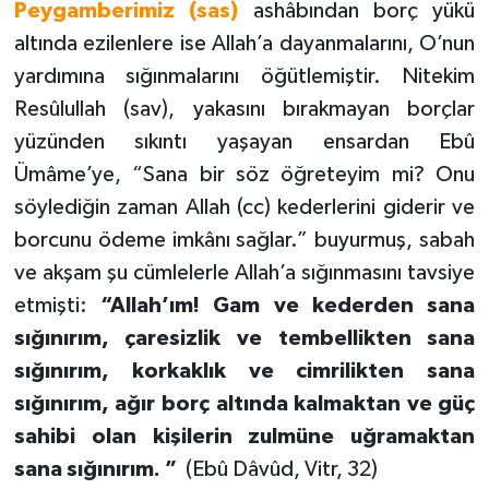
Peygamberimiz (sas)
ashâbından borç yükü
altında ezilenlere ise Allah’a dayanmalarını, O’nun
yardımına sığınmalarını öğütlemiştir. Nitekim
Resûlullah (sav), yakasını bırakmayan borçlar
yüzünden sıkıntı yaşayan ensardan Ebû
Ümâme’ye, “Sana bir söz öğreteyim mi? Onu
söylediğin zaman Allah (cc) kederlerini giderir ve
borcunu ödeme imkânı sağlar.” buyurmuş, sabah
ve akşam şu cümlelerle Allah’a sığınmasını tavsiye
etmişti:
“Allah’ım! Gam ve kederden sana
sığınırım, çaresizlik ve tembellikten sana
sığınırım, korkaklık ve cimrilikten sana
sığınırım, ağır borç altında kalmaktan ve güç
sahibi olan kişilerin zulmüne uğramaktan
sana sığınırım. ”
(Ebû Dâvûd, Vitr, 32)