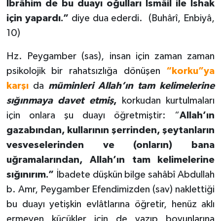
İbrâhim de bu duayı oğulları İsmâil ile İshak
için yapardı.”
diye dua ederdi. (Buhârî, Enbiyâ,
10)
Hz. Peygamber (sas), insan için zaman zaman
psikolojik bir rahatsızlığa dönüşen
“korku”ya
karşı
da
müminleri Allah’ın tam kelimelerine
sığınmaya davet etmiş
,
korkudan kurtulmaları
için onlara şu duayı öğretmiştir: “
Allah’ın
gazabından, kullarının şerrinden, şeytanların
vesveselerinden ve (onların) bana
uğramalarından, Allah’ın tam kelimelerine
sığınırım.”
İbadete düşkün bilge sahâbî Abdullah
b. Amr, Peygamber Efendimizden (sav) naklettiği
bu duayı yetişkin evlâtlarına öğretir, henüz aklı
ermeyen küçükler için de yazıp boyunlarına