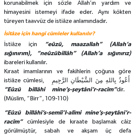
korunabilmek için sözle Allah’ın yardım ve
himayesini istemeyi ifade eder. Aynı kökten
Bitlis Müftülüğü
Sağlık
türeyen taavvüz de istiâze anlamındadır.
Bolu Müftülüğü
Makaleler
İsitâze için hangi cümleler kullanılır?
İstiâze için
“eûzü, maazallah” (Allah’a
Burdur Müftülüğü
Ekonomi
sığınırım), “neûzübillâh” (Allah’a sığınırız)
Bursa Müftülüğü
Duyurular
ibareleri kullanılır.
Kıraat imamlarının ve fakihlerin çoğuna göre
Çanakkale Müftülüğü
Podcast
istiâze cümlesi,
أَعُوذُ بِاللهِ مِنَ الشَّيْطَانِ الرَّجِيمِ
“Eûzü billâhi mine’ş-şeytâni’r-racîm”
dir.
Çankırı Müftülüğü
Bilim, Teknoloji
(Müslim, “Birr”, 109-110)
Çorum Müftülüğü
Biyografiler
“Eûzü billâhi’s-semîi’l-alîmi mine’ş-şeytâni’r-
racîm”
cümlesiyle de kıraate başlamak câiz
Denizli Müftülüğü
Diyanet TV
görülmüştür, sabah ve akşam üç defa