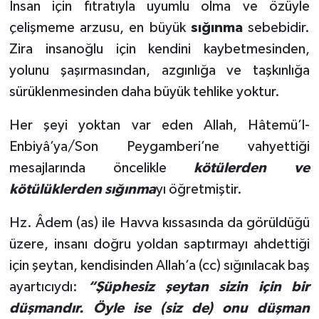
İnsan için fıtratıyla uyumlu olma ve özüyle
Gümüşhane Müftülüğü
çelişmeme arzusu, en büyük
sığınma
sebebidir.
Zira insanoğlu için kendini kaybetmesinden,
Hakkari Müftülüğü
yolunu şaşırmasından, azgınlığa ve taşkınlığa
Hatay Müftülüğü
sürüklenmesinden daha büyük tehlike yoktur.
Iğdır Müftülüğü
Her şeyi yoktan var eden Allah, Hâtemü’l-
Enbiyâ’ya/Son Peygamberi’ne vahyettiği
Isparta Müftülüğü
mesajlarında öncelikle
kötülerden ve
kötülüklerden sığınma
yı öğretmiştir.
İstanbul Müftülüğü
Hz. Âdem (as) ile Havva kıssasında da görüldüğü
İzmir Müftülüğü
üzere, insanı doğru yoldan saptırmayı ahdettiği
için şeytan, kendisinden Allah’a (cc) sığınılacak baş
Kahramanmaraş Müftülüğü
ayartıcıydı:
“Şüphesiz şeytan sizin için bir
Karabük Müftülüğü
düşmandır. Öyle ise (siz de) onu düşman