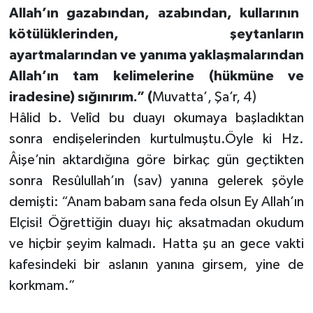
Allah’ın gazabından, azabından, kullarının
kötülüklerinden, şeytanların
ayartmalarından ve yanıma yaklaşmalarından
Allah’ın tam kelimelerine (hükmüne ve
iradesine) sığınırım.” (
Muvatta’, Şa’r, 4)
Hâlid b. Velîd bu duayı okumaya başladıktan
sonra endişelerinden kurtulmuştu.Öyle ki Hz.
Âişe’nin aktardığına göre birkaç gün geçtikten
sonra Resûlullah’ın (sav) yanına gelerek şöyle
demişti: “Anam babam sana feda olsun Ey Allah’ın
Elçisi! Öğrettiğin duayı hiç aksatmadan okudum
ve hiçbir şeyim kalmadı. Hatta şu an gece vakti
kafesindeki bir aslanın yanına girsem, yine de
korkmam.”