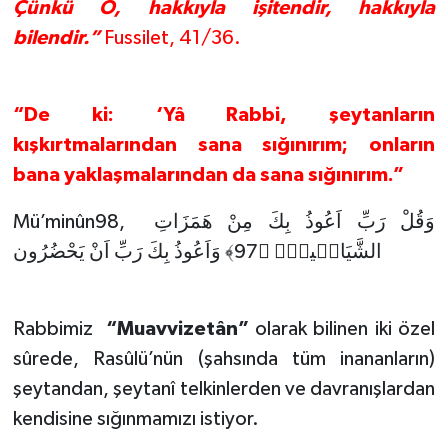
Çünkü O, hakkıyla işitendir, hakkıyla
bilendir.”
Fussilet, 41/36.
Konya Müftülüğü
Kütahya Müftülüğü
“De ki: ‘Yâ Rabbi, şeytanların
Malatya Müftülüğü
kışkırtmalarından sana sığınırım; onların
bana yaklaşmalarından da sana sığınırım.”
Manisa Müftülüğü
Mü’minûn98, وَقُلْ رَبِّ اَعُوذُ بِكَ مِنْ هَمَزَاتِ
Mardin Müftülüğü
الشَّيَاط۪ينِۙ ﴿97﴾ وَاَعُوذُ بِكَ رَبِّ اَنْ يَحْضُرُون
Mersin Müftülüğü
Rabbimiz
“Muavvizetân”
olarak bilinen iki özel
Muğla Müftülüğü
sûrede, Rasûlü’nün (şahsında tüm inananların)
şeytandan, şeytanî telkinlerden ve davranışlardan
Muş Müftülüğü
kendisine sığınmamızı istiyor.
Nevşehir Müftülüğü