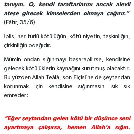
tanıyın. O, kendi taraftarlarını ancak alevli
Karaman Müftülüğü
ateşe girecek kimselerden olmaya çağırır.”
(Fâtır, 35/6)
Kars Müftülüğü
İblis, her türlü kötülüğün, kötü niyetin, taşkınlığın,
Kastamonu Müftülüğü
çirkinliğin odağıdır.
Kayseri Müftülüğü
Mümin ondan sığınmayı başarabilirse, kendisine
gelecek kötülüklerin kaynağını kurutmuş olacaktır.
Kilis Müftülüğü
Bu yüzden Allah Teâlâ, son Elçisi’ne de şeytandan
Kırıkkale Müftülüğü
korunmak için kendisine sığınmasını sık sık
emreder:
Kırklareli Müftülüğü
Kırşehir Müftülüğü
“Eğer şeytandan gelen kötü bir düşünce seni
ayartmaya çalışırsa, hemen Allah’a sığın.
Kocaeli Müftülüğü