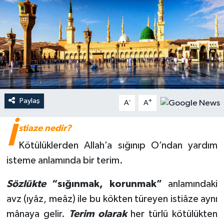
Ardahan Müftülüğü
Kudüs
Hutbeler
Artvin Müftülüğü
Kurban
DİYANET AKADEMİ
Aydın Müftülüğü
Mukabele
DİYANET GENÇLİK
Balıkesir Müftülüğü
Peygamberimizin Hayatı
DİYANET RADYO/TV
Paylaş
-
+
A
A
Bartın Müftülüğü
Ramazan
DEPREM
İ
stiaze nedir?
Kötülüklerden Allah’a sığınıp O’ndan yardım
Batman Müftülüğü
Sahabeler
Dünya
isteme anlamında bir terim.
Bayburt Müftülüğü
Zekat
Eğitim
Sözlükte
“sığınmak, korunmak”
anlamındaki
Bilecik Müftülüğü
Kültür-Sanat
avz (ıyâz, meâz) ile bu kökten türeyen istiâze aynı
mânaya gelir.
Terim olarak
her türlü kötülükten
Bingöl Müftülüğü
Aile