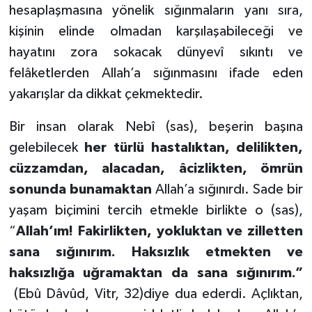
hesaplaşmasına yönelik sığınmaların yanı sıra,
kişinin elinde olmadan karşılaşabileceği ve
hayatını zora sokacak dünyevî sıkıntı ve
felâketlerden Allah’a sığınmasını ifade eden
yakarışlar da dikkat çekmektedir.
Bir insan olarak Nebî (sas), beşerin başına
gelebilecek
her türlü hastalıktan, delilikten,
cüzzamdan, alacadan, âcizlikten, ömrün
sonunda bunamaktan
Allah’a sığınırdı. Sade bir
yaşam biçimini tercih etmekle birlikte o (sas),
“
Allah’ım! Fakirlikten, yokluktan ve zilletten
sana sığınırım. Haksızlık etmekten ve
haksızlığa uğramaktan da sana sığınırım.”
(Ebû Dâvûd, Vitr, 32)diye dua ederdi. Açlıktan,