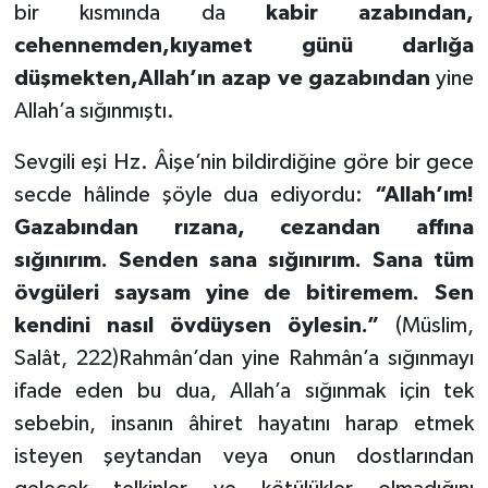
bir kısmında da
kabir azabından,
cehennemden,kıyamet günü darlığa
düşmekten,Allah’ın azap ve gazabından
yine
Allah’a sığınmıştı.
Sevgili eşi Hz. Âişe’nin bildirdiğine göre bir gece
secde hâlinde şöyle dua ediyordu:
“Allah’ım!
Gazabından rızana, cezandan affına
sığınırım. Senden sana sığınırım. Sana tüm
övgüleri saysam yine de bitiremem. Sen
kendini nasıl övdüysen öylesin.”
(Müslim,
Salât, 222)Rahmân’dan yine Rahmân’a sığınmayı
ifade eden bu dua, Allah’a sığınmak için tek
sebebin, insanın âhiret hayatını harap etmek
isteyen şeytandan veya onun dostlarından