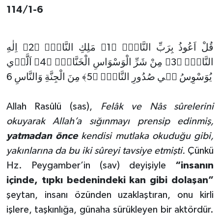
Sivas Müftülüğü
114/1-6
Şanlıurfa Müftülüğü
قُلْ اَعُوذُ بِرَبِّ النَّاسِۙ ﴿1﴾ مَلِكِ النَّاسِۙ ﴿2﴾ اِلٰهِ
Şırnak Müftülüğü
النَّاسِۙ ﴿3﴾ مِنْ شَرِّ الْوَسْوَاسِ الْخَنَّاسِۙ ﴿4﴾ اَلَّذ۪ي
يُوَسْوِسُ ف۪ي صُدُورِ النَّاسِۙ ﴿5﴾ مِنَ الْجِنَّةِ وَالنَّاسِ 6
Tekirdağ Müftülüğü
Tokat Müftülüğü
Allah Rasûlü (sas),
Felâk ve Nâs sûrelerini
okuyarak Allah’a sığınmayı prensip edinmiş,
Trabzon Müftülüğü
yatmadan önce
kendisi mutlaka okuduğu gibi,
yakınlarına da bu iki sûreyi tavsiye etmişti.
Çünkü
Tunceli Müftülüğü
Hz. Peygamber’in (sav) deyişiyle
“insanın
içinde, tıpkı bedenindeki kan gibi dolaşan”
Uşak Müftülüğü
şeytan, insanı özünden uzaklaştıran, onu kirli
Van Müftülüğü
işlere, taşkınlığa, günaha sürükleyen bir aktördür.