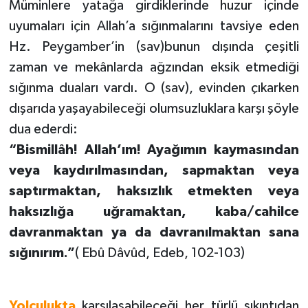
Müminlere yatağa girdiklerinde huzur içinde
uyumaları için Allah’a sığınmalarını tavsiye eden
Hz. Peygamber’in (sav)bunun dışında çeşitli
zaman ve mekânlarda ağzından eksik etmediği
sığınma duaları vardı. O (sav), evinden çıkarken
dışarıda yaşayabileceği olumsuzluklara karşı şöyle
dua ederdi:
“Bismillâh! Allah’ım! Ayağımın kaymasından
veya kaydırılmasından, sapmaktan veya
saptırmaktan, haksızlık etmekten veya
haksızlığa uğramaktan, kaba/cahilce
davranmaktan ya da davranılmaktan sana
sığınırım.”
( Ebû Dâvûd, Edeb, 102-103)
Yolculukta
karşılaşabileceği her türlü sıkıntıdan