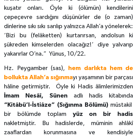
kuşatır onları. Öyle ki (ölümün) kendilerini
çepeçevre sardığını düşünürler de (o zaman)
dinlerine sıkı sıkı sarılıp yalnızca Allah’a yönelerek:
‘Bizi bu (felâketten) kurtarırsan, andolsun ki
şükreden kimselerden olacağız!’ diye yalvarıp
yakarırlar O’na.” Yûnus, 10/22.
Hz. Peygamber (sas),
h
e
m darlıkta hem de
bollukta Allah’a sığınma
yı yaşamının bir parçası
hâline getirmiştir. Öyle ki Hadis âlimlerimizden
İmam Nesâî, Sünen
adlı hadis kitabında
“Kitâbü’l-İstiâze” (Sığınma Bölümü)
müstakil
bir bölümde toplam
yüz on bir hadis
nakletmiştir. Bu hadislerde, müminin ahlâkî
zaaflardan korunmasına ve kendisiyle