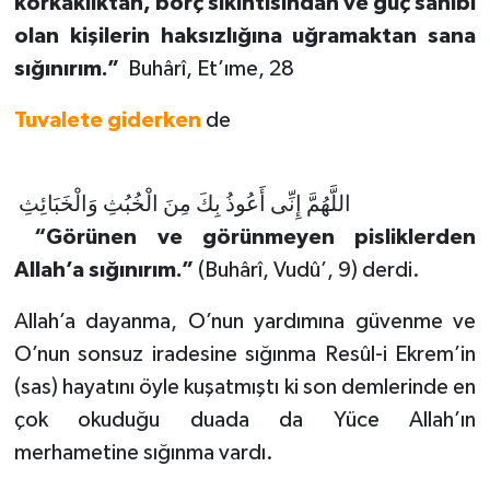
korkaklıktan, borç sıkıntısından ve güç sahibi
olan kişilerin haksızlığına uğramaktan sana
sığınırım.”
Buhârî, Et’ıme, 28
Tuvalete giderken
de
اللَّهُمَّ إِنِّى أَعُوذُ بِكَ مِنَ الْخُبُثِ وَالْخَبَائِثِ
“Görünen ve görünmeyen pisliklerden
Allah’a sığınırım.”
(Buhârî, Vudû’, 9) derdi.
Allah’a dayanma, O’nun yardımına güvenme ve
O’nun sonsuz iradesine sığınma Resûl-i Ekrem’in
(sas) hayatını öyle kuşatmıştı ki son demlerinde en
çok okuduğu duada da Yüce Allah’ın
merhametine sığınma vardı.