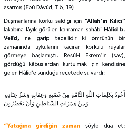
asarmış (Ebû Dâvûd, Tıb, 19)
Düşmanlarına korku saldığı için
“Allah’ın Kılıcı”
lakabına lâyık görülen kahraman sahâbî
Hâlid b.
Velîd,
ne garip tecellidir ki ömrünün bir
zamanında uykularını kaçıran korkulu rüyalar
görmeye başlamıştı. Resûl-i Ekrem’in (sav),
gördüğü kâbuslardan kurtulmak için kendisine
gelen Hâlid’e sunduğu reçetede şu vardı:
أَعُوذُ بِكَلِمَاتِ اللَّهِ التَّامَّةِ مِنْ غَضَبِهِ وَعِقَابِهِ وَشَرِّ عِبَادِهِ
وَمِنْ هَمَزَاتِ الشَّيَاطِينِ وَأَنْ يَحْضُرُون
“Yatağına girdiğin zaman
şöyle dua et: