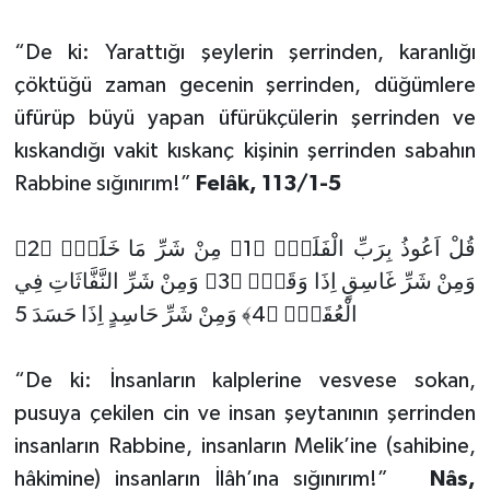
“De ki: Yarattığı şeylerin şerrinden, karanlığı
Niğde Müftülüğü
çöktüğü zaman gecenin şerrinden, düğümlere
Ordu Müftülüğü
üfürüp büyü yapan üfürükçülerin şerrinden ve
kıskandığı vakit kıskanç kişinin şerrinden sabahın
Osmaniye Müftülüğü
Rabbine sığınırım!”
Felâk, 113/1-5
Rize Müftülüğü
قُ
لْ اَعُوذُ بِرَبِّ الْفَلَقِۙ ﴿1﴾ مِنْ شَرِّ مَا خَلَقَۙ ﴿2﴾
Sakarya Müftülüğü
وَمِنْ شَرِّ غَاسِقٍ اِذَا وَقَبَۙ ﴿3﴾ وَمِنْ شَرِّ النَّفَّاثَاتِ فِي
5
الْعُقَدِۙ ﴿4﴾ وَمِنْ شَرِّ حَاسِدٍ اِذَا حَسَدَ
Samsun Müftülüğü
“De ki: İnsanların kalplerine vesvese sokan,
Siirt Müftülüğü
pusuya çekilen cin ve insan şeytanının şerrinden
insanların Rabbine, insanların Melik’ine (sahibine,
Sinop Müftülüğü
hâkimine) insanların İlâh’ına sığınırım!”
Nâs,