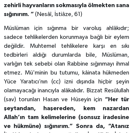
zehirli hayvanların sokmasıyla ölmekten sana
sığınırım. ”
(Nesâî, İstiâze, 61)
Müslüman için sığınma bir varoluş ahlâkıdır;
sadece tehlikelerden korunmaya bağlı bir eylem
değildir. Muhtemel tehlikelere karşı en sıkı
tedbirleri aldığı durumlarda bile, Müslüman,
varlığın tek sebebi olan Rabbine sığınmayı ihmal
etmez. Mü'minin bu tutumu, kâinata hükmeden
Yüce Yaratıcı’nın (cc) izni dışında hiçbir şeyin
olamayacağı inancıyla alâkalıdır. Bizzat Resûlullah
(sav) torunları Hasan ve Hüseyin için
“Her tür
şeytandan, haşereden, kem nazardan
Allah’ın tam kelimelerine (sonsuz iradesine
ve hükmüne) sığınırım.” Sonra da, “Atanız