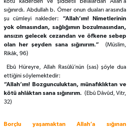
kötü kaderden ve şiddetli belalardan Allah’a
sığınırdı. Abdullah b. Ömer onun duaları arasında
şu cümleyi nakleder:
“Allah’ım! Nimetlerinin
yok olmasından, sağlığımın bozulmasından,
ansızın gelecek cezandan ve öfkene sebep
olan her şeyden sana sığınırım.”
(Müslim,
Rikâk, 96)
Ebû Hüreyre, Allah Rasûlü’nün (sas) şöyle dua
ettiğini söylemektedir:
“Allah’ım! Bozgunculuktan, münafıklıktan ve
kötü ahlâktan sana sığınırım.
(Ebû Dâvûd, Vitr,
32)
Borçlu yaşamaktan Allah’a sığınan