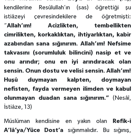
kendilerine Resûlullah’ın (sas) öğrettiği şu
istiâzeyi çevresindekilere de öğretmişti:
“
Allah’ım! Acizlikten, tembellikten
cimrilikten, korkaklıktan, ihtiyarlıktan, kabir
azabından sana sığınırım. Allah’ım! Nefsime
takvasını (sorumluluk bilincini) nasip et ve
onu arındır; onu en iyi arındıracak olan
sensin. Onun dostu ve velisi sensin. Allah’ım!
Huşû duymayan kalpten, doymayan
nefisten, fayda vermeyen ilimden ve kabul
olunmayan duadan sana sığınırım.”
(Nesâî,
İstiâze, 13)
Müslüman kendisine en yakın olan
Refîk-i
A’lâ’ya/Yüce Dost’a
sığınmalıdır. Bu sığınış,