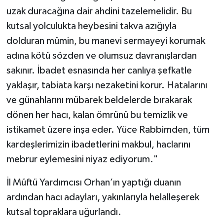
uzak duracağına dair ahdini tazelemelidir. Bu
Karaman Müftülüğü
kutsal yolculukta heybesini takva azığıyla
Kars Müftülüğü
dolduran mümin, bu manevi sermayeyi korumak
adına kötü sözden ve olumsuz davranışlardan
Kastamonu Müftülüğü
sakınır. İbadet esnasında her canlıya şefkatle
yaklaşır, tabiata karşı nezaketini korur. Hatalarını
Kayseri Müftülüğü
ve günahlarını mübarek beldelerde bırakarak
dönen her hacı, kalan ömrünü bu temizlik ve
Kilis Müftülüğü
istikamet üzere inşa eder. Yüce Rabbimden, tüm
Kırıkkale Müftülüğü
kardeşlerimizin ibadetlerini makbul, haclarını
mebrur eylemesini niyaz ediyorum."
Kırklareli Müftülüğü
İl Müftü Yardımcısı Orhan’ın yaptığı duanın
Kırşehir Müftülüğü
ardından hacı adayları, yakınlarıyla helalleşerek
kutsal topraklara uğurlandı.
Kocaeli Müftülüğü