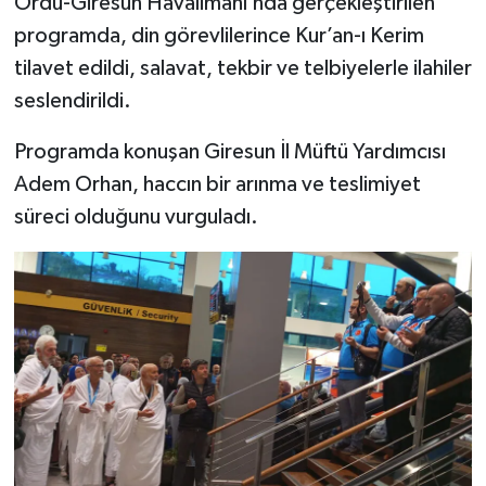
Ordu-Giresun Havalimanı’nda gerçekleştirilen
programda, din görevlilerince Kur’an-ı Kerim
Bitlis Müftülüğü
Sağlık
tilavet edildi, salavat, tekbir ve telbiyelerle ilahiler
seslendirildi.
Bolu Müftülüğü
Makaleler
Programda konuşan Giresun İl Müftü Yardımcısı
Burdur Müftülüğü
Ekonomi
Adem Orhan, haccın bir arınma ve teslimiyet
süreci olduğunu vurguladı.
Bursa Müftülüğü
Duyurular
Çanakkale Müftülüğü
Podcast
Çankırı Müftülüğü
Bilim, Teknoloji
Çorum Müftülüğü
Biyografiler
Denizli Müftülüğü
Diyanet TV