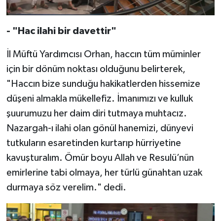
Diyarbakır Müftülüğü
İhtida Haberleri
Düzce Müftülüğü
YAŞAM
-
"Hac ilahi bir davettir"
Edirne Müftülüğü
İl Müftü Yardımcısı Orhan, haccın tüm müminler
için bir dönüm noktası olduğunu belirterek,
Elazığ Müftülüğü
"Haccın bize sunduğu hakikatlerden hissemize
düşeni almakla mükellefiz. İmanımızı ve kulluk
Erzincan Müftülüğü
şuurumuzu her daim diri tutmaya muhtacız.
Nazargah-ı ilahi olan gönül hanemizi, dünyevi
Erzurum Müftülüğü
tutkuların esaretinden kurtarıp hürriyetine
Eskişehir Müftülüğü
kavuşturalım. Ömür boyu Allah ve Resulü’nün
emirlerine tabi olmaya, her türlü günahtan uzak
Gaziantep Müftülüğü
durmaya söz verelim." dedi.
Giresun Müftülüğü