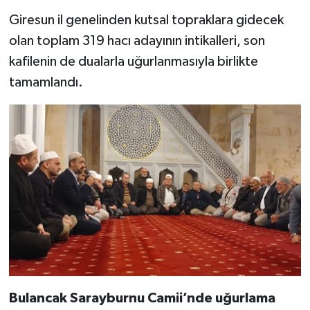
Giresun il genelinden kutsal topraklara gidecek
Konya Müftülüğü
olan toplam 319 hacı adayının intikalleri, son
kafilenin de dualarla uğurlanmasıyla birlikte
Kütahya Müftülüğü
tamamlandı.
Malatya Müftülüğü
Manisa Müftülüğü
Mardin Müftülüğü
Mersin Müftülüğü
Muğla Müftülüğü
Muş Müftülüğü
Bulancak Sarayburnu Camii’nde uğurlama
Nevşehir Müftülüğü