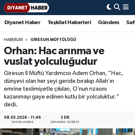
Diyanet Haber
Teşkilat Haberleri
Gündem
Saf
Diyanet Haber
Adana Müftülüğü
Bir Ayet
Aile Dergisi
İmam Hatip Okulları
Başmakale
Hadis-i Şerifler
Nöbetçi Eczaneler
Teşkilat Haberleri
Adıyaman Müftülüğü
Bir Hikaye
Aylık Dergi
Hayat Okumaları
Hava Durumu
HABERLER
GIRESUN MÜFTÜLÜĞÜ
Orhan: Hac arınma ve
Afyonkarahisar Müftülüğü
Gündem
Biyografiler
Ankara Namaz Vakitleri
vuslat yolculuğudur
Ağrı Müftülüğü
#Keşfet
Dini kavramlar
Trafik Durumu
Giresun İl Müftü Yardımcısı Adem Orhan, "Hac,
dünyevi olan her şeyi geride bırakıp Allah’ın
Aksaray Müftülüğü
Diyanet Bilgi
Basında Bugün
Süper Lig Puan Durumu ve Fikstür
emrine teslimiyetle çıkılan, O’nun rızasını
kazanmayı gaye edinen kutlu bir yolculuktur."
Amasya Müftülüğü
Diyanet Takvimi
DİYANET eKİTAP
Tüm Manşetler
dedi.
Ankara Müftülüğü
Dualar
Diyanet Dergi
Son Dakika Haberleri
08.05.2026 - 11:46
3 DK
YAYINLANMA
OKUNMA SÜRESI
Antalya Müftülüğü
Hadislerle İslam
TDV
Haber Arşivi