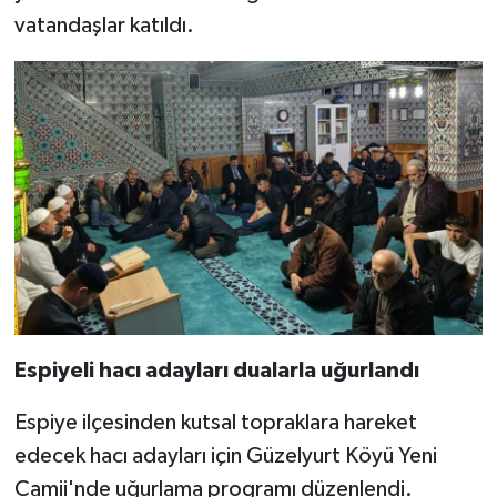
Sivas Müftülüğü
vatandaşlar katıldı.
Şanlıurfa Müftülüğü
Şırnak Müftülüğü
Tekirdağ Müftülüğü
Tokat Müftülüğü
Trabzon Müftülüğü
Tunceli Müftülüğü
Espiyeli hacı adayları dualarla uğurlandı
Uşak Müftülüğü
Espiye ilçesinden kutsal topraklara hareket
edecek hacı adayları için Güzelyurt Köyü Yeni
Van Müftülüğü
Camii'nde uğurlama programı düzenlendi.