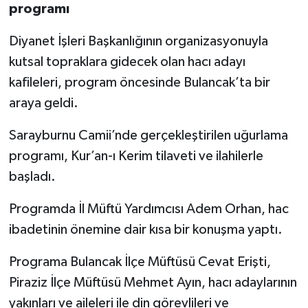
programı
Niğde Müftülüğü
Diyanet İşleri Başkanlığının organizasyonuyla
kutsal topraklara gidecek olan hacı adayı
Ordu Müftülüğü
kafileleri, program öncesinde Bulancak’ta bir
araya geldi.
Osmaniye Müftülüğü
Sarayburnu Camii’nde gerçekleştirilen uğurlama
Rize Müftülüğü
programı, Kur’an-ı Kerim tilaveti ve ilahilerle
Sakarya Müftülüğü
başladı.
Programda İl Müftü Yardımcısı Adem Orhan, hac
Samsun Müftülüğü
ibadetinin önemine dair kısa bir konuşma yaptı.
Siirt Müftülüğü
Programa Bulancak İlçe Müftüsü Cevat Erişti,
Sinop Müftülüğü
Piraziz İlçe Müftüsü Mehmet Ayın, hacı adaylarının
yakınları ve aileleri ile din görevlileri ve