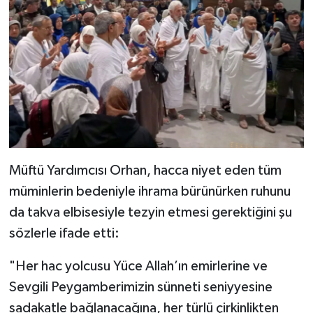
Gümüşhane Müftülüğü
Hakkari Müftülüğü
Hatay Müftülüğü
Iğdır Müftülüğü
Isparta Müftülüğü
Müftü Yardımcısı Orhan, hacca niyet eden tüm
İstanbul Müftülüğü
müminlerin bedeniyle ihrama bürünürken ruhunu
da takva elbisesiyle tezyin etmesi gerektiğini şu
İzmir Müftülüğü
sözlerle ifade etti:
Kahramanmaraş Müftülüğü
"Her hac yolcusu Yüce Allah’ın emirlerine ve
Sevgili Peygamberimizin sünneti seniyyesine
Karabük Müftülüğü
sadakatle bağlanacağına, her türlü çirkinlikten