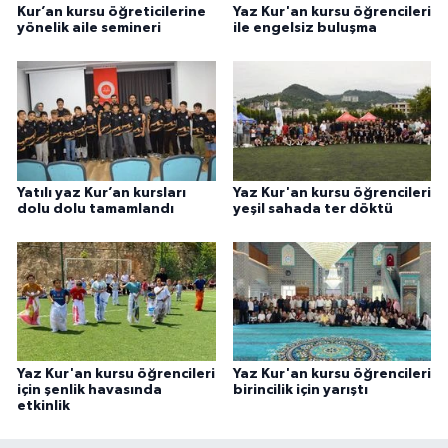
Kur’an kursu öğreticilerine
Yaz Kur'an kursu öğrencileri
yönelik aile semineri
ile engelsiz buluşma
Yatılı yaz Kur’an kursları
Yaz Kur'an kursu öğrencileri
dolu dolu tamamlandı
yeşil sahada ter döktü
Yaz Kur'an kursu öğrencileri
Yaz Kur'an kursu öğrencileri
için şenlik havasında
birincilik için yarıştı
etkinlik