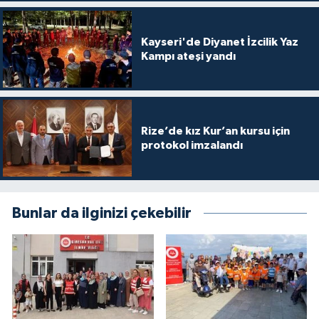
Kayseri'de Diyanet İzcilik Yaz
Kampı ateşi yandı
Rize’de kız Kur’an kursu için
protokol imzalandı
Bunlar da ilginizi çekebilir