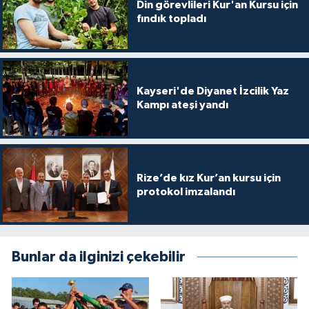
Diyarbakır Müftülüğü
İhtida Haberleri
Din görevlileri Kur'an Kursu için
fındık topladı
Düzce Müftülüğü
YAŞAM
Edirne Müftülüğü
Kayseri'de Diyanet İzcilik Yaz
Kampı ateşi yandı
Elazığ Müftülüğü
Erzincan Müftülüğü
Rize’de kız Kur’an kursu için
Erzurum Müftülüğü
protokol imzalandı
Eskişehir Müftülüğü
Gaziantep Müftülüğü
Bunlar da ilginizi çekebilir
Giresun Müftülüğü