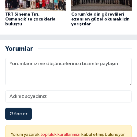
Karaman Müftülüğü
TRT Sinema Tırı,
Çorum’da din görevlileri
Osmancık'ta çocuklarla
ezanı en güzel okumak için
Kars Müftülüğü
buluştu
yarıştılar
Kastamonu Müftülüğü
Yorumlar
Kayseri Müftülüğü
Kilis Müftülüğü
Kırıkkale Müftülüğü
Kırklareli Müftülüğü
Gönder
Kırşehir Müftülüğü
Kocaeli Müftülüğü
Yorum yazarak
topluluk kurallarımızı
kabul etmiş bulunuyor