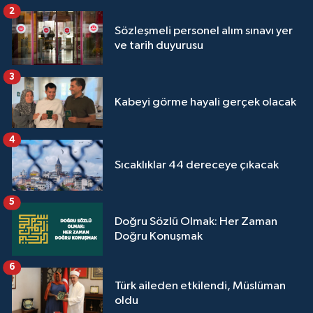
Sivas Müftülüğü
2
Sözleşmeli personel alım sınavı yer
Şanlıurfa Müftülüğü
ve tarih duyurusu
3
Şırnak Müftülüğü
Kabeyi görme hayali gerçek olacak
Tekirdağ Müftülüğü
4
Tokat Müftülüğü
Sıcaklıklar 44 dereceye çıkacak
Trabzon Müftülüğü
5
Tunceli Müftülüğü
Doğru Sözlü Olmak: Her Zaman
Doğru Konuşmak
Uşak Müftülüğü
6
Türk aileden etkilendi, Müslüman
Van Müftülüğü
oldu