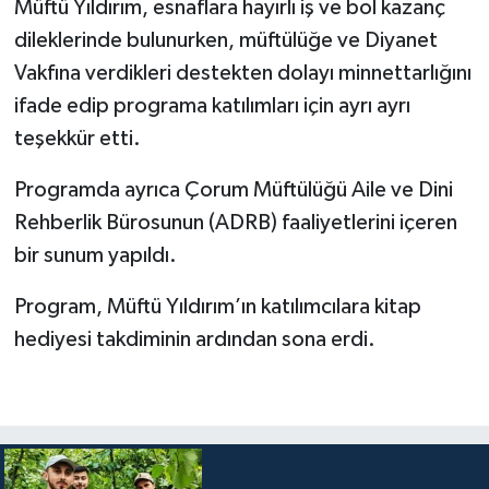
Müftü Yıldırım, esnaflara hayırlı iş ve bol kazanç
dileklerinde bulunurken, müftülüğe ve Diyanet
Bitlis Müftülüğü
Sağlık
Vakfına verdikleri destekten dolayı minnettarlığını
ifade edip programa katılımları için ayrı ayrı
Bolu Müftülüğü
Makaleler
teşekkür etti.
Burdur Müftülüğü
Ekonomi
Programda ayrıca Çorum Müftülüğü Aile ve Dini
Bursa Müftülüğü
Duyurular
Rehberlik Bürosunun (ADRB) faaliyetlerini içeren
bir sunum yapıldı.
Çanakkale Müftülüğü
Podcast
Program, Müftü Yıldırım’ın katılımcılara kitap
Çankırı Müftülüğü
Bilim, Teknoloji
hediyesi takdiminin ardından sona erdi.
Çorum Müftülüğü
Biyografiler
Denizli Müftülüğü
Diyanet TV