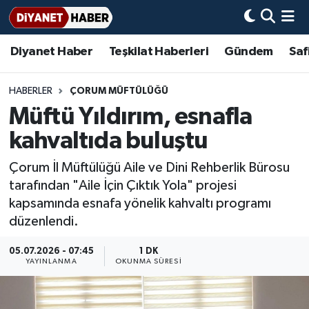
Diyanet Haber
Teşkilat Haberleri
Gündem
Saf
Diyanet Haber
Adana Müftülüğü
Bir Ayet
Aile Dergisi
İmam Hatip Okulları
Başmakale
Hadis-i Şerifler
Nöbetçi Eczaneler
Teşkilat Haberleri
Adıyaman Müftülüğü
Bir Hikaye
Aylık Dergi
Hayat Okumaları
Hava Durumu
HABERLER
ÇORUM MÜFTÜLÜĞÜ
Müftü Yıldırım, esnafla
Afyonkarahisar Müftülüğü
Gündem
Biyografiler
Ankara Namaz Vakitleri
kahvaltıda buluştu
Ağrı Müftülüğü
#Keşfet
Dini kavramlar
Trafik Durumu
Çorum İl Müftülüğü Aile ve Dini Rehberlik Bürosu
tarafından "Aile İçin Çıktık Yola" projesi
Aksaray Müftülüğü
Diyanet Bilgi
Basında Bugün
Süper Lig Puan Durumu ve Fikstür
kapsamında esnafa yönelik kahvaltı programı
düzenlendi.
Amasya Müftülüğü
Diyanet Takvimi
DİYANET eKİTAP
Tüm Manşetler
05.07.2026 - 07:45
1 DK
Ankara Müftülüğü
Dualar
Diyanet Dergi
Son Dakika Haberleri
YAYINLANMA
OKUNMA SÜRESI
Antalya Müftülüğü
Hadislerle İslam
TDV
Haber Arşivi