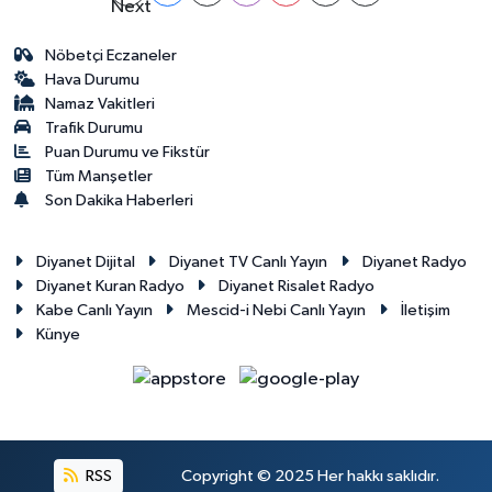
Nöbetçi Eczaneler
Hava Durumu
Namaz Vakitleri
Trafik Durumu
Puan Durumu ve Fikstür
Tüm Manşetler
Son Dakika Haberleri
Diyanet Dijital
Diyanet TV Canlı Yayın
Diyanet Radyo
Diyanet Kuran Radyo
Diyanet Risalet Radyo
Kabe Canlı Yayın
Mescid-i Nebi Canlı Yayın
İletişim
Künye
RSS
Copyright © 2025 Her hakkı saklıdır.