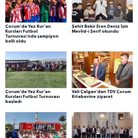
Gümüşhane Müftülüğü
Hakkari Müftülüğü
Çorum'da Yaz Kur’an
Şehit Bekir Eren Deniz İçin
Kursları Futbol
Mevlid-i Şerif okundu
Turnuvası’nda şampiyon
Hatay Müftülüğü
belli oldu
Iğdır Müftülüğü
Isparta Müftülüğü
İstanbul Müftülüğü
Çorum’da Yaz Kur’an
Vali Çalgan’dan TDV Çorum
Kursları Futbol Turnuvası
Kitabevine ziyaret
İzmir Müftülüğü
başladı
Kahramanmaraş Müftülüğü
Karabük Müftülüğü