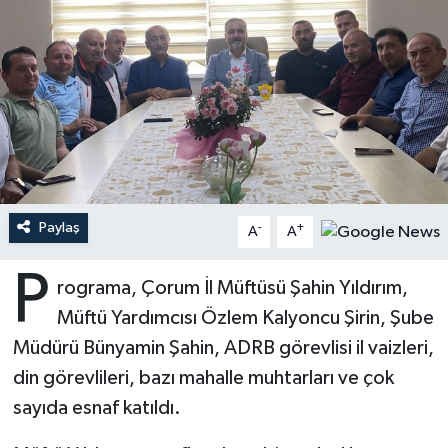
Ardahan Müftülüğü
Kudüs
Hutbeler
Artvin Müftülüğü
Kurban
DİYANET AKADEMİ
Aydın Müftülüğü
Mukabele
DİYANET GENÇLİK
Balıkesir Müftülüğü
Peygamberimizin Hayatı
DİYANET RADYO/TV
Paylaş
-
+
A
A
Bartın Müftülüğü
Ramazan
DEPREM
P
rograma, Çorum İl Müftüsü Şahin Yıldırım,
Batman Müftülüğü
Sahabeler
Dünya
Müftü Yardımcısı Özlem Kalyoncu Şirin, Şube
Bayburt Müftülüğü
Zekat
Eğitim
Müdürü Bünyamin Şahin, ADRB görevlisi il vaizleri,
din görevlileri, bazı mahalle muhtarları ve çok
Bilecik Müftülüğü
Kültür-Sanat
sayıda esnaf katıldı.
Bingöl Müftülüğü
Aile