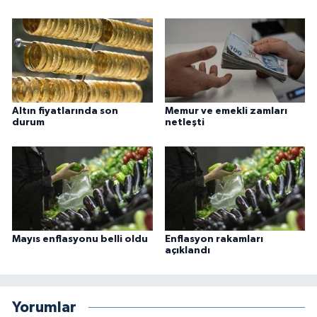
Karaman Müftülüğü
Kars Müftülüğü
Kastamonu Müftülüğü
Altın fiyatlarında son
Memur ve emekli zamları
durum
netleşti
Kayseri Müftülüğü
Kilis Müftülüğü
Kırıkkale Müftülüğü
Kırklareli Müftülüğü
Mayıs enflasyonu belli oldu
Enflasyon rakamları
açıklandı
Kırşehir Müftülüğü
Yorumlar
Kocaeli Müftülüğü