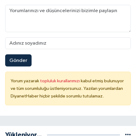
Konya Müftülüğü
Kütahya Müftülüğü
Malatya Müftülüğü
Manisa Müftülüğü
Gönder
Mardin Müftülüğü
Yorum yazarak
topluluk kurallarımızı
kabul etmiş bulunuyor
ve tüm sorumluluğu üstleniyorsunuz. Yazılan yorumlardan
Mersin Müftülüğü
DiyanetHaber hiçbir şekilde sorumlu tutulamaz.
Muğla Müftülüğü
Muş Müftülüğü
Yükleniyor...
Nevşehir Müftülüğü