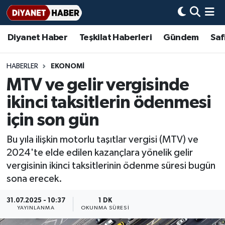
Diyanet Haber
Teşkilat Haberleri
Gündem
Saf
Diyanet Haber
Adana Müftülüğü
Bir Ayet
Aile Dergisi
İmam Hatip Okulları
Başmakale
Hadis-i Şerifler
Nöbetçi Eczaneler
Teşkilat Haberleri
Adıyaman Müftülüğü
Bir Hikaye
Aylık Dergi
Hayat Okumaları
Hava Durumu
HABERLER
EKONOMİ
MTV ve gelir vergisinde
Afyonkarahisar Müftülüğü
Gündem
Biyografiler
Ankara Namaz Vakitleri
ikinci taksitlerin ödenmesi
Ağrı Müftülüğü
#Keşfet
Dini kavramlar
Trafik Durumu
için son gün
Bu yıla ilişkin motorlu taşıtlar vergisi (MTV) ve
Aksaray Müftülüğü
Diyanet Bilgi
Basında Bugün
Süper Lig Puan Durumu ve Fikstür
2024'te elde edilen kazançlara yönelik gelir
vergisinin ikinci taksitlerinin ödenme süresi bugün
Amasya Müftülüğü
Diyanet Takvimi
DİYANET eKİTAP
Tüm Manşetler
sona erecek.
Ankara Müftülüğü
Dualar
Diyanet Dergi
Son Dakika Haberleri
31.07.2025 - 10:37
1 DK
YAYINLANMA
OKUNMA SÜRESI
Antalya Müftülüğü
Hadislerle İslam
TDV
Haber Arşivi