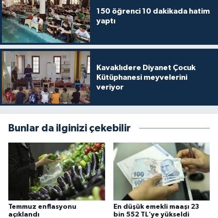
Gümüşhane Müftülüğü
150 öğrenci 10 dakikada hatim
yaptı
Hakkari Müftülüğü
Hatay Müftülüğü
Kavaklıdere Diyanet Çocuk
Kütüphanesi meyvelerini
Iğdır Müftülüğü
veriyor
Isparta Müftülüğü
Bunlar da ilginizi çekebilir
İstanbul Müftülüğü
İzmir Müftülüğü
Kahramanmaraş Müftülüğü
Karabük Müftülüğü
Temmuz enflasyonu
En düşük emekli maaşı 23
açıklandı
bin 552 TL'ye yükseldi