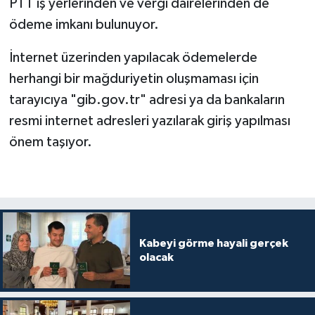
PTT iş yerlerinden ve vergi dairelerinden de
Diyarbakır Müftülüğü
İhtida Haberleri
ödeme imkanı bulunuyor.
Düzce Müftülüğü
YAŞAM
İnternet üzerinden yapılacak ödemelerde
Edirne Müftülüğü
herhangi bir mağduriyetin oluşmaması için
tarayıcıya "gib.gov.tr" adresi ya da bankaların
Elazığ Müftülüğü
resmi internet adresleri yazılarak giriş yapılması
önem taşıyor.
Erzincan Müftülüğü
Erzurum Müftülüğü
Eskişehir Müftülüğü
Kabeyi görme hayali gerçek
Gaziantep Müftülüğü
olacak
Giresun Müftülüğü