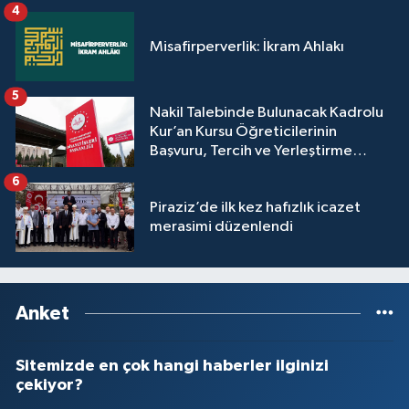
4
Yalova Müftülüğü
Misafirperverlik: İkram Ahlakı
Yozgat Müftülüğü
5
Nakil Talebinde Bulunacak Kadrolu
Zonguldak Müftülüğü
Kur’an Kursu Öğreticilerinin
Başvuru, Tercih ve Yerleştirme
İşlemleri duyurusu
6
Piraziz’de ilk kez hafızlık icazet
merasimi düzenlendi
Anket
Sitemizde en çok hangi haberler ilginizi
çekiyor?