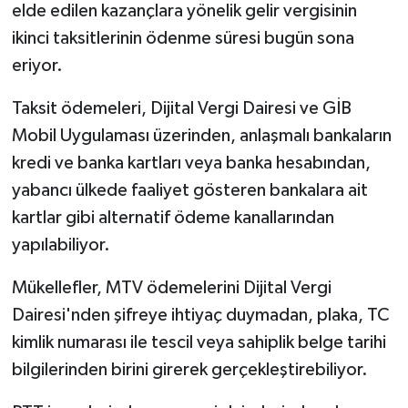
elde edilen kazançlara yönelik gelir vergisinin
ikinci taksitlerinin ödenme süresi bugün sona
Bitlis Müftülüğü
Sağlık
eriyor.
Bolu Müftülüğü
Makaleler
Taksit ödemeleri, Dijital Vergi Dairesi ve GİB
Mobil Uygulaması üzerinden, anlaşmalı bankaların
Burdur Müftülüğü
Ekonomi
kredi ve banka kartları veya banka hesabından,
Bursa Müftülüğü
Duyurular
yabancı ülkede faaliyet gösteren bankalara ait
kartlar gibi alternatif ödeme kanallarından
Çanakkale Müftülüğü
Podcast
yapılabiliyor.
Çankırı Müftülüğü
Bilim, Teknoloji
Mükellefler, MTV ödemelerini Dijital Vergi
Dairesi'nden şifreye ihtiyaç duymadan, plaka, TC
Çorum Müftülüğü
Biyografiler
kimlik numarası ile tescil veya sahiplik belge tarihi
Denizli Müftülüğü
Diyanet TV
bilgilerinden birini girerek gerçekleştirebiliyor.