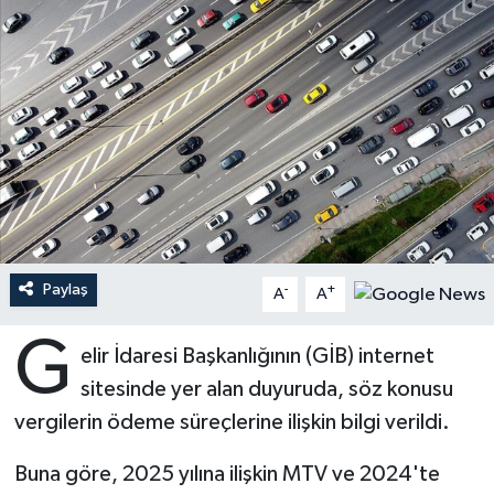
Ardahan Müftülüğü
Kudüs
Hutbeler
Artvin Müftülüğü
Kurban
DİYANET AKADEMİ
Aydın Müftülüğü
Mukabele
DİYANET GENÇLİK
Balıkesir Müftülüğü
Peygamberimizin Hayatı
DİYANET RADYO/TV
Bartın Müftülüğü
Ramazan
DEPREM
Paylaş
-
+
A
A
Batman Müftülüğü
Sahabeler
Dünya
G
elir İdaresi Başkanlığının (GİB) internet
Bayburt Müftülüğü
Zekat
Eğitim
sitesinde yer alan duyuruda, söz konusu
vergilerin ödeme süreçlerine ilişkin bilgi verildi.
Bilecik Müftülüğü
Kültür-Sanat
Buna göre, 2025 yılına ilişkin MTV ve 2024'te
Bingöl Müftülüğü
Aile