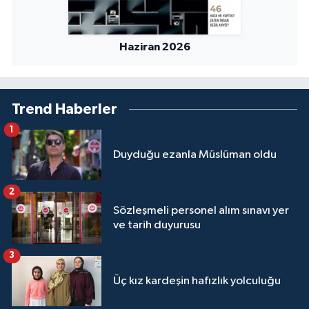
Sivas Müftülüğü
Şanlıurfa Müftülüğü
Haziran 2026
Şırnak Müftülüğü
Trend Haberler
Tekirdağ Müftülüğü
1
Tokat Müftülüğü
Duyduğu ezanla Müslüman oldu
Trabzon Müftülüğü
2
Sözleşmeli personel alım sınavı yer
Tunceli Müftülüğü
ve tarih duyurusu
Uşak Müftülüğü
3
Üç kız kardeşin hafızlık yolculuğu
Van Müftülüğü