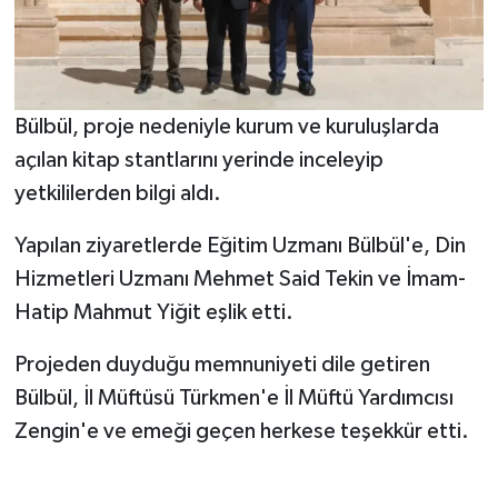
Diyarbakır Müftülüğü
İhtida Haberleri
Düzce Müftülüğü
YAŞAM
Edirne Müftülüğü
Bülbül, proje nedeniyle kurum ve kuruluşlarda
açılan kitap stantlarını yerinde inceleyip
Elazığ Müftülüğü
yetkililerden bilgi aldı.
Erzincan Müftülüğü
Yapılan ziyaretlerde Eğitim Uzmanı Bülbül'e, Din
Hizmetleri Uzmanı Mehmet Said Tekin ve İmam-
Erzurum Müftülüğü
Hatip Mahmut Yiğit eşlik etti.
Eskişehir Müftülüğü
Projeden duyduğu memnuniyeti dile getiren
Bülbül, İl Müftüsü Türkmen'e İl Müftü Yardımcısı
Gaziantep Müftülüğü
Zengin'e ve emeği geçen herkese teşekkür etti.
Giresun Müftülüğü