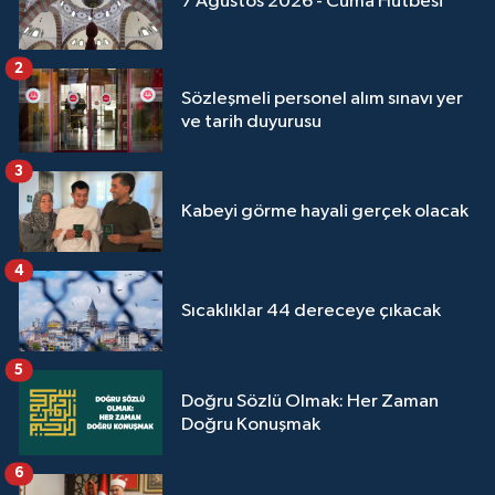
7 Ağustos 2026 - Cuma Hutbesi
Yalova Müftülüğü
2
Yozgat Müftülüğü
Sözleşmeli personel alım sınavı yer
ve tarih duyurusu
Zonguldak Müftülüğü
3
Kabeyi görme hayali gerçek olacak
4
Sıcaklıklar 44 dereceye çıkacak
5
Doğru Sözlü Olmak: Her Zaman
Doğru Konuşmak
6