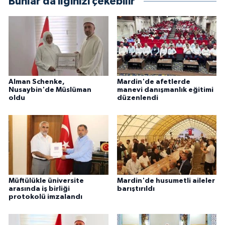
Bunlar da ilginizi çekebilir
Karaman Müftülüğü
Kars Müftülüğü
Kastamonu Müftülüğü
Alman Schenke,
Mardin'de afetlerde
Nusaybin'de Müslüman
manevi danışmanlık eğitimi
Kayseri Müftülüğü
oldu
düzenlendi
Kilis Müftülüğü
Kırıkkale Müftülüğü
Kırklareli Müftülüğü
Müftülükle üniversite
Mardin'de husumetli aileler
arasında iş birliği
barıştırıldı
Kırşehir Müftülüğü
protokolü imzalandı
Kocaeli Müftülüğü