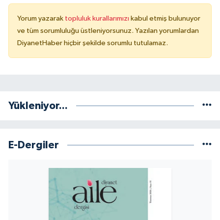
Yorum yazarak
topluluk kurallarımızı
kabul etmiş bulunuyor
Niğde Müftülüğü
ve tüm sorumluluğu üstleniyorsunuz. Yazılan yorumlardan
DiyanetHaber hiçbir şekilde sorumlu tutulamaz.
Ordu Müftülüğü
Osmaniye Müftülüğü
Rize Müftülüğü
Yükleniyor...
Sakarya Müftülüğü
E-Dergiler
Samsun Müftülüğü
Siirt Müftülüğü
Sinop Müftülüğü