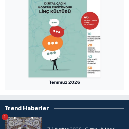
Sivas Müftülüğü
Şanlıurfa Müftülüğü
Şırnak Müftülüğü
Tekirdağ Müftülüğü
Tokat Müftülüğü
Trabzon Müftülüğü
Temmuz 2026
Tunceli Müftülüğü
Uşak Müftülüğü
Trend Haberler
1
Van Müftülüğü