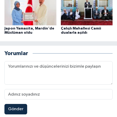
Konya Müftülüğü
Kütahya Müftülüğü
Japon Yamasita, Mardin'de
Çalışlı Mahallesi Camii
Müslüman oldu
dualarla açıldı
Malatya Müftülüğü
Manisa Müftülüğü
Yorumlar
Mardin Müftülüğü
Mersin Müftülüğü
Muğla Müftülüğü
Muş Müftülüğü
Gönder
Nevşehir Müftülüğü