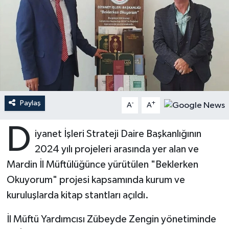
Ardahan Müftülüğü
Kudüs
Hutbeler
Artvin Müftülüğü
Kurban
DİYANET AKADEMİ
Aydın Müftülüğü
Mukabele
DİYANET GENÇLİK
Balıkesir Müftülüğü
Peygamberimizin Hayatı
DİYANET RADYO/TV
Paylaş
-
+
A
A
Bartın Müftülüğü
Ramazan
DEPREM
D
iyanet İşleri Strateji Daire Başkanlığının
2024 yılı projeleri arasında yer alan ve
Batman Müftülüğü
Sahabeler
Dünya
Mardin İl Müftülüğünce yürütülen "Beklerken
Bayburt Müftülüğü
Zekat
Eğitim
Okuyorum" projesi kapsamında kurum ve
kuruluşlarda kitap stantları açıldı.
Bilecik Müftülüğü
Kültür-Sanat
İl Müftü Yardımcısı Zübeyde Zengin yönetiminde
Bingöl Müftülüğü
Aile