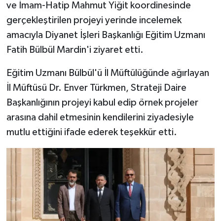
ve İmam-Hatip Mahmut Yiğit koordinesinde
gerçekleştirilen projeyi yerinde incelemek
Bitlis Müftülüğü
Sağlık
amacıyla Diyanet İşleri Başkanlığı Eğitim Uzmanı
Bolu Müftülüğü
Makaleler
Fatih Bülbül Mardin'i ziyaret etti.
Eğitim Uzmanı Bülbül'ü İl Müftülüğünde ağırlayan
Burdur Müftülüğü
Ekonomi
İl Müftüsü Dr. Enver Türkmen, Strateji Daire
Bursa Müftülüğü
Duyurular
Başkanlığının projeyi kabul edip örnek projeler
arasına dahil etmesinin kendilerini ziyadesiyle
Çanakkale Müftülüğü
Podcast
mutlu ettiğini ifade ederek teşekkür etti.
Çankırı Müftülüğü
Bilim, Teknoloji
Çorum Müftülüğü
Biyografiler
Denizli Müftülüğü
Diyanet TV