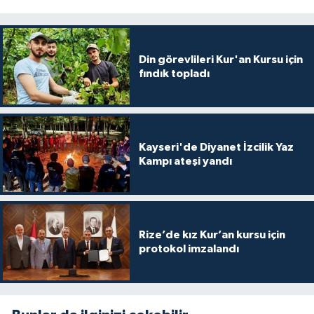
Gümüşhane Müftülüğü
Hakkari Müftülüğü
Din görevlileri Kur'an Kursu için
fındık topladı
Hatay Müftülüğü
Iğdır Müftülüğü
Kayseri'de Diyanet İzcilik Yaz
Isparta Müftülüğü
Kampı ateşi yandı
İstanbul Müftülüğü
İzmir Müftülüğü
Rize’de kız Kur’an kursu için
protokol imzalandı
Kahramanmaraş Müftülüğü
Karabük Müftülüğü