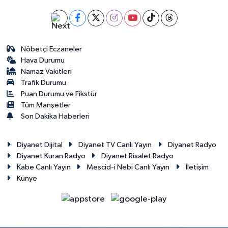
Nöbetçi Eczaneler
Hava Durumu
Namaz Vakitleri
Trafik Durumu
Puan Durumu ve Fikstür
Tüm Manşetler
Son Dakika Haberleri
Diyanet Dijital
Diyanet TV Canlı Yayın
Diyanet Radyo
Diyanet Kuran Radyo
Diyanet Risalet Radyo
Kabe Canlı Yayın
Mescid-i Nebi Canlı Yayın
İletişim
Künye