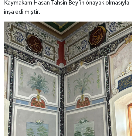
Kaymakam Hasan Tahsin Bey’in önayak olmasıyla
inşa edilmiştir.
Konya Müftülüğü
Kütahya Müftülüğü
Malatya Müftülüğü
Manisa Müftülüğü
Mardin Müftülüğü
Mersin Müftülüğü
Muğla Müftülüğü
Muş Müftülüğü
Nevşehir Müftülüğü