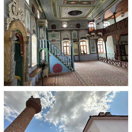
Yalova Müftülüğü
Yozgat Müftülüğü
Zonguldak Müftülüğü