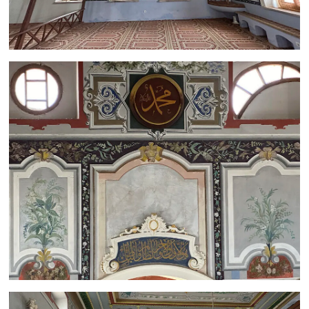
Sivas Müftülüğü
Şanlıurfa Müftülüğü
Şırnak Müftülüğü
Tekirdağ Müftülüğü
Tokat Müftülüğü
Trabzon Müftülüğü
Tunceli Müftülüğü
Uşak Müftülüğü
Van Müftülüğü