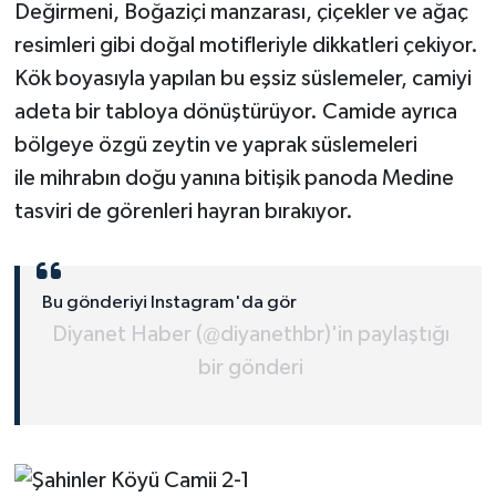
Değirmeni, Boğaziçi manzarası, çiçekler ve ağaç
Gümüşhane Müftülüğü
resimleri gibi doğal motifleriyle dikkatleri çekiyor.
Hakkari Müftülüğü
Kök boyasıyla yapılan bu eşsiz süslemeler, camiyi
adeta bir tabloya dönüştürüyor. Camide ayrıca
Hatay Müftülüğü
bölgeye özgü zeytin ve yaprak süslemeleri
ile mihrabın doğu yanına bitişik panoda Medine
Iğdır Müftülüğü
tasviri de görenleri hayran bırakıyor.
Isparta Müftülüğü
İstanbul Müftülüğü
Bu gönderiyi Instagram'da gör
Diyanet Haber (@diyanethbr)'in paylaştığı
İzmir Müftülüğü
bir gönderi
Kahramanmaraş Müftülüğü
Karabük Müftülüğü