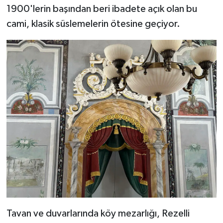
Diyarbakır Müftülüğü
İhtida Haberleri
1900'lerin başından beri ibadete açık olan bu
cami, klasik süslemelerin ötesine geçiyor.
Düzce Müftülüğü
YAŞAM
Edirne Müftülüğü
Elazığ Müftülüğü
Erzincan Müftülüğü
Erzurum Müftülüğü
Eskişehir Müftülüğü
Gaziantep Müftülüğü
Giresun Müftülüğü
Tavan ve duvarlarında köy mezarlığı, Rezelli