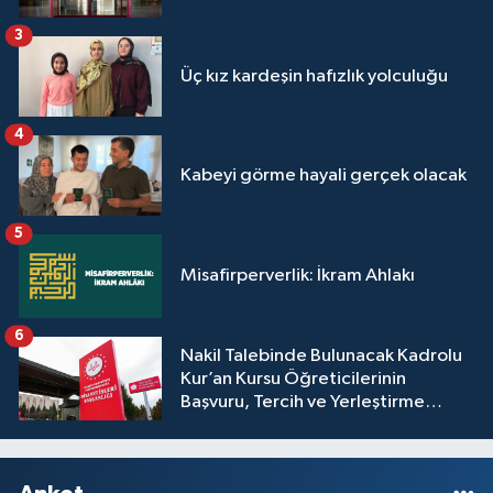
3
Üç kız kardeşin hafızlık yolculuğu
4
Kabeyi görme hayali gerçek olacak
5
Misafirperverlik: İkram Ahlakı
6
Nakil Talebinde Bulunacak Kadrolu
Kur’an Kursu Öğreticilerinin
Başvuru, Tercih ve Yerleştirme
İşlemleri duyurusu