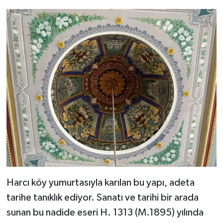
Karaman Müftülüğü
Kars Müftülüğü
Kastamonu Müftülüğü
Kayseri Müftülüğü
Kilis Müftülüğü
Kırıkkale Müftülüğü
Kırklareli Müftülüğü
Harcı köy yumurtasıyla karılan bu yapı, adeta
Kırşehir Müftülüğü
tarihe tanıklık ediyor. Sanatı ve tarihi bir arada
sunan bu nadide eseri H. 1313 (M.1895) yılında
Kocaeli Müftülüğü