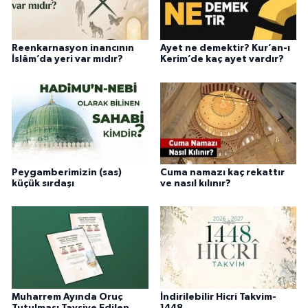
Reenkarnasyon inancının
Ayet ne demektir? Kur’an-ı
İslâm’da yeri var mıdır?
Kerim’de kaç ayet vardır?
Peygamberimizin (sas)
Cuma namazı kaç rekattır
küçük sırdaşı
ve nasıl kılınır?
Muharrem Ayında Oruç
İndirilebilir Hicri Takvim-
Tutulması Tavsiye Edilen
1448