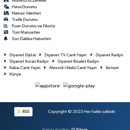
Nöbetçi Eczaneler
Hava Durumu
Namaz Vakitleri
Trafik Durumu
Puan Durumu ve Fikstür
Tüm Manşetler
Son Dakika Haberleri
Diyanet Dijital
Diyanet TV Canlı Yayın
Diyanet Radyo
Diyanet Kuran Radyo
Diyanet Risalet Radyo
Kabe Canlı Yayın
Mescid-i Nebi Canlı Yayın
İletişim
Künye
RSS
Copyright © 2025 Her hakkı saklıdır.
Haber Yazılımı:
TE Bilişim