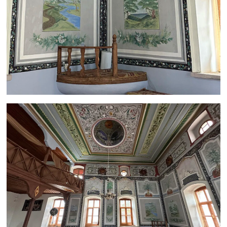
Niğde Müftülüğü
Ordu Müftülüğü
Osmaniye Müftülüğü
Rize Müftülüğü
Sakarya Müftülüğü
Samsun Müftülüğü
Siirt Müftülüğü
Sinop Müftülüğü