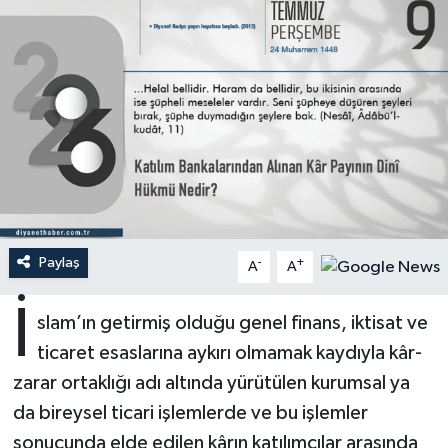
Ardahan Müftülüğü
Kudüs
Hutbeler
Artvin Müftülüğü
Kurban
DİYANET AKADEMİ
Aydın Müftülüğü
Mukabele
DİYANET GENÇLİK
Balıkesir Müftülüğü
Peygamberimizin Hayatı
DİYANET RADYO/TV
Bartın Müftülüğü
Ramazan
DEPREM
Paylaş
-
+
A
A
Batman Müftülüğü
Sahabeler
Dünya
İ
slam’ın getirmiş olduğu genel finans, iktisat ve
Bayburt Müftülüğü
Zekat
Eğitim
ticaret esaslarına aykırı olmamak kaydıyla kâr-
zarar ortaklığı adı altında yürütülen kurumsal ya
Bilecik Müftülüğü
Kültür-Sanat
da bireysel ticari işlemlerde ve bu işlemler
sonucunda elde edilen kârın katılımcılar arasında
Bingöl Müftülüğü
Aile