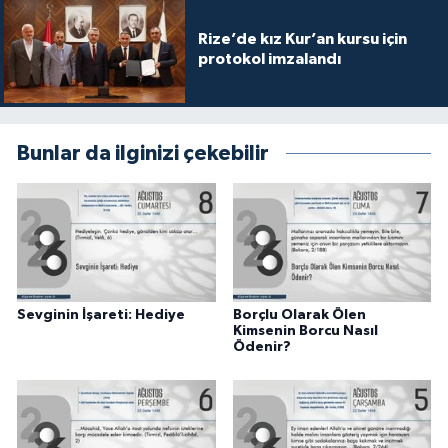
Gümüşhane Müftülüğü
Rize’de kız Kur’an kursu için
protokol imzalandı
Hakkari Müftülüğü
Hatay Müftülüğü
Bunlar da ilginizi çekebilir
Iğdır Müftülüğü
Isparta Müftülüğü
İstanbul Müftülüğü
Sevginin İşareti: Hediye
Borçlu Olarak Ölen
İzmir Müftülüğü
Kimsenin Borcu Nasıl
Ödenir?
Kahramanmaraş Müftülüğü
Karabük Müftülüğü