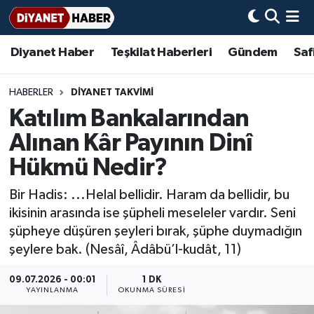
Diyanet Haber
Teşkilat Haberleri
Gündem
Saf
Diyanet Haber
Adana Müftülüğü
Bir Ayet
Aile Dergisi
İmam Hatip Okulları
Başmakale
Hadis-i Şerifler
Nöbetçi Eczaneler
Teşkilat Haberleri
Adıyaman Müftülüğü
Bir Hikaye
Aylık Dergi
Hayat Okumaları
Hava Durumu
HABERLER
DIYANET TAKVIMI
Katılım Bankalarından
Afyonkarahisar Müftülüğü
Gündem
Biyografiler
Ankara Namaz Vakitleri
Alınan Kâr Payının Dinî
Ağrı Müftülüğü
#Keşfet
Dini kavramlar
Trafik Durumu
Hükmü Nedir?
Bir Hadis: ...Helal bellidir. Haram da bellidir, bu
Aksaray Müftülüğü
Diyanet Bilgi
Basında Bugün
Süper Lig Puan Durumu ve Fikstür
ikisinin arasında ise şüpheli meseleler vardır. Seni
şüpheye düşüren şeyleri bırak, şüphe duymadığın
Amasya Müftülüğü
Diyanet Takvimi
DİYANET eKİTAP
Tüm Manşetler
şeylere bak. (Nesâî, Âdâbü’l-kudât, 11)
Ankara Müftülüğü
Dualar
Diyanet Dergi
Son Dakika Haberleri
09.07.2026 - 00:01
1 DK
YAYINLANMA
OKUNMA SÜRESI
Antalya Müftülüğü
Hadislerle İslam
TDV
Haber Arşivi