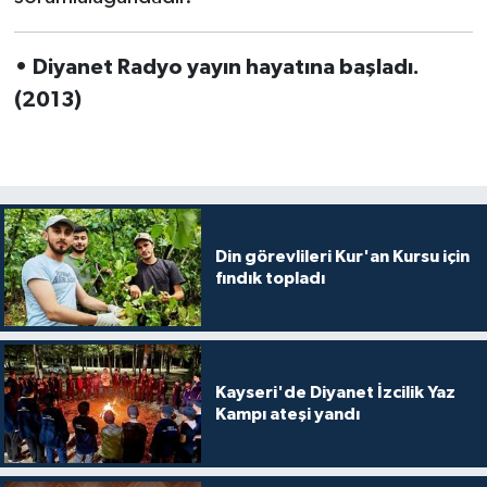
Diyarbakır Müftülüğü
İhtida Haberleri
Düzce Müftülüğü
YAŞAM
• Diyanet Radyo yayın hayatına başladı.
(2013)
Edirne Müftülüğü
Elazığ Müftülüğü
Erzincan Müftülüğü
Din görevlileri Kur'an Kursu için
fındık topladı
Erzurum Müftülüğü
Eskişehir Müftülüğü
Kayseri'de Diyanet İzcilik Yaz
Gaziantep Müftülüğü
Kampı ateşi yandı
Giresun Müftülüğü