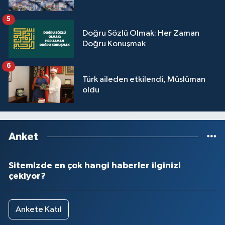
Yalova Müftülüğü
5
Doğru Sözlü Olmak: Her Zaman
Yozgat Müftülüğü
Doğru Konuşmak
Zonguldak Müftülüğü
6
Türk aileden etkilendi, Müslüman
oldu
Anket
Sitemizde en çok hangi haberler ilginizi
çekiyor?
Ankete Katıl