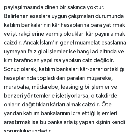
paylaşılmasında dinen bir sakınca yoktur.
Bitlis Müftülüğü
Sağlık
Belirlenen esaslara uygun çalışmaları durumunda
katılım bankalarının kâr hesaplarına para yatırmak
Bolu Müftülüğü
Makaleler
ve iştirakçilerine vermiş oldukları kâr payını almak
caizdir. Ancak İslam’ın genel muamelat esaslarına
Burdur Müftülüğü
Ekonomi
uymayan faiz gibi işlemler ise hangi ad altında ve
Bursa Müftülüğü
Duyurular
kim tarafından yapılırsa yapılsın caiz değildir.
Sonuç olarak, katılım bankaları kâr-zarar ortaklığı
Çanakkale Müftülüğü
Podcast
hesaplarında topladıkları paraları müşareke,
murabaha, müdarebe, leasing gibi işlemler ve
Çankırı Müftülüğü
Bilim, Teknoloji
benzeri yöntemlerle işletiyorlarsa, o takdirde
Çorum Müftülüğü
Biyografiler
onların dağıttıkları kârları almak caizdir. Öte
yandan katılım bankalarının icra ettiği işlemleri
Denizli Müftülüğü
Diyanet TV
araştırmak ise bu bankalarla iş yapan kişinin kendi
sorumluluğundadır.