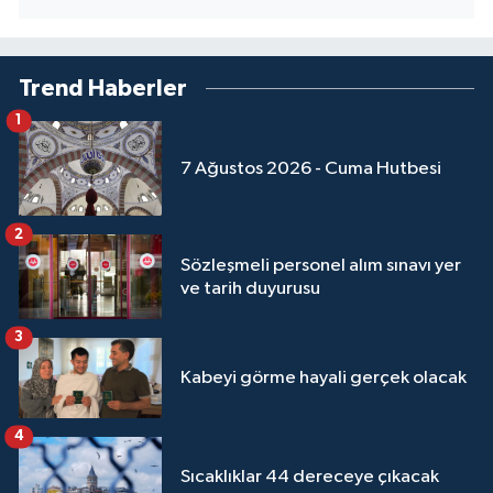
Sivas Müftülüğü
Şanlıurfa Müftülüğü
Trend Haberler
1
Şırnak Müftülüğü
7 Ağustos 2026 - Cuma Hutbesi
Tekirdağ Müftülüğü
Tokat Müftülüğü
2
Sözleşmeli personel alım sınavı yer
ve tarih duyurusu
Trabzon Müftülüğü
3
Tunceli Müftülüğü
Kabeyi görme hayali gerçek olacak
Uşak Müftülüğü
4
Van Müftülüğü
Sıcaklıklar 44 dereceye çıkacak