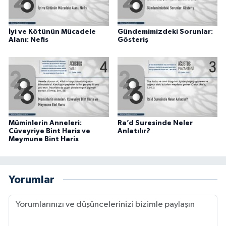
Karaman Müftülüğü
İyi ve Kötünün Mücadele
Gündemimizdeki Sorunlar:
Kars Müftülüğü
Alanı: Nefis
Gösteriş
Kastamonu Müftülüğü
Kayseri Müftülüğü
Kilis Müftülüğü
Müminlerin Anneleri:
Ra’d Suresinde Neler
Cüveyriye Bint Haris ve
Anlatılır?
Meymune Bint Haris
Kırıkkale Müftülüğü
Kırklareli Müftülüğü
Yorumlar
Kırşehir Müftülüğü
Kocaeli Müftülüğü