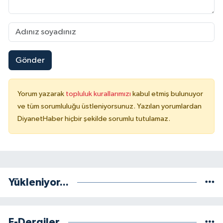
Konya Müftülüğü
Kütahya Müftülüğü
Gönder
Malatya Müftülüğü
Yorum yazarak
topluluk kurallarımızı
kabul etmiş bulunuyor
Manisa Müftülüğü
ve tüm sorumluluğu üstleniyorsunuz. Yazılan yorumlardan
DiyanetHaber hiçbir şekilde sorumlu tutulamaz.
Mardin Müftülüğü
Mersin Müftülüğü
Muğla Müftülüğü
Yükleniyor...
Muş Müftülüğü
E-Dergiler
Nevşehir Müftülüğü