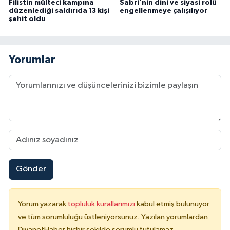
Filistin mülteci kampına
Sabri'nin dini ve siyasi rolü
düzenlediği saldırıda 13 kişi
engellenmeye çalışılıyor
şehit oldu
Yorumlar
Gönder
Yorum yazarak
topluluk kurallarımızı
kabul etmiş bulunuyor
ve tüm sorumluluğu üstleniyorsunuz. Yazılan yorumlardan
DiyanetHaber hiçbir şekilde sorumlu tutulamaz.