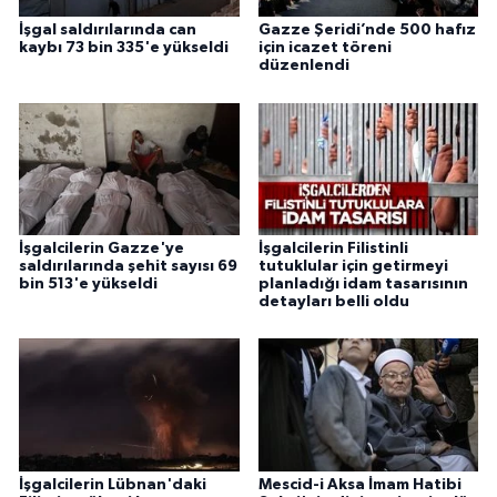
İşgal saldırılarında can
Gazze Şeridi’nde 500 hafız
kaybı 73 bin 335'e yükseldi
için icazet töreni
düzenlendi
İşgalcilerin Gazze'ye
İşgalcilerin Filistinli
saldırılarında şehit sayısı 69
tutuklular için getirmeyi
bin 513'e yükseldi
planladığı idam tasarısının
detayları belli oldu
İşgalcilerin Lübnan'daki
Mescid-i Aksa İmam Hatibi