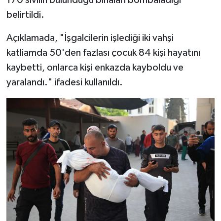
belirtildi.
Bitlis Müftülüğü
Sağlık
Açıklamada, "İşgalcilerin işlediği iki vahşi
Bolu Müftülüğü
Makaleler
katliamda 50'den fazlası çocuk 84 kişi hayatını
kaybetti, onlarca kişi enkazda kayboldu ve
Burdur Müftülüğü
Ekonomi
yaralandı." ifadesi kullanıldı.
Bursa Müftülüğü
Duyurular
Çanakkale Müftülüğü
Podcast
Çankırı Müftülüğü
Bilim, Teknoloji
Çorum Müftülüğü
Biyografiler
Denizli Müftülüğü
Diyanet TV