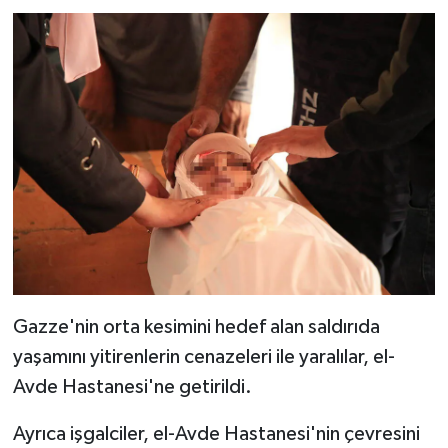
Konya Müftülüğü
Kütahya Müftülüğü
Malatya Müftülüğü
Manisa Müftülüğü
Mardin Müftülüğü
Mersin Müftülüğü
Gazze'nin orta kesimini hedef alan saldırıda
Muğla Müftülüğü
yaşamını yitirenlerin cenazeleri ile yaralılar, el-
Avde Hastanesi'ne getirildi.
Muş Müftülüğü
Ayrıca işgalciler, el-Avde Hastanesi'nin çevresini
Nevşehir Müftülüğü