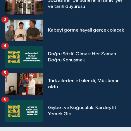
Sözleşmeli personel alım sınavı yer
ve tarih duyurusu
3
Kabeyi görme hayali gerçek olacak
4
Doğru Sözlü Olmak: Her Zaman
Doğru Konuşmak
5
Türk aileden etkilendi, Müslüman
oldu
6
Gıybet ve Koğuculuk: Kardeş Eti
Yemek Gibi