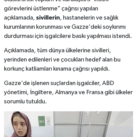
Gümüşhane Müftülüğü
görevlerini üstlenme" çağrısı yapılan
açıklamada,
sivillerin
, hastanelerin ve sağlık
Hakkari Müftülüğü
kurumlarının korunması ve Gazze'deki soykırımı
durdurması için işgalcilere baskı yapılması istendi.
Hatay Müftülüğü
Açıklamada, tüm dünya ülkelerine sivilleri,
Iğdır Müftülüğü
yerinden edilenleri ve çocukları hedef alan bu
Isparta Müftülüğü
korkunç katliamları kınama çağrısı yapıldı.
Gazze'de işlenen suçlardan işgalciler, ABD
İstanbul Müftülüğü
yönetimi, İngiltere, Almanya ve Fransa gibi ülkeler
İzmir Müftülüğü
sorumlu tutuldu.
Kahramanmaraş Müftülüğü
Karabük Müftülüğü