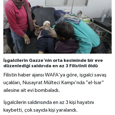
Karaman Müftülüğü
Kars Müftülüğü
Kastamonu Müftülüğü
Kayseri Müftülüğü
Kilis Müftülüğü
İşgalcilerin Gazze'nin orta kesiminde bir eve
düzenlediği saldırıda en az 3 Filistinli öldü
Kırıkkale Müftülüğü
Filistin haber ajansı WAFA'ya göre, işgalci savaş
uçakları, Nusayrat Mülteci Kampı'nda "el-İsar"
Kırklareli Müftülüğü
ailesine ait evi bombaladı.
Kırşehir Müftülüğü
İşgalcilerin saldırısında en az 3 kişi hayatını
kaybetti, çok sayıda kişi yaralandı.
Kocaeli Müftülüğü