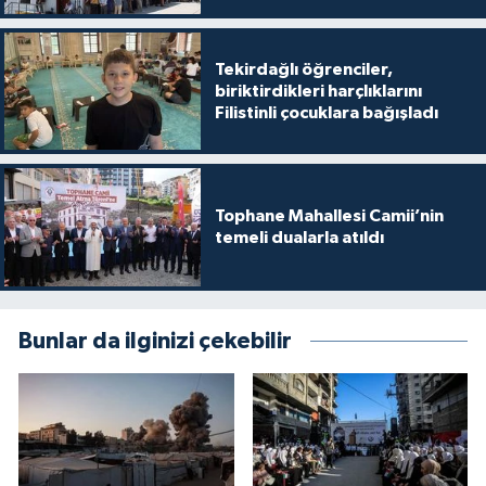
Tekirdağlı öğrenciler,
biriktirdikleri harçlıklarını
Filistinli çocuklara bağışladı
Tophane Mahallesi Camii’nin
temeli dualarla atıldı
Bunlar da ilginizi çekebilir