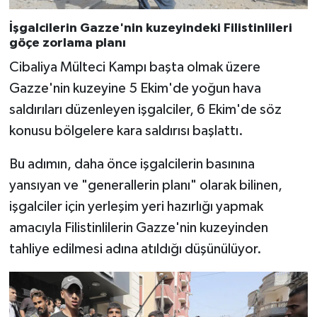
Sivas Müftülüğü
İşgalcilerin Gazze'nin kuzeyindeki Filistinlileri
göçe zorlama planı
Şanlıurfa Müftülüğü
Cibaliya Mülteci Kampı başta olmak üzere
Şırnak Müftülüğü
Gazze'nin kuzeyine 5 Ekim'de yoğun hava
saldırıları düzenleyen işgalciler, 6 Ekim'de söz
Tekirdağ Müftülüğü
konusu bölgelere kara saldırısı başlattı.
Tokat Müftülüğü
Bu adımın, daha önce işgalcilerin basınına
yansıyan ve "generallerin planı" olarak bilinen,
Trabzon Müftülüğü
işgalciler için yerleşim yeri hazırlığı yapmak
Tunceli Müftülüğü
amacıyla Filistinlilerin Gazze'nin kuzeyinden
tahliye edilmesi adına atıldığı düşünülüyor.
Uşak Müftülüğü
Van Müftülüğü