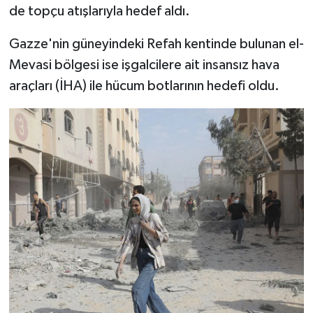
de topçu atışlarıyla hedef aldı.
Niğde Müftülüğü
Gazze'nin güneyindeki Refah kentinde bulunan el-
Mevasi bölgesi ise işgalcilere ait insansız hava
Ordu Müftülüğü
araçları (İHA) ile hücum botlarının hedefi oldu.
Osmaniye Müftülüğü
Rize Müftülüğü
Sakarya Müftülüğü
Samsun Müftülüğü
Siirt Müftülüğü
Sinop Müftülüğü