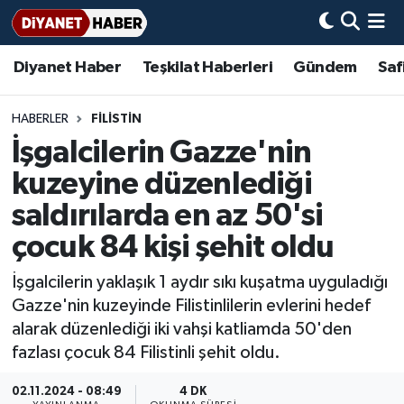
Diyanet Haber
Teşkilat Haberleri
Gündem
Saf
Diyanet Haber
Adana Müftülüğü
Bir Ayet
Aile Dergisi
İmam Hatip Okulları
Başmakale
Hadis-i Şerifler
Nöbetçi Eczaneler
Teşkilat Haberleri
Adıyaman Müftülüğü
Bir Hikaye
Aylık Dergi
Hayat Okumaları
Hava Durumu
HABERLER
FILISTIN
İşgalcilerin Gazze'nin
Afyonkarahisar Müftülüğü
Gündem
Biyografiler
Ankara Namaz Vakitleri
kuzeyine düzenlediği
Ağrı Müftülüğü
#Keşfet
Dini kavramlar
Trafik Durumu
saldırılarda en az 50'si
çocuk 84 kişi şehit oldu
Aksaray Müftülüğü
Diyanet Bilgi
Basında Bugün
Süper Lig Puan Durumu ve Fikstür
İşgalcilerin yaklaşık 1 aydır sıkı kuşatma uyguladığı
Amasya Müftülüğü
Diyanet Takvimi
DİYANET eKİTAP
Tüm Manşetler
Gazze'nin kuzeyinde Filistinlilerin evlerini hedef
alarak düzenlediği iki vahşi katliamda 50'den
Ankara Müftülüğü
Dualar
Diyanet Dergi
Son Dakika Haberleri
fazlası çocuk 84 Filistinli şehit oldu.
Antalya Müftülüğü
Hadislerle İslam
TDV
Haber Arşivi
02.11.2024 - 08:49
4 DK