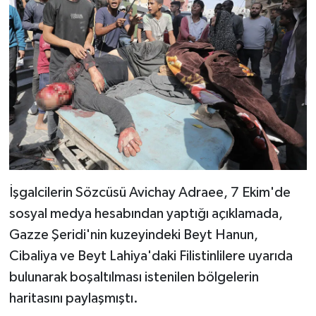
Yalova Müftülüğü
Yozgat Müftülüğü
Zonguldak Müftülüğü
İşgalcilerin Sözcüsü Avichay Adraee, 7 Ekim'de
sosyal medya hesabından yaptığı açıklamada,
Gazze Şeridi'nin kuzeyindeki Beyt Hanun,
Cibaliya ve Beyt Lahiya'daki Filistinlilere uyarıda
bulunarak boşaltılması istenilen bölgelerin
haritasını paylaşmıştı.